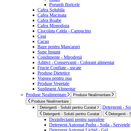
Porumb floricele
Cafea Solubila
Cafea Macinata
Cafea Boabe
Cafea Monodoza
Ciocolata Calda - Cappucino
Ceai
Cacao
Baze pentru Mancaruri
Supe Instant
Condimente - Mirodenii
Aditivi - Conservanti - Colorant alimentar
Fructe Confiate - uscate
Produse Dietetice
Vopsea pentru oua
Produse Vegetale
Supliment Alimentar
Produse Nealimentare
Produse Nealimentare
Produse Nealimentare
Detergenti - Sol
Detergenti - Solutii pentru Curatat
Detergenti - Solutii pentru Curatat
Detergenti - 
Dezinfectanti pentru suprafete
Detergent Automat Pudra - Soda - Servetele
Detergent Automat Lichid - Gel