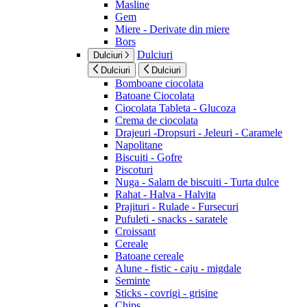
Masline
Gem
Miere - Derivate din miere
Bors
Dulciuri
Dulciuri
Dulciuri
Dulciuri
Bomboane ciocolata
Batoane Ciocolata
Ciocolata Tableta - Glucoza
Crema de ciocolata
Drajeuri -Dropsuri - Jeleuri - Caramele
Napolitane
Biscuiti - Gofre
Piscoturi
Nuga - Salam de biscuiti - Turta dulce
Rahat - Halva - Halvita
Prajituri - Rulade - Fursecuri
Pufuleti - snacks - saratele
Croissant
Cereale
Batoane cereale
Alune - fistic - caju - migdale
Seminte
Sticks - covrigi - grisine
Chips