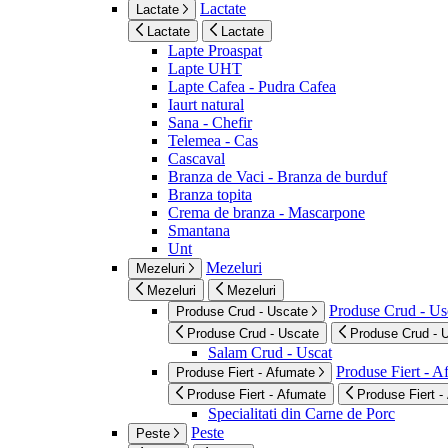
Lactate
Lactate
Lactate
Lactate
Lapte Proaspat
Lapte UHT
Lapte Cafea - Pudra Cafea
Iaurt natural
Sana - Chefir
Telemea - Cas
Cascaval
Branza de Vaci - Branza de burduf
Branza topita
Crema de branza - Mascarpone
Smantana
Unt
Mezeluri
Mezeluri
Mezeluri
Mezeluri
Produse Crud - Us
Produse Crud - Uscate
Produse Crud - Uscate
Produse Crud - 
Salam Crud - Uscat
Produse Fiert - 
Produse Fiert - Afumate
Produse Fiert - Afumate
Produse Fiert -
Specialitati din Carne de Porc
Peste
Peste