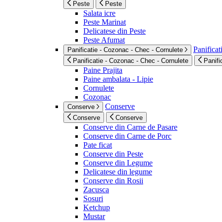
Peste
Peste
Salata icre
Peste Marinat
Delicatese din Peste
Peste Afumat
Panificat
Panificatie - Cozonac - Chec - Cornulete
Panificatie - Cozonac - Chec - Cornulete
Panifi
Paine Prajita
Paine ambalata - Lipie
Cornulete
Cozonac
Conserve
Conserve
Conserve
Conserve
Conserve din Carne de Pasare
Conserve din Carne de Porc
Pate ficat
Conserve din Peste
Conserve din Legume
Delicatese din legume
Conserve din Rosii
Zacusca
Sosuri
Ketchup
Mustar