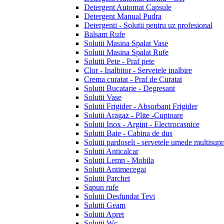
Detergent Automat Capsule
Detergent Manual Pudra
Detergenti - Solutii pentru uz profesional
Balsam Rufe
Solutii Masina Spalat Vase
Solutii Masina Spalat Rufe
Solutii Pete - Praf pete
Clor - Inalbitor - Servetele inalbire
Crema curatat - Praf de Curatat
Solutii Bucatarie - Degresant
Solutii Vase
Solutii Frigider - Absorbant Frigider
Solutii Aragaz - Plite -Cuptoare
Solutii Inox - Argint - Electrocasnice
Solutii Baie - Cabina de dus
Solutii pardoseli - servetele umede multisupr
Solutii Anticalcar
Solutii Lemn - Mobila
Solutii Antimecegai
Solutii Parchet
Sapun rufe
Solutii Desfundat Tevi
Solutii Geam
Solutii Apret
Solutii Wc