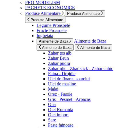
PRO MODELISM
PACHETE ECONOMICE
Produse Alimentare
Produse Alimentare
Produse Alimentare
Legume Proaspete
Fructe Proaspete
Inghetata
Alimente de Baza
Alimente de Baza
Alimente de Baza
Alimente de Baza
Zahar tos alb
Zahar Brun
Zahar pudra
Zahar plic - Zhar stick - Zahar cubic
Faina - Drojdie
Ulei de floarea soarelui
Ulei de masline
Malai
Orez - Fasole
Gris - Pesmet - Arpacas
Oua
Otet Romania
Otet import
Sare
Paste fainoase