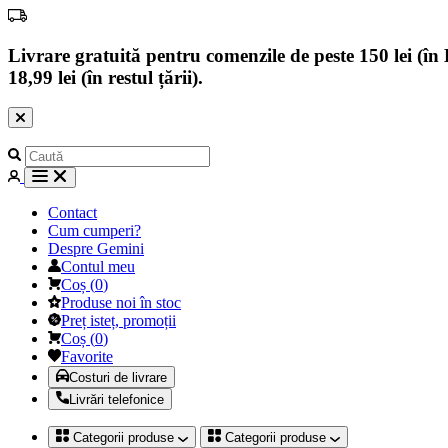
Livrare gratuită pentru comenzile de peste 150 lei (în B
18,99 lei (în restul țării).
Contact
Cum cumperi?
Despre Gemini
Contul meu
Coș
(
0
)
Produse noi în stoc
Preț isteț, promoții
Coș
(
0
)
Favorite
Costuri de livrare
Livrări telefonice
Categorii produse
Categorii produse