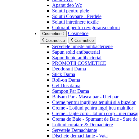
Aparat deo Wc
Solutii pentru piele
Solutii Covoare - Perdele
Solutii intretinere textile
Colorant pentru revigorarea culorii
Cosmetice
Cosmetice
Cosmetice
Cosmetice
Servetele umede antibacteriene
Sapun solid antibacterial
Sapun lichid antibacterial
PROMOTII COSMETICE
Deodorant Dama
Stick Dama
Roll-on Dama
Gel Dus dama
Sampon Par Dama
Balsam Par - Masca par - Ulei par
Creme pentru ingrijirea tenului si a buzelor
Creme - Lotiuni pentru ingrijirea mainilor
Creme - lapte corp - lotiuni corp - ulei masaj
Crema de Baie - Spumant de Baie - Sare de
Lotiuni curatare & Demachiere
Servetele Demachiante
Dischete demachiante - Vata