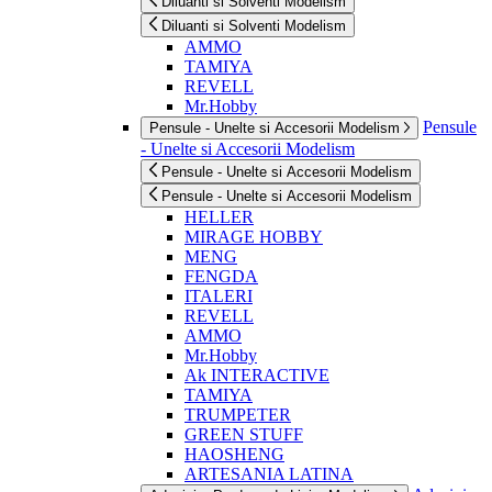
Diluanti si Solventi Modelism
Diluanti si Solventi Modelism
AMMO
TAMIYA
REVELL
Mr.Hobby
Pensule
Pensule - Unelte si Accesorii Modelism
- Unelte si Accesorii Modelism
Pensule - Unelte si Accesorii Modelism
Pensule - Unelte si Accesorii Modelism
HELLER
MIRAGE HOBBY
MENG
FENGDA
ITALERI
REVELL
AMMO
Mr.Hobby
Ak INTERACTIVE
TAMIYA
TRUMPETER
GREEN STUFF
HAOSHENG
ARTESANIA LATINA