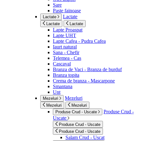
Sare
Paste fainoase
Lactate
Lactate
Lactate
Lactate
Lapte Proaspat
Lapte UHT
Lapte Cafea - Pudra Cafea
Iaurt natural
Sana - Chefir
Telemea - Cas
Cascaval
Branza de Vaci - Branza de burduf
Branza topita
Crema de branza - Mascarpone
Smantana
Unt
Mezeluri
Mezeluri
Mezeluri
Mezeluri
Produse Crud -
Produse Crud - Uscate
Uscate
Produse Crud - Uscate
Produse Crud - Uscate
Salam Crud - Uscat