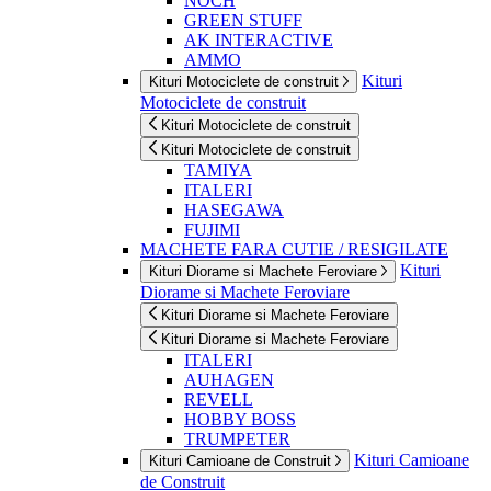
NOCH
GREEN STUFF
AK INTERACTIVE
AMMO
Kituri
Kituri Motociclete de construit
Motociclete de construit
Kituri Motociclete de construit
Kituri Motociclete de construit
TAMIYA
ITALERI
HASEGAWA
FUJIMI
MACHETE FARA CUTIE / RESIGILATE
Kituri
Kituri Diorame si Machete Feroviare
Diorame si Machete Feroviare
Kituri Diorame si Machete Feroviare
Kituri Diorame si Machete Feroviare
ITALERI
AUHAGEN
REVELL
HOBBY BOSS
TRUMPETER
Kituri Camioane
Kituri Camioane de Construit
de Construit