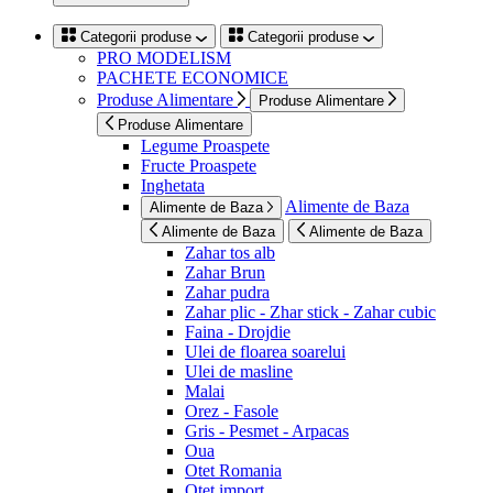
Categorii produse
Categorii produse
PRO MODELISM
PACHETE ECONOMICE
Produse Alimentare
Produse Alimentare
Produse Alimentare
Legume Proaspete
Fructe Proaspete
Inghetata
Alimente de Baza
Alimente de Baza
Alimente de Baza
Alimente de Baza
Zahar tos alb
Zahar Brun
Zahar pudra
Zahar plic - Zhar stick - Zahar cubic
Faina - Drojdie
Ulei de floarea soarelui
Ulei de masline
Malai
Orez - Fasole
Gris - Pesmet - Arpacas
Oua
Otet Romania
Otet import