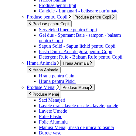
Produse pentru lipit
Candele - Lumanari - betisoare parfumate
Produse pentru Copii
Produse pentru Copii
Produse pentru Copii
Servetele Umede pentru Copii
Gel dus - Spumant Baie - sampon - balsam
pentru Copii
Sapun Solid - Sapun lichid pentru Copii
Pasta Dinti - Apa de gura pentru Copii
Detergent Rufe - Balsam Rufe pentru Copii
Hrana Animala
Hrana Animala
Hrana Animala
Hrana pentru Caini
Hrana pentru Pisici
Produse Menaj
Produse Menaj
Produse Menaj
Saci Menajeri
Lavete praf - lavete uscate - lavete podele
Lavete Umede
Folie Plastic
Folie Aluminiu
Manusi Menaj, masti de unica folosinta
Burete vase