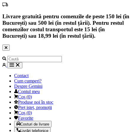
Livrare gratuită pentru comenzile de peste 150 lei (în
București) sau 500 lei (în restul țării). Pentru restul
comenzilor costul transportul este 15 lei (în
București) sau 18,99 lei (în restul țării).
Contact
Cum cumperi?
Despre Gemini
Contul meu
Coș
(
0
)
Produse noi în stoc
Preț isteț, promoții
Coș
(
0
)
Favorite
Costuri de livrare
Livrări telefonice