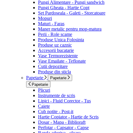
Pungi Alimentare - Pungi sandwich
Pungi Gheata - Hartie Copt
Set Pardoseala - Galeti - Storcatoare
Mopuri
Maturi - Faras
Maner metalic pentru mop-matura
Perii - Role scame
Produse Unica Folosinta
Produse uz caznic
Accesorii bucatarie
Vase Termorezistente
Vase Emailate - Teflonate
Cutii depozitare
Produse din sticla
Papetarie
Papetarie
Papetarie
Plicuri
Instrumente de scris
Lipici - Fluid Corector - Tus
Caiete
Cub notite - Post-it
Hartie Copiator - Hartie de Scris
Dosar - Mapa - Biblioraft
Perfotar - Capsator - Capse
Banda adeziva - sfoara