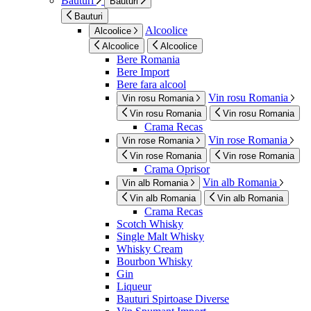
Bauturi
Bauturi
Bauturi
Alcoolice
Alcoolice
Alcoolice
Alcoolice
Bere Romania
Bere Import
Bere fara alcool
Vin rosu Romania
Vin rosu Romania
Vin rosu Romania
Vin rosu Romania
Crama Recas
Vin rose Romania
Vin rose Romania
Vin rose Romania
Vin rose Romania
Crama Oprisor
Vin alb Romania
Vin alb Romania
Vin alb Romania
Vin alb Romania
Crama Recas
Scotch Whisky
Single Malt Whisky
Whisky Cream
Bourbon Whisky
Gin
Liqueur
Bauturi Spirtoase Diverse