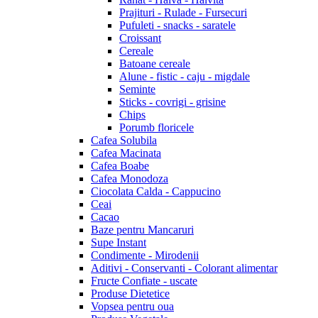
Prajituri - Rulade - Fursecuri
Pufuleti - snacks - saratele
Croissant
Cereale
Batoane cereale
Alune - fistic - caju - migdale
Seminte
Sticks - covrigi - grisine
Chips
Porumb floricele
Cafea Solubila
Cafea Macinata
Cafea Boabe
Cafea Monodoza
Ciocolata Calda - Cappucino
Ceai
Cacao
Baze pentru Mancaruri
Supe Instant
Condimente - Mirodenii
Aditivi - Conservanti - Colorant alimentar
Fructe Confiate - uscate
Produse Dietetice
Vopsea pentru oua