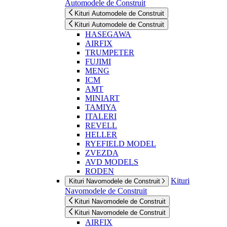
Automodele de Construit
Kituri Automodele de Construit
Kituri Automodele de Construit
HASEGAWA
AIRFIX
TRUMPETER
FUJIMI
MENG
ICM
AMT
MINIART
TAMIYA
ITALERI
REVELL
HELLER
RYEFIELD MODEL
ZVEZDA
AVD MODELS
RODEN
Kituri
Kituri Navomodele de Construit
Navomodele de Construit
Kituri Navomodele de Construit
Kituri Navomodele de Construit
AIRFIX