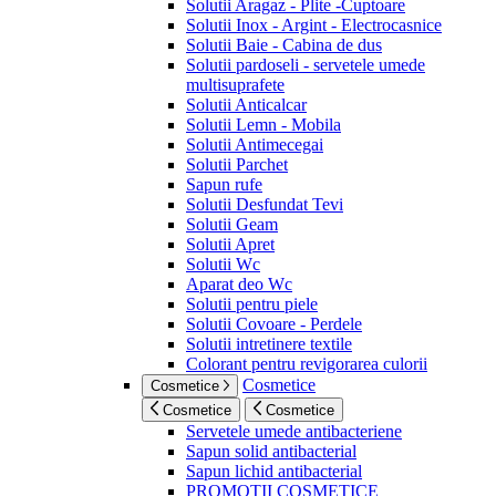
Solutii Aragaz - Plite -Cuptoare
Solutii Inox - Argint - Electrocasnice
Solutii Baie - Cabina de dus
Solutii pardoseli - servetele umede
multisuprafete
Solutii Anticalcar
Solutii Lemn - Mobila
Solutii Antimecegai
Solutii Parchet
Sapun rufe
Solutii Desfundat Tevi
Solutii Geam
Solutii Apret
Solutii Wc
Aparat deo Wc
Solutii pentru piele
Solutii Covoare - Perdele
Solutii intretinere textile
Colorant pentru revigorarea culorii
Cosmetice
Cosmetice
Cosmetice
Cosmetice
Servetele umede antibacteriene
Sapun solid antibacterial
Sapun lichid antibacterial
PROMOTII COSMETICE