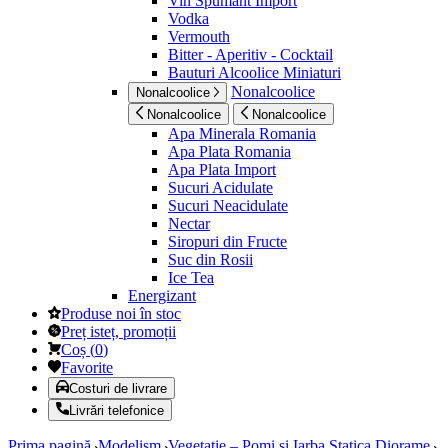
Vin Spumant Import
Vodka
Vermouth
Bitter - Aperitiv - Cocktail
Bauturi Alcoolice Miniaturi
Nonalcoolice
Nonalcoolice
Nonalcoolice
Nonalcoolice
Apa Minerala Romania
Apa Plata Romania
Apa Plata Import
Sucuri Acidulate
Sucuri Neacidulate
Nectar
Siropuri din Fructe
Suc din Rosii
Ice Tea
Energizant
Produse noi în stoc
Preț isteț, promoții
Coș
(
0
)
Favorite
Costuri de livrare
Livrări telefonice
Prima pagină
Modelism
Vegetatie – Pomi si Iarba Statica Diorame