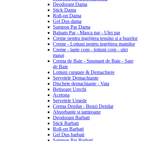
Deodorant Dama
Stick Dama
Roll-on Dama
Gel Dus dama
Sampon Par Dama
Balsam Par - Masca par - Ulei par
Creme pentru ingrijirea tenului si a buzelor
Creme - Lotiuni pentru ingrijirea mainilor
Creme - lapte corp - lotiuni corp - ulei
masaj
Crema de Baie - Spumant de Baie - Sare
de Baie
Lotiuni curatare & Demachiere
Servetele Demachiante
Dischete demachiante - Vata
Betisoare Urechi
Acetona
Servetele Umede
Crema Depilat - Benzi Depilat
Absorbante si tampoane
Deodorant Barbati
Stick Barbati
Roll-on Barbati
Gel Dus barbati
Sampon Par Barbati