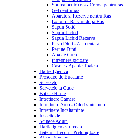
Spuma pentru ras - Crema pentru ras
Gel pentru ras
Aparate si Rezerve pentru Ras
Lotiuni - Balsam dupa Ras
Sapun Solid
Sapun Lichid
Sapun Lichid Rezerva
Pasta Dinti - Ata dentara
Periute Dinti
Apa de Gura
Intretinere picioare
Casete - Apa de Toaleta
Hartie Igienica
Prosoape de Bucatarie
Servetele
Servetele la Cutie
Batiste Hartie
Intretinere Camera
Intretinere Auto - Odorizante auto
Intretinere Incaltaminte
Insecticide
Scutece Adulti
Hartie igienica umeda
Baterii - Becuri - Prelungitoare
Alcool Sanitar