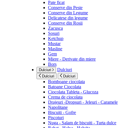
Pate ficat
Conserve din Peste
Conserve din Legume
Delicatese din legume
Conserve din Rosii
Zacusca
Sosuri
Ketchup
Mustar
Masline
Gem
Miere - Derivate din miere
Bors
Dulciuri
Dulciuri
Dulciuri
Dulciuri
Bomboane ciocolata
Batoane Ciocolata
Ciocolata Tableta - Glucoza
Crema de ciocolata
Drajeuri -Dropsuri - Jeleuri - Caramele
Napolitane
Biscuiti - Gofre
Piscoturi
Nuga - Salam de biscuiti - Turta dulce
Rahat - Halva - Halvita