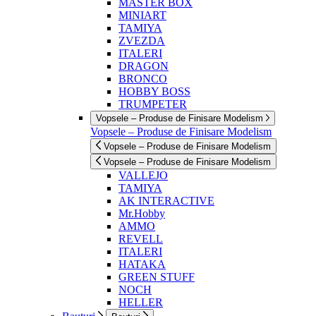
MASTER BOX
MINIART
TAMIYA
ZVEZDA
ITALERI
DRAGON
BRONCO
HOBBY BOSS
TRUMPETER
Vopsele – Produse de Finisare Modelism
Vopsele – Produse de Finisare Modelism
Vopsele – Produse de Finisare Modelism
Vopsele – Produse de Finisare Modelism
VALLEJO
TAMIYA
AK INTERACTIVE
Mr.Hobby
AMMO
REVELL
ITALERI
HATAKA
GREEN STUFF
NOCH
HELLER