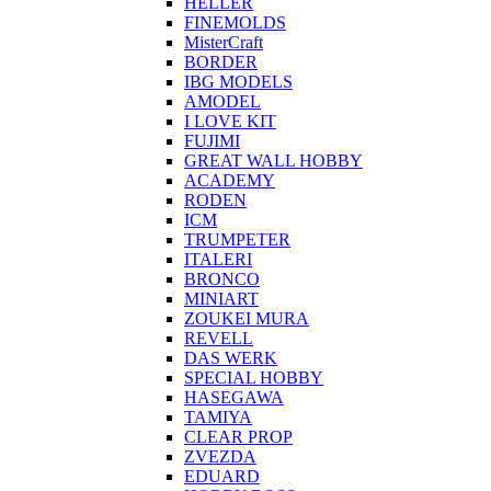
HELLER
FINEMOLDS
MisterCraft
BORDER
IBG MODELS
AMODEL
I LOVE KIT
FUJIMI
GREAT WALL HOBBY
ACADEMY
RODEN
ICM
TRUMPETER
ITALERI
BRONCO
MINIART
ZOUKEI MURA
REVELL
DAS WERK
SPECIAL HOBBY
HASEGAWA
TAMIYA
CLEAR PROP
ZVEZDA
EDUARD