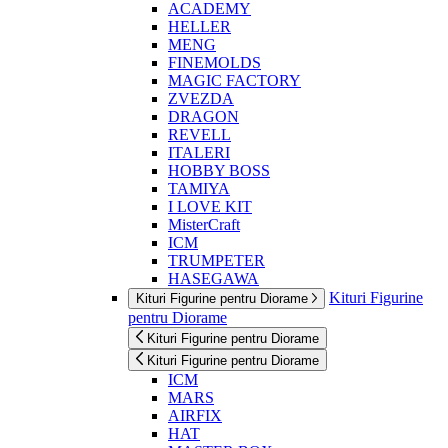
ACADEMY
HELLER
MENG
FINEMOLDS
MAGIC FACTORY
ZVEZDA
DRAGON
REVELL
ITALERI
HOBBY BOSS
TAMIYA
I LOVE KIT
MisterCraft
ICM
TRUMPETER
HASEGAWA
Kituri Figurine
Kituri Figurine pentru Diorame
pentru Diorame
Kituri Figurine pentru Diorame
Kituri Figurine pentru Diorame
ICM
MARS
AIRFIX
HAT