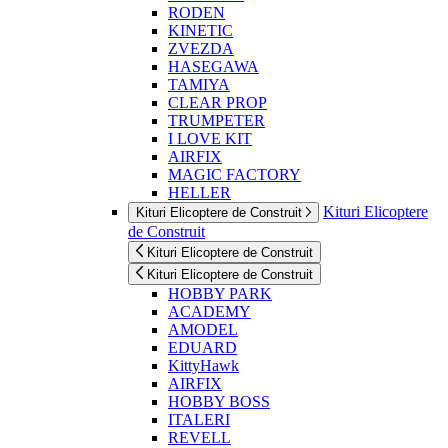
RODEN
KINETIC
ZVEZDA
HASEGAWA
TAMIYA
CLEAR PROP
TRUMPETER
I LOVE KIT
AIRFIX
MAGIC FACTORY
HELLER
Kituri Elicoptere
Kituri Elicoptere de Construit
de Construit
Kituri Elicoptere de Construit
Kituri Elicoptere de Construit
HOBBY PARK
ACADEMY
AMODEL
EDUARD
KittyHawk
AIRFIX
HOBBY BOSS
ITALERI
REVELL