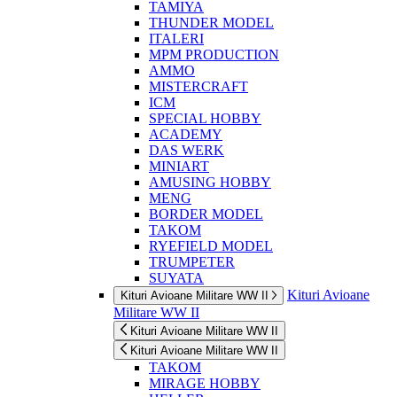
TAMIYA
THUNDER MODEL
ITALERI
MPM PRODUCTION
AMMO
MISTERCRAFT
ICM
SPECIAL HOBBY
ACADEMY
DAS WERK
MINIART
AMUSING HOBBY
MENG
BORDER MODEL
TAKOM
RYEFIELD MODEL
TRUMPETER
SUYATA
Kituri Avioane
Kituri Avioane Militare WW II
Militare WW II
Kituri Avioane Militare WW II
Kituri Avioane Militare WW II
TAKOM
MIRAGE HOBBY