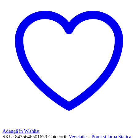
Adaugă în Wishlist
SKU:
8435646501659
Categorii:
Vegetatie – Pomi si Iarba Statica