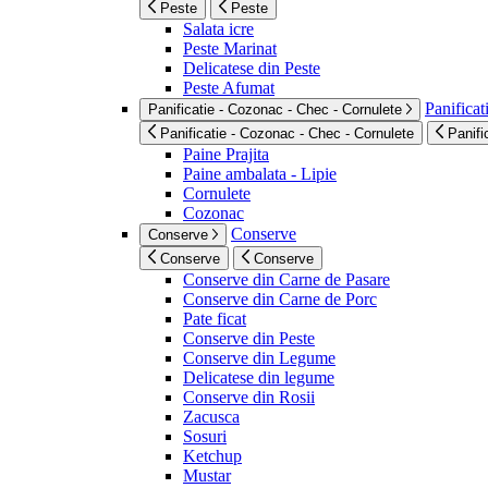
Peste
Peste
Salata icre
Peste Marinat
Delicatese din Peste
Peste Afumat
Panificat
Panificatie - Cozonac - Chec - Cornulete
Panificatie - Cozonac - Chec - Cornulete
Panifi
Paine Prajita
Paine ambalata - Lipie
Cornulete
Cozonac
Conserve
Conserve
Conserve
Conserve
Conserve din Carne de Pasare
Conserve din Carne de Porc
Pate ficat
Conserve din Peste
Conserve din Legume
Delicatese din legume
Conserve din Rosii
Zacusca
Sosuri
Ketchup
Mustar