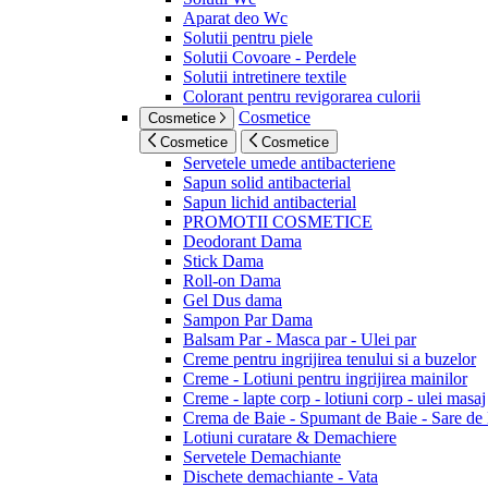
Aparat deo Wc
Solutii pentru piele
Solutii Covoare - Perdele
Solutii intretinere textile
Colorant pentru revigorarea culorii
Cosmetice
Cosmetice
Cosmetice
Cosmetice
Servetele umede antibacteriene
Sapun solid antibacterial
Sapun lichid antibacterial
PROMOTII COSMETICE
Deodorant Dama
Stick Dama
Roll-on Dama
Gel Dus dama
Sampon Par Dama
Balsam Par - Masca par - Ulei par
Creme pentru ingrijirea tenului si a buzelor
Creme - Lotiuni pentru ingrijirea mainilor
Creme - lapte corp - lotiuni corp - ulei masaj
Crema de Baie - Spumant de Baie - Sare de
Lotiuni curatare & Demachiere
Servetele Demachiante
Dischete demachiante - Vata