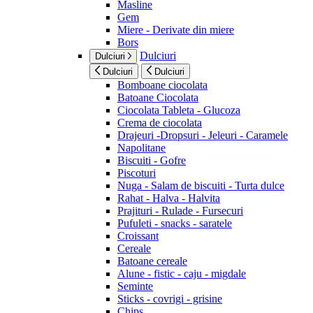
Masline
Gem
Miere - Derivate din miere
Bors
Dulciuri
Dulciuri
Dulciuri
Dulciuri
Bomboane ciocolata
Batoane Ciocolata
Ciocolata Tableta - Glucoza
Crema de ciocolata
Drajeuri -Dropsuri - Jeleuri - Caramele
Napolitane
Biscuiti - Gofre
Piscoturi
Nuga - Salam de biscuiti - Turta dulce
Rahat - Halva - Halvita
Prajituri - Rulade - Fursecuri
Pufuleti - snacks - saratele
Croissant
Cereale
Batoane cereale
Alune - fistic - caju - migdale
Seminte
Sticks - covrigi - grisine
Chips