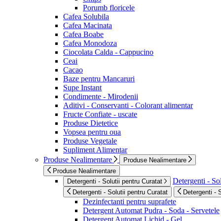
Porumb floricele
Cafea Solubila
Cafea Macinata
Cafea Boabe
Cafea Monodoza
Ciocolata Calda - Cappucino
Ceai
Cacao
Baze pentru Mancaruri
Supe Instant
Condimente - Mirodenii
Aditivi - Conservanti - Colorant alimentar
Fructe Confiate - uscate
Produse Dietetice
Vopsea pentru oua
Produse Vegetale
Supliment Alimentar
Produse Nealimentare
Produse Nealimentare
Produse Nealimentare
Detergenti - Sol
Detergenti - Solutii pentru Curatat
Detergenti - Solutii pentru Curatat
Detergenti - 
Dezinfectanti pentru suprafete
Detergent Automat Pudra - Soda - Servetele
Detergent Automat Lichid - Gel