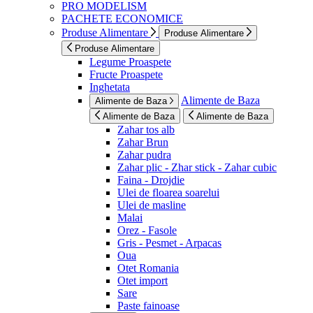
PRO MODELISM
PACHETE ECONOMICE
Produse Alimentare
Produse Alimentare
Produse Alimentare
Legume Proaspete
Fructe Proaspete
Inghetata
Alimente de Baza
Alimente de Baza
Alimente de Baza
Alimente de Baza
Zahar tos alb
Zahar Brun
Zahar pudra
Zahar plic - Zhar stick - Zahar cubic
Faina - Drojdie
Ulei de floarea soarelui
Ulei de masline
Malai
Orez - Fasole
Gris - Pesmet - Arpacas
Oua
Otet Romania
Otet import
Sare
Paste fainoase