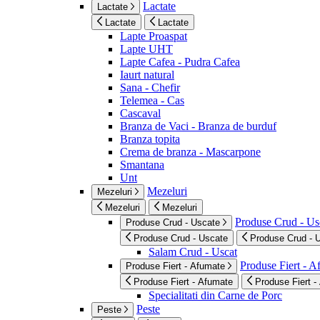
Lactate
Lactate
Lactate
Lactate
Lapte Proaspat
Lapte UHT
Lapte Cafea - Pudra Cafea
Iaurt natural
Sana - Chefir
Telemea - Cas
Cascaval
Branza de Vaci - Branza de burduf
Branza topita
Crema de branza - Mascarpone
Smantana
Unt
Mezeluri
Mezeluri
Mezeluri
Mezeluri
Produse Crud - Us
Produse Crud - Uscate
Produse Crud - Uscate
Produse Crud - 
Salam Crud - Uscat
Produse Fiert - 
Produse Fiert - Afumate
Produse Fiert - Afumate
Produse Fiert -
Specialitati din Carne de Porc
Peste
Peste