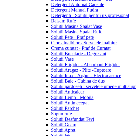
Detergent Automat Capsule
Detergent Manual Pudra
Detergenti - Solutii pentru uz profesional
Balsam Rufe
Solutii Masina Spalat Vase
Solutii Masina Spalat Rufe
Solutii Pete - Praf pete
Clor - Inalbitor - Servetele inalbire
Crema curatat - Praf de Curatat
Solutii Bucatarie - Degresant
Solutii Vase
Solutii Frigider - Absorbant Frigider
Solutii Aragaz - Plite -Cuptoare
Solutii Inox - Argint - Electrocasnice
Solutii Baie - Cabina de dus
Solutii pardoseli - servetele umede multisupr
Solutii Anticalcar
Solutii Lemn - Mobila
Solutii Antimecegai
Solutii Parchet
Sapun rufe
Solutii Desfundat Tevi
Solutii Geam
Solutii Apret
Solutii Wc