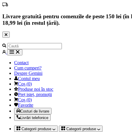
Livrare gratuită pentru comenzile de peste 150 lei (în B
18,99 lei (în restul țării).
Contact
Cum cumperi?
Despre Gemini
Contul meu
Coș
(
0
)
Produse noi în stoc
Preț isteț, promoții
Coș
(
0
)
Favorite
Costuri de livrare
Livrări telefonice
Categorii produse
Categorii produse