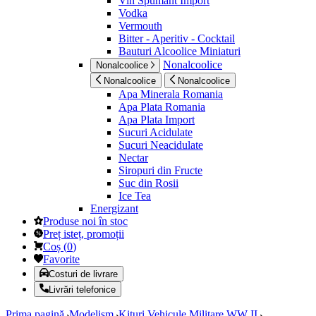
Vin Spumant Import
Vodka
Vermouth
Bitter - Aperitiv - Cocktail
Bauturi Alcoolice Miniaturi
Nonalcoolice
Nonalcoolice
Nonalcoolice
Nonalcoolice
Apa Minerala Romania
Apa Plata Romania
Apa Plata Import
Sucuri Acidulate
Sucuri Neacidulate
Nectar
Siropuri din Fructe
Suc din Rosii
Ice Tea
Energizant
Produse noi în stoc
Preț isteț, promoții
Coș
(
0
)
Favorite
Costuri de livrare
Livrări telefonice
Prima pagină
Modelism
Kituri Vehicule Militare WW II