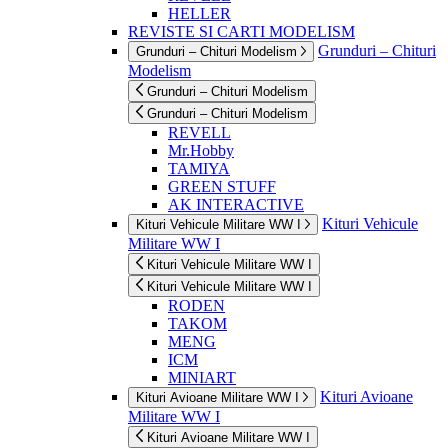
HELLER
REVISTE SI CARTI MODELISM
Grunduri – Chituri
Grunduri – Chituri Modelism
Modelism
Grunduri – Chituri Modelism
Grunduri – Chituri Modelism
REVELL
Mr.Hobby
TAMIYA
GREEN STUFF
AK INTERACTIVE
Kituri Vehicule
Kituri Vehicule Militare WW I
Militare WW I
Kituri Vehicule Militare WW I
Kituri Vehicule Militare WW I
RODEN
TAKOM
MENG
ICM
MINIART
Kituri Avioane
Kituri Avioane Militare WW I
Militare WW I
Kituri Avioane Militare WW I