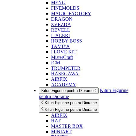
MENG
FINEMOLDS
MAGIC FACTORY
DRAGON
ZVEZDA
REVELL
ITALERI
HOBBY BOSS
TAMIYA
I LOVE KIT
MisterCraft
ICM
TRUMPETER
HASEGAWA
AIRFIX
ACADEMY
Kituri Figurine
Kituri Figurine pentru Diorame
pentru Diorame
Kituri Figurine pentru Diorame
Kituri Figurine pentru Diorame
AIRFIX
HAT
MASTER BOX
MINIART