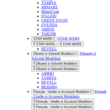
TAMIYA
MINIART
MisterCraft
ITALERI
GREEN STUFF
ZVEZDA
AIRFIX
TAKOM
STAR WARS
STAR WARS
STAR WARS
STAR WARS
REVELL
Diluanti si
Diluanti si Solventi Modelism
Solventi Modelism
Diluanti si Solventi Modelism
Diluanti si Solventi Modelism
AMMO
TAMIYA
REVELL
Mr.Hobby
Pensule
Pensule - Unelte si Accesorii Modelism
- Unelte si Accesorii Modelism
Pensule - Unelte si Accesorii Modelism
Pensule - Unelte si Accesorii Modelism