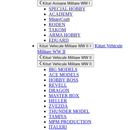
Kituri Avioane Militare WW I
SPECIAL HOBBY
ACADEMY
MisterCraft
RODEN
TAKOM
ARMA HOBBY
EDUARD
Kituri Vehicule
Kituri Vehicule Militare WW II
Militare WW II
Kituri Vehicule Militare WW II
Kituri Vehicule Militare WW II
IBG MODELS
ACE MODELS
HOBBY BOSS
REVELL
DRAGON
MASTER BOX
HELLER
ZVEZDA
THUNDER MODEL
TAMIYA
MPM PRODUCTION
ITALERI