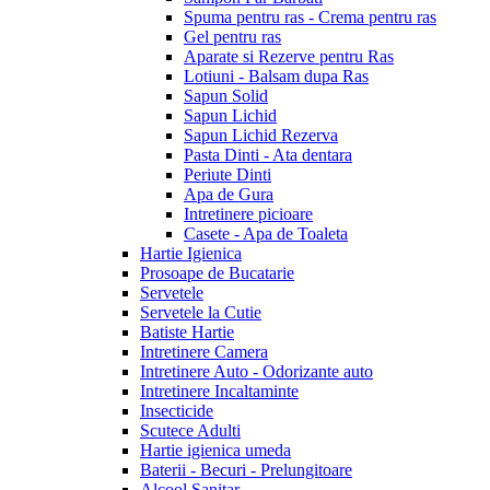
Spuma pentru ras - Crema pentru ras
Gel pentru ras
Aparate si Rezerve pentru Ras
Lotiuni - Balsam dupa Ras
Sapun Solid
Sapun Lichid
Sapun Lichid Rezerva
Pasta Dinti - Ata dentara
Periute Dinti
Apa de Gura
Intretinere picioare
Casete - Apa de Toaleta
Hartie Igienica
Prosoape de Bucatarie
Servetele
Servetele la Cutie
Batiste Hartie
Intretinere Camera
Intretinere Auto - Odorizante auto
Intretinere Incaltaminte
Insecticide
Scutece Adulti
Hartie igienica umeda
Baterii - Becuri - Prelungitoare
Alcool Sanitar