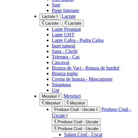
Sare
Paste fainoase
Lactate
Lactate
Lactate
Lactate
Lapte Proaspat
Lapte UHT
Lapte Cafea - Pudra Cafea
Iaurt natural
Sana - Chefir
Telemea - Cas
Cascaval
Branza de Vaci - Branza de burduf
Branza topita
Crema de branza - Mascarpone
Smantana
Unt
Mezeluri
Mezeluri
Mezeluri
Mezeluri
Produse Crud -
Produse Crud - Uscate
Uscate
Produse Crud - Uscate
Produse Crud - Uscate
Salam Crud - Uscat