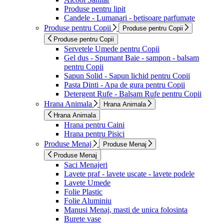
Produse pentru lipit
Candele - Lumanari - betisoare parfumate
Produse pentru Copii
Produse pentru Copii
Produse pentru Copii
Servetele Umede pentru Copii
Gel dus - Spumant Baie - sampon - balsam
pentru Copii
Sapun Solid - Sapun lichid pentru Copii
Pasta Dinti - Apa de gura pentru Copii
Detergent Rufe - Balsam Rufe pentru Copii
Hrana Animala
Hrana Animala
Hrana Animala
Hrana pentru Caini
Hrana pentru Pisici
Produse Menaj
Produse Menaj
Produse Menaj
Saci Menajeri
Lavete praf - lavete uscate - lavete podele
Lavete Umede
Folie Plastic
Folie Aluminiu
Manusi Menaj, masti de unica folosinta
Burete vase