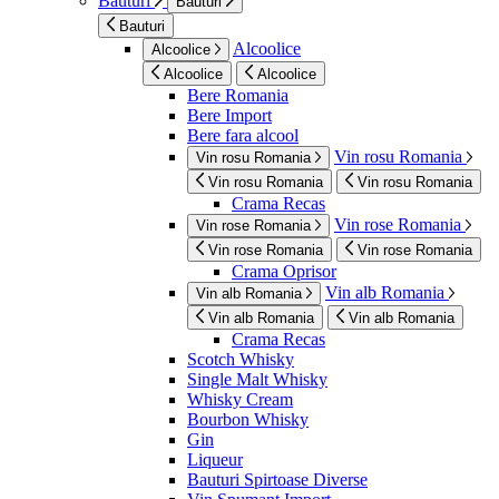
Bauturi
Bauturi
Bauturi
Alcoolice
Alcoolice
Alcoolice
Alcoolice
Bere Romania
Bere Import
Bere fara alcool
Vin rosu Romania
Vin rosu Romania
Vin rosu Romania
Vin rosu Romania
Crama Recas
Vin rose Romania
Vin rose Romania
Vin rose Romania
Vin rose Romania
Crama Oprisor
Vin alb Romania
Vin alb Romania
Vin alb Romania
Vin alb Romania
Crama Recas
Scotch Whisky
Single Malt Whisky
Whisky Cream
Bourbon Whisky
Gin
Liqueur
Bauturi Spirtoase Diverse