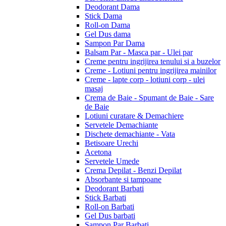
Deodorant Dama
Stick Dama
Roll-on Dama
Gel Dus dama
Sampon Par Dama
Balsam Par - Masca par - Ulei par
Creme pentru ingrijirea tenului si a buzelor
Creme - Lotiuni pentru ingrijirea mainilor
Creme - lapte corp - lotiuni corp - ulei
masaj
Crema de Baie - Spumant de Baie - Sare
de Baie
Lotiuni curatare & Demachiere
Servetele Demachiante
Dischete demachiante - Vata
Betisoare Urechi
Acetona
Servetele Umede
Crema Depilat - Benzi Depilat
Absorbante si tampoane
Deodorant Barbati
Stick Barbati
Roll-on Barbati
Gel Dus barbati
Sampon Par Barbati