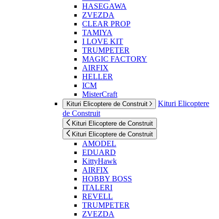
HASEGAWA
ZVEZDA
CLEAR PROP
TAMIYA
I LOVE KIT
TRUMPETER
MAGIC FACTORY
AIRFIX
HELLER
ICM
MisterCraft
Kituri Elicoptere
Kituri Elicoptere de Construit
de Construit
Kituri Elicoptere de Construit
Kituri Elicoptere de Construit
AMODEL
EDUARD
KittyHawk
AIRFIX
HOBBY BOSS
ITALERI
REVELL
TRUMPETER
ZVEZDA