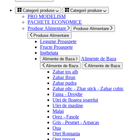
Categorii produse
Categorii produse
PRO MODELISM
PACHETE ECONOMICE
Produse Alimentare
Produse Alimentare
Produse Alimentare
Legume Proaspete
Fructe Proaspete
Inghetata
Alimente de Baza
Alimente de Baza
Alimente de Baza
Alimente de Baza
Zahar tos alb
Zahar Brun
Zahar pudra
Zahar plic - Zhar stick - Zahar cubic
Faina - Drojdie
Ulei de floarea soarelui
Ulei de masline
Malai
Orez - Fasole
Gris - Pesmet - Arpacas
Oua
Otet Romania
Otet import