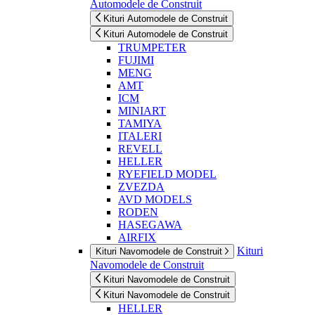
Automodele de Construit
Kituri Automodele de Construit
Kituri Automodele de Construit
TRUMPETER
FUJIMI
MENG
AMT
ICM
MINIART
TAMIYA
ITALERI
REVELL
HELLER
RYEFIELD MODEL
ZVEZDA
AVD MODELS
RODEN
HASEGAWA
AIRFIX
Kituri
Kituri Navomodele de Construit
Navomodele de Construit
Kituri Navomodele de Construit
Kituri Navomodele de Construit
HELLER