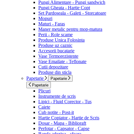
Pungi Alimentare - Pungi sandwich
Pungi Gheata - Hartie Copt
Set Pardoseala - Galeti - Storcatoare
Mopuri
Maturi - Faras
Maner metalic pentru mop-matura
Perii - Role scame
Produse Unica Folosinta
Produse uz caznic
Accesorii bucatarie
Vase Termorezistente
Vase Emailate - Teflonate
Cutii depozitare
Produse din sticla
Papetarie
Papetarie
Papetarie
Plicuri
Instrumente de scris
Lipici - Fluid Corector - Tus
Caiete
Cub notite - Post-it
Hartie Copiator - Hartie de Scris
Dosar - Mapa - Biblioraft
Perfotar - Capsator - Capse
Banda adeziva - sfoara