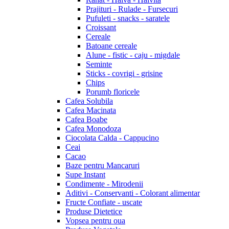
Prajituri - Rulade - Fursecuri
Pufuleti - snacks - saratele
Croissant
Cereale
Batoane cereale
Alune - fistic - caju - migdale
Seminte
Sticks - covrigi - grisine
Chips
Porumb floricele
Cafea Solubila
Cafea Macinata
Cafea Boabe
Cafea Monodoza
Ciocolata Calda - Cappucino
Ceai
Cacao
Baze pentru Mancaruri
Supe Instant
Condimente - Mirodenii
Aditivi - Conservanti - Colorant alimentar
Fructe Confiate - uscate
Produse Dietetice
Vopsea pentru oua