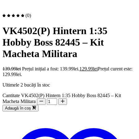
(0)
VK4502(P) Hintern 1:35
Hobby Boss 82445 – Kit
Macheta Militara
139.99
lei
Prețul inițial a fost: 139.99lei.
129.99
lei
Prețul curent este:
129.99lei.
Ultimele 2 bucăți în stoc
Cantitate VK4502(P) Hintern 1:35 Hobby Boss 82445 – Kit
Macheta Militara
Adaugă în coș