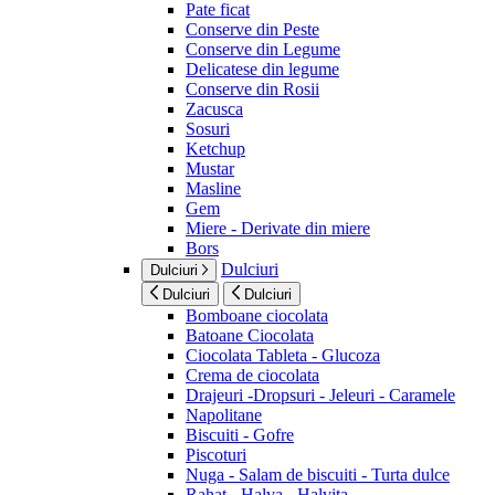
Pate ficat
Conserve din Peste
Conserve din Legume
Delicatese din legume
Conserve din Rosii
Zacusca
Sosuri
Ketchup
Mustar
Masline
Gem
Miere - Derivate din miere
Bors
Dulciuri
Dulciuri
Dulciuri
Dulciuri
Bomboane ciocolata
Batoane Ciocolata
Ciocolata Tableta - Glucoza
Crema de ciocolata
Drajeuri -Dropsuri - Jeleuri - Caramele
Napolitane
Biscuiti - Gofre
Piscoturi
Nuga - Salam de biscuiti - Turta dulce
Rahat - Halva - Halvita