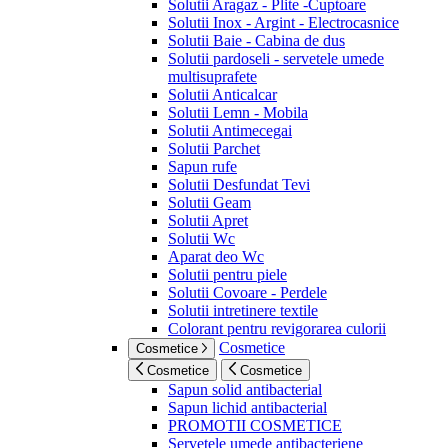
Solutii Aragaz - Plite -Cuptoare
Solutii Inox - Argint - Electrocasnice
Solutii Baie - Cabina de dus
Solutii pardoseli - servetele umede
multisuprafete
Solutii Anticalcar
Solutii Lemn - Mobila
Solutii Antimecegai
Solutii Parchet
Sapun rufe
Solutii Desfundat Tevi
Solutii Geam
Solutii Apret
Solutii Wc
Aparat deo Wc
Solutii pentru piele
Solutii Covoare - Perdele
Solutii intretinere textile
Colorant pentru revigorarea culorii
Cosmetice
Cosmetice
Cosmetice
Cosmetice
Sapun solid antibacterial
Sapun lichid antibacterial
PROMOTII COSMETICE
Servetele umede antibacteriene