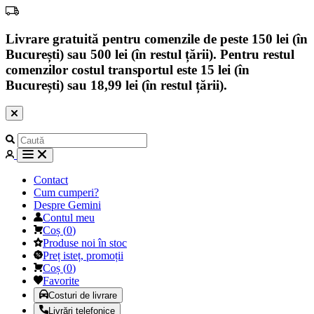
Livrare gratuită pentru comenzile de peste 150 lei (în
București) sau 500 lei (în restul țării). Pentru restul
comenzilor costul transportul este 15 lei (în
București) sau 18,99 lei (în restul țării).
Contact
Cum cumperi?
Despre Gemini
Contul meu
Coș
(
0
)
Produse noi în stoc
Preț isteț, promoții
Coș
(
0
)
Favorite
Costuri de livrare
Livrări telefonice