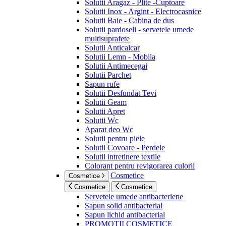
Solutii Aragaz - Plite -Cuptoare
Solutii Inox - Argint - Electrocasnice
Solutii Baie - Cabina de dus
Solutii pardoseli - servetele umede
multisuprafete
Solutii Anticalcar
Solutii Lemn - Mobila
Solutii Antimecegai
Solutii Parchet
Sapun rufe
Solutii Desfundat Tevi
Solutii Geam
Solutii Apret
Solutii Wc
Aparat deo Wc
Solutii pentru piele
Solutii Covoare - Perdele
Solutii intretinere textile
Colorant pentru revigorarea culorii
Cosmetice
Cosmetice
Cosmetice
Cosmetice
Servetele umede antibacteriene
Sapun solid antibacterial
Sapun lichid antibacterial
PROMOTII COSMETICE