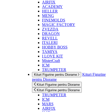
AIRFIX
ACADEMY
HELLER
MENG
FINEMOLDS
MAGIC FACTORY
ZVEZDA
DRAGON
REVELL
ITALERI
HOBBY BOSS
TAMIYA
I LOVE KIT
MisterCraft
ICM
TRUMPETER
Kituri Figurine
Kituri Figurine pentru Diorame
pentru Diorame
Kituri Figurine pentru Diorame
Kituri Figurine pentru Diorame
TRUMPETER
ICM
MARS
AIRFIX