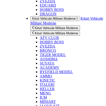
ZVEZDA
EDUARD
HOBBY BOSS
DRAGON
Kituri Vehicule
Kituri Vehicule Militare Moderne
Militare Moderne
Kituri Vehicule Militare Moderne
Kituri Vehicule Militare Moderne
AFV CLUB
HOBBY BOSS
ZVEZDA
BRONCO
TIGER MODEL
AOSHIMA
SUYATA
ACADEMY
RYEFIELD MODEL
AMMO
KINETIC
ITALERI
HELLER
MENG
ICM
MINIART
I LOVE KIT