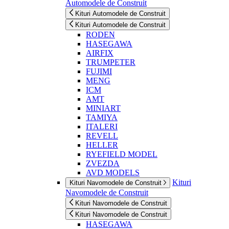
Automodele de Construit
Kituri Automodele de Construit
Kituri Automodele de Construit
RODEN
HASEGAWA
AIRFIX
TRUMPETER
FUJIMI
MENG
ICM
AMT
MINIART
TAMIYA
ITALERI
REVELL
HELLER
RYEFIELD MODEL
ZVEZDA
AVD MODELS
Kituri
Kituri Navomodele de Construit
Navomodele de Construit
Kituri Navomodele de Construit
Kituri Navomodele de Construit
HASEGAWA