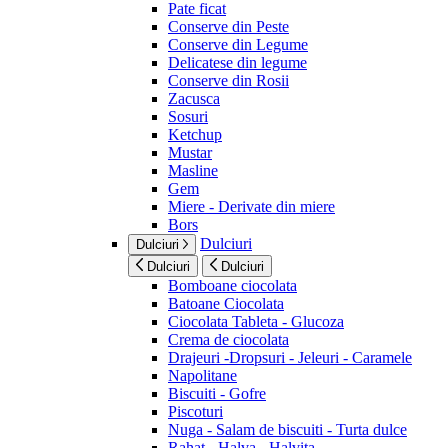
Pate ficat
Conserve din Peste
Conserve din Legume
Delicatese din legume
Conserve din Rosii
Zacusca
Sosuri
Ketchup
Mustar
Masline
Gem
Miere - Derivate din miere
Bors
Dulciuri
Dulciuri
Dulciuri
Dulciuri
Bomboane ciocolata
Batoane Ciocolata
Ciocolata Tableta - Glucoza
Crema de ciocolata
Drajeuri -Dropsuri - Jeleuri - Caramele
Napolitane
Biscuiti - Gofre
Piscoturi
Nuga - Salam de biscuiti - Turta dulce
Rahat - Halva - Halvita