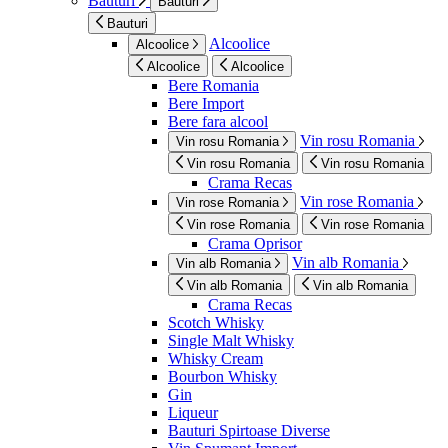
Bauturi
Bauturi
Bauturi
Alcoolice
Alcoolice
Alcoolice
Alcoolice
Bere Romania
Bere Import
Bere fara alcool
Vin rosu Romania
Vin rosu Romania
Vin rosu Romania
Vin rosu Romania
Crama Recas
Vin rose Romania
Vin rose Romania
Vin rose Romania
Vin rose Romania
Crama Oprisor
Vin alb Romania
Vin alb Romania
Vin alb Romania
Vin alb Romania
Crama Recas
Scotch Whisky
Single Malt Whisky
Whisky Cream
Bourbon Whisky
Gin
Liqueur
Bauturi Spirtoase Diverse