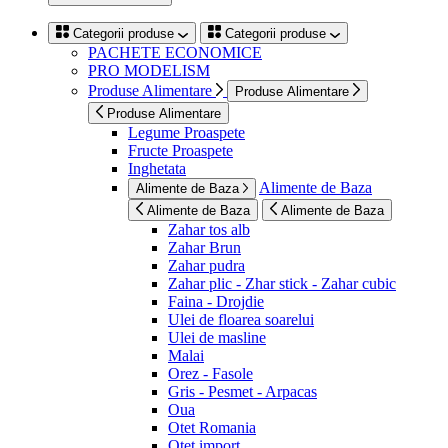
Categorii produse
Categorii produse
PACHETE ECONOMICE
PRO MODELISM
Produse Alimentare
Produse Alimentare
Produse Alimentare
Legume Proaspete
Fructe Proaspete
Inghetata
Alimente de Baza
Alimente de Baza
Alimente de Baza
Alimente de Baza
Zahar tos alb
Zahar Brun
Zahar pudra
Zahar plic - Zhar stick - Zahar cubic
Faina - Drojdie
Ulei de floarea soarelui
Ulei de masline
Malai
Orez - Fasole
Gris - Pesmet - Arpacas
Oua
Otet Romania
Otet import