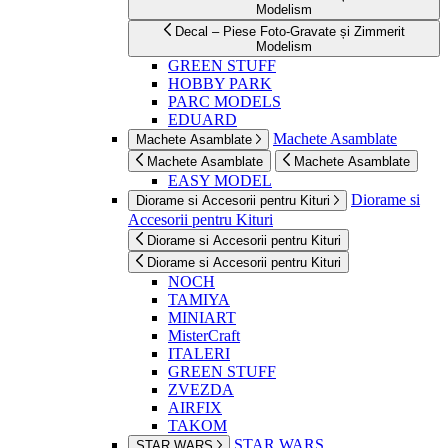
Modelism
Decal – Piese Foto-Gravate și Zimmerit
Modelism
GREEN STUFF
HOBBY PARK
PARC MODELS
EDUARD
Machete Asamblate
Machete Asamblate
Machete Asamblate
Machete Asamblate
EASY MODEL
Diorame si
Diorame si Accesorii pentru Kituri
Accesorii pentru Kituri
Diorame si Accesorii pentru Kituri
Diorame si Accesorii pentru Kituri
NOCH
TAMIYA
MINIART
MisterCraft
ITALERI
GREEN STUFF
ZVEZDA
AIRFIX
TAKOM
STAR WARS
STAR WARS