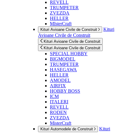
REVELL
TRUMPETER
ZVEZDA
HELLER
MIsterCraft
Kituri
Kituri Avioane Civile de Construit
Avioane Civile de Construit
Kituri Avioane Civile de Construit
Kituri Avioane Civile de Construit
SPECIAL HOBBY
BIGMODEL
TRUMPETER
HASEGAWA
HELLER
AMODEL
AIRFIX
HOBBY BOSS
ICM
ITALERI
REVELL
RODEN
ZVEZDA
MisterCraft
Kituri
Kituri Automodele de Construit