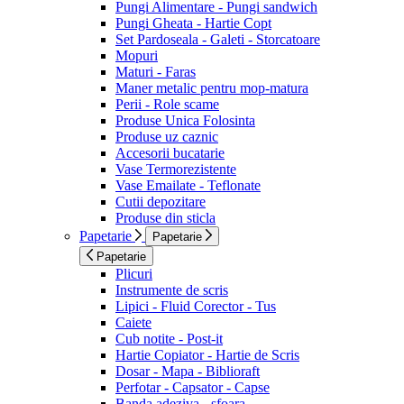
Pungi Alimentare - Pungi sandwich
Pungi Gheata - Hartie Copt
Set Pardoseala - Galeti - Storcatoare
Mopuri
Maturi - Faras
Maner metalic pentru mop-matura
Perii - Role scame
Produse Unica Folosinta
Produse uz caznic
Accesorii bucatarie
Vase Termorezistente
Vase Emailate - Teflonate
Cutii depozitare
Produse din sticla
Papetarie
Papetarie
Papetarie
Plicuri
Instrumente de scris
Lipici - Fluid Corector - Tus
Caiete
Cub notite - Post-it
Hartie Copiator - Hartie de Scris
Dosar - Mapa - Biblioraft
Perfotar - Capsator - Capse
Banda adeziva - sfoara