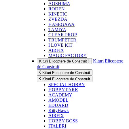
AOSHIMA
RODEN
KINETIC
ZVEZDA
HASEGAWA
TAMIYA
CLEAR PROP
TRUMPETER
I LOVE KIT
AIRFIX
MAGIC FACTORY
Kituri Elicoptere
Kituri Elicoptere de Construit
de Construit
Kituri Elicoptere de Construit
Kituri Elicoptere de Construit
SPECIAL HOBBY
HOBBY PARK
ACADEMY
AMODEL
EDUARD
KittyHawk
AIRFIX
HOBBY BOSS
ITALERI