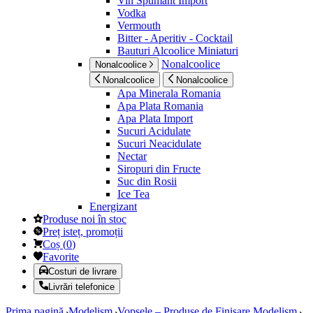
Vin Spumant Import
Vodka
Vermouth
Bitter - Aperitiv - Cocktail
Bauturi Alcoolice Miniaturi
Nonalcoolice
Nonalcoolice
Nonalcoolice
Nonalcoolice
Apa Minerala Romania
Apa Plata Romania
Apa Plata Import
Sucuri Acidulate
Sucuri Neacidulate
Nectar
Siropuri din Fructe
Suc din Rosii
Ice Tea
Energizant
Produse noi în stoc
Preț isteț, promoții
Coș
(
0
)
Favorite
Costuri de livrare
Livrări telefonice
Prima pagină
Modelism
Vopsele – Produse de Finisare Modelism