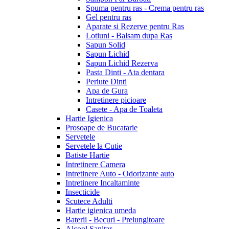
Spuma pentru ras - Crema pentru ras
Gel pentru ras
Aparate si Rezerve pentru Ras
Lotiuni - Balsam dupa Ras
Sapun Solid
Sapun Lichid
Sapun Lichid Rezerva
Pasta Dinti - Ata dentara
Periute Dinti
Apa de Gura
Intretinere picioare
Casete - Apa de Toaleta
Hartie Igienica
Prosoape de Bucatarie
Servetele
Servetele la Cutie
Batiste Hartie
Intretinere Camera
Intretinere Auto - Odorizante auto
Intretinere Incaltaminte
Insecticide
Scutece Adulti
Hartie igienica umeda
Baterii - Becuri - Prelungitoare
Alcool Sanitar