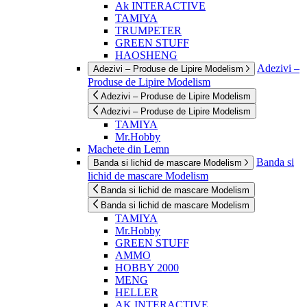
Ak INTERACTIVE
TAMIYA
TRUMPETER
GREEN STUFF
HAOSHENG
Adezivi –
Adezivi – Produse de Lipire Modelism
Produse de Lipire Modelism
Adezivi – Produse de Lipire Modelism
Adezivi – Produse de Lipire Modelism
TAMIYA
Mr.Hobby
Machete din Lemn
Banda si
Banda si lichid de mascare Modelism
lichid de mascare Modelism
Banda si lichid de mascare Modelism
Banda si lichid de mascare Modelism
TAMIYA
Mr.Hobby
GREEN STUFF
AMMO
HOBBY 2000
MENG
HELLER
AK INTERACTIVE