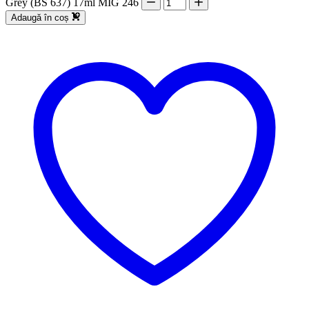
Grey (BS 637) 17ml MIG 246
Adaugă în coș