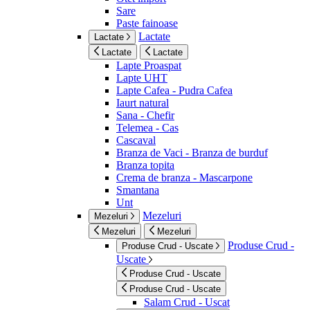
Sare
Paste fainoase
Lactate
Lactate
Lactate
Lactate
Lapte Proaspat
Lapte UHT
Lapte Cafea - Pudra Cafea
Iaurt natural
Sana - Chefir
Telemea - Cas
Cascaval
Branza de Vaci - Branza de burduf
Branza topita
Crema de branza - Mascarpone
Smantana
Unt
Mezeluri
Mezeluri
Mezeluri
Mezeluri
Produse Crud -
Produse Crud - Uscate
Uscate
Produse Crud - Uscate
Produse Crud - Uscate
Salam Crud - Uscat