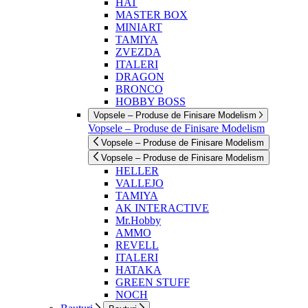
HAT
MASTER BOX
MINIART
TAMIYA
ZVEZDA
ITALERI
DRAGON
BRONCO
HOBBY BOSS
Vopsele – Produse de Finisare Modelism
Vopsele – Produse de Finisare Modelism
Vopsele – Produse de Finisare Modelism
Vopsele – Produse de Finisare Modelism
HELLER
VALLEJO
TAMIYA
AK INTERACTIVE
Mr.Hobby
AMMO
REVELL
ITALERI
HATAKA
GREEN STUFF
NOCH