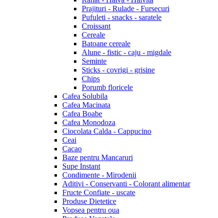
Prajituri - Rulade - Fursecuri
Pufuleti - snacks - saratele
Croissant
Cereale
Batoane cereale
Alune - fistic - caju - migdale
Seminte
Sticks - covrigi - grisine
Chips
Porumb floricele
Cafea Solubila
Cafea Macinata
Cafea Boabe
Cafea Monodoza
Ciocolata Calda - Cappucino
Ceai
Cacao
Baze pentru Mancaruri
Supe Instant
Condimente - Mirodenii
Aditivi - Conservanti - Colorant alimentar
Fructe Confiate - uscate
Produse Dietetice
Vopsea pentru oua