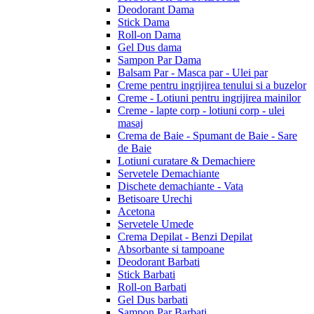
Deodorant Dama
Stick Dama
Roll-on Dama
Gel Dus dama
Sampon Par Dama
Balsam Par - Masca par - Ulei par
Creme pentru ingrijirea tenului si a buzelor
Creme - Lotiuni pentru ingrijirea mainilor
Creme - lapte corp - lotiuni corp - ulei
masaj
Crema de Baie - Spumant de Baie - Sare
de Baie
Lotiuni curatare & Demachiere
Servetele Demachiante
Dischete demachiante - Vata
Betisoare Urechi
Acetona
Servetele Umede
Crema Depilat - Benzi Depilat
Absorbante si tampoane
Deodorant Barbati
Stick Barbati
Roll-on Barbati
Gel Dus barbati
Sampon Par Barbati