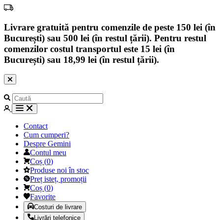
Livrare gratuită pentru comenzile de peste 150 lei (în
București) sau 500 lei (în restul țării). Pentru restul
comenzilor costul transportul este 15 lei (în
București) sau 18,99 lei (în restul țării).
Contact
Cum cumperi?
Despre Gemini
Contul meu
Coș
(
0
)
Produse noi în stoc
Preț isteț, promoții
Coș
(
0
)
Favorite
Costuri de livrare
Livrări telefonice