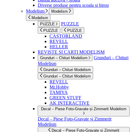
Diverse produse pentru scoala si birou
Modelism
Modelism
Modelism
PUZZLE
PUZZLE
PUZZLE
PUZZLE
CASTORLAND
REVELL
HELLER
REVISTE SI CARTI MODELISM
Grunduri – Chituri
Grunduri – Chituri Modelism
Modelism
Grunduri – Chituri Modelism
Grunduri – Chituri Modelism
REVELL
Mr.Hobby
TAMIYA
GREEN STUFF
AK INTERACTIVE
Decal – Piese Foto-Gravate și Zimmerit Modelism
Decal – Piese Foto-Gravate și Zimmerit
Modelism
Decal – Piese Foto-Gravate și Zimmerit