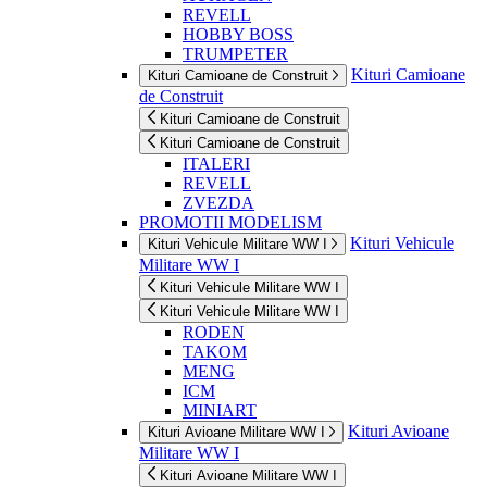
REVELL
HOBBY BOSS
TRUMPETER
Kituri Camioane
Kituri Camioane de Construit
de Construit
Kituri Camioane de Construit
Kituri Camioane de Construit
ITALERI
REVELL
ZVEZDA
PROMOTII MODELISM
Kituri Vehicule
Kituri Vehicule Militare WW I
Militare WW I
Kituri Vehicule Militare WW I
Kituri Vehicule Militare WW I
RODEN
TAKOM
MENG
ICM
MINIART
Kituri Avioane
Kituri Avioane Militare WW I
Militare WW I
Kituri Avioane Militare WW I