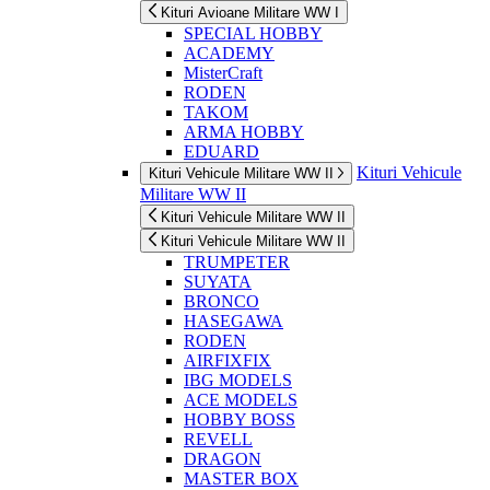
Kituri Avioane Militare WW I
SPECIAL HOBBY
ACADEMY
MisterCraft
RODEN
TAKOM
ARMA HOBBY
EDUARD
Kituri Vehicule
Kituri Vehicule Militare WW II
Militare WW II
Kituri Vehicule Militare WW II
Kituri Vehicule Militare WW II
TRUMPETER
SUYATA
BRONCO
HASEGAWA
RODEN
AIRFIXFIX
IBG MODELS
ACE MODELS
HOBBY BOSS
REVELL
DRAGON
MASTER BOX