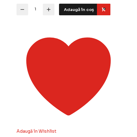
Cantitate
Adaugă în coș
Vopsea
acrilica
pentru
modelism
Italeri
4696AP
Gloss
White
20ml
ITA
4696
Adaugă în Wishlist