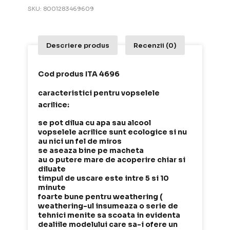
SKU:
8001283469609
Descriere produs
Recenzii (0)
Cod produs ITA 4696
caracteristici pentru vopselele
acrilice:
se pot dilua cu apa sau alcool
vopselele acrilice sunt ecologice si nu
au nici un fel de miros
se aseaza bine pe macheta
au o putere mare de acoperire chiar si
diluate
timpul de uscare este intre 5 si 10
minute
foarte bune pentru weathering (
weathering-ul insumeaza o serie de
tehnici menite sa scoata in evidenta
dealiile modelului care sa-i ofere un