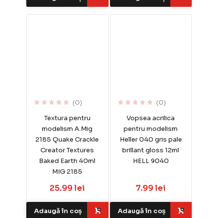
(0)
(0)
Textura pentru
Vopsea acrilica
modelism A.Mig
pentru modelism
2185 Quake Crackle
Heller 040 gris pale
Creator Textures
brillant gloss 12ml
Baked Earth 40ml
HELL 9040
MIG 2185
25.99 lei
7.99 lei
Adaugă în coș
Adaugă în coș