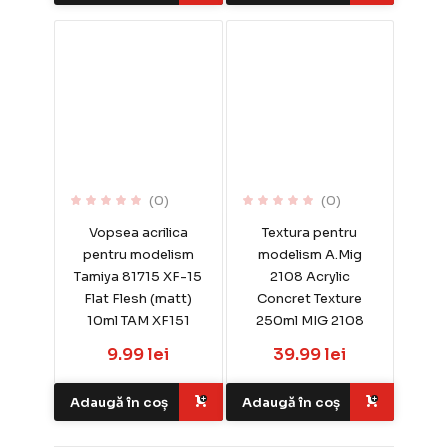
(0)
(0)
Vopsea acrilica
Textura pentru
pentru modelism
modelism A.Mig
Tamiya 81715 XF-15
2108 Acrylic
Flat Flesh (matt)
Concret Texture
10ml TAM XF151
250ml MIG 2108
9.99 lei
39.99 lei
Adaugă în coș
Adaugă în coș