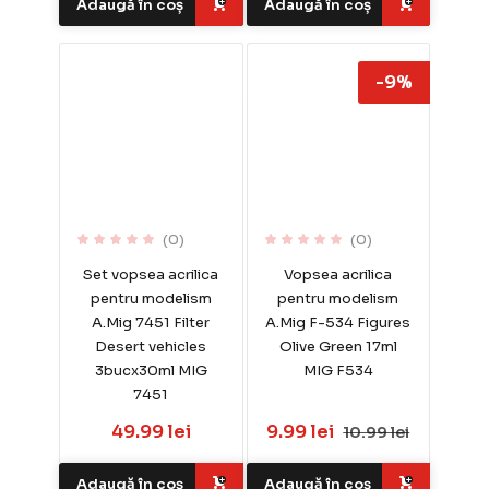
Adaugă în coș
Adaugă în coș
-9%
(0)
(0)
Set vopsea acrilica
Vopsea acrilica
pentru modelism
pentru modelism
A.Mig 7451 Filter
A.Mig F-534 Figures
Desert vehicles
Olive Green 17ml
3bucx30ml MIG
MIG F534
7451
49.99 lei
9.99 lei
10.99 lei
Adaugă în coș
Adaugă în coș