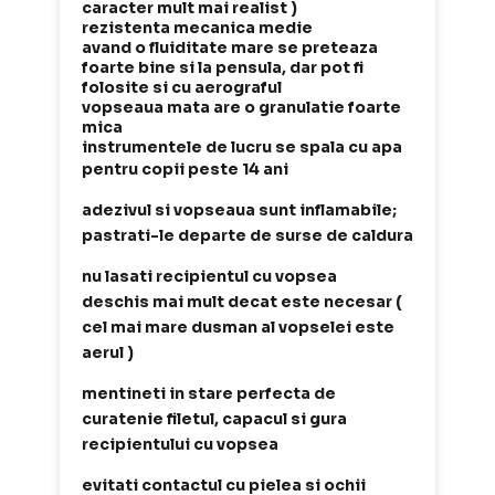
caracter mult mai realist )
rezistenta mecanica medie
avand o fluiditate mare se preteaza
foarte bine si la pensula, dar pot fi
folosite si cu aerograful
vopseaua mata are o granulatie foarte
mica
instrumentele de lucru se spala cu apa
pentru copii peste 14 ani
adezivul si vopseaua sunt inflamabile;
pastrati-le departe de surse de caldura
nu lasati recipientul cu vopsea
deschis mai mult decat este necesar (
cel mai mare dusman al vopselei este
aerul )
mentineti in stare perfecta de
curatenie filetul, capacul si gura
recipientului cu vopsea
evitati contactul cu pielea si ochii