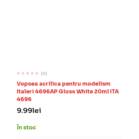
(0)
Vopsea acrilica pentru modelism
Italeri 4696AP Gloss White 20ml ITA
4696
9.99
lei
În stoc