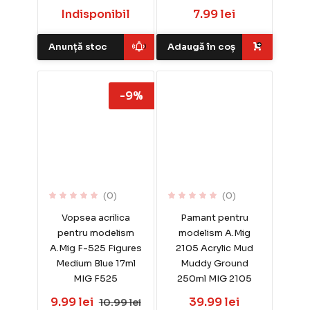
Indisponibil
7.99 lei
Anunță stoc
Adaugă în coș
-9%
(0)
(0)
Vopsea acrilica
Pamant pentru
pentru modelism
modelism A.Mig
A.Mig F-525 Figures
2105 Acrylic Mud
Medium Blue 17ml
Muddy Ground
MIG F525
250ml MIG 2105
9.99 lei
39.99 lei
10.99 lei