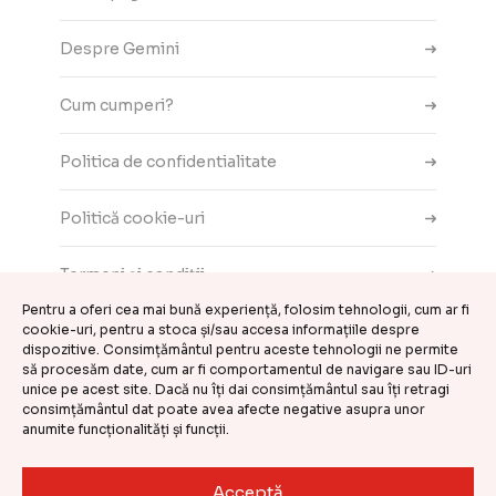
Despre Gemini
Cum cumperi?
Politica de confidentialitate
Politică cookie-uri
Termeni și condiții
Pentru a oferi cea mai bună experiență, folosim tehnologii, cum ar fi
cookie-uri, pentru a stoca și/sau accesa informațiile despre
Contact
dispozitive. Consimțământul pentru aceste tehnologii ne permite
să procesăm date, cum ar fi comportamentul de navigare sau ID-uri
ANPC
unice pe acest site. Dacă nu îți dai consimțământul sau îți retragi
consimțământul dat poate avea afecte negative asupra unor
anumite funcționalități și funcții.
Setări cookie-uri
Acceptă