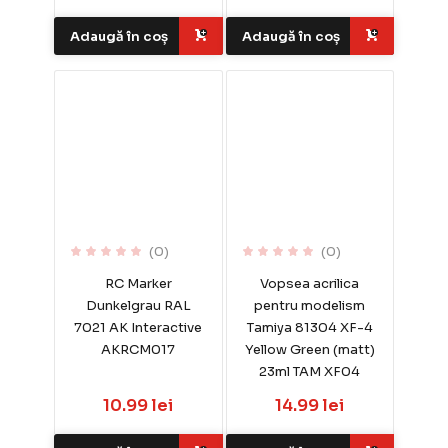
Adaugă în coș
Adaugă în coș
(0)
(0)
RC Marker
Vopsea acrilica
Dunkelgrau RAL
pentru modelism
7021 AK Interactive
Tamiya 81304 XF-4
AKRCM017
Yellow Green (matt)
23ml TAM XF04
10.99 lei
14.99 lei