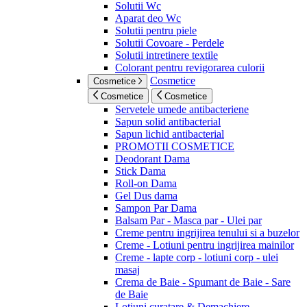
Solutii Wc
Aparat deo Wc
Solutii pentru piele
Solutii Covoare - Perdele
Solutii intretinere textile
Colorant pentru revigorarea culorii
Cosmetice
Cosmetice
Cosmetice
Cosmetice
Servetele umede antibacteriene
Sapun solid antibacterial
Sapun lichid antibacterial
PROMOTII COSMETICE
Deodorant Dama
Stick Dama
Roll-on Dama
Gel Dus dama
Sampon Par Dama
Balsam Par - Masca par - Ulei par
Creme pentru ingrijirea tenului si a buzelor
Creme - Lotiuni pentru ingrijirea mainilor
Creme - lapte corp - lotiuni corp - ulei
masaj
Crema de Baie - Spumant de Baie - Sare
de Baie
Lotiuni curatare & Demachiere