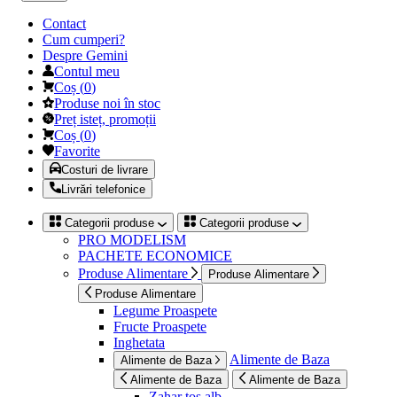
Contact
Cum cumperi?
Despre Gemini
Contul meu
Coș
(
0
)
Produse noi în stoc
Preț isteț, promoții
Coș
(
0
)
Favorite
Costuri de livrare
Livrări telefonice
Categorii produse
Categorii produse
PRO MODELISM
PACHETE ECONOMICE
Produse Alimentare
Produse Alimentare
Produse Alimentare
Legume Proaspete
Fructe Proaspete
Inghetata
Alimente de Baza
Alimente de Baza
Alimente de Baza
Alimente de Baza
Zahar tos alb