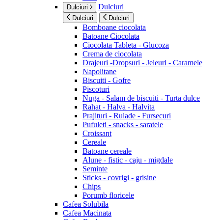
Dulciuri
Dulciuri
Dulciuri
Dulciuri
Bomboane ciocolata
Batoane Ciocolata
Ciocolata Tableta - Glucoza
Crema de ciocolata
Drajeuri -Dropsuri - Jeleuri - Caramele
Napolitane
Biscuiti - Gofre
Piscoturi
Nuga - Salam de biscuiti - Turta dulce
Rahat - Halva - Halvita
Prajituri - Rulade - Fursecuri
Pufuleti - snacks - saratele
Croissant
Cereale
Batoane cereale
Alune - fistic - caju - migdale
Seminte
Sticks - covrigi - grisine
Chips
Porumb floricele
Cafea Solubila
Cafea Macinata