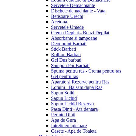
Servetele Demachiante
Dischete demachiante - Vata
Betisoare Urechi
Acetona
Servetele Umede
Crema Depilat - Benzi Depilat
Absorbante si tampoane
Deodorant Barbati
Stick Barbati
Roll-on Barbati
Gel Dus barbati
Sampon Par Barbati
Spuma pentru ras - Crema pentru ras
Gel pentru ras
Aparate si Rezerve pentru Ras
Lotiuni - Balsam dupa Ras
Sapun Solid
Sapun Lichid
Sapun Lichid Rezerva
Pasta Dinti - Ata dentara
Periute Dinti
Apa de Gura
Intretinere picioare
Casete - Apa de Toaleta