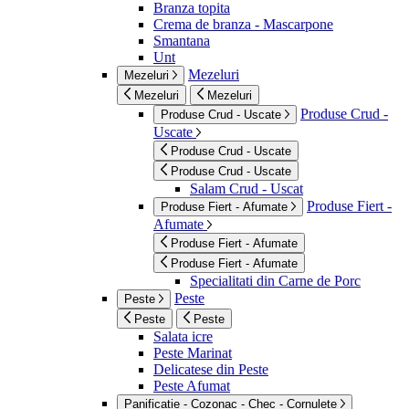
Branza topita
Crema de branza - Mascarpone
Smantana
Unt
Mezeluri
Mezeluri
Mezeluri
Mezeluri
Produse Crud -
Produse Crud - Uscate
Uscate
Produse Crud - Uscate
Produse Crud - Uscate
Salam Crud - Uscat
Produse Fiert -
Produse Fiert - Afumate
Afumate
Produse Fiert - Afumate
Produse Fiert - Afumate
Specialitati din Carne de Porc
Peste
Peste
Peste
Peste
Salata icre
Peste Marinat
Delicatese din Peste
Peste Afumat
Panificatie - Cozonac - Chec - Cornulete