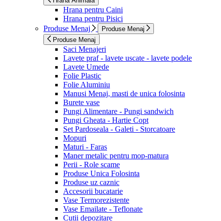
Hrana Animala
Hrana pentru Caini
Hrana pentru Pisici
Produse Menaj
Produse Menaj
Produse Menaj
Saci Menajeri
Lavete praf - lavete uscate - lavete podele
Lavete Umede
Folie Plastic
Folie Aluminiu
Manusi Menaj, masti de unica folosinta
Burete vase
Pungi Alimentare - Pungi sandwich
Pungi Gheata - Hartie Copt
Set Pardoseala - Galeti - Storcatoare
Mopuri
Maturi - Faras
Maner metalic pentru mop-matura
Perii - Role scame
Produse Unica Folosinta
Produse uz caznic
Accesorii bucatarie
Vase Termorezistente
Vase Emailate - Teflonate
Cutii depozitare