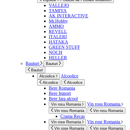
VALLEJO
TAMIYA
AK INTERACTIVE
Mr.Hobby
AMMO
REVELL
ITALERI
HATAKA
GREEN STUFF
NOCH
HELLER
Bauturi
Bauturi
Bauturi
Alcoolice
Alcoolice
Alcoolice
Alcoolice
Bere Romania
Bere Import
Bere fara alcool
Vin rosu Romania
Vin rosu Romania
Vin rosu Romania
Vin rosu Romania
Crama Recas
Vin rose Romania
Vin rose Romania
Vin rose Romania
Vin rose Romania