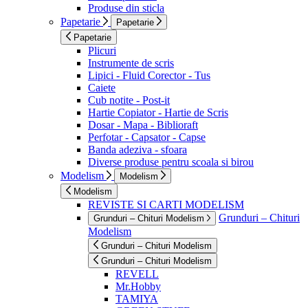
Produse din sticla
Papetarie
Papetarie
Papetarie
Plicuri
Instrumente de scris
Lipici - Fluid Corector - Tus
Caiete
Cub notite - Post-it
Hartie Copiator - Hartie de Scris
Dosar - Mapa - Biblioraft
Perfotar - Capsator - Capse
Banda adeziva - sfoara
Diverse produse pentru scoala si birou
Modelism
Modelism
Modelism
REVISTE SI CARTI MODELISM
Grunduri – Chituri
Grunduri – Chituri Modelism
Modelism
Grunduri – Chituri Modelism
Grunduri – Chituri Modelism
REVELL
Mr.Hobby
TAMIYA