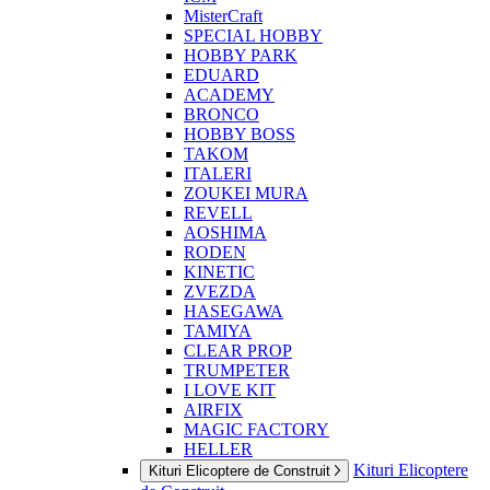
MisterCraft
SPECIAL HOBBY
HOBBY PARK
EDUARD
ACADEMY
BRONCO
HOBBY BOSS
TAKOM
ITALERI
ZOUKEI MURA
REVELL
AOSHIMA
RODEN
KINETIC
ZVEZDA
HASEGAWA
TAMIYA
CLEAR PROP
TRUMPETER
I LOVE KIT
AIRFIX
MAGIC FACTORY
HELLER
Kituri Elicoptere
Kituri Elicoptere de Construit