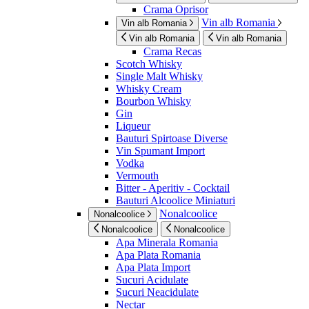
Crama Oprisor
Vin alb Romania
Vin alb Romania
Vin alb Romania
Vin alb Romania
Crama Recas
Scotch Whisky
Single Malt Whisky
Whisky Cream
Bourbon Whisky
Gin
Liqueur
Bauturi Spirtoase Diverse
Vin Spumant Import
Vodka
Vermouth
Bitter - Aperitiv - Cocktail
Bauturi Alcoolice Miniaturi
Nonalcoolice
Nonalcoolice
Nonalcoolice
Nonalcoolice
Apa Minerala Romania
Apa Plata Romania
Apa Plata Import
Sucuri Acidulate
Sucuri Neacidulate
Nectar