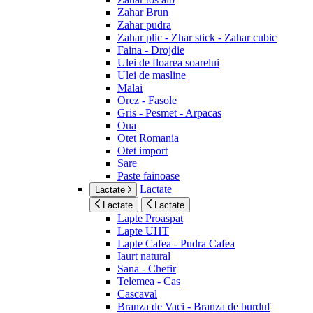
Zahar Brun
Zahar pudra
Zahar plic - Zhar stick - Zahar cubic
Faina - Drojdie
Ulei de floarea soarelui
Ulei de masline
Malai
Orez - Fasole
Gris - Pesmet - Arpacas
Oua
Otet Romania
Otet import
Sare
Paste fainoase
Lactate
Lactate
Lactate
Lactate
Lapte Proaspat
Lapte UHT
Lapte Cafea - Pudra Cafea
Iaurt natural
Sana - Chefir
Telemea - Cas
Cascaval
Branza de Vaci - Branza de burduf