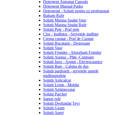
Detergent Automat Capsule
Detergent Manual Pudra
Detergenti - Solutii pentru uz profesional
Balsam Rufe
Solutii Masina Spalat Vase
Solutii Masina Spalat Rufe
Solutii Pete - Praf pete
Clor - Inalbitor - Servetele inalbire
Crema curatat - Praf de Curatat
Solutii Bucatarie - Degresant
Solutii Vase
Solutii Frigider - Absorbant Frigider
Solutii Aragaz - Plite -Cuptoare
Solutii Inox - Argint - Electrocasnice
Solutii Baie - Cabina de dus
Solutii pardoseli - servetele umede
multisuprafete
Solutii Anticalcar
Solutii Lemn - Mobila
Solutii Antimecegai
Solutii Parchet
Sapun rufe
Solutii Desfundat Tevi
Solutii Geam
Solutii Apret