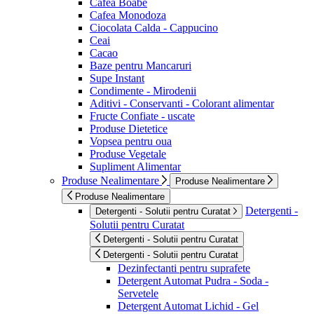
Cafea Boabe
Cafea Monodoza
Ciocolata Calda - Cappucino
Ceai
Cacao
Baze pentru Mancaruri
Supe Instant
Condimente - Mirodenii
Aditivi - Conservanti - Colorant alimentar
Fructe Confiate - uscate
Produse Dietetice
Vopsea pentru oua
Produse Vegetale
Supliment Alimentar
Produse Nealimentare
Produse Nealimentare
Produse Nealimentare
Detergenti -
Detergenti - Solutii pentru Curatat
Solutii pentru Curatat
Detergenti - Solutii pentru Curatat
Detergenti - Solutii pentru Curatat
Dezinfectanti pentru suprafete
Detergent Automat Pudra - Soda -
Servetele
Detergent Automat Lichid - Gel