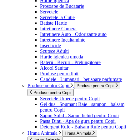
Hartie Igienica
Prosoape de Bucatarie
Servetele
Servetele la Cutie
Batiste Hartie
Intretinere Camera
Intretinere Auto - Odorizante auto
Intretinere Incaltaminte
Insecticide
Scutece Adulti
Hartie igienica umeda
Baterii - Becuri - Prelungitoare
Alcool Sanitar
Produse pentru lipit
Candele - Lumanari - betisoare parfumate
Produse pentru Copii
Produse pentru Copii
Produse pentru Copii
Servetele Umede pentru Copii
Gel dus - Spumant Baie - sampon - balsam
pentru Copii
Sapun Solid - Sapun lichid pentru Copii
Pasta Dinti - Apa de gura pentru Copii
Detergent Rufe - Balsam Rufe pentru Copii
Hrana Animala
Hrana Animala