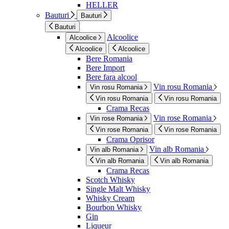
HELLER
Bauturi
Bauturi
Bauturi
Alcoolice
Alcoolice
Alcoolice
Alcoolice
Bere Romania
Bere Import
Bere fara alcool
Vin rosu Romania
Vin rosu Romania
Vin rosu Romania
Vin rosu Romania
Crama Recas
Vin rose Romania
Vin rose Romania
Vin rose Romania
Vin rose Romania
Crama Oprisor
Vin alb Romania
Vin alb Romania
Vin alb Romania
Vin alb Romania
Crama Recas
Scotch Whisky
Single Malt Whisky
Whisky Cream
Bourbon Whisky
Gin
Liqueur