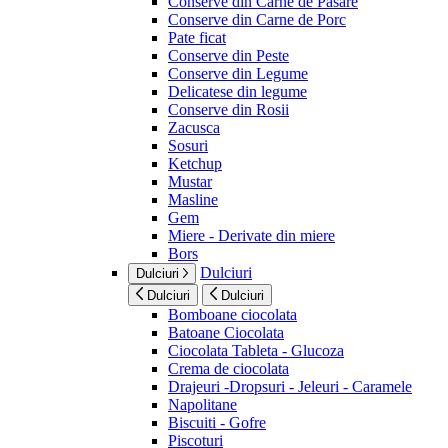
Conserve din Carne de Pasare
Conserve din Carne de Porc
Pate ficat
Conserve din Peste
Conserve din Legume
Delicatese din legume
Conserve din Rosii
Zacusca
Sosuri
Ketchup
Mustar
Masline
Gem
Miere - Derivate din miere
Bors
Dulciuri
Dulciuri
Dulciuri
Dulciuri
Bomboane ciocolata
Batoane Ciocolata
Ciocolata Tableta - Glucoza
Crema de ciocolata
Drajeuri -Dropsuri - Jeleuri - Caramele
Napolitane
Biscuiti - Gofre
Piscoturi