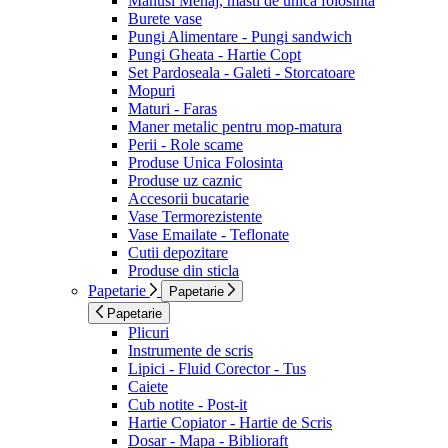
Manusi Menaj, masti de unica folosinta
Burete vase
Pungi Alimentare - Pungi sandwich
Pungi Gheata - Hartie Copt
Set Pardoseala - Galeti - Storcatoare
Mopuri
Maturi - Faras
Maner metalic pentru mop-matura
Perii - Role scame
Produse Unica Folosinta
Produse uz caznic
Accesorii bucatarie
Vase Termorezistente
Vase Emailate - Teflonate
Cutii depozitare
Produse din sticla
Papetarie
Papetarie
Papetarie
Plicuri
Instrumente de scris
Lipici - Fluid Corector - Tus
Caiete
Cub notite - Post-it
Hartie Copiator - Hartie de Scris
Dosar - Mapa - Biblioraft