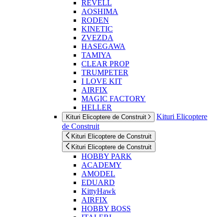
REVELL
AOSHIMA
RODEN
KINETIC
ZVEZDA
HASEGAWA
TAMIYA
CLEAR PROP
TRUMPETER
I LOVE KIT
AIRFIX
MAGIC FACTORY
HELLER
Kituri Elicoptere
Kituri Elicoptere de Construit
de Construit
Kituri Elicoptere de Construit
Kituri Elicoptere de Construit
HOBBY PARK
ACADEMY
AMODEL
EDUARD
KittyHawk
AIRFIX
HOBBY BOSS