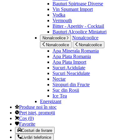
Bauturi Spirtoase Diverse
Vin Spumant Import
Vodka
Vermouth
Bitter - Aperitiv - Cocktail
Bauturi Alcoolice Miniaturi
Nonalcoolice
Nonalcoolice
Nonalcoolice
Nonalcoolice
Apa Minerala Romania
Apa Plata Romania
Apa Plata Import
Sucuri Acidulate
Sucuri Neacidulate
Nectar
Siropuri din Fructe
Suc din Rosii
Ice Tea
Energizant
Produse noi în stoc
Preț isteț, promoții
Coș
(
0
)
Favorite
Costuri de livrare
Livrări telefonice