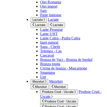
Otet Romania
Otet import
Sare
Paste fainoase
Lactate
Lactate
Lactate
Lactate
Lapte Proaspat
Lapte UHT
Lapte Cafea - Pudra Cafea
Iaurt natural
Sana - Chefir
Telemea - Cas
Cascaval
Branza de Vaci - Branza de burduf
Branza topita
Crema de branza - Mascarpone
Smantana
Unt
Mezeluri
Mezeluri
Mezeluri
Mezeluri
Produse Crud -
Produse Crud - Uscate
Uscate
Produse Crud - Uscate
Produse Crud - Uscate