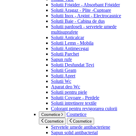
Solutii Frigider - Absorbant Frigider
Solutii Aragaz - Plite -Cuptoare
Solutii Inox - Argint - Electrocasnice
Solutii Baie - Cabina de dus
Solutii pardoseli - servetele umede
multisuprafete
Solutii Anticalcar
Solutii Lemn - Mobila
Solutii Antimecegai
Solutii Parchet
Sapun rufe
Solutii Desfundat Tevi
Solutii Geam
Solutii Apret
Solutii Wc
Aparat deo Wc
Solutii pentru piele
Solutii Covoare - Perdele
Solutii intretinere textile
Colorant pentru revigorarea culorii
Cosmetice
Cosmetice
Cosmetice
Cosmetice
Servetele umede antibacteriene
Sapun solid antibacterial