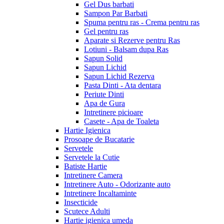
Gel Dus barbati
Sampon Par Barbati
Spuma pentru ras - Crema pentru ras
Gel pentru ras
Aparate si Rezerve pentru Ras
Lotiuni - Balsam dupa Ras
Sapun Solid
Sapun Lichid
Sapun Lichid Rezerva
Pasta Dinti - Ata dentara
Periute Dinti
Apa de Gura
Intretinere picioare
Casete - Apa de Toaleta
Hartie Igienica
Prosoape de Bucatarie
Servetele
Servetele la Cutie
Batiste Hartie
Intretinere Camera
Intretinere Auto - Odorizante auto
Intretinere Incaltaminte
Insecticide
Scutece Adulti
Hartie igienica umeda