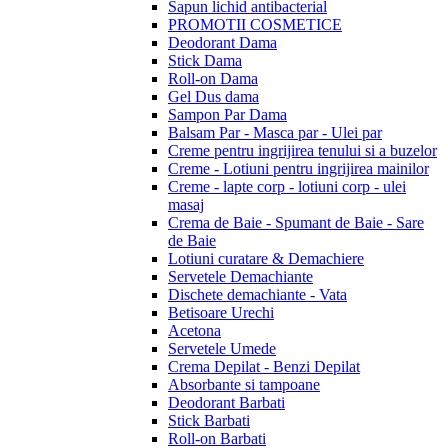
Sapun lichid antibacterial
PROMOTII COSMETICE
Deodorant Dama
Stick Dama
Roll-on Dama
Gel Dus dama
Sampon Par Dama
Balsam Par - Masca par - Ulei par
Creme pentru ingrijirea tenului si a buzelor
Creme - Lotiuni pentru ingrijirea mainilor
Creme - lapte corp - lotiuni corp - ulei
masaj
Crema de Baie - Spumant de Baie - Sare
de Baie
Lotiuni curatare & Demachiere
Servetele Demachiante
Dischete demachiante - Vata
Betisoare Urechi
Acetona
Servetele Umede
Crema Depilat - Benzi Depilat
Absorbante si tampoane
Deodorant Barbati
Stick Barbati
Roll-on Barbati