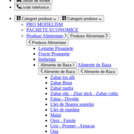
Costuri de livrare
Livrări telefonice
Categorii produse
Categorii produse
PRO MODELISM
PACHETE ECONOMICE
Produse Alimentare
Produse Alimentare
Produse Alimentare
Legume Proaspete
Fructe Proaspete
Inghetata
Alimente de Baza
Alimente de Baza
Alimente de Baza
Alimente de Baza
Zahar tos alb
Zahar Brun
Zahar pudra
Zahar plic - Zhar stick - Zahar cubic
Faina - Drojdie
Ulei de floarea soarelui
Ulei de masline
Malai
Orez - Fasole
Gris - Pesmet - Arpacas
Oua