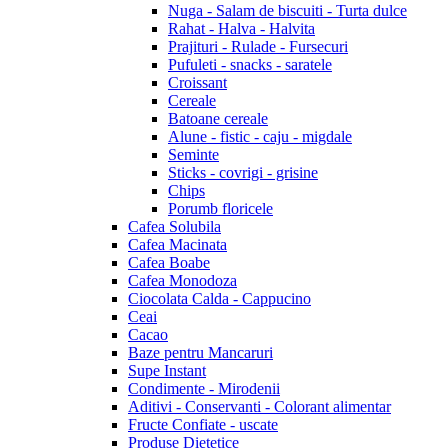
Nuga - Salam de biscuiti - Turta dulce
Rahat - Halva - Halvita
Prajituri - Rulade - Fursecuri
Pufuleti - snacks - saratele
Croissant
Cereale
Batoane cereale
Alune - fistic - caju - migdale
Seminte
Sticks - covrigi - grisine
Chips
Porumb floricele
Cafea Solubila
Cafea Macinata
Cafea Boabe
Cafea Monodoza
Ciocolata Calda - Cappucino
Ceai
Cacao
Baze pentru Mancaruri
Supe Instant
Condimente - Mirodenii
Aditivi - Conservanti - Colorant alimentar
Fructe Confiate - uscate
Produse Dietetice