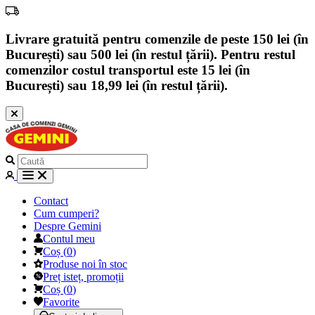
Livrare gratuită pentru comenzile de peste 150 lei (în
București) sau 500 lei (în restul țării). Pentru restul
comenzilor costul transportul este 15 lei (în
București) sau 18,99 lei (în restul țării).
Contact
Cum cumperi?
Despre Gemini
Contul meu
Coș
(
0
)
Produse noi în stoc
Preț isteț, promoții
Coș
(
0
)
Favorite