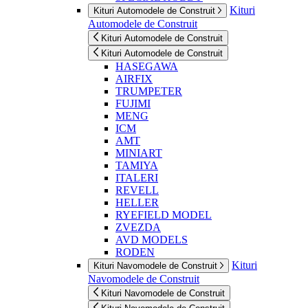
Kituri
Kituri Automodele de Construit
Automodele de Construit
Kituri Automodele de Construit
Kituri Automodele de Construit
HASEGAWA
AIRFIX
TRUMPETER
FUJIMI
MENG
ICM
AMT
MINIART
TAMIYA
ITALERI
REVELL
HELLER
RYEFIELD MODEL
ZVEZDA
AVD MODELS
RODEN
Kituri
Kituri Navomodele de Construit
Navomodele de Construit
Kituri Navomodele de Construit