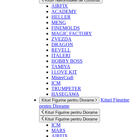
Kituri Navomodele de Construit
AIRFIX
ACADEMY
HELLER
MENG
FINEMOLDS
MAGIC FACTORY
ZVEZDA
DRAGON
REVELL
ITALERI
HOBBY BOSS
TAMIYA
I LOVE KIT
MisterCraft
ICM
TRUMPETER
HASEGAWA
Kituri Figurine
Kituri Figurine pentru Diorame
pentru Diorame
Kituri Figurine pentru Diorame
Kituri Figurine pentru Diorame
ICM
MARS
AIRFIX