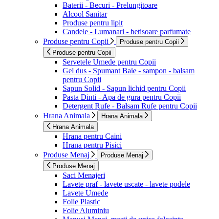
Baterii - Becuri - Prelungitoare
Alcool Sanitar
Produse pentru lipit
Candele - Lumanari - betisoare parfumate
Produse pentru Copii
Produse pentru Copii
Produse pentru Copii
Servetele Umede pentru Copii
Gel dus - Spumant Baie - sampon - balsam
pentru Copii
Sapun Solid - Sapun lichid pentru Copii
Pasta Dinti - Apa de gura pentru Copii
Detergent Rufe - Balsam Rufe pentru Copii
Hrana Animala
Hrana Animala
Hrana Animala
Hrana pentru Caini
Hrana pentru Pisici
Produse Menaj
Produse Menaj
Produse Menaj
Saci Menajeri
Lavete praf - lavete uscate - lavete podele
Lavete Umede
Folie Plastic
Folie Aluminiu