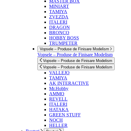
MASTER BOX
MINIART
TAMIYA
ZVEZDA
ITALERI
DRAGON
BRONCO
HOBBY BOSS
TRUMPETER
Vopsele – Produse de Finisare Modelism
Vopsele – Produse de Finisare Modelism
Vopsele – Produse de Finisare Modelism
Vopsele – Produse de Finisare Modelism
VALLEJO
TAMIYA
AK INTERACTIVE
Mr.Hobby
AMMO
REVELL
ITALERI
HATAKA
GREEN STUFF
NOCH
HELLER