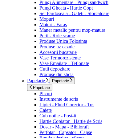
Pungi Alimentare - Pungi sandwich
Pungi Gheata - Hartie Copt
Set Pardoseala - Galeti - Storcatoare
Mopuri
Maturi - Faras
Maner metalic pentru mop-matura
Perii - Role scame
Produse Unica Folosinta
Produse uz caznic
Accesorii bucatarie
Vase Termorezistente
Vase Emailate - Teflonate
Cutii depozitare
Produse din sticla
Papetarie
Papetarie
Papetarie
Plicuri
Instrumente de scris
Lipici - Fluid Corector - Tus
Caiete
Cub notite - Post-it
Hartie Copiator - Hartie de Scris
Dosar - Mapa - Biblioraft
Perfotar - Capsator - Capse
Banda adeziva - sfoara