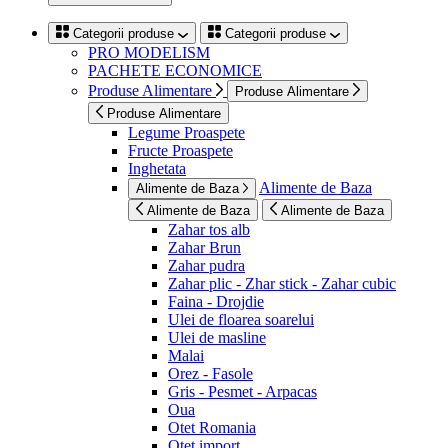
Categorii produse
Categorii produse
PRO MODELISM
PACHETE ECONOMICE
Produse Alimentare
Produse Alimentare
Produse Alimentare
Legume Proaspete
Fructe Proaspete
Inghetata
Alimente de Baza
Alimente de Baza
Alimente de Baza
Alimente de Baza
Zahar tos alb
Zahar Brun
Zahar pudra
Zahar plic - Zhar stick - Zahar cubic
Faina - Drojdie
Ulei de floarea soarelui
Ulei de masline
Malai
Orez - Fasole
Gris - Pesmet - Arpacas
Oua
Otet Romania
Otet import