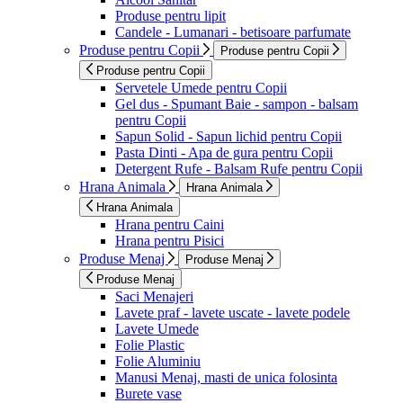
Produse pentru lipit
Candele - Lumanari - betisoare parfumate
Produse pentru Copii
Produse pentru Copii
Produse pentru Copii
Servetele Umede pentru Copii
Gel dus - Spumant Baie - sampon - balsam
pentru Copii
Sapun Solid - Sapun lichid pentru Copii
Pasta Dinti - Apa de gura pentru Copii
Detergent Rufe - Balsam Rufe pentru Copii
Hrana Animala
Hrana Animala
Hrana Animala
Hrana pentru Caini
Hrana pentru Pisici
Produse Menaj
Produse Menaj
Produse Menaj
Saci Menajeri
Lavete praf - lavete uscate - lavete podele
Lavete Umede
Folie Plastic
Folie Aluminiu
Manusi Menaj, masti de unica folosinta
Burete vase