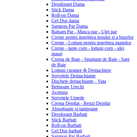
Deodorant Dama
Stick Dama
Roll-on Dama
Gel Dus dama
Sampon Par Dama
Balsam Par - Masca par - Ulei par
Creme pentru ingrijirea tenului si a buzelor
Creme - Lotiuni pentru ingrijirea mainilor
Creme - lapte corp - lotiuni corp - ulei
masaj
Crema de Baie - Spumant de Baie - Sare
de Baie
Lotiuni curatare & Demachiere
Servetele Demachiante
Dischete demachiante - Vata
Betisoare Urechi
Acetona
Servetele Umede
Crema Depilat - Benzi Depilat
Absorbante si tampoane
Deodorant Barbati
Stick Barbati
Roll-on Barbati
Gel Dus barbati
Sampon Par Barbati