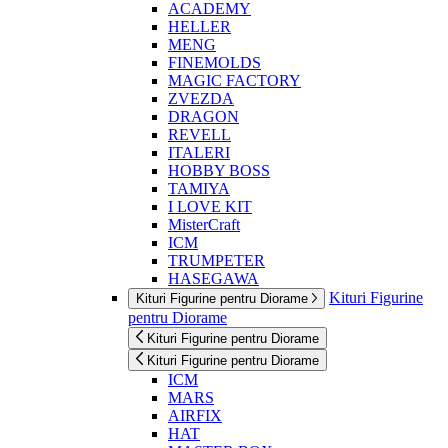
ACADEMY
HELLER
MENG
FINEMOLDS
MAGIC FACTORY
ZVEZDA
DRAGON
REVELL
ITALERI
HOBBY BOSS
TAMIYA
I LOVE KIT
MisterCraft
ICM
TRUMPETER
HASEGAWA
Kituri Figurine
Kituri Figurine pentru Diorame
pentru Diorame
Kituri Figurine pentru Diorame
Kituri Figurine pentru Diorame
ICM
MARS
AIRFIX
HAT