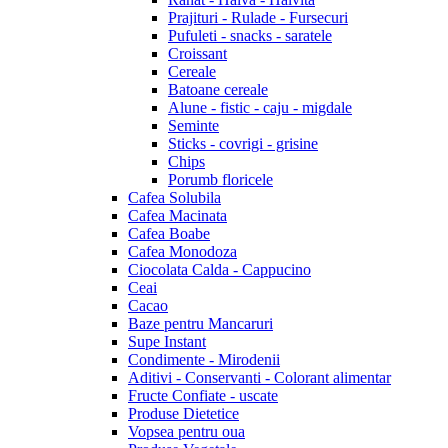
Prajituri - Rulade - Fursecuri
Pufuleti - snacks - saratele
Croissant
Cereale
Batoane cereale
Alune - fistic - caju - migdale
Seminte
Sticks - covrigi - grisine
Chips
Porumb floricele
Cafea Solubila
Cafea Macinata
Cafea Boabe
Cafea Monodoza
Ciocolata Calda - Cappucino
Ceai
Cacao
Baze pentru Mancaruri
Supe Instant
Condimente - Mirodenii
Aditivi - Conservanti - Colorant alimentar
Fructe Confiate - uscate
Produse Dietetice
Vopsea pentru oua