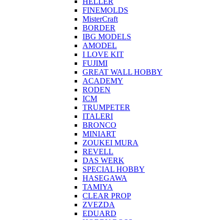
HELLER
FINEMOLDS
MisterCraft
BORDER
IBG MODELS
AMODEL
I LOVE KIT
FUJIMI
GREAT WALL HOBBY
ACADEMY
RODEN
ICM
TRUMPETER
ITALERI
BRONCO
MINIART
ZOUKEI MURA
REVELL
DAS WERK
SPECIAL HOBBY
HASEGAWA
TAMIYA
CLEAR PROP
ZVEZDA
EDUARD