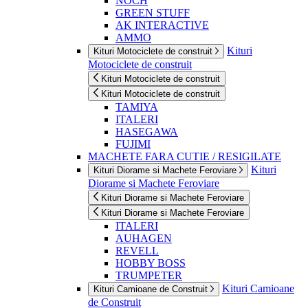
NOCH
GREEN STUFF
AK INTERACTIVE
AMMO
Kituri
Kituri Motociclete de construit
Motociclete de construit
Kituri Motociclete de construit
Kituri Motociclete de construit
TAMIYA
ITALERI
HASEGAWA
FUJIMI
MACHETE FARA CUTIE / RESIGILATE
Kituri
Kituri Diorame si Machete Feroviare
Diorame si Machete Feroviare
Kituri Diorame si Machete Feroviare
Kituri Diorame si Machete Feroviare
ITALERI
AUHAGEN
REVELL
HOBBY BOSS
TRUMPETER
Kituri Camioane
Kituri Camioane de Construit
de Construit