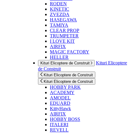
RODEN
KINETIC
ZVEZDA
HASEGAWA
TAMIYA
CLEAR PROP
TRUMPETER
I LOVE KIT
AIRFIX
MAGIC FACTORY
HELLER
Kituri Elicoptere
Kituri Elicoptere de Construit
de Construit
Kituri Elicoptere de Construit
Kituri Elicoptere de Construit
HOBBY PARK
ACADEMY
AMODEL
EDUARD
KittyHawk
AIRFIX
HOBBY BOSS
ITALERI
REVELL