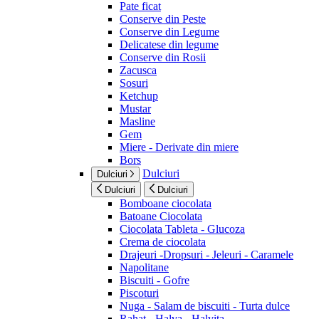
Pate ficat
Conserve din Peste
Conserve din Legume
Delicatese din legume
Conserve din Rosii
Zacusca
Sosuri
Ketchup
Mustar
Masline
Gem
Miere - Derivate din miere
Bors
Dulciuri
Dulciuri
Dulciuri
Dulciuri
Bomboane ciocolata
Batoane Ciocolata
Ciocolata Tableta - Glucoza
Crema de ciocolata
Drajeuri -Dropsuri - Jeleuri - Caramele
Napolitane
Biscuiti - Gofre
Piscoturi
Nuga - Salam de biscuiti - Turta dulce
Rahat - Halva - Halvita