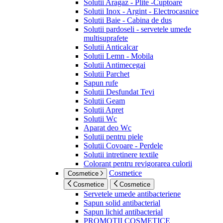
Solutii Aragaz - Plite -Cuptoare
Solutii Inox - Argint - Electrocasnice
Solutii Baie - Cabina de dus
Solutii pardoseli - servetele umede
multisuprafete
Solutii Anticalcar
Solutii Lemn - Mobila
Solutii Antimecegai
Solutii Parchet
Sapun rufe
Solutii Desfundat Tevi
Solutii Geam
Solutii Apret
Solutii Wc
Aparat deo Wc
Solutii pentru piele
Solutii Covoare - Perdele
Solutii intretinere textile
Colorant pentru revigorarea culorii
Cosmetice
Cosmetice
Cosmetice
Cosmetice
Servetele umede antibacteriene
Sapun solid antibacterial
Sapun lichid antibacterial
PROMOTII COSMETICE