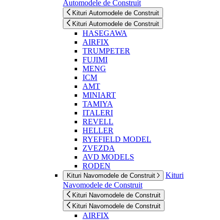
Automodele de Construit
Kituri Automodele de Construit
Kituri Automodele de Construit
HASEGAWA
AIRFIX
TRUMPETER
FUJIMI
MENG
ICM
AMT
MINIART
TAMIYA
ITALERI
REVELL
HELLER
RYEFIELD MODEL
ZVEZDA
AVD MODELS
RODEN
Kituri
Kituri Navomodele de Construit
Navomodele de Construit
Kituri Navomodele de Construit
Kituri Navomodele de Construit
AIRFIX