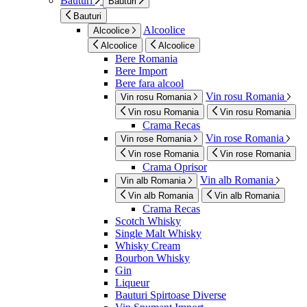
Bauturi
Bauturi
Bauturi
Alcoolice
Alcoolice
Alcoolice
Alcoolice
Bere Romania
Bere Import
Bere fara alcool
Vin rosu Romania
Vin rosu Romania
Vin rosu Romania
Vin rosu Romania
Crama Recas
Vin rose Romania
Vin rose Romania
Vin rose Romania
Vin rose Romania
Crama Oprisor
Vin alb Romania
Vin alb Romania
Vin alb Romania
Vin alb Romania
Crama Recas
Scotch Whisky
Single Malt Whisky
Whisky Cream
Bourbon Whisky
Gin
Liqueur
Bauturi Spirtoase Diverse