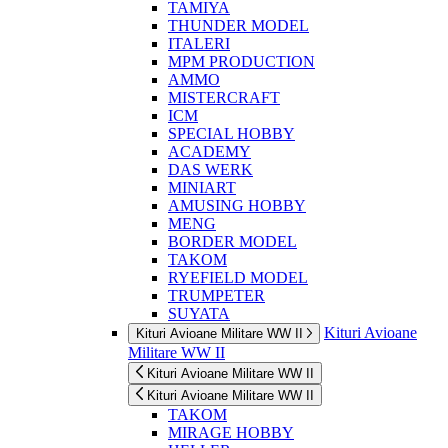
TAMIYA
THUNDER MODEL
ITALERI
MPM PRODUCTION
AMMO
MISTERCRAFT
ICM
SPECIAL HOBBY
ACADEMY
DAS WERK
MINIART
AMUSING HOBBY
MENG
BORDER MODEL
TAKOM
RYEFIELD MODEL
TRUMPETER
SUYATA
Kituri Avioane
Kituri Avioane Militare WW II
Militare WW II
Kituri Avioane Militare WW II
Kituri Avioane Militare WW II
TAKOM
MIRAGE HOBBY