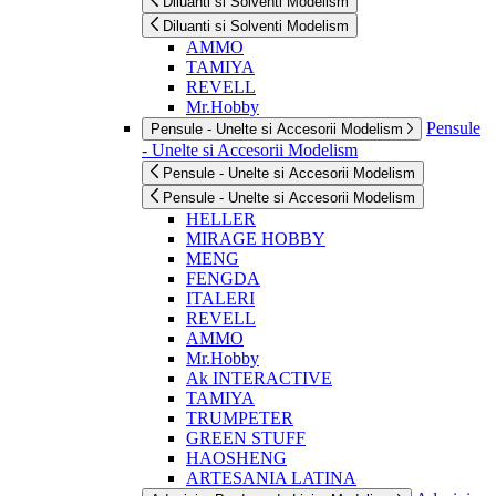
Diluanti si Solventi Modelism
Diluanti si Solventi Modelism
AMMO
TAMIYA
REVELL
Mr.Hobby
Pensule
Pensule - Unelte si Accesorii Modelism
- Unelte si Accesorii Modelism
Pensule - Unelte si Accesorii Modelism
Pensule - Unelte si Accesorii Modelism
HELLER
MIRAGE HOBBY
MENG
FENGDA
ITALERI
REVELL
AMMO
Mr.Hobby
Ak INTERACTIVE
TAMIYA
TRUMPETER
GREEN STUFF
HAOSHENG
ARTESANIA LATINA