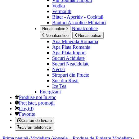
Vin Spumant Import
Vodka
Vermouth
Bitter - Aperitiv - Cocktail
Bauturi Alcoolice Miniaturi
Nonalcoolice
Nonalcoolice
Nonalcoolice
Nonalcoolice
Apa Minerala Romania
Apa Plata Romania
Apa Plata Import
Sucuri Acidulate
Sucuri Neacidulate
Nectar
Siropuri din Fructe
Suc din Rosii
Ice Tea
Energizant
Produse noi în stoc
Preț isteț, promoții
Coș
(
0
)
Favorite
Costuri de livrare
Livrări telefonice
Prima pagină
Modelism
Vopsele – Produse de Finisare Modelism