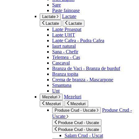
Sare
Paste fainoase
Lactate
Lactate
Lactate
Lactate
Lapte Proaspat
Lapte UHT
Lapte Cafea - Pudra Cafea
Iaurt natural
Sana - Chefir
Telemea - Cas
Cascaval
Branza de Vaci - Branza de burduf
Branza topita
Crema de branza - Mascarpone
Smantana
Unt
Mezeluri
Mezeluri
Mezeluri
Mezeluri
Produse Crud -
Produse Crud - Uscate
Uscate
Produse Crud - Uscate
Produse Crud - Uscate
Salam Crud - Uscat