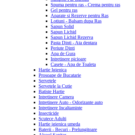
Spuma pentru ras - Crema pentru ras
Gel pentru ras
Aparate si Rezerve pentru Ras
Lotiuni - Balsam dupa Ras
Sapun Solid
Sapun Lichid
Sapun Lichid Rezerva
Pasta Dinti - Ata dentara
Periute Dinti
Apa de Gura
Intretinere picioare
Casete - Apa de Toaleta
Hartie Igienica
Prosoape de Bucatarie
Servetele
Servetele la Cutie
Batiste Hartie
Intretinere Camera
Intretinere Auto - Odorizante auto
Intretinere Incaltaminte
Insecticide
Scutece Adulti
Hartie igienica umeda
Baterii - Becuri - Prelungitoare
Alcool Sanitar