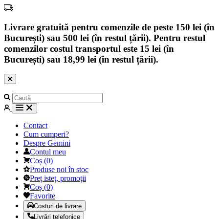
Livrare gratuită pentru comenzile de peste 150 lei (în
București) sau 500 lei (în restul țării). Pentru restul
comenzilor costul transportul este 15 lei (în
București) sau 18,99 lei (în restul țării).
Contact
Cum cumperi?
Despre Gemini
Contul meu
Coș
(
0
)
Produse noi în stoc
Preț isteț, promoții
Coș
(
0
)
Favorite
Costuri de livrare
Livrări telefonice