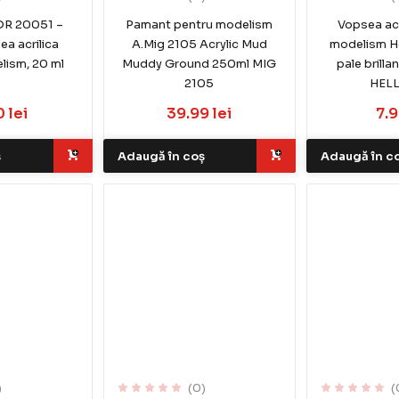
R 20051 –
Pamant pentru modelism
Vopsea acr
ea acrilica
A.Mig 2105 Acrylic Mud
modelism He
lism, 20 ml
Muddy Ground 250ml MIG
pale brilla
2105
HEL
 lei
39.99 lei
7.9
ș
Adaugă în coș
Adaugă în c
)
(0)
(