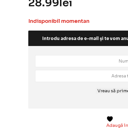
28.99
lei
Indisponibil momentan
Introdu adresa de e-mail și te vom anu
Vreau să prime
Adaugă în