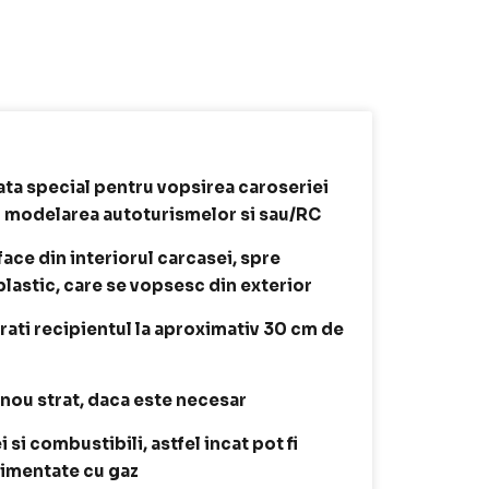
ata special pentru vopsirea caroseriei
in modelarea autoturismelor si sau/RC
ace din interiorul carcasei, spre
lastic, care se vopsesc din exterior
trati recipientul la aproximativ 30 cm de
n nou strat, daca este necesar
si combustibili, astfel incat pot fi
alimentate cu gaz