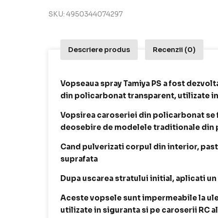
SKU:
4950344074297
Descriere produs
Recenzii (0)
Vopseaua spray Tamiya PS a fost dezvolt
din policarbonat transparent, utilizate 
Vopsirea caroseriei din policarbonat se f
deosebire de modelele traditionale din p
Cand pulverizati corpul din interior, pas
suprafata
Dupa uscarea stratului initial, aplicati u
Aceste vopsele sunt impermeabile la ulei 
utilizate in siguranta si pe caroserii RC 