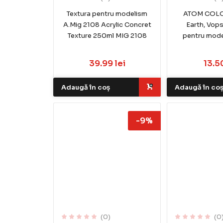
Textura pentru modelism
ATOM COLO
A.Mig 2108 Acrylic Concret
Earth, Vops
Texture 250ml MIG 2108
pentru mode
39.99 lei
13.50
Adaugă în coș
Adaugă în co
-9%
(0)
(0