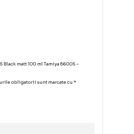
S-5 Black matt 100 ml Tamiya 86005 –
rile obligatorii sunt marcate cu
*