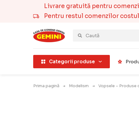
Livrare gratuită pentru comenzile
Pentru restul comenzilor costul t
țării).
Categorii produse
Produ
Prima pagină
Modelism
Vopsele – Produse 