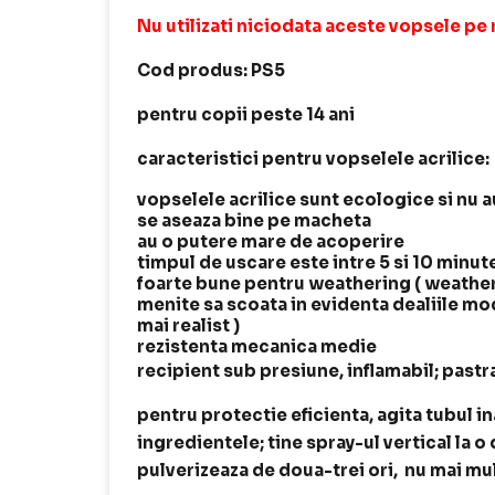
Nu utilizati niciodata aceste vopsele pe
Cod produs: PS5
pentru copii peste 14 ani
caracteristici pentru vopselele acrilice:
vopselele acrilice sunt ecologice si nu au
se aseaza bine pe macheta
au o putere mare de acoperire
timpul de uscare este intre 5 si 10 minut
foarte bune pentru weathering ( weather
menite sa scoata in evidenta dealiile mod
mai realist )
rezistenta mecanica medie
recipient sub presiune, inflamabil; pastr
pentru protectie eficienta, agita tubul in
ingredientele; tine spray-ul vertical la 
pulverizeaza de doua-trei ori, nu mai mu