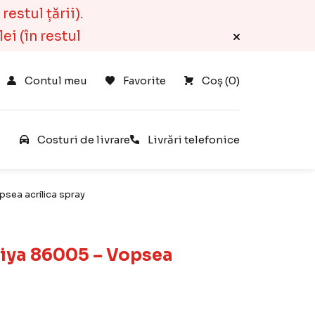
estul țării).
ei (în restul
Contul meu
Favorite
Coș 
(
0
)
e
Costuri de livrare
Livrări telefonice
sea acrilica spray
miya 86005 – Vopsea