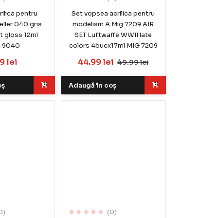
ilica pentru
Set vopsea acrilica pentru
ller 040 gris
modelism A.Mig 7209 AIR
nt gloss 12ml
SET Luftwaffe WWII late
L 9040
colors 4bucx17ml MIG 7209
9 lei
44.99 lei
49.99 lei
oș
Adaugă în coș
0)
(0)