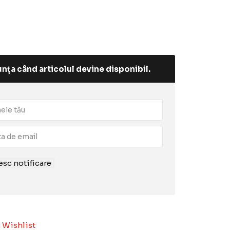
nța când articolul devine disponibil.
sc notificare
 Wishlist