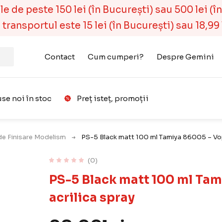
 de peste 150 lei (în București) sau 500 lei (în r
ransportul este 15 lei (în București) sau 18,99 l
Contact
Cum cumperi?
Despre Gemini
se noi în stoc
Preț isteț, promoții
Favorit
de Finisare Modelism
PS-5 Black matt 100 ml Tamiya 86005 – Vop
(0)
PS-5 Black matt 100 ml Ta
acrilica spray