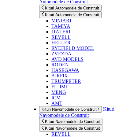
Automodele de Construit
Kituri Automodele de Construit
Kituri Automodele de Construit
MINIART
TAMIYA
ITALERI
REVELL
HELLER
RYEFIELD MODEL
ZVEZDA
AVD MODELS
RODEN
HASEGAWA
AIRFIX
TRUMPETER
FUJIMI
MENG
ICM
AMT
Kituri
Kituri Navomodele de Construit
Navomodele de Construit
Kituri Navomodele de Construit
Kituri Navomodele de Construit
REVELL