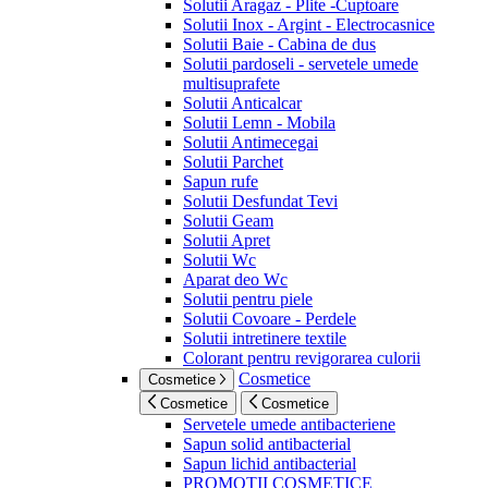
Solutii Aragaz - Plite -Cuptoare
Solutii Inox - Argint - Electrocasnice
Solutii Baie - Cabina de dus
Solutii pardoseli - servetele umede
multisuprafete
Solutii Anticalcar
Solutii Lemn - Mobila
Solutii Antimecegai
Solutii Parchet
Sapun rufe
Solutii Desfundat Tevi
Solutii Geam
Solutii Apret
Solutii Wc
Aparat deo Wc
Solutii pentru piele
Solutii Covoare - Perdele
Solutii intretinere textile
Colorant pentru revigorarea culorii
Cosmetice
Cosmetice
Cosmetice
Cosmetice
Servetele umede antibacteriene
Sapun solid antibacterial
Sapun lichid antibacterial
PROMOTII COSMETICE