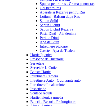
Spuma pentru ras - Crema pentru ras
Gel pentru ras
Aparate si Rezerve pentru Ras
Lotiuni - Balsam dupa Ras
Sapun Solid
Sapun Lichid
Sapun Lichid Rezerva
Pasta Dinti - Ata dentara
Periute Dinti
Apa de Gura
Intretinere picioare
Casete - Apa de Toaleta
Hartie Igienica
Prosoape de Bucatarie
Servetele
Servetele la Cutie
Batiste Hartie
Intretinere Camera
Intretinere Auto - Odorizante auto
Intretinere Incaltaminte
Insecticide
Scutece Adulti
Hartie igienica umeda
Baterii - Becuri - Prelungitoare
Alcool Sanitar