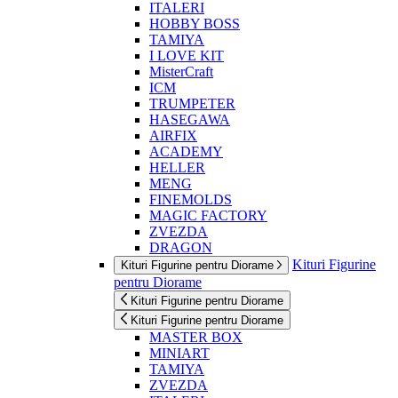
ITALERI
HOBBY BOSS
TAMIYA
I LOVE KIT
MisterCraft
ICM
TRUMPETER
HASEGAWA
AIRFIX
ACADEMY
HELLER
MENG
FINEMOLDS
MAGIC FACTORY
ZVEZDA
DRAGON
Kituri Figurine
Kituri Figurine pentru Diorame
pentru Diorame
Kituri Figurine pentru Diorame
Kituri Figurine pentru Diorame
MASTER BOX
MINIART
TAMIYA
ZVEZDA