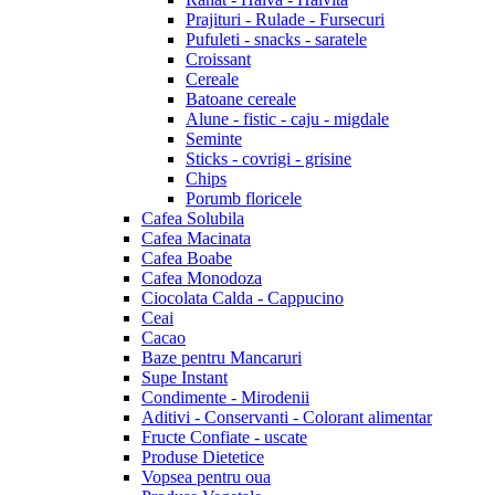
Prajituri - Rulade - Fursecuri
Pufuleti - snacks - saratele
Croissant
Cereale
Batoane cereale
Alune - fistic - caju - migdale
Seminte
Sticks - covrigi - grisine
Chips
Porumb floricele
Cafea Solubila
Cafea Macinata
Cafea Boabe
Cafea Monodoza
Ciocolata Calda - Cappucino
Ceai
Cacao
Baze pentru Mancaruri
Supe Instant
Condimente - Mirodenii
Aditivi - Conservanti - Colorant alimentar
Fructe Confiate - uscate
Produse Dietetice
Vopsea pentru oua