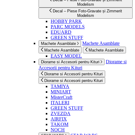
Modelism
Decal – Piese Foto-Gravate și Zimmerit
Modelism
HOBBY PARK
PARC MODELS
EDUARD
GREEN STUFF
Machete Asamblate
Machete Asamblate
Machete Asamblate
Machete Asamblate
EASY MODEL
Diorame si
Diorame si Accesorii pentru Kituri
Accesorii pentru Kituri
Diorame si Accesorii pentru Kituri
Diorame si Accesorii pentru Kituri
TAMIYA
MINIART
MisterCraft
ITALERI
GREEN STUFF
ZVEZDA
AIRFIX
TAKOM
NOCH