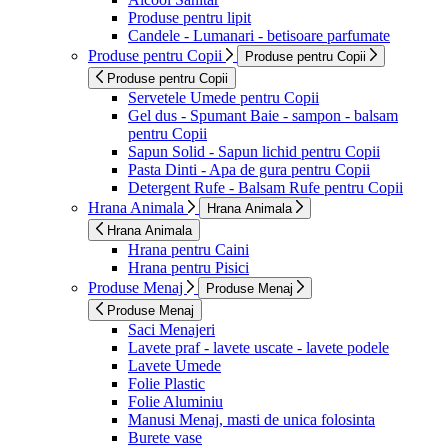
Produse pentru lipit
Candele - Lumanari - betisoare parfumate
Produse pentru Copii
Produse pentru Copii
Produse pentru Copii
Servetele Umede pentru Copii
Gel dus - Spumant Baie - sampon - balsam
pentru Copii
Sapun Solid - Sapun lichid pentru Copii
Pasta Dinti - Apa de gura pentru Copii
Detergent Rufe - Balsam Rufe pentru Copii
Hrana Animala
Hrana Animala
Hrana Animala
Hrana pentru Caini
Hrana pentru Pisici
Produse Menaj
Produse Menaj
Produse Menaj
Saci Menajeri
Lavete praf - lavete uscate - lavete podele
Lavete Umede
Folie Plastic
Folie Aluminiu
Manusi Menaj, masti de unica folosinta
Burete vase