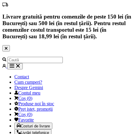
Livrare gratuită pentru comenzile de peste 150 lei (în
București) sau 500 lei (în restul țării). Pentru restul
comenzilor costul transportul este 15 lei (în
București) sau 18,99 lei (în restul țării).
Contact
Cum cumperi?
Despre Gemini
Contul meu
Coș
(
0
)
Produse noi în stoc
Preț isteț, promoții
Coș
(
0
)
Favorite
Costuri de livrare
Livrări telefonice