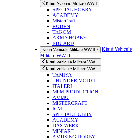
Kituri Avioane Militare WW I
SPECIAL HOBBY
ACADEMY
MisterCraft
RODEN
TAKOM
ARMA HOBBY
EDUARD
Kituri Vehicule
Kituri Vehicule Militare WW II
Militare WW II
Kituri Vehicule Militare WW II
Kituri Vehicule Militare WW II
TAMIYA
THUNDER MODEL
ITALERI
MPM PRODUCTION
AMMO
MISTERCRAFT
ICM
SPECIAL HOBBY
ACADEMY
DAS WERK
MINIART
AMUSING HOBBY