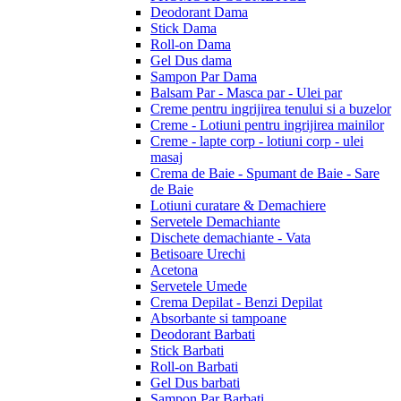
Deodorant Dama
Stick Dama
Roll-on Dama
Gel Dus dama
Sampon Par Dama
Balsam Par - Masca par - Ulei par
Creme pentru ingrijirea tenului si a buzelor
Creme - Lotiuni pentru ingrijirea mainilor
Creme - lapte corp - lotiuni corp - ulei
masaj
Crema de Baie - Spumant de Baie - Sare
de Baie
Lotiuni curatare & Demachiere
Servetele Demachiante
Dischete demachiante - Vata
Betisoare Urechi
Acetona
Servetele Umede
Crema Depilat - Benzi Depilat
Absorbante si tampoane
Deodorant Barbati
Stick Barbati
Roll-on Barbati
Gel Dus barbati
Sampon Par Barbati