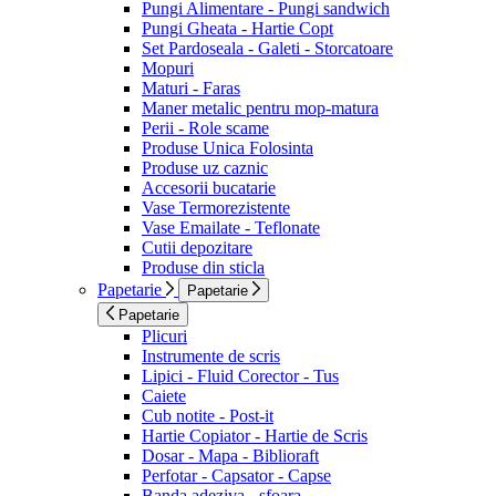
Pungi Alimentare - Pungi sandwich
Pungi Gheata - Hartie Copt
Set Pardoseala - Galeti - Storcatoare
Mopuri
Maturi - Faras
Maner metalic pentru mop-matura
Perii - Role scame
Produse Unica Folosinta
Produse uz caznic
Accesorii bucatarie
Vase Termorezistente
Vase Emailate - Teflonate
Cutii depozitare
Produse din sticla
Papetarie
Papetarie
Papetarie
Plicuri
Instrumente de scris
Lipici - Fluid Corector - Tus
Caiete
Cub notite - Post-it
Hartie Copiator - Hartie de Scris
Dosar - Mapa - Biblioraft
Perfotar - Capsator - Capse
Banda adeziva - sfoara