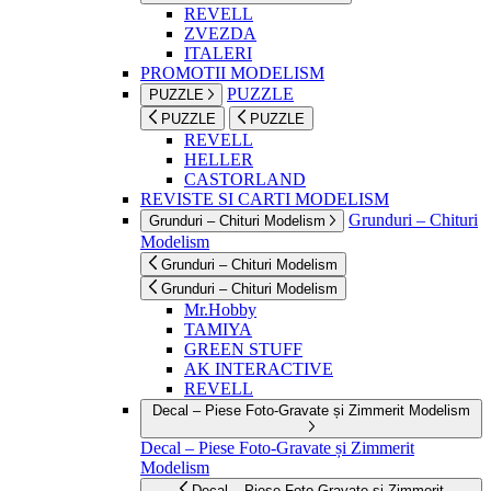
REVELL
ZVEZDA
ITALERI
PROMOTII MODELISM
PUZZLE
PUZZLE
PUZZLE
PUZZLE
REVELL
HELLER
CASTORLAND
REVISTE SI CARTI MODELISM
Grunduri – Chituri
Grunduri – Chituri Modelism
Modelism
Grunduri – Chituri Modelism
Grunduri – Chituri Modelism
Mr.Hobby
TAMIYA
GREEN STUFF
AK INTERACTIVE
REVELL
Decal – Piese Foto-Gravate și Zimmerit Modelism
Decal – Piese Foto-Gravate și Zimmerit
Modelism
Decal – Piese Foto-Gravate și Zimmerit