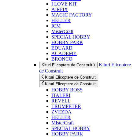
I LOVE KIT
AIRFIX
MAGIC FACTORY
HELLER
ICM
MisterCraft
SPECIAL HOBBY
HOBBY PARK
EDUARD
ACADEMY
BRONCO
Kituri Elicoptere
Kituri Elicoptere de Construit
de Construit
Kituri Elicoptere de Construit
Kituri Elicoptere de Construit
HOBBY BOSS
ITALERI
REVELL
TRUMPETER
ZVEZDA
HELLER
MIsterCraft
SPECIAL HOBBY
HOBBY PARK