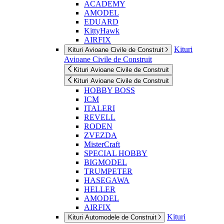
ACADEMY
AMODEL
EDUARD
KittyHawk
AIRFIX
Kituri
Kituri Avioane Civile de Construit
Avioane Civile de Construit
Kituri Avioane Civile de Construit
Kituri Avioane Civile de Construit
HOBBY BOSS
ICM
ITALERI
REVELL
RODEN
ZVEZDA
MisterCraft
SPECIAL HOBBY
BIGMODEL
TRUMPETER
HASEGAWA
HELLER
AMODEL
AIRFIX
Kituri
Kituri Automodele de Construit