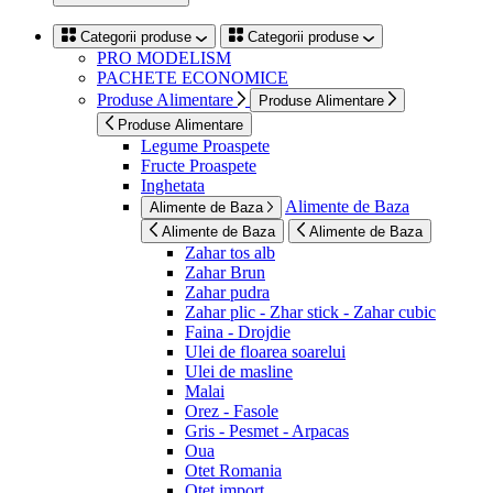
Categorii produse
Categorii produse
PRO MODELISM
PACHETE ECONOMICE
Produse Alimentare
Produse Alimentare
Produse Alimentare
Legume Proaspete
Fructe Proaspete
Inghetata
Alimente de Baza
Alimente de Baza
Alimente de Baza
Alimente de Baza
Zahar tos alb
Zahar Brun
Zahar pudra
Zahar plic - Zhar stick - Zahar cubic
Faina - Drojdie
Ulei de floarea soarelui
Ulei de masline
Malai
Orez - Fasole
Gris - Pesmet - Arpacas
Oua
Otet Romania
Otet import