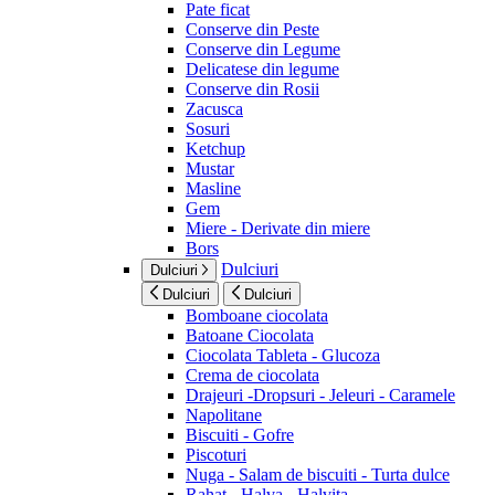
Pate ficat
Conserve din Peste
Conserve din Legume
Delicatese din legume
Conserve din Rosii
Zacusca
Sosuri
Ketchup
Mustar
Masline
Gem
Miere - Derivate din miere
Bors
Dulciuri
Dulciuri
Dulciuri
Dulciuri
Bomboane ciocolata
Batoane Ciocolata
Ciocolata Tableta - Glucoza
Crema de ciocolata
Drajeuri -Dropsuri - Jeleuri - Caramele
Napolitane
Biscuiti - Gofre
Piscoturi
Nuga - Salam de biscuiti - Turta dulce
Rahat - Halva - Halvita