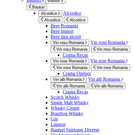
Bauturi
Bauturi
Bauturi
Alcoolice
Alcoolice
Alcoolice
Alcoolice
Bere Romania
Bere Import
Bere fara alcool
Vin rosu Romania
Vin rosu Romania
Vin rosu Romania
Vin rosu Romania
Crama Recas
Vin rose Romania
Vin rose Romania
Vin rose Romania
Vin rose Romania
Crama Oprisor
Vin alb Romania
Vin alb Romania
Vin alb Romania
Vin alb Romania
Crama Recas
Scotch Whisky
Single Malt Whisky
Whisky Cream
Bourbon Whisky
Gin
Liqueur
Bauturi Spirtoase Diverse