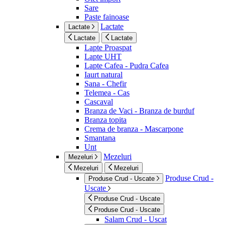
Sare
Paste fainoase
Lactate
Lactate
Lactate
Lactate
Lapte Proaspat
Lapte UHT
Lapte Cafea - Pudra Cafea
Iaurt natural
Sana - Chefir
Telemea - Cas
Cascaval
Branza de Vaci - Branza de burduf
Branza topita
Crema de branza - Mascarpone
Smantana
Unt
Mezeluri
Mezeluri
Mezeluri
Mezeluri
Produse Crud -
Produse Crud - Uscate
Uscate
Produse Crud - Uscate
Produse Crud - Uscate
Salam Crud - Uscat