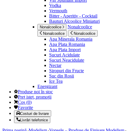
Vin Spumant Import
Vodka
Vermouth
Bitter - Aperitiv - Cocktail
Bauturi Alcoolice Miniaturi
Nonalcoolice
Nonalcoolice
Nonalcoolice
Nonalcoolice
Apa Minerala Romania
Apa Plata Romania
Apa Plata Import
Sucuri Acidulate
Sucuri Neacidulate
Nectar
Siropuri din Fructe
Suc din Rosii
Ice Tea
Energizant
Produse noi în stoc
Preț isteț, promoții
Coș
(
0
)
Favorite
Costuri de livrare
Livrări telefonice
Prima pagină
Modelism
Vopsele – Produse de Finisare Modelism