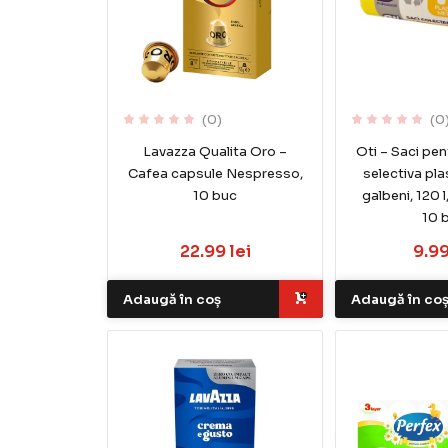
(0)
(0
Lavazza Qualita Oro –
Oti – Saci pen
Cafea capsule Nespresso,
selectiva pla
10 buc
galbeni, 120 
10 
22.99 lei
9.99
Adaugă în coș
Adaugă în co