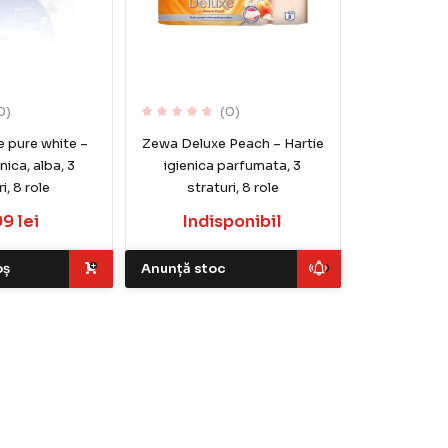
0)
(0)
 pure white –
Zewa Deluxe Peach – Hartie
nica, alba, 3
igienica parfumata, 3
i, 8 role
straturi, 8 role
99 lei
Indisponibil
oș
Anunță stoc