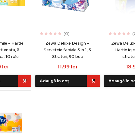
)
(0)
(
ile – Hartie
Zewa Deluxe Design –
Zewa Deluxe
rfumata, 3
Servetele faciale 3 in 1, 3
Hartie igie
ba, 10 role
Straturi, 90 buc
stratur
 lei
11.99 lei
18.
ș
Adaugă în coș
Adaugă în c