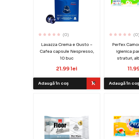
(0)
(0
Lavazza Crema e Gusto –
Perfex Camom
Cafea capsule Nespresso,
igienica pa
10 buc
straturi, al
21.99 lei
11.99
Adaugă în coș
Adaugă în co