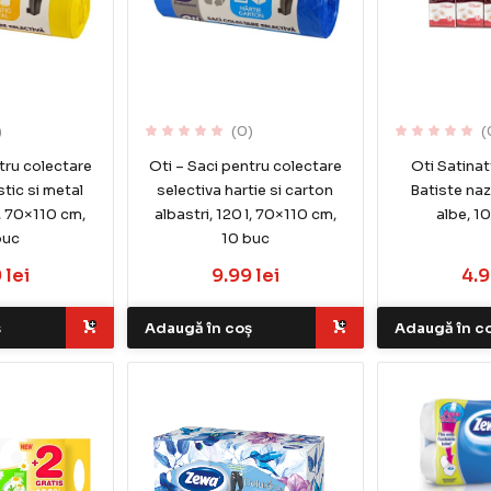
)
(0)
(
tru colectare
Oti – Saci pentru colectare
Oti Satina
stic si metal
selectiva hartie si carton
Batiste naz
l, 70×110 cm,
albastri, 120 l, 70×110 cm,
albe, 1
buc
10 buc
 lei
9.99 lei
4.9
ș
Adaugă în coș
Adaugă în c