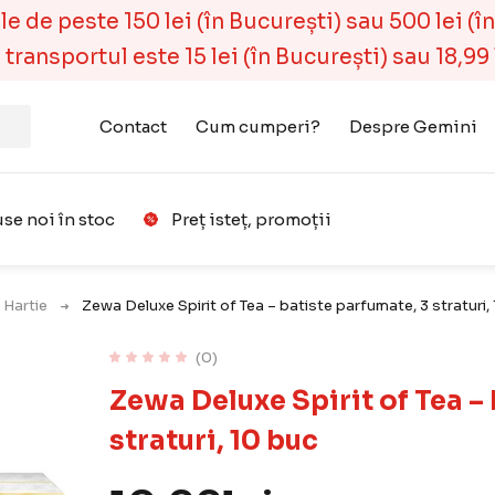
 de peste 150 lei (în București) sau 500 lei (în r
ransportul este 15 lei (în București) sau 18,99 l
Contact
Cum cumperi?
Despre Gemini
se noi în stoc
Preț isteț, promoții
Favorit
 Hartie
Zewa Deluxe Spirit of Tea – batiste parfumate, 3 straturi,
(0)
Zewa Deluxe Spirit of Tea –
straturi, 10 buc