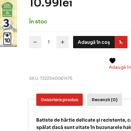
10.99
lei
În stoc
Cantitate
Adaugă în coș
Zewa
Deluxe
Spirit
of
Tea
Adaugă în
-
batiste
SKU:
7322540061475
parfumate,
3
straturi,
10
Descriere produs
Recenzii (0)
buc
Batiste de hârtie delicate și rezistente,
spălat dacă sunt uitate în buzunarele ha