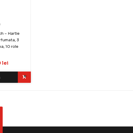
)
h – Hartie
rfumata, 3
ba, 10 role
 lei
ș