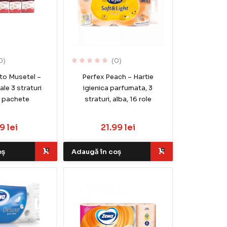
0)
(0)
tto Musetel –
Perfex Peach – Hartie
ale 3 straturi
igienica parfumata, 3
0 pachete
straturi, alba, 16 role
9 lei
21.99 lei
oș
Adaugă în coș