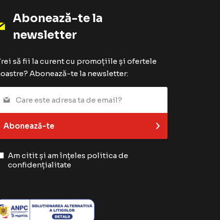
Abonează-te la
newsletter
rei să fii la curent cu promoțiile și ofertele
oastre? Abonează-te la newsletter:
Abonează-te
Am citit și am înțeles
politica de
confidențialitate