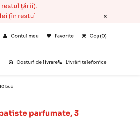
estul țării).
ei (în restul
Contul meu
Favorite
Coș 
(
0
)
e
Costuri de livrare
Livrări telefonice
 10 buc
 batiste parfumate, 3