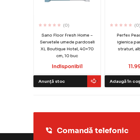
(0)
(0
Sano Floor Fresh Home –
Perfex Peac
Servetele umede pardoseli
igienica pa
XL Boutique Hotel, 40×70
straturi, al
cm, 10 buc
Indisponibil
11.99
Anunță stoc
Adaugă în co
Comandă telefonic