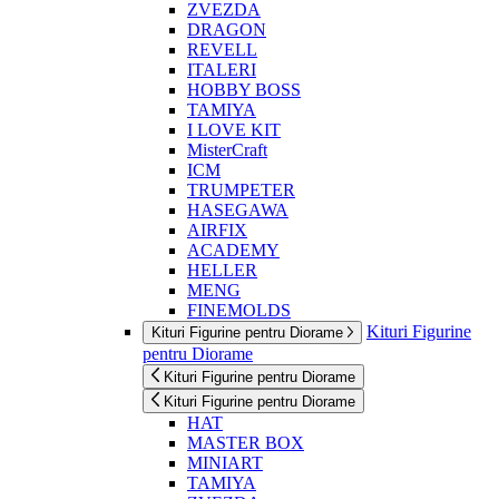
ZVEZDA
DRAGON
REVELL
ITALERI
HOBBY BOSS
TAMIYA
I LOVE KIT
MisterCraft
ICM
TRUMPETER
HASEGAWA
AIRFIX
ACADEMY
HELLER
MENG
FINEMOLDS
Kituri Figurine
Kituri Figurine pentru Diorame
pentru Diorame
Kituri Figurine pentru Diorame
Kituri Figurine pentru Diorame
HAT
MASTER BOX
MINIART
TAMIYA