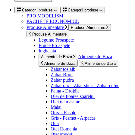
Categorii produse
Categorii produse
PRO MODELISM
PACHETE ECONOMICE
Produse Alimentare
Produse Alimentare
Produse Alimentare
Legume Proaspete
Fructe Proaspete
Inghetata
Alimente de Baza
Alimente de Baza
Alimente de Baza
Alimente de Baza
Zahar tos alb
Zahar Brun
Zahar pudra
Zahar plic - Zhar stick - Zahar cubic
Faina - Drojdie
Ulei de floarea soarelui
Ulei de masline
Malai
Orez - Fasole
Gris - Pesmet - Arpacas
Oua
Otet Romania
Otet import