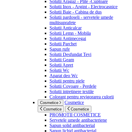
Solutii Aragaz - Plite -Cuptoare
Solutii Inox - Argint - Electrocasnice
Solutii Baie - Cabina de dus
Solutii pardoseli - servetele umede
multisuprafete
Solutii Anticalcar
Solutii Lemn - Mobila
Solutii Antimecegai
Solutii Parchet
Sapun rufe
Solutii Desfundat Tevi
Solutii Geam
Solutii Apret
Solutii Wc
Aparat deo Wc
Solutii pentru piele
Solutii Covoare - Perdele
Solutii intretinere textile
Colorant pentru revigorarea culorii
Cosmetice
Cosmetice
Cosmetice
Cosmetice
PROMOTII COSMETICE
Servetele umede antibacteriene
Sapun solid antibacterial
Sapun lichid antibacterial