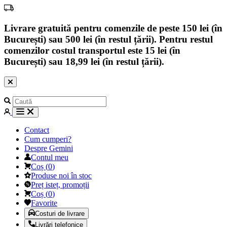
Livrare gratuită pentru comenzile de peste 150 lei (în
București) sau 500 lei (în restul țării). Pentru restul
comenzilor costul transportul este 15 lei (în
București) sau 18,99 lei (în restul țării).
Contact
Cum cumperi?
Despre Gemini
Contul meu
Coș
(
0
)
Produse noi în stoc
Preț isteț, promoții
Coș
(
0
)
Favorite
Costuri de livrare
Livrări telefonice