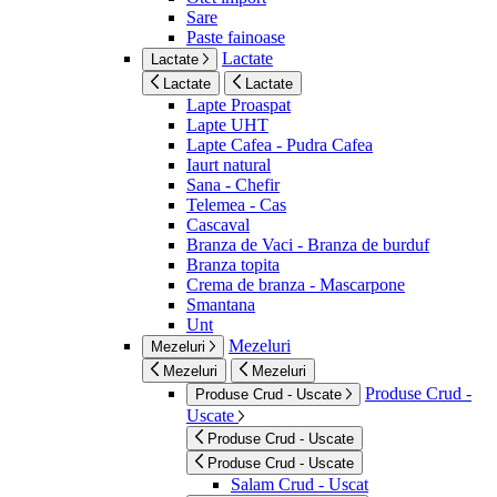
Sare
Paste fainoase
Lactate
Lactate
Lactate
Lactate
Lapte Proaspat
Lapte UHT
Lapte Cafea - Pudra Cafea
Iaurt natural
Sana - Chefir
Telemea - Cas
Cascaval
Branza de Vaci - Branza de burduf
Branza topita
Crema de branza - Mascarpone
Smantana
Unt
Mezeluri
Mezeluri
Mezeluri
Mezeluri
Produse Crud -
Produse Crud - Uscate
Uscate
Produse Crud - Uscate
Produse Crud - Uscate
Salam Crud - Uscat