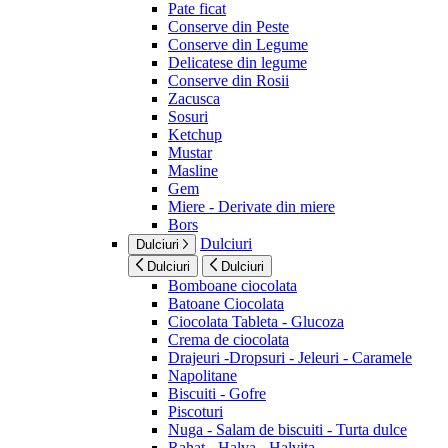
Pate ficat
Conserve din Peste
Conserve din Legume
Delicatese din legume
Conserve din Rosii
Zacusca
Sosuri
Ketchup
Mustar
Masline
Gem
Miere - Derivate din miere
Bors
Dulciuri
Dulciuri
Dulciuri
Dulciuri
Bomboane ciocolata
Batoane Ciocolata
Ciocolata Tableta - Glucoza
Crema de ciocolata
Drajeuri -Dropsuri - Jeleuri - Caramele
Napolitane
Biscuiti - Gofre
Piscoturi
Nuga - Salam de biscuiti - Turta dulce
Rahat - Halva - Halvita