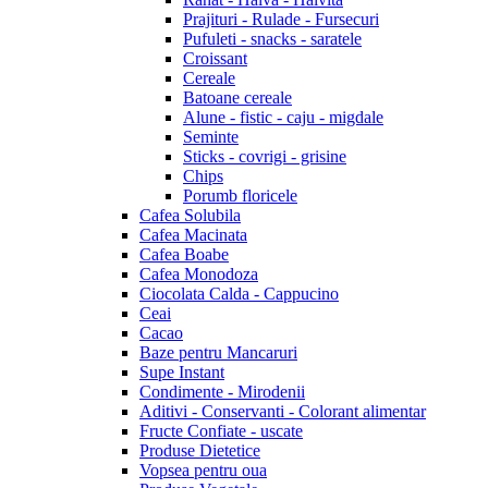
Prajituri - Rulade - Fursecuri
Pufuleti - snacks - saratele
Croissant
Cereale
Batoane cereale
Alune - fistic - caju - migdale
Seminte
Sticks - covrigi - grisine
Chips
Porumb floricele
Cafea Solubila
Cafea Macinata
Cafea Boabe
Cafea Monodoza
Ciocolata Calda - Cappucino
Ceai
Cacao
Baze pentru Mancaruri
Supe Instant
Condimente - Mirodenii
Aditivi - Conservanti - Colorant alimentar
Fructe Confiate - uscate
Produse Dietetice
Vopsea pentru oua