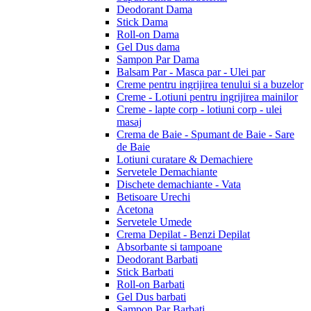
Deodorant Dama
Stick Dama
Roll-on Dama
Gel Dus dama
Sampon Par Dama
Balsam Par - Masca par - Ulei par
Creme pentru ingrijirea tenului si a buzelor
Creme - Lotiuni pentru ingrijirea mainilor
Creme - lapte corp - lotiuni corp - ulei
masaj
Crema de Baie - Spumant de Baie - Sare
de Baie
Lotiuni curatare & Demachiere
Servetele Demachiante
Dischete demachiante - Vata
Betisoare Urechi
Acetona
Servetele Umede
Crema Depilat - Benzi Depilat
Absorbante si tampoane
Deodorant Barbati
Stick Barbati
Roll-on Barbati
Gel Dus barbati
Sampon Par Barbati