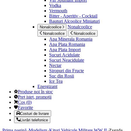
Vin Spumant Import
Vodka
Vermouth
Bitter - Aperitiv - Cocktail
Bauturi Alcoolice Miniaturi
Nonalcoolice
Nonalcoolice
Nonalcoolice
Nonalcoolice
Apa Minerala Romania
Apa Plata Romania
Apa Plata Import
Sucuri Acidulate
Sucuri Neacidulate
Nectar
Siropuri din Fructe
Suc din Rosii
Ice Tea
Energizant
Produse noi în stoc
Preț isteț, promoții
Coș
(
0
)
Favorite
Costuri de livrare
Livrări telefonice
Prima pagină
Modelism
Kituri Vehicule Militare WW II
Zvezda