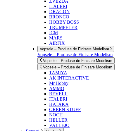
ZVEZDA
ITALERI
DRAGON
BRONCO
HOBBY BOSS
TRUMPETER
ICM
MARS
AIRFIX
Vopsele – Produse de Finisare Modelism
Vopsele – Produse de Finisare Modelism
Vopsele – Produse de Finisare Modelism
Vopsele – Produse de Finisare Modelism
TAMIYA
AK INTERACTIVE
Mr.Hobby
AMMO
REVELL
ITALERI
HATAKA
GREEN STUFF
NOCH
HELLER
VALLEJO