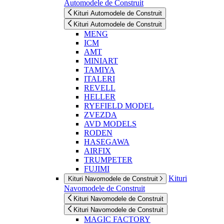
Automodele de Construit
Kituri Automodele de Construit
Kituri Automodele de Construit
MENG
ICM
AMT
MINIART
TAMIYA
ITALERI
REVELL
HELLER
RYEFIELD MODEL
ZVEZDA
AVD MODELS
RODEN
HASEGAWA
AIRFIX
TRUMPETER
FUJIMI
Kituri
Kituri Navomodele de Construit
Navomodele de Construit
Kituri Navomodele de Construit
Kituri Navomodele de Construit
MAGIC FACTORY