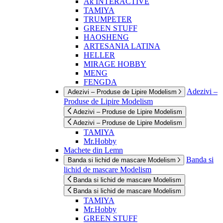
Ak INTERACTIVE
TAMIYA
TRUMPETER
GREEN STUFF
HAOSHENG
ARTESANIA LATINA
HELLER
MIRAGE HOBBY
MENG
FENGDA
Adezivi –
Adezivi – Produse de Lipire Modelism
Produse de Lipire Modelism
Adezivi – Produse de Lipire Modelism
Adezivi – Produse de Lipire Modelism
TAMIYA
Mr.Hobby
Machete din Lemn
Banda si
Banda si lichid de mascare Modelism
lichid de mascare Modelism
Banda si lichid de mascare Modelism
Banda si lichid de mascare Modelism
TAMIYA
Mr.Hobby
GREEN STUFF