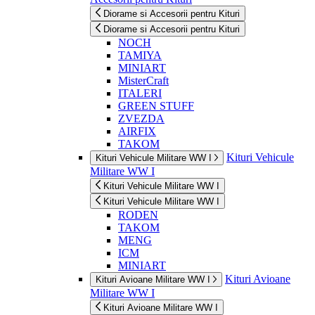
Diorame si Accesorii pentru Kituri
Diorame si Accesorii pentru Kituri
NOCH
TAMIYA
MINIART
MisterCraft
ITALERI
GREEN STUFF
ZVEZDA
AIRFIX
TAKOM
Kituri Vehicule
Kituri Vehicule Militare WW I
Militare WW I
Kituri Vehicule Militare WW I
Kituri Vehicule Militare WW I
RODEN
TAKOM
MENG
ICM
MINIART
Kituri Avioane
Kituri Avioane Militare WW I
Militare WW I
Kituri Avioane Militare WW I