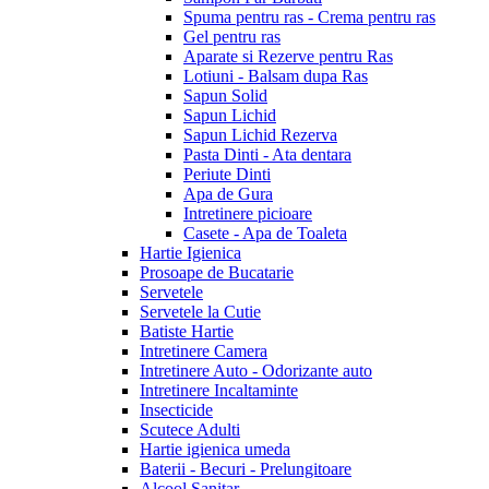
Spuma pentru ras - Crema pentru ras
Gel pentru ras
Aparate si Rezerve pentru Ras
Lotiuni - Balsam dupa Ras
Sapun Solid
Sapun Lichid
Sapun Lichid Rezerva
Pasta Dinti - Ata dentara
Periute Dinti
Apa de Gura
Intretinere picioare
Casete - Apa de Toaleta
Hartie Igienica
Prosoape de Bucatarie
Servetele
Servetele la Cutie
Batiste Hartie
Intretinere Camera
Intretinere Auto - Odorizante auto
Intretinere Incaltaminte
Insecticide
Scutece Adulti
Hartie igienica umeda
Baterii - Becuri - Prelungitoare
Alcool Sanitar