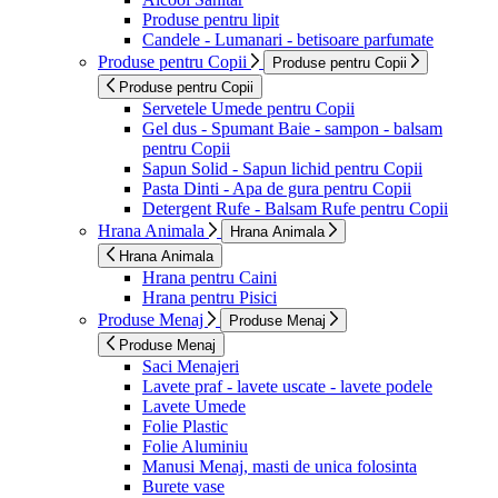
Produse pentru lipit
Candele - Lumanari - betisoare parfumate
Produse pentru Copii
Produse pentru Copii
Produse pentru Copii
Servetele Umede pentru Copii
Gel dus - Spumant Baie - sampon - balsam
pentru Copii
Sapun Solid - Sapun lichid pentru Copii
Pasta Dinti - Apa de gura pentru Copii
Detergent Rufe - Balsam Rufe pentru Copii
Hrana Animala
Hrana Animala
Hrana Animala
Hrana pentru Caini
Hrana pentru Pisici
Produse Menaj
Produse Menaj
Produse Menaj
Saci Menajeri
Lavete praf - lavete uscate - lavete podele
Lavete Umede
Folie Plastic
Folie Aluminiu
Manusi Menaj, masti de unica folosinta
Burete vase