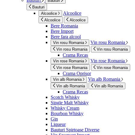
Bauturi
Bauturi
Bauturi
Alcoolice
Alcoolice
Alcoolice
Alcoolice
Bere Romania
Bere Import
Bere fara alcool
Vin rosu Romania
Vin rosu Romania
Vin rosu Romania
Vin rosu Romania
Crama Recas
Vin rose Romania
Vin rose Romania
Vin rose Romania
Vin rose Romania
Crama Oprisor
Vin alb Romania
Vin alb Romania
Vin alb Romania
Vin alb Romania
Crama Recas
Scotch Whisky
Single Malt Whisky
Whisky Cream
Bourbon Whisky
Gin
Liqueur
Bauturi Spirtoase Diverse