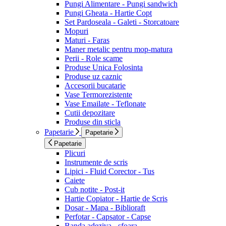
Pungi Alimentare - Pungi sandwich
Pungi Gheata - Hartie Copt
Set Pardoseala - Galeti - Storcatoare
Mopuri
Maturi - Faras
Maner metalic pentru mop-matura
Perii - Role scame
Produse Unica Folosinta
Produse uz caznic
Accesorii bucatarie
Vase Termorezistente
Vase Emailate - Teflonate
Cutii depozitare
Produse din sticla
Papetarie
Papetarie
Papetarie
Plicuri
Instrumente de scris
Lipici - Fluid Corector - Tus
Caiete
Cub notite - Post-it
Hartie Copiator - Hartie de Scris
Dosar - Mapa - Biblioraft
Perfotar - Capsator - Capse
Banda adeziva - sfoara