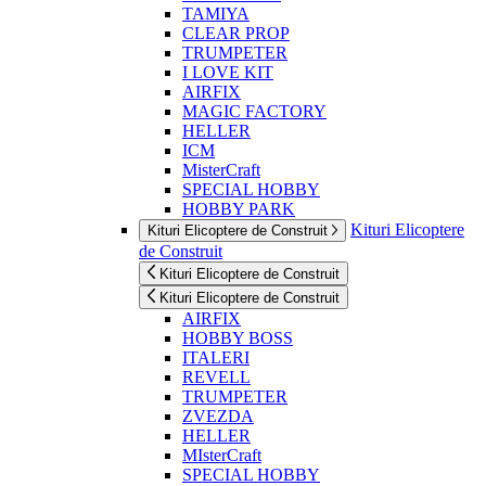
TAMIYA
CLEAR PROP
TRUMPETER
I LOVE KIT
AIRFIX
MAGIC FACTORY
HELLER
ICM
MisterCraft
SPECIAL HOBBY
HOBBY PARK
Kituri Elicoptere
Kituri Elicoptere de Construit
de Construit
Kituri Elicoptere de Construit
Kituri Elicoptere de Construit
AIRFIX
HOBBY BOSS
ITALERI
REVELL
TRUMPETER
ZVEZDA
HELLER
MIsterCraft
SPECIAL HOBBY