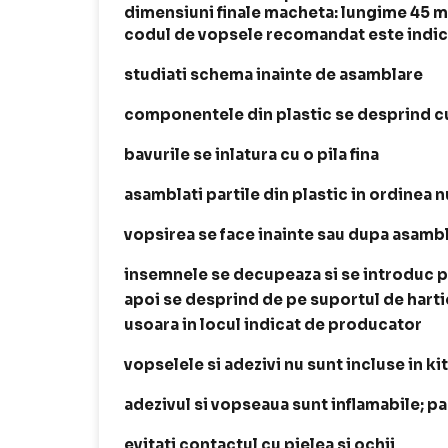
dimensiuni finale macheta: lungime 45 
codul de vopsele recomandat este indica
studiati schema inainte de asamblare
componentele din plastic se desprind cu
bavurile se inlatura cu o pila fina
asamblati partile din plastic in ordinea
vopsirea se face inainte sau dupa asamb
insemnele se decupeaza si se introduc p
apoi se desprind de pe suportul de harti
usoara in locul indicat de producator
vopselele si adezivi nu sunt incluse in kit
adezivul si vopseaua sunt inflamabile; p
evitati contactul cu pielea si ochii