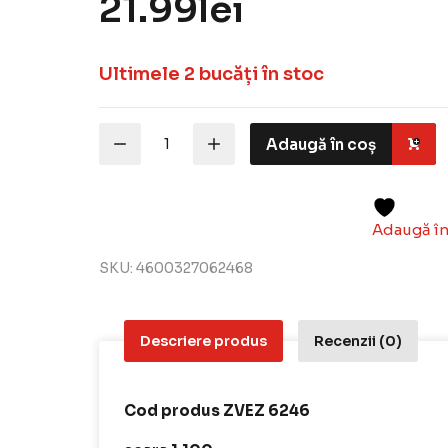
21.99
lei
Ultimele 2 bucăți în stoc
Cantitate
Adaugă în coș
Zvezda
Kit
Macheta
Militara
T-
Adaugă în
26
Soviet
SKU:
4600327062468
Light
tank
model
1933
Descriere produs
Recenzii (0)
snap
fit
1:100
Cod produs ZVEZ 6246
ZVEZ
6246