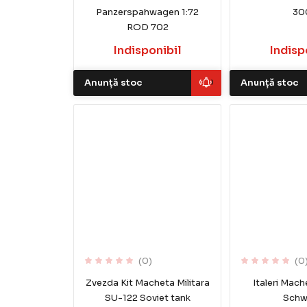
Panzerspahwagen 1:72
30
ROD 702
Indisponibil
Indisp
Anunță stoc
Anunță stoc
(0)
(0
Zvezda Kit Macheta Militara
Italeri Mach
SU-122 Soviet tank
Schw