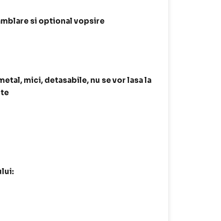
samblare si optional vopsire
tal, mici, detasabile, nu se vor lasa la
ite
lui: