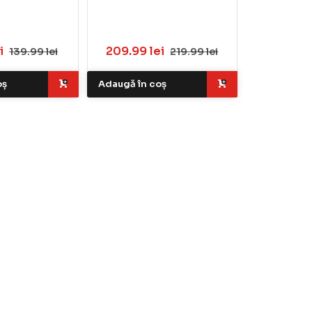
i
209.99 lei
139.99 lei
219.99 lei
oș
Adaugă în coș