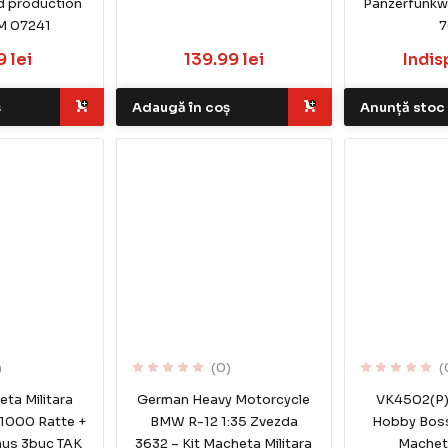
d production
Panzerfunk
M 07241
7
 lei
139.99 lei
Indis
ș
Adaugă în coș
Anunță stoc
)
(0)
(
ta Militara
German Heavy Motorcycle
VK4502(P) 
1000 Ratte +
BMW R-12 1:35 Zvezda
Hobby Boss
aus 3buc TAK
3632 – Kit Macheta Militara
Macheta