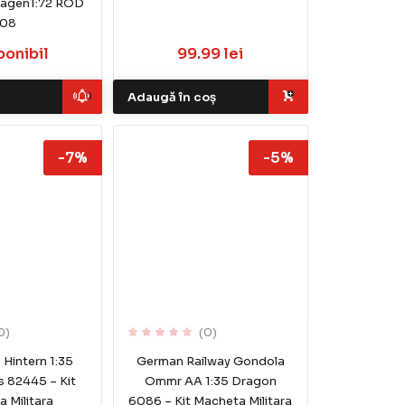
wagen1:72 ROD
08
ponibil
99.99 lei
Adaugă în coș
-7%
-5%
0)
(0)
Hintern 1:35
German Railway Gondola
 82445 – Kit
Ommr AA 1:35 Dragon
 Militara
6086 – Kit Macheta Militara