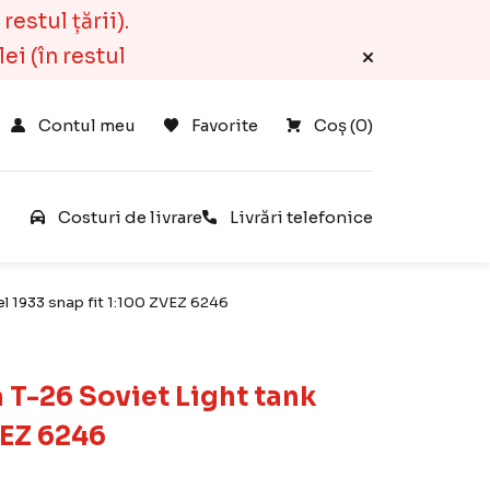
estul țării).
ei (în restul
Contul meu
Favorite
Coș 
(
0
)
e
Costuri de livrare
Livrări telefonice
el 1933 snap fit 1:100 ZVEZ 6246
 T-26 Soviet Light tank
VEZ 6246