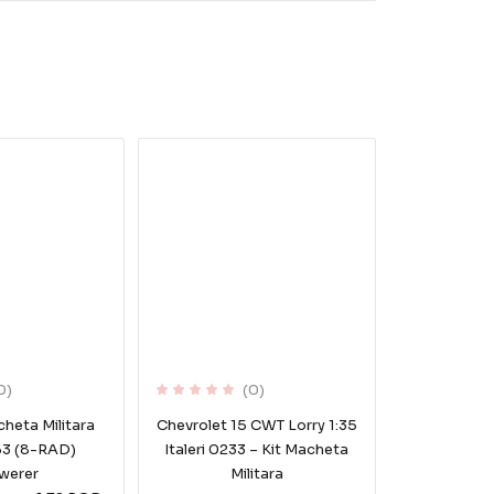
0)
(0)
eta Militara
Chevrolet 15 CWT Lorry 1:35
63 (8-RAD)
Italeri 0233 – Kit Macheta
werer
Militara