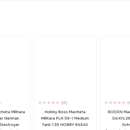
)
(0)
(
heta Militara
Hobby Boss Macheta
RODEN Mach
er German
Militara PLA 59-1 Medium
Sd.Kfz.2
 Destroyer
Tank 1:35 HOBBY 84542
Sch