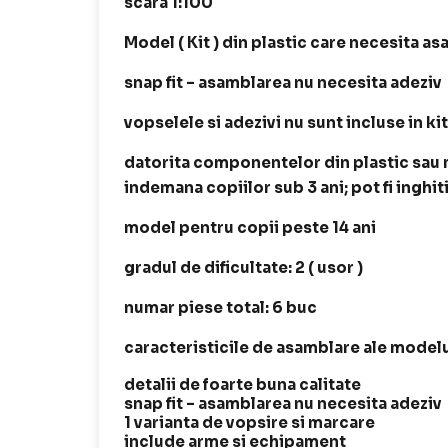
scara 1:100
Model ( Kit ) din plastic care necesita a
snap fit – asamblarea nu necesita adeziv
vopselele si adezivi nu sunt incluse in kit
datorita componentelor din plastic sau me
indemana copiilor sub 3 ani; pot fi inghit
model pentru copii peste 14 ani
gradul de dificultate: 2 ( usor )
numar piese total: 6 buc
caracteristicile de asamblare ale modelu
detalii de foarte buna calitate
snap fit – asamblarea nu necesita adeziv
1 varianta de vopsire si marcare
include arme si echipament