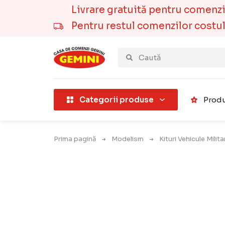
Livrare gratuită pentru comenzile
Pentru restul comenzilor costul t
țării).
Categorii produse
Produ
Prima pagină
Modelism
Kituri Vehicule Milit