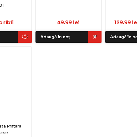
01
onibil
49.99 lei
129.99 le
Adaugă în coș
Adaugă în c
)
eta Militara
erer