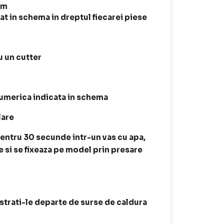
mm
t in schema in dreptul fiecarei piese
 un cutter
 numerica indicata in schema
lare
entru 30 secunde intr-un vas cu apa,
e si se fixeaza pe model prin presare
astrati-le departe de surse de caldura