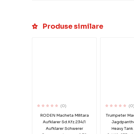
Produse similare
(0)
(0
RODEN Macheta Militara
Trumpeter Mac
Aufklarer Sd.Kfz.234/1
Jagdpanth
Aufklarer Schwerer
Heavy Tank