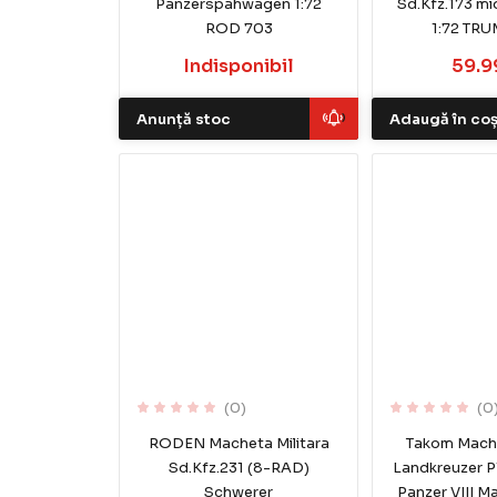
Panzerspahwagen 1:72
Sd.Kfz.173 mi
ROD 703
1:72 TRU
Indisponibil
59.99
Anunță stoc
Adaugă în co
(0)
(0
RODEN Macheta Militara
Takom Mache
Sd.Kfz.231 (8-RAD)
Landkreuzer P
Schwerer
Panzer VIII M