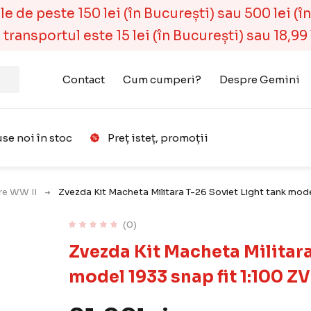
 de peste 150 lei (în București) sau 500 lei (în r
ransportul este 15 lei (în București) sau 18,99 l
Contact
Cum cumperi?
Despre Gemini
se noi în stoc
Preț isteț, promoții
Favorit
are WW II
Zvezda Kit Macheta Militara T-26 Soviet Light tank mod
(0)
Zvezda Kit Macheta Militara
model 1933 snap fit 1:100 Z