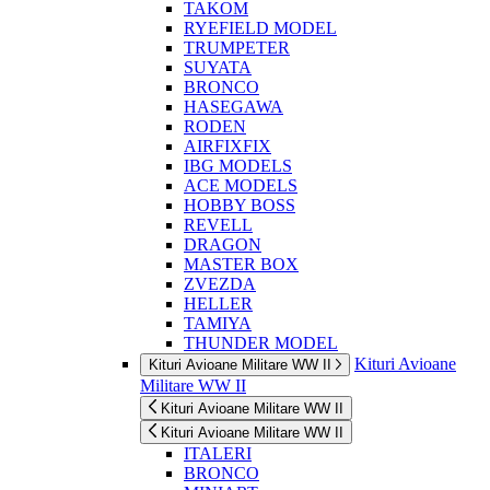
TAKOM
RYEFIELD MODEL
TRUMPETER
SUYATA
BRONCO
HASEGAWA
RODEN
AIRFIXFIX
IBG MODELS
ACE MODELS
HOBBY BOSS
REVELL
DRAGON
MASTER BOX
ZVEZDA
HELLER
TAMIYA
THUNDER MODEL
Kituri Avioane
Kituri Avioane Militare WW II
Militare WW II
Kituri Avioane Militare WW II
Kituri Avioane Militare WW II
ITALERI
BRONCO