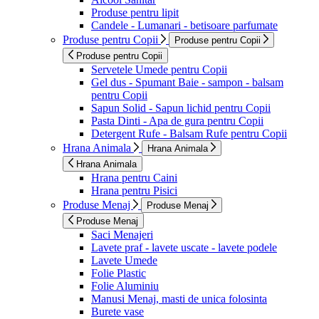
Produse pentru lipit
Candele - Lumanari - betisoare parfumate
Produse pentru Copii
Produse pentru Copii
Produse pentru Copii
Servetele Umede pentru Copii
Gel dus - Spumant Baie - sampon - balsam
pentru Copii
Sapun Solid - Sapun lichid pentru Copii
Pasta Dinti - Apa de gura pentru Copii
Detergent Rufe - Balsam Rufe pentru Copii
Hrana Animala
Hrana Animala
Hrana Animala
Hrana pentru Caini
Hrana pentru Pisici
Produse Menaj
Produse Menaj
Produse Menaj
Saci Menajeri
Lavete praf - lavete uscate - lavete podele
Lavete Umede
Folie Plastic
Folie Aluminiu
Manusi Menaj, masti de unica folosinta
Burete vase