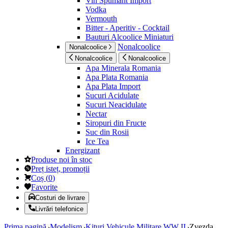
Vin Spumant Import
Vodka
Vermouth
Bitter - Aperitiv - Cocktail
Bauturi Alcoolice Miniaturi
Nonalcoolice
Nonalcoolice
Nonalcoolice
Nonalcoolice
Apa Minerala Romania
Apa Plata Romania
Apa Plata Import
Sucuri Acidulate
Sucuri Neacidulate
Nectar
Siropuri din Fructe
Suc din Rosii
Ice Tea
Energizant
Produse noi în stoc
Preț isteț, promoții
Coș
(
0
)
Favorite
Costuri de livrare
Livrări telefonice
Prima pagină
Modelism
Kituri Vehicule Militare WW II
Zvezda