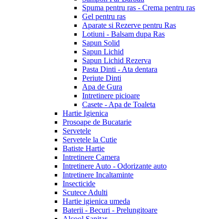
Spuma pentru ras - Crema pentru ras
Gel pentru ras
Aparate si Rezerve pentru Ras
Lotiuni - Balsam dupa Ras
Sapun Solid
Sapun Lichid
Sapun Lichid Rezerva
Pasta Dinti - Ata dentara
Periute Dinti
Apa de Gura
Intretinere picioare
Casete - Apa de Toaleta
Hartie Igienica
Prosoape de Bucatarie
Servetele
Servetele la Cutie
Batiste Hartie
Intretinere Camera
Intretinere Auto - Odorizante auto
Intretinere Incaltaminte
Insecticide
Scutece Adulti
Hartie igienica umeda
Baterii - Becuri - Prelungitoare
Alcool Sanitar