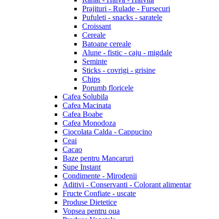
Prajituri - Rulade - Fursecuri
Pufuleti - snacks - saratele
Croissant
Cereale
Batoane cereale
Alune - fistic - caju - migdale
Seminte
Sticks - covrigi - grisine
Chips
Porumb floricele
Cafea Solubila
Cafea Macinata
Cafea Boabe
Cafea Monodoza
Ciocolata Calda - Cappucino
Ceai
Cacao
Baze pentru Mancaruri
Supe Instant
Condimente - Mirodenii
Aditivi - Conservanti - Colorant alimentar
Fructe Confiate - uscate
Produse Dietetice
Vopsea pentru oua