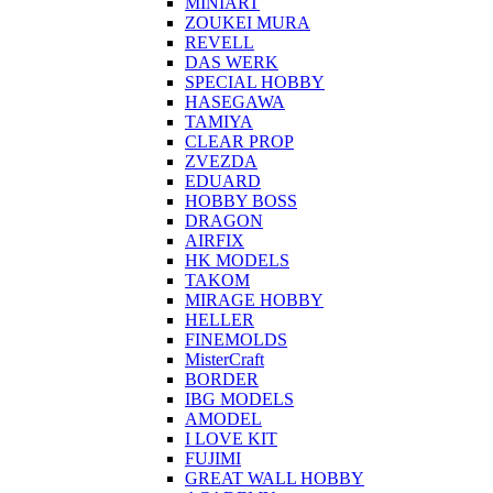
MINIART
ZOUKEI MURA
REVELL
DAS WERK
SPECIAL HOBBY
HASEGAWA
TAMIYA
CLEAR PROP
ZVEZDA
EDUARD
HOBBY BOSS
DRAGON
AIRFIX
HK MODELS
TAKOM
MIRAGE HOBBY
HELLER
FINEMOLDS
MisterCraft
BORDER
IBG MODELS
AMODEL
I LOVE KIT
FUJIMI
GREAT WALL HOBBY