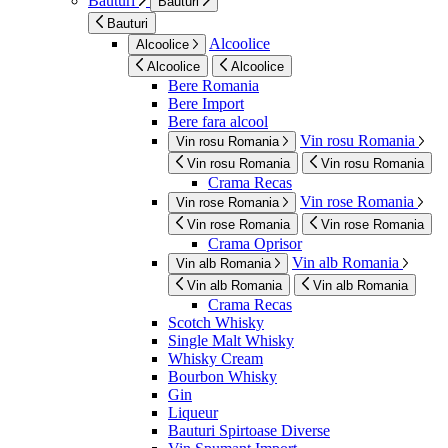
Bauturi
Bauturi
Bauturi
Alcoolice
Alcoolice
Alcoolice
Alcoolice
Bere Romania
Bere Import
Bere fara alcool
Vin rosu Romania
Vin rosu Romania
Vin rosu Romania
Vin rosu Romania
Crama Recas
Vin rose Romania
Vin rose Romania
Vin rose Romania
Vin rose Romania
Crama Oprisor
Vin alb Romania
Vin alb Romania
Vin alb Romania
Vin alb Romania
Crama Recas
Scotch Whisky
Single Malt Whisky
Whisky Cream
Bourbon Whisky
Gin
Liqueur
Bauturi Spirtoase Diverse