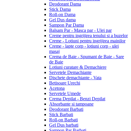
Deodorant Dama
Stick Dama
Roll-on Dama
Gel Dus dama
Sampon Par Dama
Balsam Par - Masca par - Ulei par
Creme pentru ingrijirea tenului si a buzelor
Creme - Lotiuni pentru ingrijirea mainilor
Creme - lapte corp - lotiuni corp - ulei
masaj
Crema de Baie - Spumant de Baie - Sare
de Baie
Lotiuni curatare & Demachiere
Servetele Demachiante
Dischete demachiante - Vata
Betisoare Urechi
Acetona
Servetele Umede
Crema Depilat - Benzi Depilat
Absorbante si tampoane
Deodorant Barbati
Stick Barbati
Roll-on Barbati
Gel Dus barbati
Sampon Par Barbati