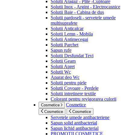
Solutii Aragaz - Plite -Cuptoare
Solutii Inox - Argint - Electrocasnice
Solutii Baie - Cabina de dus
Solutii pardoseli - servetele umede
multisuprafete
Solutii Anticalcar
Solutii Lemn - Mobila
Solutii Antimecegai
Solutii Parchet
Sapun rufe
Solutii Desfundat Tevi
Solutii Geam
Solutii Apret
Solutii Wc
Aparat deo Wc
Solutii pentru piele
Solutii Covoare - Perdele
Solutii intretinere textile
Colorant pentru revigorarea culorii
Cosmetice
Cosmetice
Cosmetice
Cosmetice
Servetele umede antibacteriene
Sapun solid antibacterial
Sapun lichid antibacterial
PROMOTII COSMETICE