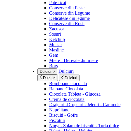
Pate ficat
Conserve din Peste
Conserve din Legume
Delicatese din legume
Conserve din Rosii
Zacusca
Sosuri
Ketchup
Mustar
Masline
Gem
Miere - Derivate din miere
Bors
Dulciuri
Dulciuri
Dulciuri
Dulciuri
Bomboane ciocolata
Batoane Ciocolata
Ciocolata Tableta - Glucoza
Crema de ciocolata
Drajeuri -Dropsuri - Jeleuri - Caramele
Napolitane
Biscuiti - Gofre
Piscoturi
Nuga - Salam de biscuiti - Turta dulce
Rahat - Halva - Halvita