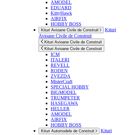
AMODEL
EDUARD
KittyHawk
AIRFIX
HOBBY BOSS
Kituri
Kituri Avioane Civile de Construit
Avioane Civile de Construit
Kituri Avioane Civile de Construit
Kituri Avioane Civile de Construit
ICM
ITALERI
REVELL
RODEN
ZVEZDA
MisterCraft
SPECIAL HOBBY
BIGMODEL
TRUMPETER
HASEGAWA
HELLER
AMODEL
AIRFIX
HOBBY BOSS
Kituri
Kituri Automodele de Construit