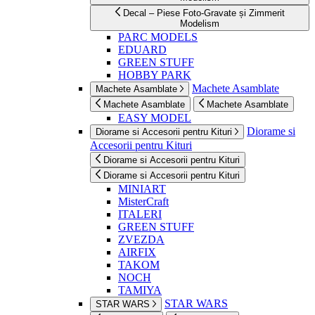
Decal – Piese Foto-Gravate și Zimmerit
Modelism
PARC MODELS
EDUARD
GREEN STUFF
HOBBY PARK
Machete Asamblate
Machete Asamblate
Machete Asamblate
Machete Asamblate
EASY MODEL
Diorame si
Diorame si Accesorii pentru Kituri
Accesorii pentru Kituri
Diorame si Accesorii pentru Kituri
Diorame si Accesorii pentru Kituri
MINIART
MisterCraft
ITALERI
GREEN STUFF
ZVEZDA
AIRFIX
TAKOM
NOCH
TAMIYA
STAR WARS
STAR WARS