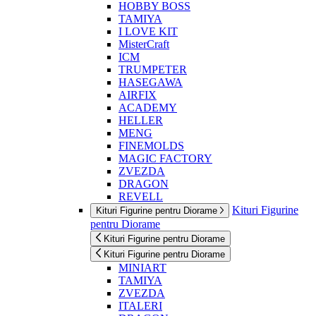
HOBBY BOSS
TAMIYA
I LOVE KIT
MisterCraft
ICM
TRUMPETER
HASEGAWA
AIRFIX
ACADEMY
HELLER
MENG
FINEMOLDS
MAGIC FACTORY
ZVEZDA
DRAGON
REVELL
Kituri Figurine
Kituri Figurine pentru Diorame
pentru Diorame
Kituri Figurine pentru Diorame
Kituri Figurine pentru Diorame
MINIART
TAMIYA
ZVEZDA
ITALERI