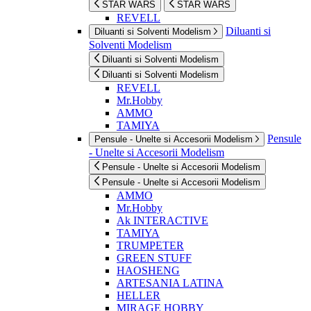
STAR WARS
STAR WARS
REVELL
Diluanti si
Diluanti si Solventi Modelism
Solventi Modelism
Diluanti si Solventi Modelism
Diluanti si Solventi Modelism
REVELL
Mr.Hobby
AMMO
TAMIYA
Pensule
Pensule - Unelte si Accesorii Modelism
- Unelte si Accesorii Modelism
Pensule - Unelte si Accesorii Modelism
Pensule - Unelte si Accesorii Modelism
AMMO
Mr.Hobby
Ak INTERACTIVE
TAMIYA
TRUMPETER
GREEN STUFF
HAOSHENG
ARTESANIA LATINA
HELLER
MIRAGE HOBBY