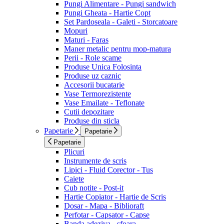
Pungi Alimentare - Pungi sandwich
Pungi Gheata - Hartie Copt
Set Pardoseala - Galeti - Storcatoare
Mopuri
Maturi - Faras
Maner metalic pentru mop-matura
Perii - Role scame
Produse Unica Folosinta
Produse uz caznic
Accesorii bucatarie
Vase Termorezistente
Vase Emailate - Teflonate
Cutii depozitare
Produse din sticla
Papetarie
Papetarie
Papetarie
Plicuri
Instrumente de scris
Lipici - Fluid Corector - Tus
Caiete
Cub notite - Post-it
Hartie Copiator - Hartie de Scris
Dosar - Mapa - Biblioraft
Perfotar - Capsator - Capse
Banda adeziva - sfoara