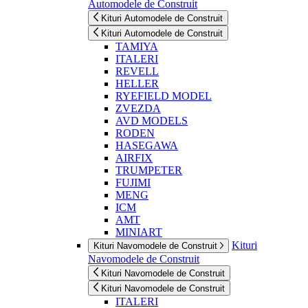
Automodele de Construit
Kituri Automodele de Construit
Kituri Automodele de Construit
TAMIYA
ITALERI
REVELL
HELLER
RYEFIELD MODEL
ZVEZDA
AVD MODELS
RODEN
HASEGAWA
AIRFIX
TRUMPETER
FUJIMI
MENG
ICM
AMT
MINIART
Kituri
Kituri Navomodele de Construit
Navomodele de Construit
Kituri Navomodele de Construit
Kituri Navomodele de Construit
ITALERI