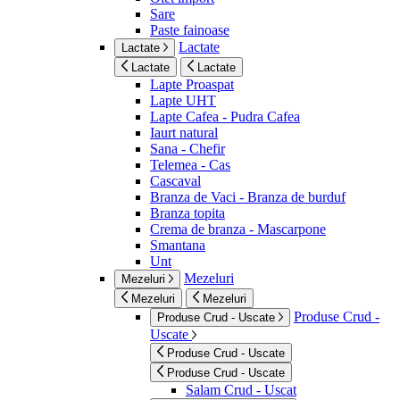
Sare
Paste fainoase
Lactate
Lactate
Lactate
Lactate
Lapte Proaspat
Lapte UHT
Lapte Cafea - Pudra Cafea
Iaurt natural
Sana - Chefir
Telemea - Cas
Cascaval
Branza de Vaci - Branza de burduf
Branza topita
Crema de branza - Mascarpone
Smantana
Unt
Mezeluri
Mezeluri
Mezeluri
Mezeluri
Produse Crud -
Produse Crud - Uscate
Uscate
Produse Crud - Uscate
Produse Crud - Uscate
Salam Crud - Uscat