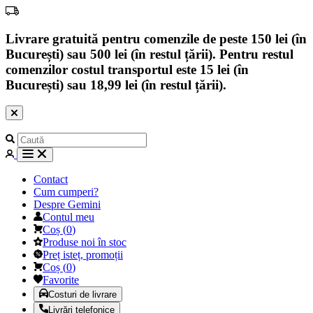
Livrare gratuită pentru comenzile de peste 150 lei (în
București) sau 500 lei (în restul țării). Pentru restul
comenzilor costul transportul este 15 lei (în
București) sau 18,99 lei (în restul țării).
Contact
Cum cumperi?
Despre Gemini
Contul meu
Coș
(
0
)
Produse noi în stoc
Preț isteț, promoții
Coș
(
0
)
Favorite
Costuri de livrare
Livrări telefonice