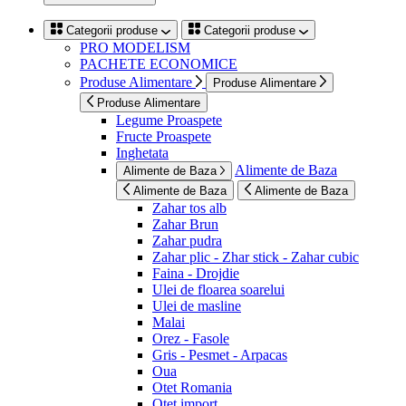
Categorii produse
Categorii produse
PRO MODELISM
PACHETE ECONOMICE
Produse Alimentare
Produse Alimentare
Produse Alimentare
Legume Proaspete
Fructe Proaspete
Inghetata
Alimente de Baza
Alimente de Baza
Alimente de Baza
Alimente de Baza
Zahar tos alb
Zahar Brun
Zahar pudra
Zahar plic - Zhar stick - Zahar cubic
Faina - Drojdie
Ulei de floarea soarelui
Ulei de masline
Malai
Orez - Fasole
Gris - Pesmet - Arpacas
Oua
Otet Romania
Otet import