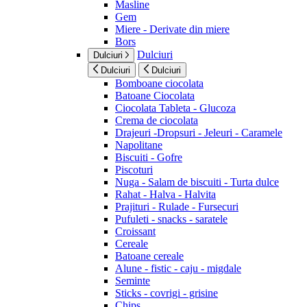
Masline
Gem
Miere - Derivate din miere
Bors
Dulciuri
Dulciuri
Dulciuri
Dulciuri
Bomboane ciocolata
Batoane Ciocolata
Ciocolata Tableta - Glucoza
Crema de ciocolata
Drajeuri -Dropsuri - Jeleuri - Caramele
Napolitane
Biscuiti - Gofre
Piscoturi
Nuga - Salam de biscuiti - Turta dulce
Rahat - Halva - Halvita
Prajituri - Rulade - Fursecuri
Pufuleti - snacks - saratele
Croissant
Cereale
Batoane cereale
Alune - fistic - caju - migdale
Seminte
Sticks - covrigi - grisine
Chips