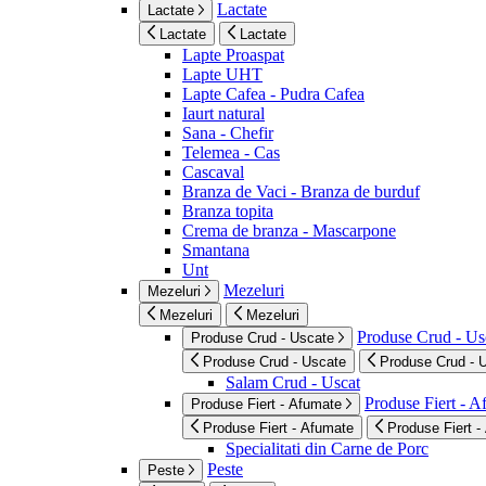
Lactate
Lactate
Lactate
Lactate
Lapte Proaspat
Lapte UHT
Lapte Cafea - Pudra Cafea
Iaurt natural
Sana - Chefir
Telemea - Cas
Cascaval
Branza de Vaci - Branza de burduf
Branza topita
Crema de branza - Mascarpone
Smantana
Unt
Mezeluri
Mezeluri
Mezeluri
Mezeluri
Produse Crud - Us
Produse Crud - Uscate
Produse Crud - Uscate
Produse Crud - 
Salam Crud - Uscat
Produse Fiert - 
Produse Fiert - Afumate
Produse Fiert - Afumate
Produse Fiert -
Specialitati din Carne de Porc
Peste
Peste