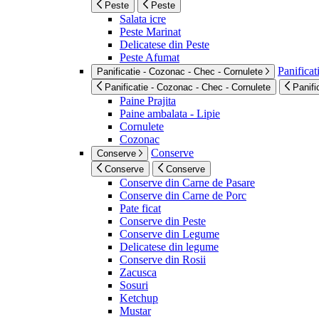
Peste
Peste
Salata icre
Peste Marinat
Delicatese din Peste
Peste Afumat
Panificat
Panificatie - Cozonac - Chec - Cornulete
Panificatie - Cozonac - Chec - Cornulete
Panifi
Paine Prajita
Paine ambalata - Lipie
Cornulete
Cozonac
Conserve
Conserve
Conserve
Conserve
Conserve din Carne de Pasare
Conserve din Carne de Porc
Pate ficat
Conserve din Peste
Conserve din Legume
Delicatese din legume
Conserve din Rosii
Zacusca
Sosuri
Ketchup
Mustar