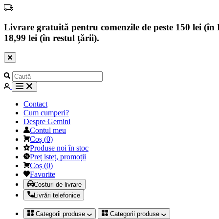
Livrare gratuită pentru comenzile de peste 150 lei (în B
18,99 lei (în restul țării).
Contact
Cum cumperi?
Despre Gemini
Contul meu
Coș
(
0
)
Produse noi în stoc
Preț isteț, promoții
Coș
(
0
)
Favorite
Costuri de livrare
Livrări telefonice
Categorii produse
Categorii produse