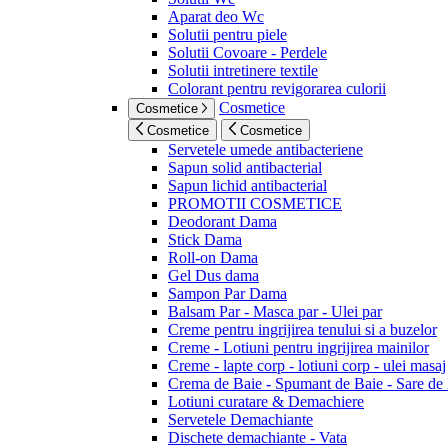
Aparat deo Wc
Solutii pentru piele
Solutii Covoare - Perdele
Solutii intretinere textile
Colorant pentru revigorarea culorii
Cosmetice
Cosmetice
Cosmetice
Cosmetice
Servetele umede antibacteriene
Sapun solid antibacterial
Sapun lichid antibacterial
PROMOTII COSMETICE
Deodorant Dama
Stick Dama
Roll-on Dama
Gel Dus dama
Sampon Par Dama
Balsam Par - Masca par - Ulei par
Creme pentru ingrijirea tenului si a buzelor
Creme - Lotiuni pentru ingrijirea mainilor
Creme - lapte corp - lotiuni corp - ulei masaj
Crema de Baie - Spumant de Baie - Sare de
Lotiuni curatare & Demachiere
Servetele Demachiante
Dischete demachiante - Vata