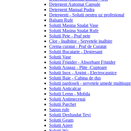
Detergent Automat Capsule
Detergent Manual Pudra
Detergenti - Solutii pentru uz profesional
Balsam Rufe
Solutii Masina Spalat Vase
Solutii Masina Spalat Rufe
Solutii Pete - Praf pete
Clor - Inalbitor - Servetele inalbire
Crema curatat - Praf de Curatat
Solutii Bucatarie - Degresant
Solutii Vase
Solutii Frigider - Absorbant Frigider
Solutii Aragaz - Plite -Cuptoare
Solutii Inox - Argint - Electrocasnice
Solutii Baie - Cabina de dus
Solutii pardoseli - servetele umede multisupr
Solutii Anticalcar
Solutii Lemn - Mobila
Solutii Antimecegai
Solutii Parchet
Sapun rufe
Solutii Desfundat Tevi
Solutii Geam
Solutii Apret
Solutii Wc