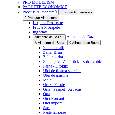
PRO MODELISM
PACHETE ECONOMICE
Produse Alimentare
Produse Alimentare
Produse Alimentare
Legume Proaspete
Fructe Proaspete
Inghetata
Alimente de Baza
Alimente de Baza
Alimente de Baza
Alimente de Baza
Zahar tos alb
Zahar Brun
Zahar pudra
Zahar plic - Zhar stick - Zahar cubic
Faina - Drojdie
Ulei de floarea soarelui
Ulei de masline
Malai
Orez - Fasole
Gris - Pesmet - Arpacas
Oua
Otet Romania
Otet import
Sare
Paste fainoase