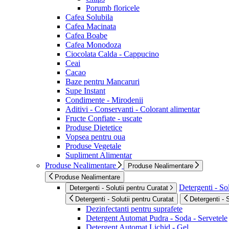
Porumb floricele
Cafea Solubila
Cafea Macinata
Cafea Boabe
Cafea Monodoza
Ciocolata Calda - Cappucino
Ceai
Cacao
Baze pentru Mancaruri
Supe Instant
Condimente - Mirodenii
Aditivi - Conservanti - Colorant alimentar
Fructe Confiate - uscate
Produse Dietetice
Vopsea pentru oua
Produse Vegetale
Supliment Alimentar
Produse Nealimentare
Produse Nealimentare
Produse Nealimentare
Detergenti - Sol
Detergenti - Solutii pentru Curatat
Detergenti - Solutii pentru Curatat
Detergenti - 
Dezinfectanti pentru suprafete
Detergent Automat Pudra - Soda - Servetele
Detergent Automat Lichid - Gel