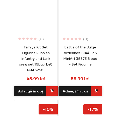
(0)
(0)
Tamiya Kit Set
Battle of the Bulge
Figurine Russian
Ardennes 1944 1:35
Infantry and tank
MiniArt 35373 5 buc
crew set 15buc 1:48
– Set Figurine
TAM 32521
45.99 lei
53.99 lei
Adaugă în coș
Adaugă în coș
-10%
-17%