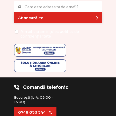
Abonează-te
Am citit și am înțeles
politica de
confidențialitate
Comandă telefonic
București (L-V: 08:00 -
18:00)
0749 033 344