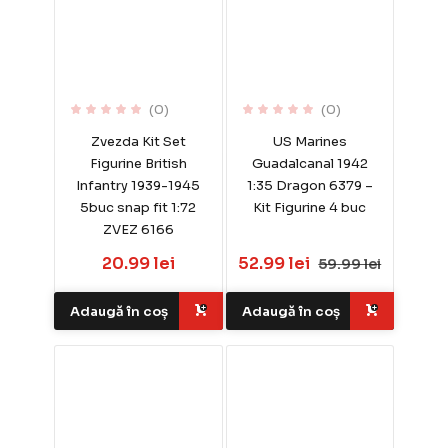
(0)
(0)
Zvezda Kit Set
US Marines
Figurine British
Guadalcanal 1942
Infantry 1939-1945
1:35 Dragon 6379 –
5buc snap fit 1:72
Kit Figurine 4 buc
ZVEZ 6166
20.99 lei
52.99 lei
59.99 lei
Adaugă în coș
Adaugă în coș