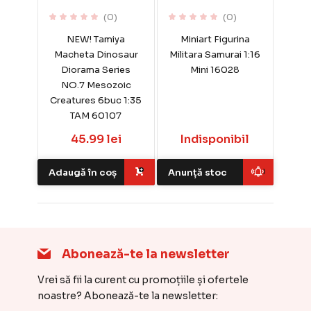
(0)
(0)
NEW! Tamiya
Miniart Figurina
Macheta Dinosaur
Militara Samurai 1:16
Diorama Series
Mini 16028
NO.7 Mesozoic
Creatures 6buc 1:35
TAM 60107
45.99 lei
Indisponibil
Adaugă în coș
Anunță stoc
Abonează-te la newsletter
Vrei să fii la curent cu promoțiile și ofertele
noastre? Abonează-te la newsletter: