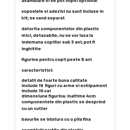
asamblare si se pot vopsi optional
vopselele si adezivi nu sunt incluse in
kit; se vand separat
datorita componentelor din plastic
mici, detasabile, nu se vor lasa la
indemana copiilor sub 3 ani; pot fi
inghitite
figurine pentru copii peste 8 ani
caracteristici:
detalii de foarte buna calitate
include 19 figuri cu arme si echipament
include 19 cai
dimensiune figurina: inaltime 4cm
componentele din plastic se desprind
cu un cutter
bavurile se inlatura cu o pila fina