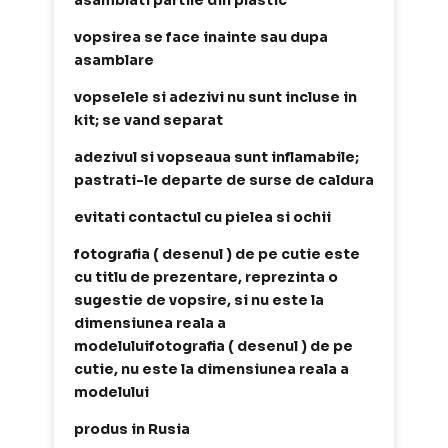
asamblati partile din plastic
vopsirea se face inainte sau dupa
asamblare
vopselele si adezivi nu sunt incluse in
kit; se vand separat
adezivul si vopseaua sunt inflamabile;
pastrati-le departe de surse de caldura
evitati contactul cu pielea si ochii
fotografia ( desenul ) de pe cutie este
cu titlu de prezentare, reprezinta o
sugestie de vopsire, si nu este la
dimensiunea reala a
modeluluifotografia ( desenul ) de pe
cutie, nu este la dimensiunea reala a
modelului
produs in Rusia