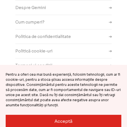
Despre Gemini
Cum cumperi?
Politica de confidentialitate
Politică cookie-uri
Termeni și condiții
Pentru a oferi cea mai bună experiență, folosim tehnologii, cum ar fi
cookie-uri, pentru a stoca și/sau accesa informațiile despre
Contact
dispozitive. Consimțământul pentru aceste tehnologii ne permite
să procesăm date, cum ar fi comportamentul de navigare sau ID-uri
ANPC
unice pe acest site. Dacă nu îți dai consimțământul sau îți retragi
consimțământul dat poate avea afecte negative asupra unor
anumite funcționalități și funcții.
Setări cookie-uri
Acceptă