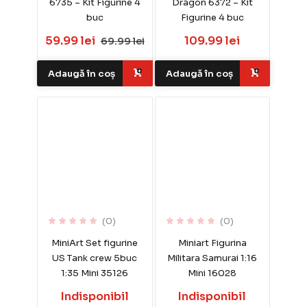
6735 – Kit Figurine 4
Dragon 6372 – Kit
buc
Figurine 4 buc
59.99 lei
109.99 lei
69.99 lei
Adaugă în coș
Adaugă în coș
(0)
(0)
MiniArt Set figurine
Miniart Figurina
US Tank crew 5buc
Militara Samurai 1:16
1:35 Mini 35126
Mini 16028
Indisponibil
Indisponibil