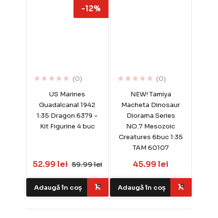
-12%
(0)
(0)
US Marines
NEW! Tamiya
Guadalcanal 1942
Macheta Dinosaur
1:35 Dragon 6379 –
Diorama Series
Kit Figurine 4 buc
NO.7 Mesozoic
Creatures 6buc 1:35
TAM 60107
52.99 lei
45.99 lei
59.99 lei
Adaugă în coș
Adaugă în coș