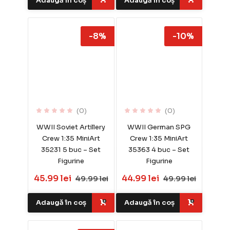
Adaugă în coș
Adaugă în coș
-8%
-10%
(0)
(0)
WWII Soviet Artillery
WWII German SPG
Crew 1:35 MiniArt
Crew 1:35 MiniArt
35231 5 buc – Set
35363 4 buc – Set
Figurine
Figurine
45.99 lei
44.99 lei
49.99 lei
49.99 lei
Adaugă în coș
Adaugă în coș