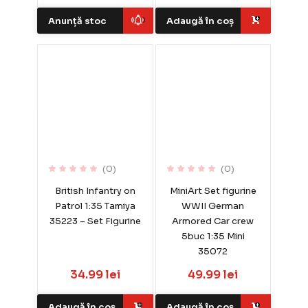
Anunță stoc
Adaugă în coș
(0)
(0)
British Infantry on
MiniArt Set figurine
Patrol 1:35 Tamiya
WWII German
35223 – Set Figurine
Armored Car crew
5buc 1:35 Mini
35072
34.99 lei
49.99 lei
Adaugă în coș
Adaugă în coș