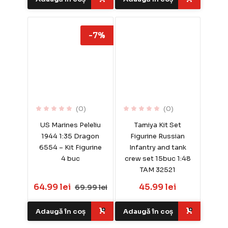
-7%
(0)
(0)
US Marines Peleliu
Tamiya Kit Set
1944 1:35 Dragon
Figurine Russian
6554 – Kit Figurine
Infantry and tank
4 buc
crew set 15buc 1:48
TAM 32521
64.99 lei
45.99 lei
69.99 lei
Adaugă în coș
Adaugă în coș