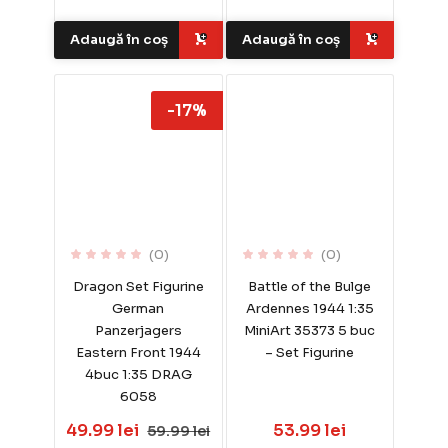
Adaugă în coș
Adaugă în coș
-17%
(0)
(0)
Dragon Set Figurine
Battle of the Bulge
German
Ardennes 1944 1:35
Panzerjagers
MiniArt 35373 5 buc
Eastern Front 1944
– Set Figurine
4buc 1:35 DRAG
6058
49.99 lei
53.99 lei
59.99 lei