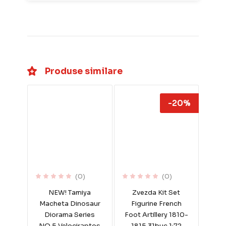
Produse similare
-20%
(0)
(0)
NEW! Tamiya
Zvezda Kit Set
Macheta Dinosaur
Figurine French
Diorama Series
Foot Artillery 1810-
NO.5 Velociraptos
1815 31buc 1:72