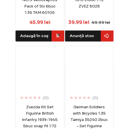
Pack of Six 6buc
ZVEZ 8028
1:35 TAM 60105
45.99 lei
39.99 lei
49.99 lei
Adaugă în coș
Anunță stoc
(0)
(0)
Zvezda Kit Set
German Soldiers
Figurine British
with Bicycles 1:35
Infantry 1939-1945
Tamiya 35240 2buc
5buc snap fit 1:72
– Set Figurine