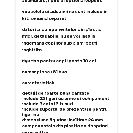
asamblare, lipire si optional vopsire
vopselele si adezivii nu sunt incluse in
kit; se vand separat
datorita componentelor din plastic
mici, detasabile, nu se vor lasa la
indemana copiilor sub 3 ani; pot fi
inghitite
figurine pentru copii peste 10 ani
numar piese : 81 buc
caracteristici:
detalii de foarte buna calitate
include 22 figuri cu arme si echipament
include 7 cai si 3 tunuri
include suportul de prezentare pentru
figurina
dimensiune figurina: inaltime 24 mm
componentele din plastic se desprind
cu un cutter