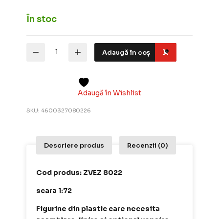
În stoc
Cantitate
Adaugă în coș
Zvezda
Kit
Set
Figurine
Russian
Adaugă în Wishlist
Foot
Artillery
SKU:
4600327080226
1812-
1814
29buc
1:72
Descriere produs
Recenzii (0)
ZVEZ
8022
Cod produs: ZVEZ 8022
scara 1:72
Figurine din plastic care necesita