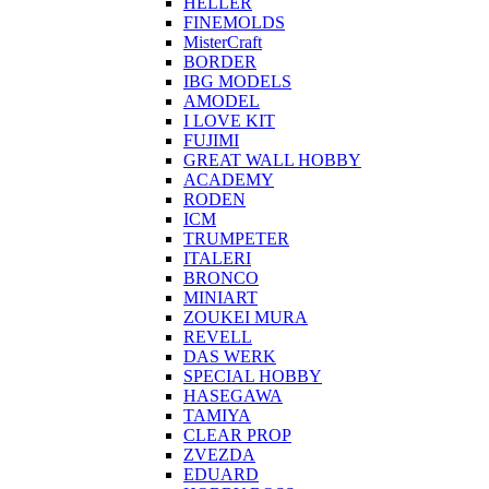
HELLER
FINEMOLDS
MisterCraft
BORDER
IBG MODELS
AMODEL
I LOVE KIT
FUJIMI
GREAT WALL HOBBY
ACADEMY
RODEN
ICM
TRUMPETER
ITALERI
BRONCO
MINIART
ZOUKEI MURA
REVELL
DAS WERK
SPECIAL HOBBY
HASEGAWA
TAMIYA
CLEAR PROP
ZVEZDA
EDUARD