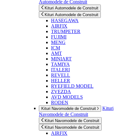
Automodele de Construit
Kituri Automodele de Construit
Kituri Automodele de Construit
HASEGAWA
AIRFIX
TRUMPETER
FUJIMI
MENG
ICM
AMT
MINIART
TAMIYA
ITALERI
REVELL
HELLER
RYEFIELD MODEL
ZVEZDA
AVD MODELS
RODEN
Kituri
Kituri Navomodele de Construit
Navomodele de Construit
Kituri Navomodele de Construit
Kituri Navomodele de Construit
AIRFIX