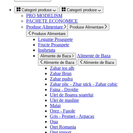
Categorii produse
Categorii produse
PRO MODELISM
PACHETE ECONOMICE
Produse Alimentare
Produse Alimentare
Produse Alimentare
Legume Proaspete
Fructe Proaspete
Inghetata
Alimente de Baza
Alimente de Baza
Alimente de Baza
Alimente de Baza
Zahar tos alb
Zahar Brun
Zahar pudra
Zahar plic - Zhar stick - Zahar cubic
Faina - Drojdie
Ulei de floarea soarelui
Ulei de masline
Malai
Orez - Fasole
Gris - Pesmet - Arpacas
Oua
Otet Romania
Otet import