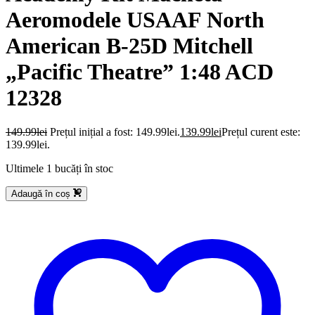
Aeromodele USAAF North
American B-25D Mitchell
„Pacific Theatre” 1:48 ACD
12328
149.99
lei
Prețul inițial a fost: 149.99lei.
139.99
lei
Prețul curent este:
139.99lei.
Ultimele 1 bucăți în stoc
Adaugă în coș