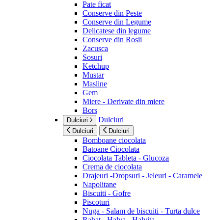
Pate ficat
Conserve din Peste
Conserve din Legume
Delicatese din legume
Conserve din Rosii
Zacusca
Sosuri
Ketchup
Mustar
Masline
Gem
Miere - Derivate din miere
Bors
Dulciuri
Dulciuri
Dulciuri
Dulciuri
Bomboane ciocolata
Batoane Ciocolata
Ciocolata Tableta - Glucoza
Crema de ciocolata
Drajeuri -Dropsuri - Jeleuri - Caramele
Napolitane
Biscuiti - Gofre
Piscoturi
Nuga - Salam de biscuiti - Turta dulce
Rahat - Halva - Halvita