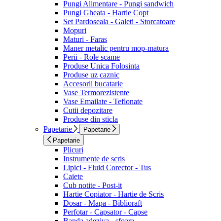
Pungi Alimentare - Pungi sandwich
Pungi Gheata - Hartie Copt
Set Pardoseala - Galeti - Storcatoare
Mopuri
Maturi - Faras
Maner metalic pentru mop-matura
Perii - Role scame
Produse Unica Folosinta
Produse uz caznic
Accesorii bucatarie
Vase Termorezistente
Vase Emailate - Teflonate
Cutii depozitare
Produse din sticla
Papetarie
Papetarie
Papetarie
Plicuri
Instrumente de scris
Lipici - Fluid Corector - Tus
Caiete
Cub notite - Post-it
Hartie Copiator - Hartie de Scris
Dosar - Mapa - Biblioraft
Perfotar - Capsator - Capse
Banda adeziva - sfoara