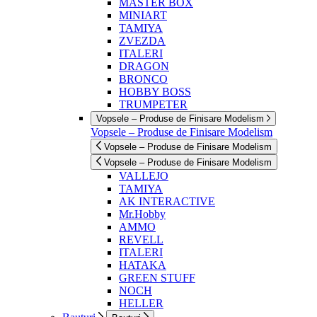
MASTER BOX
MINIART
TAMIYA
ZVEZDA
ITALERI
DRAGON
BRONCO
HOBBY BOSS
TRUMPETER
Vopsele – Produse de Finisare Modelism
Vopsele – Produse de Finisare Modelism
Vopsele – Produse de Finisare Modelism
Vopsele – Produse de Finisare Modelism
VALLEJO
TAMIYA
AK INTERACTIVE
Mr.Hobby
AMMO
REVELL
ITALERI
HATAKA
GREEN STUFF
NOCH
HELLER