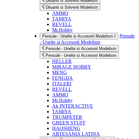
Diluanti si Solventi Modelism
Diluanti si Solventi Modelism
AMMO
TAMIYA
REVELL
Mr.Hobby
Pensule
Pensule - Unelte si Accesorii Modelism
- Unelte si Accesorii Modelism
Pensule - Unelte si Accesorii Modelism
Pensule - Unelte si Accesorii Modelism
HELLER
MIRAGE HOBBY
MENG
FENGDA
ITALERI
REVELL
AMMO
Mr.Hobby
Ak INTERACTIVE
TAMIYA
TRUMPETER
GREEN STUFF
HAOSHENG
ARTESANIA LATINA