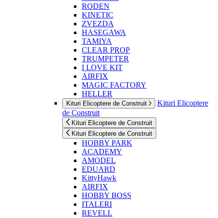
RODEN
KINETIC
ZVEZDA
HASEGAWA
TAMIYA
CLEAR PROP
TRUMPETER
I LOVE KIT
AIRFIX
MAGIC FACTORY
HELLER
Kituri Elicoptere
Kituri Elicoptere de Construit
de Construit
Kituri Elicoptere de Construit
Kituri Elicoptere de Construit
HOBBY PARK
ACADEMY
AMODEL
EDUARD
KittyHawk
AIRFIX
HOBBY BOSS
ITALERI
REVELL