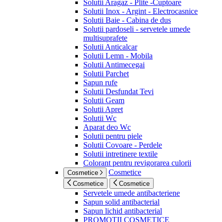
Solutii Aragaz - Plite -Cuptoare
Solutii Inox - Argint - Electrocasnice
Solutii Baie - Cabina de dus
Solutii pardoseli - servetele umede
multisuprafete
Solutii Anticalcar
Solutii Lemn - Mobila
Solutii Antimecegai
Solutii Parchet
Sapun rufe
Solutii Desfundat Tevi
Solutii Geam
Solutii Apret
Solutii Wc
Aparat deo Wc
Solutii pentru piele
Solutii Covoare - Perdele
Solutii intretinere textile
Colorant pentru revigorarea culorii
Cosmetice
Cosmetice
Cosmetice
Cosmetice
Servetele umede antibacteriene
Sapun solid antibacterial
Sapun lichid antibacterial
PROMOTII COSMETICE