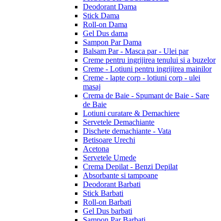
Deodorant Dama
Stick Dama
Roll-on Dama
Gel Dus dama
Sampon Par Dama
Balsam Par - Masca par - Ulei par
Creme pentru ingrijirea tenului si a buzelor
Creme - Lotiuni pentru ingrijirea mainilor
Creme - lapte corp - lotiuni corp - ulei
masaj
Crema de Baie - Spumant de Baie - Sare
de Baie
Lotiuni curatare & Demachiere
Servetele Demachiante
Dischete demachiante - Vata
Betisoare Urechi
Acetona
Servetele Umede
Crema Depilat - Benzi Depilat
Absorbante si tampoane
Deodorant Barbati
Stick Barbati
Roll-on Barbati
Gel Dus barbati
Sampon Par Barbati