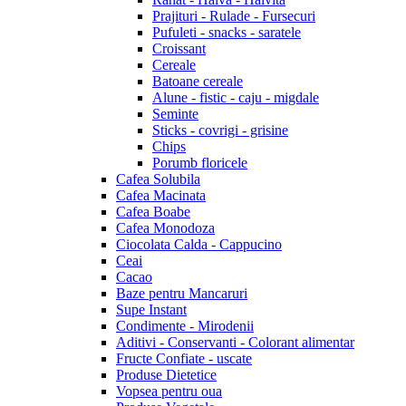
Prajituri - Rulade - Fursecuri
Pufuleti - snacks - saratele
Croissant
Cereale
Batoane cereale
Alune - fistic - caju - migdale
Seminte
Sticks - covrigi - grisine
Chips
Porumb floricele
Cafea Solubila
Cafea Macinata
Cafea Boabe
Cafea Monodoza
Ciocolata Calda - Cappucino
Ceai
Cacao
Baze pentru Mancaruri
Supe Instant
Condimente - Mirodenii
Aditivi - Conservanti - Colorant alimentar
Fructe Confiate - uscate
Produse Dietetice
Vopsea pentru oua