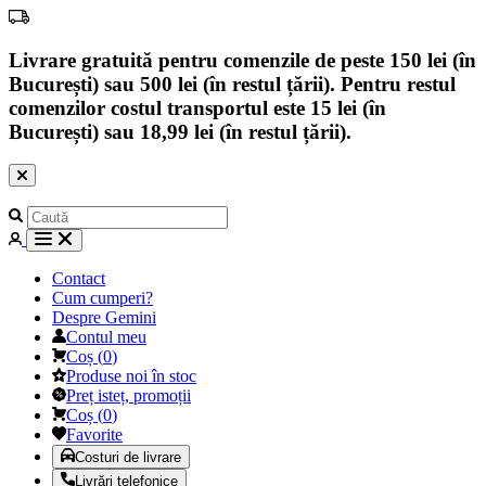
Livrare gratuită pentru comenzile de peste 150 lei (în
București) sau 500 lei (în restul țării). Pentru restul
comenzilor costul transportul este 15 lei (în
București) sau 18,99 lei (în restul țării).
Contact
Cum cumperi?
Despre Gemini
Contul meu
Coș
(
0
)
Produse noi în stoc
Preț isteț, promoții
Coș
(
0
)
Favorite
Costuri de livrare
Livrări telefonice