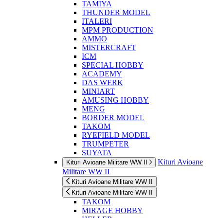
TAMIYA
THUNDER MODEL
ITALERI
MPM PRODUCTION
AMMO
MISTERCRAFT
ICM
SPECIAL HOBBY
ACADEMY
DAS WERK
MINIART
AMUSING HOBBY
MENG
BORDER MODEL
TAKOM
RYEFIELD MODEL
TRUMPETER
SUYATA
Kituri Avioane
Kituri Avioane Militare WW II
Militare WW II
Kituri Avioane Militare WW II
Kituri Avioane Militare WW II
TAKOM
MIRAGE HOBBY