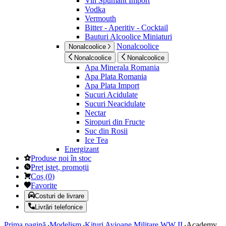
Vin Spumant Import
Vodka
Vermouth
Bitter - Aperitiv - Cocktail
Bauturi Alcoolice Miniaturi
Nonalcoolice
Nonalcoolice
Nonalcoolice
Nonalcoolice
Apa Minerala Romania
Apa Plata Romania
Apa Plata Import
Sucuri Acidulate
Sucuri Neacidulate
Nectar
Siropuri din Fructe
Suc din Rosii
Ice Tea
Energizant
Produse noi în stoc
Preț isteț, promoții
Coș
(
0
)
Favorite
Costuri de livrare
Livrări telefonice
Prima pagină
Modelism
Kituri Avioane Militare WW II
Academy