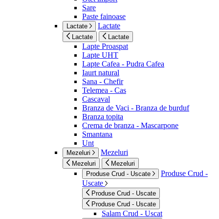
Sare
Paste fainoase
Lactate
Lactate
Lactate
Lactate
Lapte Proaspat
Lapte UHT
Lapte Cafea - Pudra Cafea
Iaurt natural
Sana - Chefir
Telemea - Cas
Cascaval
Branza de Vaci - Branza de burduf
Branza topita
Crema de branza - Mascarpone
Smantana
Unt
Mezeluri
Mezeluri
Mezeluri
Mezeluri
Produse Crud -
Produse Crud - Uscate
Uscate
Produse Crud - Uscate
Produse Crud - Uscate
Salam Crud - Uscat