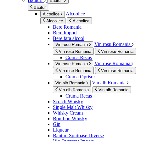
Bauturi
Bauturi
Bauturi
Alcoolice
Alcoolice
Alcoolice
Alcoolice
Bere Romania
Bere Import
Bere fara alcool
Vin rosu Romania
Vin rosu Romania
Vin rosu Romania
Vin rosu Romania
Crama Recas
Vin rose Romania
Vin rose Romania
Vin rose Romania
Vin rose Romania
Crama Oprisor
Vin alb Romania
Vin alb Romania
Vin alb Romania
Vin alb Romania
Crama Recas
Scotch Whisky
Single Malt Whisky
Whisky Cream
Bourbon Whisky
Gin
Liqueur
Bauturi Spirtoase Diverse