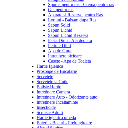
Spuma pentru ras - Crema pentru ras
Gel pentru ras
Aparate si Rezerve pentru Ras
Lotiuni - Balsam dupa Ras
Sapun Solid
Sapun Lichid
Sapun Lichid Rezerva
Pasta Dinti - Ata dentara
Periute Dinti
Apa de Gura
Intretinere picioare
Casete - Apa de Toaleta
Hartie Igienica
Prosoape de Bucatarie
Servetele
Servetele la Cutie
Batiste Hartie
Intretinere Camera
Intretinere Auto - Odorizante auto
Intretinere Incaltaminte
Insecticide
Scutece Adulti
Hartie igienica umeda
Baterii - Becuri - Prelungitoare
Alcool Sanitar