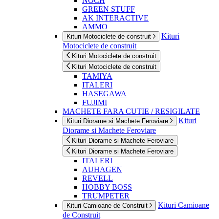
NOCH
GREEN STUFF
AK INTERACTIVE
AMMO
Kituri
Kituri Motociclete de construit
Motociclete de construit
Kituri Motociclete de construit
Kituri Motociclete de construit
TAMIYA
ITALERI
HASEGAWA
FUJIMI
MACHETE FARA CUTIE / RESIGILATE
Kituri
Kituri Diorame si Machete Feroviare
Diorame si Machete Feroviare
Kituri Diorame si Machete Feroviare
Kituri Diorame si Machete Feroviare
ITALERI
AUHAGEN
REVELL
HOBBY BOSS
TRUMPETER
Kituri Camioane
Kituri Camioane de Construit
de Construit