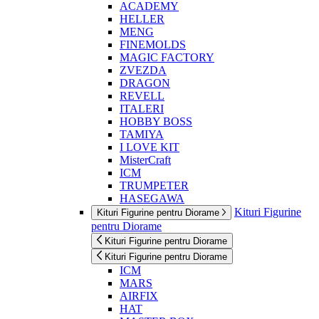
ACADEMY
HELLER
MENG
FINEMOLDS
MAGIC FACTORY
ZVEZDA
DRAGON
REVELL
ITALERI
HOBBY BOSS
TAMIYA
I LOVE KIT
MisterCraft
ICM
TRUMPETER
HASEGAWA
Kituri Figurine
Kituri Figurine pentru Diorame
pentru Diorame
Kituri Figurine pentru Diorame
Kituri Figurine pentru Diorame
ICM
MARS
AIRFIX
HAT