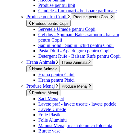
Produse pentru lipit
Candele - Lumanari - betisoare parfumate
Produse pentru Copii
Produse pentru Copii
Produse pentru Copii
Servetele Umede pentru Copii
Gel dus - Spumant Baie - sampon - balsam
pentru Copii
Sapun Solid - Sapun lichid pentru Copii
Pasta Dinti - Apa de gura pentru Copii
Detergent Rufe - Balsam Rufe pentru Copii
Hrana Animala
Hrana Animala
Hrana Animala
Hrana pentru Caini
Hrana pentru Pisici
Produse Menaj
Produse Menaj
Produse Menaj
Saci Menajeri
Lavete praf - lavete uscate - lavete podele
Lavete Umede
Folie Plastic
Folie Aluminiu
Manusi Menaj, masti de unica folosinta
Burete vase