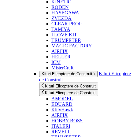
KINETIC
RODEN
HASEGAWA
ZVEZDA
CLEAR PROP
TAMIYA
I LOVE KIT
TRUMPETER
MAGIC FACTORY
AIRFIX
HELLER
ICM
MisterCraft
Kituri Elicoptere
Kituri Elicoptere de Construit
de Construit
Kituri Elicoptere de Construit
Kituri Elicoptere de Construit
AMODEL
EDUARD
KittyHawk
AIRFIX
HOBBY BOSS
ITALERI
REVELL