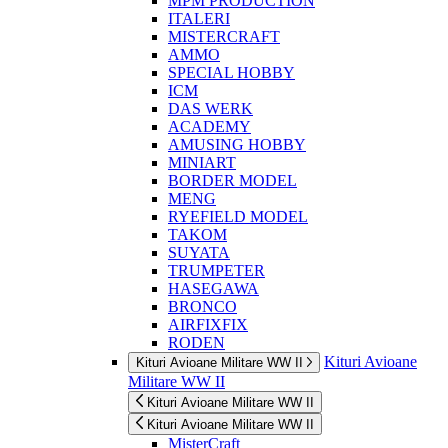
MPM PRODUCTION
ITALERI
MISTERCRAFT
AMMO
SPECIAL HOBBY
ICM
DAS WERK
ACADEMY
AMUSING HOBBY
MINIART
BORDER MODEL
MENG
RYEFIELD MODEL
TAKOM
SUYATA
TRUMPETER
HASEGAWA
BRONCO
AIRFIXFIX
RODEN
Kituri Avioane
Kituri Avioane Militare WW II
Militare WW II
Kituri Avioane Militare WW II
Kituri Avioane Militare WW II
MisterCraft