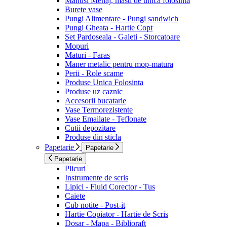
Manusi Menaj, masti de unica folosinta
Burete vase
Pungi Alimentare - Pungi sandwich
Pungi Gheata - Hartie Copt
Set Pardoseala - Galeti - Storcatoare
Mopuri
Maturi - Faras
Maner metalic pentru mop-matura
Perii - Role scame
Produse Unica Folosinta
Produse uz caznic
Accesorii bucatarie
Vase Termorezistente
Vase Emailate - Teflonate
Cutii depozitare
Produse din sticla
Papetarie
Papetarie
Papetarie
Plicuri
Instrumente de scris
Lipici - Fluid Corector - Tus
Caiete
Cub notite - Post-it
Hartie Copiator - Hartie de Scris
Dosar - Mapa - Biblioraft