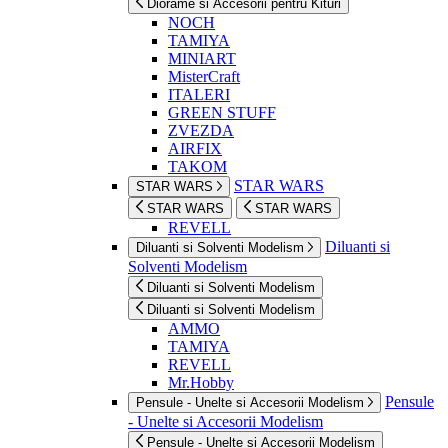
Diorame si Accesorii pentru Kituri
NOCH
TAMIYA
MINIART
MisterCraft
ITALERI
GREEN STUFF
ZVEZDA
AIRFIX
TAKOM
STAR WARS
STAR WARS
STAR WARS
STAR WARS
REVELL
Diluanti si
Diluanti si Solventi Modelism
Solventi Modelism
Diluanti si Solventi Modelism
Diluanti si Solventi Modelism
AMMO
TAMIYA
REVELL
Mr.Hobby
Pensule
Pensule - Unelte si Accesorii Modelism
- Unelte si Accesorii Modelism
Pensule - Unelte si Accesorii Modelism