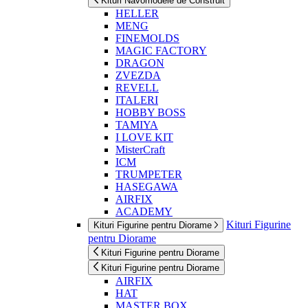
Kituri Navomodele de Construit
HELLER
MENG
FINEMOLDS
MAGIC FACTORY
DRAGON
ZVEZDA
REVELL
ITALERI
HOBBY BOSS
TAMIYA
I LOVE KIT
MisterCraft
ICM
TRUMPETER
HASEGAWA
AIRFIX
ACADEMY
Kituri Figurine
Kituri Figurine pentru Diorame
pentru Diorame
Kituri Figurine pentru Diorame
Kituri Figurine pentru Diorame
AIRFIX
HAT
MASTER BOX