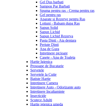
Gel Dus barbati
Sampon Par Barbati
Spuma pentru ras - Crema pentru ras
Gel pentru ras
Aparate si Rezerve pentru Ras
Lotiuni - Balsam dupa Ras
Sapun Solid
Sapun Lichid
Sapun Lichid Rezerva
Pasta Dinti - Ata dentara
Periute Dinti
Apa de Gura
Intretinere picioare
Casete - Apa de Toaleta
Hartie Igienica
Prosoape de Bucatarie
Servetele
Servetele la Cutie
Batiste Hartie
Intretinere Camera
Intretinere Auto - Odorizante auto
Intretinere Incaltaminte
Insecticide
Scutece Adulti
Hartie igienica umeda