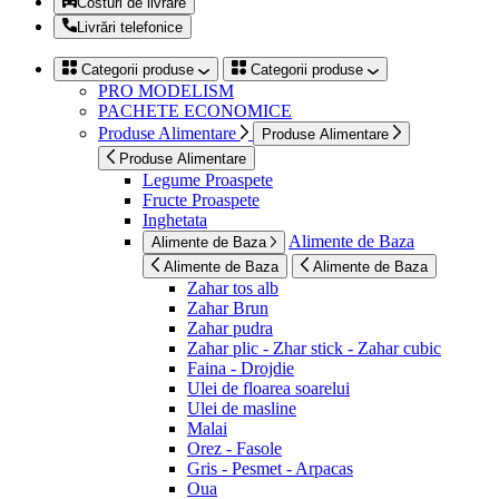
Costuri de livrare
Livrări telefonice
Categorii produse
Categorii produse
PRO MODELISM
PACHETE ECONOMICE
Produse Alimentare
Produse Alimentare
Produse Alimentare
Legume Proaspete
Fructe Proaspete
Inghetata
Alimente de Baza
Alimente de Baza
Alimente de Baza
Alimente de Baza
Zahar tos alb
Zahar Brun
Zahar pudra
Zahar plic - Zhar stick - Zahar cubic
Faina - Drojdie
Ulei de floarea soarelui
Ulei de masline
Malai
Orez - Fasole
Gris - Pesmet - Arpacas
Oua