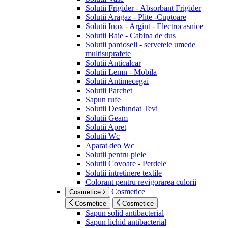
Solutii Frigider - Absorbant Frigider
Solutii Aragaz - Plite -Cuptoare
Solutii Inox - Argint - Electrocasnice
Solutii Baie - Cabina de dus
Solutii pardoseli - servetele umede
multisuprafete
Solutii Anticalcar
Solutii Lemn - Mobila
Solutii Antimecegai
Solutii Parchet
Sapun rufe
Solutii Desfundat Tevi
Solutii Geam
Solutii Apret
Solutii Wc
Aparat deo Wc
Solutii pentru piele
Solutii Covoare - Perdele
Solutii intretinere textile
Colorant pentru revigorarea culorii
Cosmetice
Cosmetice
Cosmetice
Cosmetice
Sapun solid antibacterial
Sapun lichid antibacterial