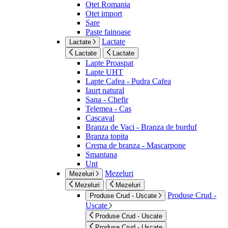
Otet Romania
Otet import
Sare
Paste fainoase
Lactate
Lactate
Lactate
Lactate
Lapte Proaspat
Lapte UHT
Lapte Cafea - Pudra Cafea
Iaurt natural
Sana - Chefir
Telemea - Cas
Cascaval
Branza de Vaci - Branza de burduf
Branza topita
Crema de branza - Mascarpone
Smantana
Unt
Mezeluri
Mezeluri
Mezeluri
Mezeluri
Produse Crud -
Produse Crud - Uscate
Uscate
Produse Crud - Uscate
Produse Crud - Uscate