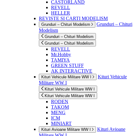
CASTORLAND
REVELL
HELLER
REVISTE SI CARTI MODELISM
Grunduri – Chituri
Grunduri – Chituri Modelism
Modelism
Grunduri – Chituri Modelism
Grunduri – Chituri Modelism
REVELL
Mr.Hobby
TAMIYA
GREEN STUFF
AK INTERACTIVE
Kituri Vehicule
Kituri Vehicule Militare WW I
Militare WW I
Kituri Vehicule Militare WW I
Kituri Vehicule Militare WW I
RODEN
TAKOM
MENG
ICM
MINIART
Kituri Avioane
Kituri Avioane Militare WW I
Militare WW I