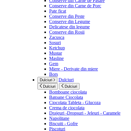
Conserve din Carne de Pasare
Conserve din Carne de Porc
Pate ficat
Conserve din Peste
Conserve din Legume
Delicatese din legume
Conserve din Rosii
Zacusca
Sosuri
Ketchup
Mustar
Masline
Gem
Miere - Derivate din miere
Bors
Dulciuri
Dulciuri
Dulciuri
Dulciuri
Bomboane ciocolata
Batoane Ciocolata
Ciocolata Tableta - Glucoza
Crema de ciocolata
Drajeuri -Dropsuri - Jeleuri - Caramele
Napolitane
Biscuiti - Gofre
Piscoturi