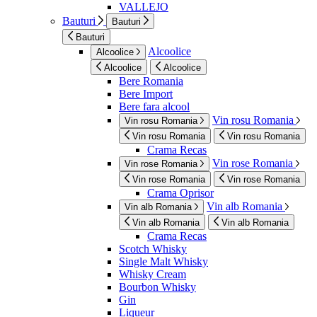
VALLEJO
Bauturi
Bauturi
Bauturi
Alcoolice
Alcoolice
Alcoolice
Alcoolice
Bere Romania
Bere Import
Bere fara alcool
Vin rosu Romania
Vin rosu Romania
Vin rosu Romania
Vin rosu Romania
Crama Recas
Vin rose Romania
Vin rose Romania
Vin rose Romania
Vin rose Romania
Crama Oprisor
Vin alb Romania
Vin alb Romania
Vin alb Romania
Vin alb Romania
Crama Recas
Scotch Whisky
Single Malt Whisky
Whisky Cream
Bourbon Whisky
Gin
Liqueur