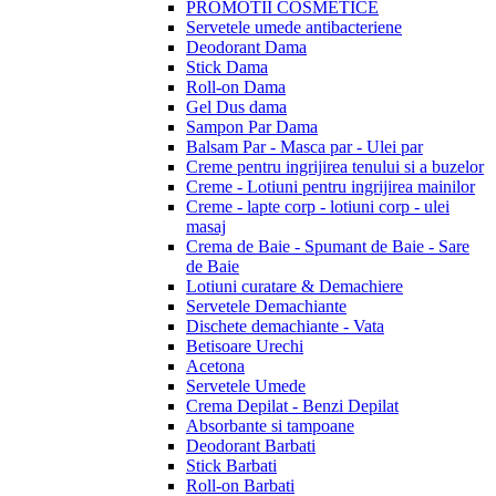
PROMOTII COSMETICE
Servetele umede antibacteriene
Deodorant Dama
Stick Dama
Roll-on Dama
Gel Dus dama
Sampon Par Dama
Balsam Par - Masca par - Ulei par
Creme pentru ingrijirea tenului si a buzelor
Creme - Lotiuni pentru ingrijirea mainilor
Creme - lapte corp - lotiuni corp - ulei
masaj
Crema de Baie - Spumant de Baie - Sare
de Baie
Lotiuni curatare & Demachiere
Servetele Demachiante
Dischete demachiante - Vata
Betisoare Urechi
Acetona
Servetele Umede
Crema Depilat - Benzi Depilat
Absorbante si tampoane
Deodorant Barbati
Stick Barbati
Roll-on Barbati