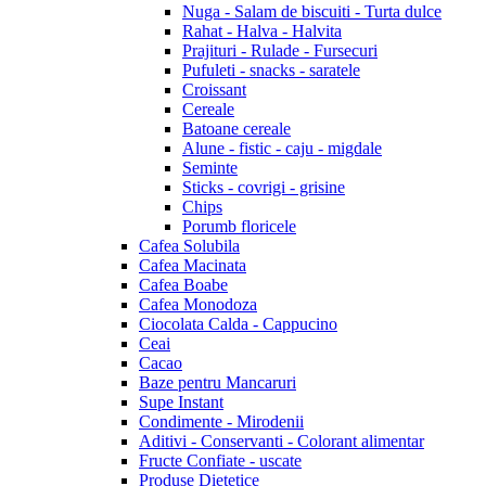
Nuga - Salam de biscuiti - Turta dulce
Rahat - Halva - Halvita
Prajituri - Rulade - Fursecuri
Pufuleti - snacks - saratele
Croissant
Cereale
Batoane cereale
Alune - fistic - caju - migdale
Seminte
Sticks - covrigi - grisine
Chips
Porumb floricele
Cafea Solubila
Cafea Macinata
Cafea Boabe
Cafea Monodoza
Ciocolata Calda - Cappucino
Ceai
Cacao
Baze pentru Mancaruri
Supe Instant
Condimente - Mirodenii
Aditivi - Conservanti - Colorant alimentar
Fructe Confiate - uscate
Produse Dietetice