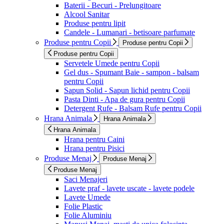
Baterii - Becuri - Prelungitoare
Alcool Sanitar
Produse pentru lipit
Candele - Lumanari - betisoare parfumate
Produse pentru Copii
Produse pentru Copii
Produse pentru Copii
Servetele Umede pentru Copii
Gel dus - Spumant Baie - sampon - balsam
pentru Copii
Sapun Solid - Sapun lichid pentru Copii
Pasta Dinti - Apa de gura pentru Copii
Detergent Rufe - Balsam Rufe pentru Copii
Hrana Animala
Hrana Animala
Hrana Animala
Hrana pentru Caini
Hrana pentru Pisici
Produse Menaj
Produse Menaj
Produse Menaj
Saci Menajeri
Lavete praf - lavete uscate - lavete podele
Lavete Umede
Folie Plastic
Folie Aluminiu