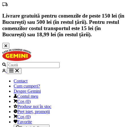
Livrare gratuită pentru comenzile de peste 150 lei (în
București) sau 500 lei (în restul țării). Pentru restul
comenzilor costul transportul este 15 lei (în
București) sau 18,99 lei (în restul țării).
Contact
Cum cumperi?
Despre Gemini
Contul meu
Coș
(
0
)
Produse noi în stoc
Preț isteț, promoții
Coș
(
0
)
Favorite