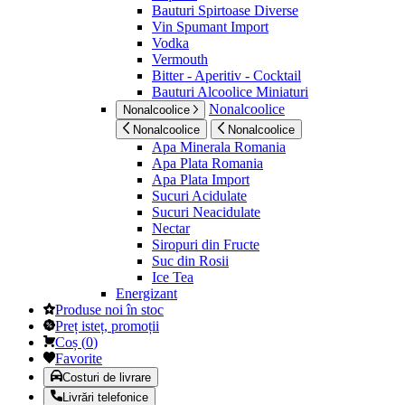
Bauturi Spirtoase Diverse
Vin Spumant Import
Vodka
Vermouth
Bitter - Aperitiv - Cocktail
Bauturi Alcoolice Miniaturi
Nonalcoolice
Nonalcoolice
Nonalcoolice
Nonalcoolice
Apa Minerala Romania
Apa Plata Romania
Apa Plata Import
Sucuri Acidulate
Sucuri Neacidulate
Nectar
Siropuri din Fructe
Suc din Rosii
Ice Tea
Energizant
Produse noi în stoc
Preț isteț, promoții
Coș
(
0
)
Favorite
Costuri de livrare
Livrări telefonice