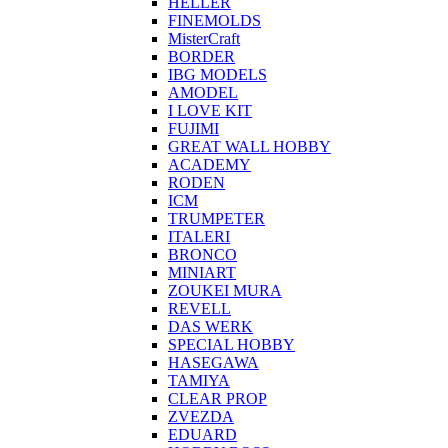
HELLER
FINEMOLDS
MisterCraft
BORDER
IBG MODELS
AMODEL
I LOVE KIT
FUJIMI
GREAT WALL HOBBY
ACADEMY
RODEN
ICM
TRUMPETER
ITALERI
BRONCO
MINIART
ZOUKEI MURA
REVELL
DAS WERK
SPECIAL HOBBY
HASEGAWA
TAMIYA
CLEAR PROP
ZVEZDA
EDUARD