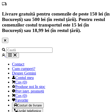
Livrare gratuită pentru comenzile de peste 150 lei (în
București) sau 500 lei (în restul țării). Pentru restul
comenzilor costul transportul este 15 lei (în
București) sau 18,99 lei (în restul țării).
Contact
Cum cumperi?
Despre Gemini
Contul meu
Coș
(
0
)
Produse noi în stoc
Preț isteț, promoții
Coș
(
0
)
Favorite
Costuri de livrare
Livrări telefonice