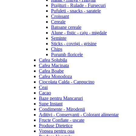
Prajituri - Rulade - Fursecuri
Pufuleti - snacks - saratele
Croissant
Cereale
Batoane cereale
Alune - fistic - caju - migdale
Seminte
Sticks - covrigi - grisine
Chips
Porumb floricele
Cafea Solubila
Cafea Macinata
Cafea Boabe
Cafea Monodoza
Ciocolata Calda - Cappucino
Ceai
Cacao
Baze pentru Mancaruri
Supe Instant
Condimente - Mirodenii
Aditivi - Conservanti - Colorant alimentar
Fructe Confiate - uscate
Produse Dietetice
Vopsea pentru oua