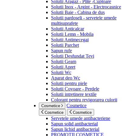
Solutii Aragaz - Plite -Cuptoare
Solutii Inox - Argint - Electrocasnice
Solutii Baie - Cabina de dus
Solutii pardoseli - servetele umede
multisuprafete
Solutii Anticalcar
Solutii Lemn - Mobila
Solutii Antimecegai
Solutii Parchet
Sapun rufe
Solutii Desfundat Tevi
Solutii Geam
Solutii Apret
Solutii Wc
Aparat deo Wc
Solutii pentru piele
Solutii Covoare - Perdele
Solutii intretinere textile
Colorant pentru revigorarea culorii
Cosmetice
Cosmetice
Cosmetice
Cosmetice
Servetele umede antibacteriene
Sapun solid antibacterial
Sapun lichid antibacterial
PROMOTII COSMETICE