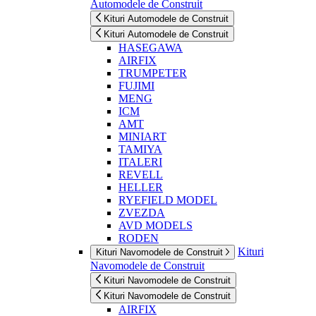
Automodele de Construit
Kituri Automodele de Construit
Kituri Automodele de Construit
HASEGAWA
AIRFIX
TRUMPETER
FUJIMI
MENG
ICM
AMT
MINIART
TAMIYA
ITALERI
REVELL
HELLER
RYEFIELD MODEL
ZVEZDA
AVD MODELS
RODEN
Kituri
Kituri Navomodele de Construit
Navomodele de Construit
Kituri Navomodele de Construit
Kituri Navomodele de Construit
AIRFIX