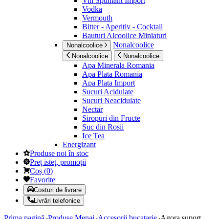
Vin Spumant Import
Vodka
Vermouth
Bitter - Aperitiv - Cocktail
Bauturi Alcoolice Miniaturi
Nonalcoolice
Nonalcoolice
Nonalcoolice
Nonalcoolice
Apa Minerala Romania
Apa Plata Romania
Apa Plata Import
Sucuri Acidulate
Sucuri Neacidulate
Nectar
Siropuri din Fructe
Suc din Rosii
Ice Tea
Energizant
Produse noi în stoc
Preț isteț, promoții
Coș
(
0
)
Favorite
Costuri de livrare
Livrări telefonice
Prima pagină
Produse Menaj
Accesorii bucatarie
Agora suport