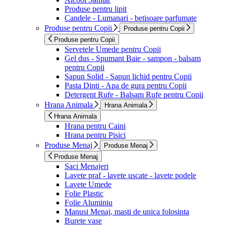
Produse pentru lipit
Candele - Lumanari - betisoare parfumate
Produse pentru Copii
Produse pentru Copii
Produse pentru Copii
Servetele Umede pentru Copii
Gel dus - Spumant Baie - sampon - balsam
pentru Copii
Sapun Solid - Sapun lichid pentru Copii
Pasta Dinti - Apa de gura pentru Copii
Detergent Rufe - Balsam Rufe pentru Copii
Hrana Animala
Hrana Animala
Hrana Animala
Hrana pentru Caini
Hrana pentru Pisici
Produse Menaj
Produse Menaj
Produse Menaj
Saci Menajeri
Lavete praf - lavete uscate - lavete podele
Lavete Umede
Folie Plastic
Folie Aluminiu
Manusi Menaj, masti de unica folosinta
Burete vase