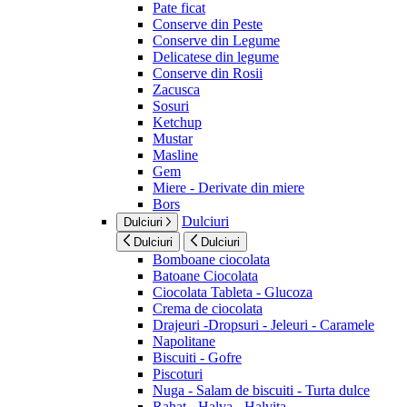
Pate ficat
Conserve din Peste
Conserve din Legume
Delicatese din legume
Conserve din Rosii
Zacusca
Sosuri
Ketchup
Mustar
Masline
Gem
Miere - Derivate din miere
Bors
Dulciuri
Dulciuri
Dulciuri
Dulciuri
Bomboane ciocolata
Batoane Ciocolata
Ciocolata Tableta - Glucoza
Crema de ciocolata
Drajeuri -Dropsuri - Jeleuri - Caramele
Napolitane
Biscuiti - Gofre
Piscoturi
Nuga - Salam de biscuiti - Turta dulce
Rahat - Halva - Halvita