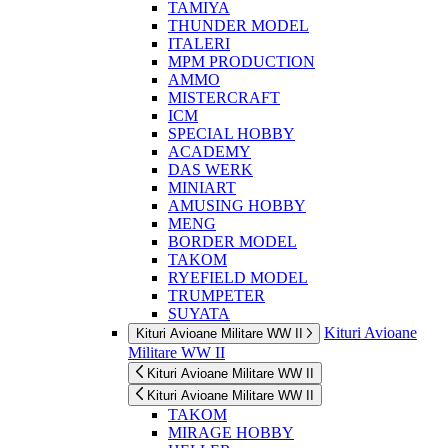
TAMIYA
THUNDER MODEL
ITALERI
MPM PRODUCTION
AMMO
MISTERCRAFT
ICM
SPECIAL HOBBY
ACADEMY
DAS WERK
MINIART
AMUSING HOBBY
MENG
BORDER MODEL
TAKOM
RYEFIELD MODEL
TRUMPETER
SUYATA
Kituri Avioane
Kituri Avioane Militare WW II
Militare WW II
Kituri Avioane Militare WW II
Kituri Avioane Militare WW II
TAKOM
MIRAGE HOBBY