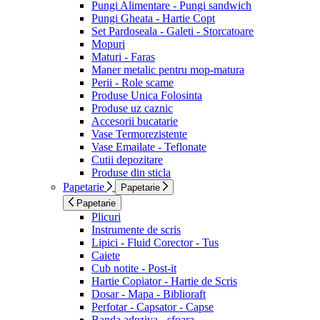
Pungi Alimentare - Pungi sandwich
Pungi Gheata - Hartie Copt
Set Pardoseala - Galeti - Storcatoare
Mopuri
Maturi - Faras
Maner metalic pentru mop-matura
Perii - Role scame
Produse Unica Folosinta
Produse uz caznic
Accesorii bucatarie
Vase Termorezistente
Vase Emailate - Teflonate
Cutii depozitare
Produse din sticla
Papetarie
Papetarie
Papetarie
Plicuri
Instrumente de scris
Lipici - Fluid Corector - Tus
Caiete
Cub notite - Post-it
Hartie Copiator - Hartie de Scris
Dosar - Mapa - Biblioraft
Perfotar - Capsator - Capse
Banda adeziva - sfoara