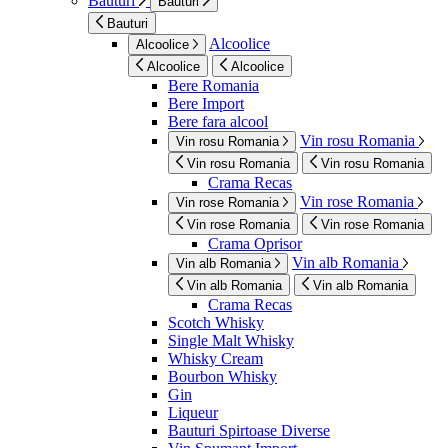
Bauturi
Bauturi
Bauturi
Alcoolice
Alcoolice
Alcoolice
Alcoolice
Bere Romania
Bere Import
Bere fara alcool
Vin rosu Romania
Vin rosu Romania
Vin rosu Romania
Vin rosu Romania
Crama Recas
Vin rose Romania
Vin rose Romania
Vin rose Romania
Vin rose Romania
Crama Oprisor
Vin alb Romania
Vin alb Romania
Vin alb Romania
Vin alb Romania
Crama Recas
Scotch Whisky
Single Malt Whisky
Whisky Cream
Bourbon Whisky
Gin
Liqueur
Bauturi Spirtoase Diverse