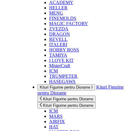
ACADEMY
HELLER
MENG
FINEMOLDS
MAGIC FACTORY
ZVEZDA
DRAGON
REVELL
ITALERI
HOBBY BOSS
TAMIYA
I LOVE KIT
MisterCraft
ICM
TRUMPETER
HASEGAWA
Kituri Figurine
Kituri Figurine pentru Diorame
pentru Diorame
Kituri Figurine pentru Diorame
Kituri Figurine pentru Diorame
ICM
MARS
AIRFIX
HAT