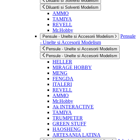
Diluanti si Solventi Modelism
Diluanti si Solventi Modelism
AMMO
TAMIYA
REVELL
Mr.Hobby
Pensule
Pensule - Unelte si Accesorii Modelism
- Unelte si Accesorii Modelism
Pensule - Unelte si Accesorii Modelism
Pensule - Unelte si Accesorii Modelism
HELLER
MIRAGE HOBBY
MENG
FENGDA
ITALERI
REVELL
AMMO
Mr.Hobby
Ak INTERACTIVE
TAMIYA
TRUMPETER
GREEN STUFF
HAOSHENG
ARTESANIA LATINA