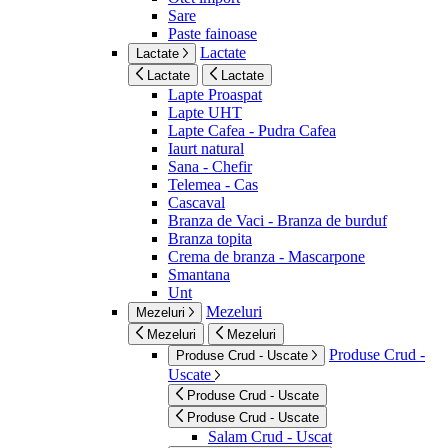
Sare
Paste fainoase
Lactate
Lactate
Lactate
Lactate
Lapte Proaspat
Lapte UHT
Lapte Cafea - Pudra Cafea
Iaurt natural
Sana - Chefir
Telemea - Cas
Cascaval
Branza de Vaci - Branza de burduf
Branza topita
Crema de branza - Mascarpone
Smantana
Unt
Mezeluri
Mezeluri
Mezeluri
Mezeluri
Produse Crud -
Produse Crud - Uscate
Uscate
Produse Crud - Uscate
Produse Crud - Uscate
Salam Crud - Uscat