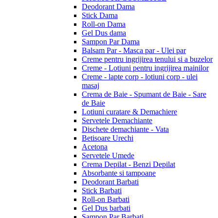
Deodorant Dama
Stick Dama
Roll-on Dama
Gel Dus dama
Sampon Par Dama
Balsam Par - Masca par - Ulei par
Creme pentru ingrijirea tenului si a buzelor
Creme - Lotiuni pentru ingrijirea mainilor
Creme - lapte corp - lotiuni corp - ulei
masaj
Crema de Baie - Spumant de Baie - Sare
de Baie
Lotiuni curatare & Demachiere
Servetele Demachiante
Dischete demachiante - Vata
Betisoare Urechi
Acetona
Servetele Umede
Crema Depilat - Benzi Depilat
Absorbante si tampoane
Deodorant Barbati
Stick Barbati
Roll-on Barbati
Gel Dus barbati
Sampon Par Barbati