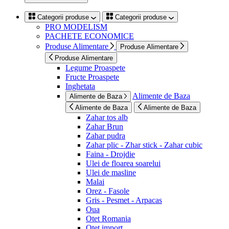
Categorii produse
Categorii produse
PRO MODELISM
PACHETE ECONOMICE
Produse Alimentare
Produse Alimentare
Produse Alimentare
Legume Proaspete
Fructe Proaspete
Inghetata
Alimente de Baza
Alimente de Baza
Alimente de Baza
Alimente de Baza
Zahar tos alb
Zahar Brun
Zahar pudra
Zahar plic - Zhar stick - Zahar cubic
Faina - Drojdie
Ulei de floarea soarelui
Ulei de masline
Malai
Orez - Fasole
Gris - Pesmet - Arpacas
Oua
Otet Romania
Otet import