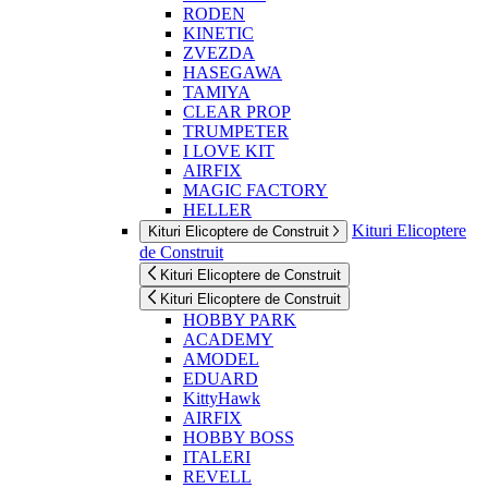
RODEN
KINETIC
ZVEZDA
HASEGAWA
TAMIYA
CLEAR PROP
TRUMPETER
I LOVE KIT
AIRFIX
MAGIC FACTORY
HELLER
Kituri Elicoptere
Kituri Elicoptere de Construit
de Construit
Kituri Elicoptere de Construit
Kituri Elicoptere de Construit
HOBBY PARK
ACADEMY
AMODEL
EDUARD
KittyHawk
AIRFIX
HOBBY BOSS
ITALERI
REVELL