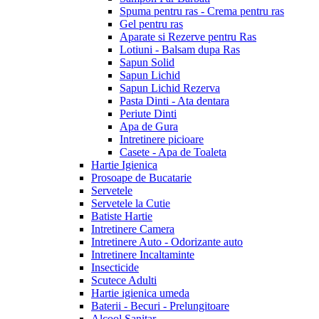
Spuma pentru ras - Crema pentru ras
Gel pentru ras
Aparate si Rezerve pentru Ras
Lotiuni - Balsam dupa Ras
Sapun Solid
Sapun Lichid
Sapun Lichid Rezerva
Pasta Dinti - Ata dentara
Periute Dinti
Apa de Gura
Intretinere picioare
Casete - Apa de Toaleta
Hartie Igienica
Prosoape de Bucatarie
Servetele
Servetele la Cutie
Batiste Hartie
Intretinere Camera
Intretinere Auto - Odorizante auto
Intretinere Incaltaminte
Insecticide
Scutece Adulti
Hartie igienica umeda
Baterii - Becuri - Prelungitoare
Alcool Sanitar