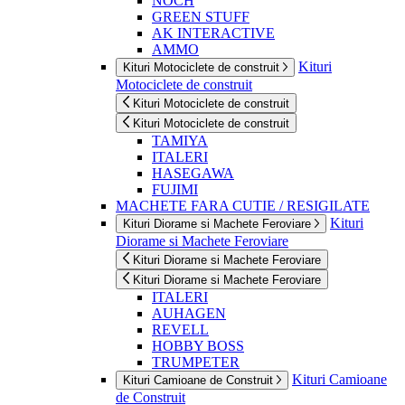
NOCH
GREEN STUFF
AK INTERACTIVE
AMMO
Kituri
Kituri Motociclete de construit
Motociclete de construit
Kituri Motociclete de construit
Kituri Motociclete de construit
TAMIYA
ITALERI
HASEGAWA
FUJIMI
MACHETE FARA CUTIE / RESIGILATE
Kituri
Kituri Diorame si Machete Feroviare
Diorame si Machete Feroviare
Kituri Diorame si Machete Feroviare
Kituri Diorame si Machete Feroviare
ITALERI
AUHAGEN
REVELL
HOBBY BOSS
TRUMPETER
Kituri Camioane
Kituri Camioane de Construit
de Construit