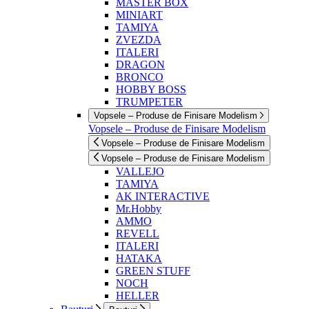
MASTER BOX
MINIART
TAMIYA
ZVEZDA
ITALERI
DRAGON
BRONCO
HOBBY BOSS
TRUMPETER
Vopsele – Produse de Finisare Modelism
Vopsele – Produse de Finisare Modelism
Vopsele – Produse de Finisare Modelism
Vopsele – Produse de Finisare Modelism
VALLEJO
TAMIYA
AK INTERACTIVE
Mr.Hobby
AMMO
REVELL
ITALERI
HATAKA
GREEN STUFF
NOCH
HELLER