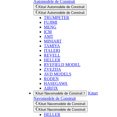
Automodele de Construit
Kituri Automodele de Construit
Kituri Automodele de Construit
TRUMPETER
FUJIMI
MENG
ICM
AMT
MINIART
TAMIYA
ITALERI
REVELL
HELLER
RYEFIELD MODEL
ZVEZDA
AVD MODELS
RODEN
HASEGAWA
AIRFIX
Kituri
Kituri Navomodele de Construit
Navomodele de Construit
Kituri Navomodele de Construit
Kituri Navomodele de Construit
HELLER