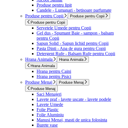
Produse pentru lipit
Candele - Lumanari - betisoare parfumate
Produse pentru Copii
Produse pentru Copii
Produse pentru Copii
Servetele Umede pentru Copii
Gel dus - Spumant Baie - sampon - balsam
pentru Copii
Sapun Solid - Sapun lichid pentru Copii
Pasta Dinti - Apa de gura pentru Copii
Detergent Rufe - Balsam Rufe pentru Copii
Hrana Animala
Hrana Animala
Hrana Animala
Hrana pentru Caini
Hrana pentru Pisici
Produse Menaj
Produse Menaj
Produse Menaj
Saci Menajeri
Lavete praf - lavete uscate - lavete podele
Lavete Umede
Folie Plastic
Folie Aluminiu
Manusi Menaj, masti de unica folosinta
Burete vase