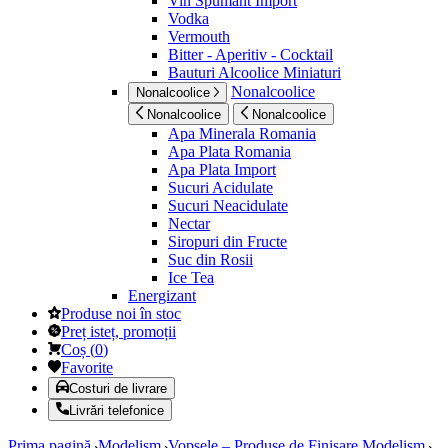
Vin Spumant Import
Vodka
Vermouth
Bitter - Aperitiv - Cocktail
Bauturi Alcoolice Miniaturi
Nonalcoolice
Nonalcoolice
Nonalcoolice
Nonalcoolice
Apa Minerala Romania
Apa Plata Romania
Apa Plata Import
Sucuri Acidulate
Sucuri Neacidulate
Nectar
Siropuri din Fructe
Suc din Rosii
Ice Tea
Energizant
Produse noi în stoc
Preț isteț, promoții
Coș
(
0
)
Favorite
Costuri de livrare
Livrări telefonice
Prima pagină
Modelism
Vopsele – Produse de Finisare Modelism