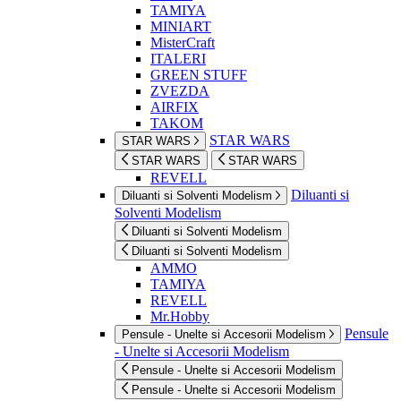
TAMIYA
MINIART
MisterCraft
ITALERI
GREEN STUFF
ZVEZDA
AIRFIX
TAKOM
STAR WARS
STAR WARS
STAR WARS
STAR WARS
REVELL
Diluanti si
Diluanti si Solventi Modelism
Solventi Modelism
Diluanti si Solventi Modelism
Diluanti si Solventi Modelism
AMMO
TAMIYA
REVELL
Mr.Hobby
Pensule
Pensule - Unelte si Accesorii Modelism
- Unelte si Accesorii Modelism
Pensule - Unelte si Accesorii Modelism
Pensule - Unelte si Accesorii Modelism