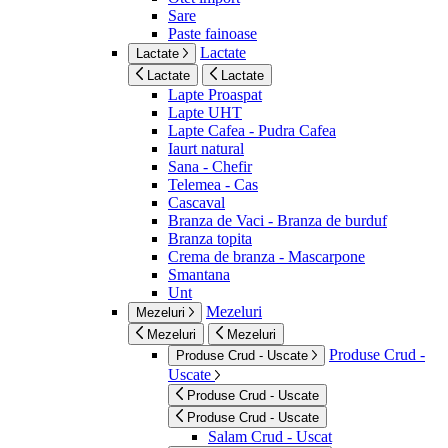
Sare
Paste fainoase
Lactate
Lactate
Lactate
Lactate
Lapte Proaspat
Lapte UHT
Lapte Cafea - Pudra Cafea
Iaurt natural
Sana - Chefir
Telemea - Cas
Cascaval
Branza de Vaci - Branza de burduf
Branza topita
Crema de branza - Mascarpone
Smantana
Unt
Mezeluri
Mezeluri
Mezeluri
Mezeluri
Produse Crud -
Produse Crud - Uscate
Uscate
Produse Crud - Uscate
Produse Crud - Uscate
Salam Crud - Uscat