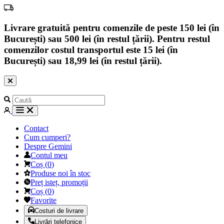
Livrare gratuită pentru comenzile de peste 150 lei (în
București) sau 500 lei (în restul țării). Pentru restul
comenzilor costul transportul este 15 lei (în
București) sau 18,99 lei (în restul țării).
Contact
Cum cumperi?
Despre Gemini
Contul meu
Coș
(
0
)
Produse noi în stoc
Preț isteț, promoții
Coș
(
0
)
Favorite
Costuri de livrare
Livrări telefonice