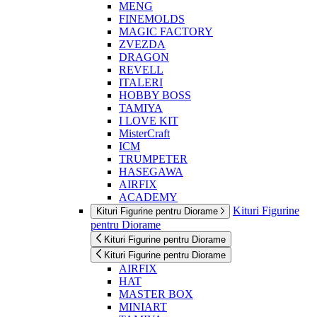
MENG
FINEMOLDS
MAGIC FACTORY
ZVEZDA
DRAGON
REVELL
ITALERI
HOBBY BOSS
TAMIYA
I LOVE KIT
MisterCraft
ICM
TRUMPETER
HASEGAWA
AIRFIX
ACADEMY
Kituri Figurine
Kituri Figurine pentru Diorame
pentru Diorame
Kituri Figurine pentru Diorame
Kituri Figurine pentru Diorame
AIRFIX
HAT
MASTER BOX
MINIART