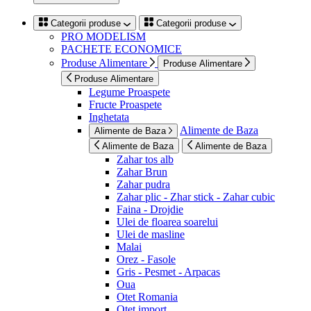
Categorii produse
Categorii produse
PRO MODELISM
PACHETE ECONOMICE
Produse Alimentare
Produse Alimentare
Produse Alimentare
Legume Proaspete
Fructe Proaspete
Inghetata
Alimente de Baza
Alimente de Baza
Alimente de Baza
Alimente de Baza
Zahar tos alb
Zahar Brun
Zahar pudra
Zahar plic - Zhar stick - Zahar cubic
Faina - Drojdie
Ulei de floarea soarelui
Ulei de masline
Malai
Orez - Fasole
Gris - Pesmet - Arpacas
Oua
Otet Romania
Otet import