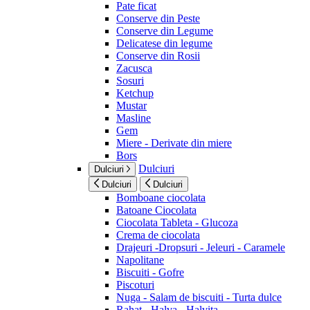
Pate ficat
Conserve din Peste
Conserve din Legume
Delicatese din legume
Conserve din Rosii
Zacusca
Sosuri
Ketchup
Mustar
Masline
Gem
Miere - Derivate din miere
Bors
Dulciuri
Dulciuri
Dulciuri
Dulciuri
Bomboane ciocolata
Batoane Ciocolata
Ciocolata Tableta - Glucoza
Crema de ciocolata
Drajeuri -Dropsuri - Jeleuri - Caramele
Napolitane
Biscuiti - Gofre
Piscoturi
Nuga - Salam de biscuiti - Turta dulce
Rahat - Halva - Halvita