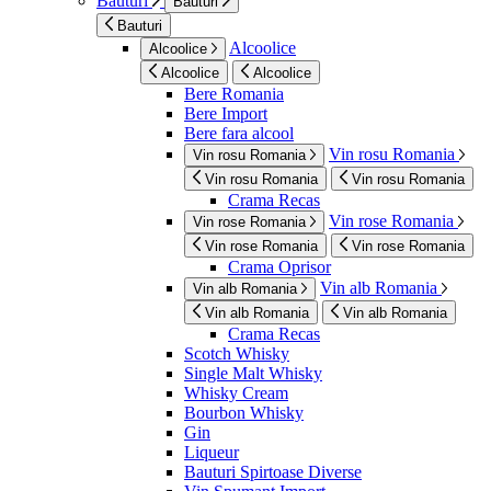
Bauturi
Bauturi
Bauturi
Alcoolice
Alcoolice
Alcoolice
Alcoolice
Bere Romania
Bere Import
Bere fara alcool
Vin rosu Romania
Vin rosu Romania
Vin rosu Romania
Vin rosu Romania
Crama Recas
Vin rose Romania
Vin rose Romania
Vin rose Romania
Vin rose Romania
Crama Oprisor
Vin alb Romania
Vin alb Romania
Vin alb Romania
Vin alb Romania
Crama Recas
Scotch Whisky
Single Malt Whisky
Whisky Cream
Bourbon Whisky
Gin
Liqueur
Bauturi Spirtoase Diverse