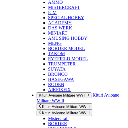
AMMO
MISTERCRAFT
ICM
SPECIAL HOBBY
ACADEMY
DAS WERK
MINIART
AMUSING HOBBY
MENG
BORDER MODEL
TAKOM
RYEFIELD MODEL
TRUMPETER
SUYATA
BRONCO
HASEGAWA
RODEN
AIRFIXFIX
Kituri Avioane
Kituri Avioane Militare WW II
Militare WW II
Kituri Avioane Militare WW II
Kituri Avioane Militare WW II
MisterCraft
BORDER