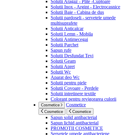
Solutii Aragaz - Plite -Cuptoare
Solutii Inox - Argint - Electrocasnice
Solutii Baie - Cabina de dus
Solutii pardoseli - servetele umede
multisuprafete
Solutii Anticalcar
Solutii Lemn - Mobila
Solutii Antimecegai
Solutii Parchet
Sapun rufe
Solutii Desfundat Tevi
Solutii Geam
Solutii Apret
Solutii Wc
Aparat deo Wc
Solutii pentru piele
Solutii Covoare - Perdele
Solutii intretinere textile
Colorant pentru revigorarea culorii
Cosmetice
Cosmetice
Cosmetice
Cosmetice
Sapun solid antibacterial
Sapun lichid antibacterial
PROMOTII COSMETICE
Servetele umede antibacteriene