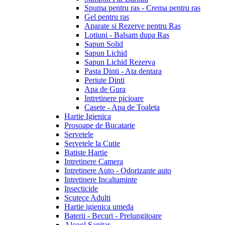
Spuma pentru ras - Crema pentru ras
Gel pentru ras
Aparate si Rezerve pentru Ras
Lotiuni - Balsam dupa Ras
Sapun Solid
Sapun Lichid
Sapun Lichid Rezerva
Pasta Dinti - Ata dentara
Periute Dinti
Apa de Gura
Intretinere picioare
Casete - Apa de Toaleta
Hartie Igienica
Prosoape de Bucatarie
Servetele
Servetele la Cutie
Batiste Hartie
Intretinere Camera
Intretinere Auto - Odorizante auto
Intretinere Incaltaminte
Insecticide
Scutece Adulti
Hartie igienica umeda
Baterii - Becuri - Prelungitoare
Alcool Sanitar