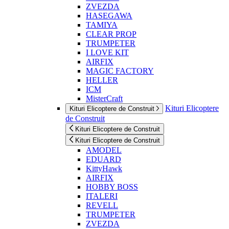
ZVEZDA
HASEGAWA
TAMIYA
CLEAR PROP
TRUMPETER
I LOVE KIT
AIRFIX
MAGIC FACTORY
HELLER
ICM
MisterCraft
Kituri Elicoptere
Kituri Elicoptere de Construit
de Construit
Kituri Elicoptere de Construit
Kituri Elicoptere de Construit
AMODEL
EDUARD
KittyHawk
AIRFIX
HOBBY BOSS
ITALERI
REVELL
TRUMPETER
ZVEZDA