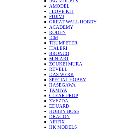
IBG MODELS
AMODEL
I LOVE KIT
FUJIMI
GREAT WALL HOBBY
ACADEMY
RODEN
ICM
TRUMPETER
ITALERI
BRONCO
MINIART
ZOUKEI MURA
REVELL
DAS WERK
SPECIAL HOBBY
HASEGAWA
TAMIYA
CLEAR PROP
ZVEZDA
EDUARD
HOBBY BOSS
DRAGON
AIRFIX
HK MODELS