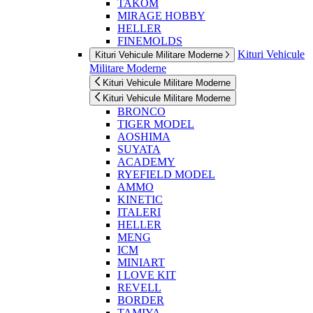
TAKOM
MIRAGE HOBBY
HELLER
FINEMOLDS
Kituri Vehicule
Kituri Vehicule Militare Moderne
Militare Moderne
Kituri Vehicule Militare Moderne
Kituri Vehicule Militare Moderne
BRONCO
TIGER MODEL
AOSHIMA
SUYATA
ACADEMY
RYEFIELD MODEL
AMMO
KINETIC
ITALERI
HELLER
MENG
ICM
MINIART
I LOVE KIT
REVELL
BORDER
TAMIYA