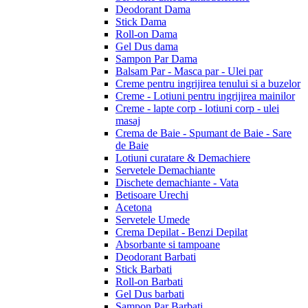
Deodorant Dama
Stick Dama
Roll-on Dama
Gel Dus dama
Sampon Par Dama
Balsam Par - Masca par - Ulei par
Creme pentru ingrijirea tenului si a buzelor
Creme - Lotiuni pentru ingrijirea mainilor
Creme - lapte corp - lotiuni corp - ulei
masaj
Crema de Baie - Spumant de Baie - Sare
de Baie
Lotiuni curatare & Demachiere
Servetele Demachiante
Dischete demachiante - Vata
Betisoare Urechi
Acetona
Servetele Umede
Crema Depilat - Benzi Depilat
Absorbante si tampoane
Deodorant Barbati
Stick Barbati
Roll-on Barbati
Gel Dus barbati
Sampon Par Barbati