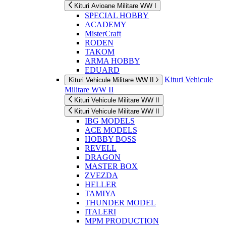
Kituri Avioane Militare WW I
SPECIAL HOBBY
ACADEMY
MisterCraft
RODEN
TAKOM
ARMA HOBBY
EDUARD
Kituri Vehicule
Kituri Vehicule Militare WW II
Militare WW II
Kituri Vehicule Militare WW II
Kituri Vehicule Militare WW II
IBG MODELS
ACE MODELS
HOBBY BOSS
REVELL
DRAGON
MASTER BOX
ZVEZDA
HELLER
TAMIYA
THUNDER MODEL
ITALERI
MPM PRODUCTION