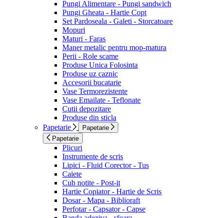
Pungi Alimentare - Pungi sandwich
Pungi Gheata - Hartie Copt
Set Pardoseala - Galeti - Storcatoare
Mopuri
Maturi - Faras
Maner metalic pentru mop-matura
Perii - Role scame
Produse Unica Folosinta
Produse uz caznic
Accesorii bucatarie
Vase Termorezistente
Vase Emailate - Teflonate
Cutii depozitare
Produse din sticla
Papetarie
Papetarie
Papetarie
Plicuri
Instrumente de scris
Lipici - Fluid Corector - Tus
Caiete
Cub notite - Post-it
Hartie Copiator - Hartie de Scris
Dosar - Mapa - Biblioraft
Perfotar - Capsator - Capse
Banda adeziva - sfoara