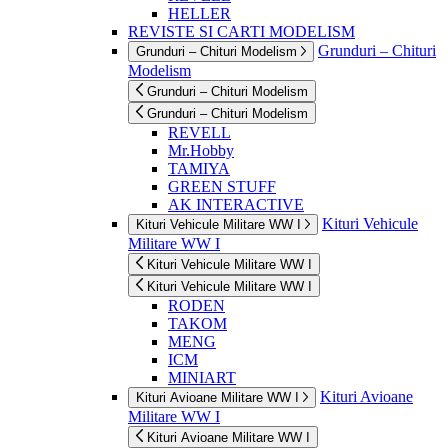
HELLER
REVISTE SI CARTI MODELISM
Grunduri – Chituri
Grunduri – Chituri Modelism
Modelism
Grunduri – Chituri Modelism
Grunduri – Chituri Modelism
REVELL
Mr.Hobby
TAMIYA
GREEN STUFF
AK INTERACTIVE
Kituri Vehicule
Kituri Vehicule Militare WW I
Militare WW I
Kituri Vehicule Militare WW I
Kituri Vehicule Militare WW I
RODEN
TAKOM
MENG
ICM
MINIART
Kituri Avioane
Kituri Avioane Militare WW I
Militare WW I
Kituri Avioane Militare WW I