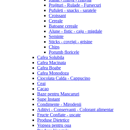
Prajituri - Rulade - Fursecuri
Pufuleti - snacks - saratele
Croissant
Cereale
Batoane cereale
Alune - fistic - caju - migdale
Seminte
Sticks - covrigi - grisine
Chips
Porumb floricele
Cafea Solubila
Cafea Macinata
Cafea Boabe
Cafea Monodoza
Ciocolata Calda - Cappucino
Ceai
Cacao
Baze pentru Mancaruri
Supe Instant
Condimente - Mirodenii
Aditivi - Conservanti - Colorant alimentar
Fructe Confiate - uscate
Produse Dietetice
Vopsea pentru oua