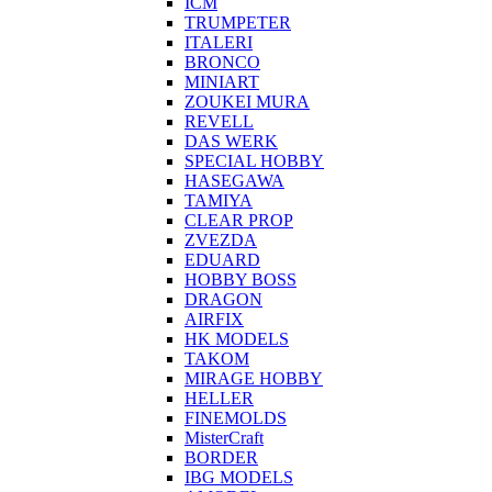
ICM
TRUMPETER
ITALERI
BRONCO
MINIART
ZOUKEI MURA
REVELL
DAS WERK
SPECIAL HOBBY
HASEGAWA
TAMIYA
CLEAR PROP
ZVEZDA
EDUARD
HOBBY BOSS
DRAGON
AIRFIX
HK MODELS
TAKOM
MIRAGE HOBBY
HELLER
FINEMOLDS
MisterCraft
BORDER
IBG MODELS