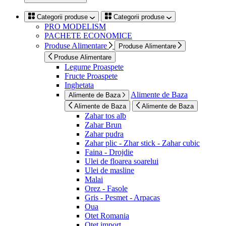
Categorii produse
Categorii produse
PRO MODELISM
PACHETE ECONOMICE
Produse Alimentare
Produse Alimentare
Produse Alimentare
Legume Proaspete
Fructe Proaspete
Inghetata
Alimente de Baza
Alimente de Baza
Alimente de Baza
Alimente de Baza
Zahar tos alb
Zahar Brun
Zahar pudra
Zahar plic - Zhar stick - Zahar cubic
Faina - Drojdie
Ulei de floarea soarelui
Ulei de masline
Malai
Orez - Fasole
Gris - Pesmet - Arpacas
Oua
Otet Romania
Otet import