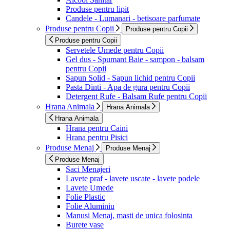
Produse pentru lipit
Candele - Lumanari - betisoare parfumate
Produse pentru Copii
Produse pentru Copii
Produse pentru Copii
Servetele Umede pentru Copii
Gel dus - Spumant Baie - sampon - balsam
pentru Copii
Sapun Solid - Sapun lichid pentru Copii
Pasta Dinti - Apa de gura pentru Copii
Detergent Rufe - Balsam Rufe pentru Copii
Hrana Animala
Hrana Animala
Hrana Animala
Hrana pentru Caini
Hrana pentru Pisici
Produse Menaj
Produse Menaj
Produse Menaj
Saci Menajeri
Lavete praf - lavete uscate - lavete podele
Lavete Umede
Folie Plastic
Folie Aluminiu
Manusi Menaj, masti de unica folosinta
Burete vase