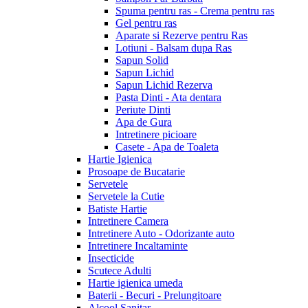
Spuma pentru ras - Crema pentru ras
Gel pentru ras
Aparate si Rezerve pentru Ras
Lotiuni - Balsam dupa Ras
Sapun Solid
Sapun Lichid
Sapun Lichid Rezerva
Pasta Dinti - Ata dentara
Periute Dinti
Apa de Gura
Intretinere picioare
Casete - Apa de Toaleta
Hartie Igienica
Prosoape de Bucatarie
Servetele
Servetele la Cutie
Batiste Hartie
Intretinere Camera
Intretinere Auto - Odorizante auto
Intretinere Incaltaminte
Insecticide
Scutece Adulti
Hartie igienica umeda
Baterii - Becuri - Prelungitoare
Alcool Sanitar