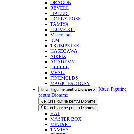
DRAGON
REVELL
ITALERI
HOBBY BOSS
TAMIYA
I LOVE KIT
MisterCraft
ICM
TRUMPETER
HASEGAWA
AIRFIX
ACADEMY
HELLER
MENG
FINEMOLDS
MAGIC FACTORY
Kituri Figurine
Kituri Figurine pentru Diorame
pentru Diorame
Kituri Figurine pentru Diorame
Kituri Figurine pentru Diorame
HAT
MASTER BOX
MINIART
TAMIYA