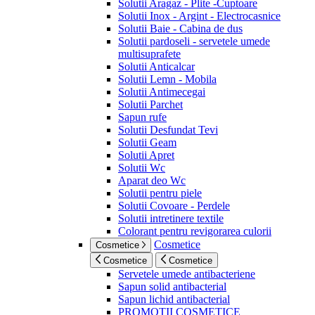
Solutii Aragaz - Plite -Cuptoare
Solutii Inox - Argint - Electrocasnice
Solutii Baie - Cabina de dus
Solutii pardoseli - servetele umede
multisuprafete
Solutii Anticalcar
Solutii Lemn - Mobila
Solutii Antimecegai
Solutii Parchet
Sapun rufe
Solutii Desfundat Tevi
Solutii Geam
Solutii Apret
Solutii Wc
Aparat deo Wc
Solutii pentru piele
Solutii Covoare - Perdele
Solutii intretinere textile
Colorant pentru revigorarea culorii
Cosmetice
Cosmetice
Cosmetice
Cosmetice
Servetele umede antibacteriene
Sapun solid antibacterial
Sapun lichid antibacterial
PROMOTII COSMETICE