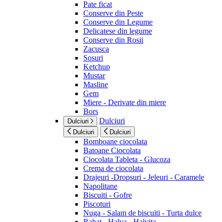
Pate ficat
Conserve din Peste
Conserve din Legume
Delicatese din legume
Conserve din Rosii
Zacusca
Sosuri
Ketchup
Mustar
Masline
Gem
Miere - Derivate din miere
Bors
Dulciuri
Dulciuri
Dulciuri
Dulciuri
Bomboane ciocolata
Batoane Ciocolata
Ciocolata Tableta - Glucoza
Crema de ciocolata
Drajeuri -Dropsuri - Jeleuri - Caramele
Napolitane
Biscuiti - Gofre
Piscoturi
Nuga - Salam de biscuiti - Turta dulce
Rahat - Halva - Halvita