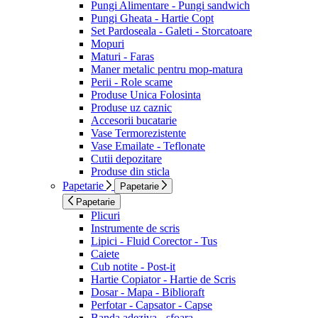
Pungi Alimentare - Pungi sandwich
Pungi Gheata - Hartie Copt
Set Pardoseala - Galeti - Storcatoare
Mopuri
Maturi - Faras
Maner metalic pentru mop-matura
Perii - Role scame
Produse Unica Folosinta
Produse uz caznic
Accesorii bucatarie
Vase Termorezistente
Vase Emailate - Teflonate
Cutii depozitare
Produse din sticla
Papetarie
Papetarie
Papetarie
Plicuri
Instrumente de scris
Lipici - Fluid Corector - Tus
Caiete
Cub notite - Post-it
Hartie Copiator - Hartie de Scris
Dosar - Mapa - Biblioraft
Perfotar - Capsator - Capse
Banda adeziva - sfoara