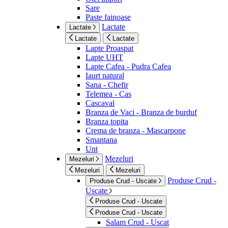
Sare
Paste fainoase
Lactate
Lactate
Lactate
Lactate
Lapte Proaspat
Lapte UHT
Lapte Cafea - Pudra Cafea
Iaurt natural
Sana - Chefir
Telemea - Cas
Cascaval
Branza de Vaci - Branza de burduf
Branza topita
Crema de branza - Mascarpone
Smantana
Unt
Mezeluri
Mezeluri
Mezeluri
Mezeluri
Produse Crud -
Produse Crud - Uscate
Uscate
Produse Crud - Uscate
Produse Crud - Uscate
Salam Crud - Uscat