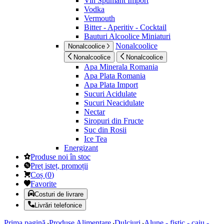
Vin Spumant Import
Vodka
Vermouth
Bitter - Aperitiv - Cocktail
Bauturi Alcoolice Miniaturi
Nonalcoolice
Nonalcoolice
Nonalcoolice
Nonalcoolice
Apa Minerala Romania
Apa Plata Romania
Apa Plata Import
Sucuri Acidulate
Sucuri Neacidulate
Nectar
Siropuri din Fructe
Suc din Rosii
Ice Tea
Energizant
Produse noi în stoc
Preț isteț, promoții
Coș
(
0
)
Favorite
Costuri de livrare
Livrări telefonice
Prima pagină
Produse Alimentare
Dulciuri
Alune - fistic - caju -