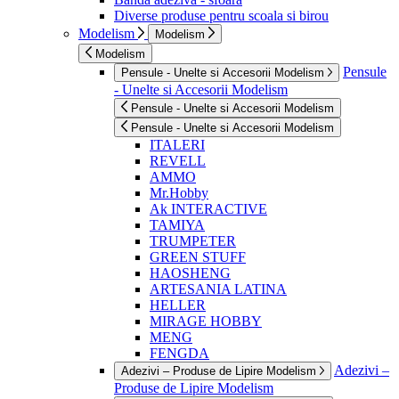
Diverse produse pentru scoala si birou
Modelism
Modelism
Modelism
Pensule
Pensule - Unelte si Accesorii Modelism
- Unelte si Accesorii Modelism
Pensule - Unelte si Accesorii Modelism
Pensule - Unelte si Accesorii Modelism
ITALERI
REVELL
AMMO
Mr.Hobby
Ak INTERACTIVE
TAMIYA
TRUMPETER
GREEN STUFF
HAOSHENG
ARTESANIA LATINA
HELLER
MIRAGE HOBBY
MENG
FENGDA
Adezivi –
Adezivi – Produse de Lipire Modelism
Produse de Lipire Modelism