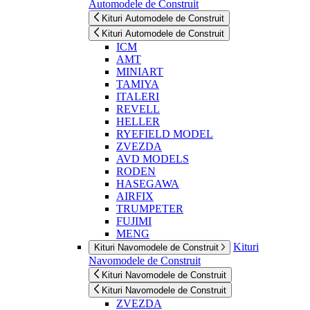
Automodele de Construit
Kituri Automodele de Construit
Kituri Automodele de Construit
ICM
AMT
MINIART
TAMIYA
ITALERI
REVELL
HELLER
RYEFIELD MODEL
ZVEZDA
AVD MODELS
RODEN
HASEGAWA
AIRFIX
TRUMPETER
FUJIMI
MENG
Kituri
Kituri Navomodele de Construit
Navomodele de Construit
Kituri Navomodele de Construit
Kituri Navomodele de Construit
ZVEZDA