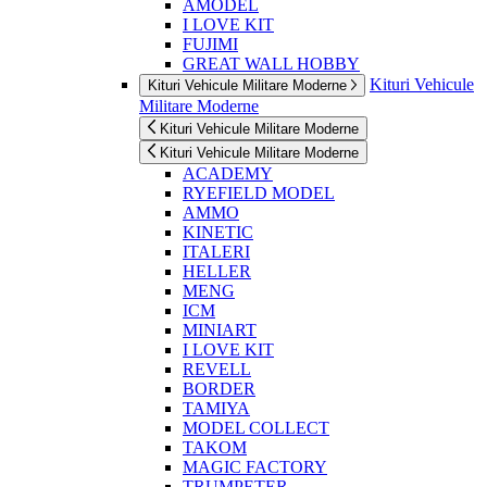
AMODEL
I LOVE KIT
FUJIMI
GREAT WALL HOBBY
Kituri Vehicule
Kituri Vehicule Militare Moderne
Militare Moderne
Kituri Vehicule Militare Moderne
Kituri Vehicule Militare Moderne
ACADEMY
RYEFIELD MODEL
AMMO
KINETIC
ITALERI
HELLER
MENG
ICM
MINIART
I LOVE KIT
REVELL
BORDER
TAMIYA
MODEL COLLECT
TAKOM
MAGIC FACTORY
TRUMPETER