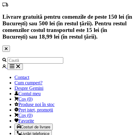
Livrare gratuită pentru comenzile de peste 150 lei (în
București) sau 500 lei (în restul țării). Pentru restul
comenzilor costul transportul este 15 lei (în
București) sau 18,99 lei (în restul țării).
Contact
Cum cumperi?
Despre Gemini
Contul meu
Coș
(
0
)
Produse noi în stoc
Preț isteț, promoții
Coș
(
0
)
Favorite
Costuri de livrare
Livrări telefonice