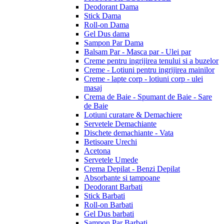
Deodorant Dama
Stick Dama
Roll-on Dama
Gel Dus dama
Sampon Par Dama
Balsam Par - Masca par - Ulei par
Creme pentru ingrijirea tenului si a buzelor
Creme - Lotiuni pentru ingrijirea mainilor
Creme - lapte corp - lotiuni corp - ulei
masaj
Crema de Baie - Spumant de Baie - Sare
de Baie
Lotiuni curatare & Demachiere
Servetele Demachiante
Dischete demachiante - Vata
Betisoare Urechi
Acetona
Servetele Umede
Crema Depilat - Benzi Depilat
Absorbante si tampoane
Deodorant Barbati
Stick Barbati
Roll-on Barbati
Gel Dus barbati
Sampon Par Barbati