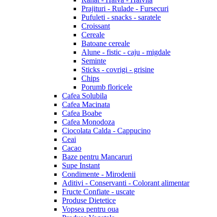
Prajituri - Rulade - Fursecuri
Pufuleti - snacks - saratele
Croissant
Cereale
Batoane cereale
Alune - fistic - caju - migdale
Seminte
Sticks - covrigi - grisine
Chips
Porumb floricele
Cafea Solubila
Cafea Macinata
Cafea Boabe
Cafea Monodoza
Ciocolata Calda - Cappucino
Ceai
Cacao
Baze pentru Mancaruri
Supe Instant
Condimente - Mirodenii
Aditivi - Conservanti - Colorant alimentar
Fructe Confiate - uscate
Produse Dietetice
Vopsea pentru oua