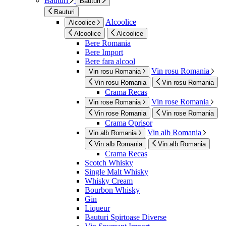
Bauturi
Bauturi
Bauturi
Alcoolice
Alcoolice
Alcoolice
Alcoolice
Bere Romania
Bere Import
Bere fara alcool
Vin rosu Romania
Vin rosu Romania
Vin rosu Romania
Vin rosu Romania
Crama Recas
Vin rose Romania
Vin rose Romania
Vin rose Romania
Vin rose Romania
Crama Oprisor
Vin alb Romania
Vin alb Romania
Vin alb Romania
Vin alb Romania
Crama Recas
Scotch Whisky
Single Malt Whisky
Whisky Cream
Bourbon Whisky
Gin
Liqueur
Bauturi Spirtoase Diverse