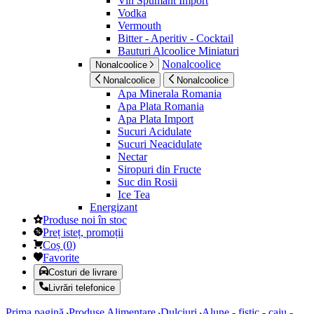
Vin Spumant Import
Vodka
Vermouth
Bitter - Aperitiv - Cocktail
Bauturi Alcoolice Miniaturi
Nonalcoolice
Nonalcoolice
Nonalcoolice
Nonalcoolice
Apa Minerala Romania
Apa Plata Romania
Apa Plata Import
Sucuri Acidulate
Sucuri Neacidulate
Nectar
Siropuri din Fructe
Suc din Rosii
Ice Tea
Energizant
Produse noi în stoc
Preț isteț, promoții
Coș
(
0
)
Favorite
Costuri de livrare
Livrări telefonice
Prima pagină
Produse Alimentare
Dulciuri
Alune - fistic - caju -