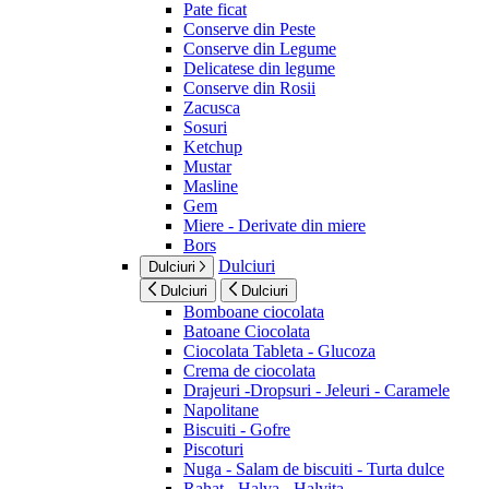
Pate ficat
Conserve din Peste
Conserve din Legume
Delicatese din legume
Conserve din Rosii
Zacusca
Sosuri
Ketchup
Mustar
Masline
Gem
Miere - Derivate din miere
Bors
Dulciuri
Dulciuri
Dulciuri
Dulciuri
Bomboane ciocolata
Batoane Ciocolata
Ciocolata Tableta - Glucoza
Crema de ciocolata
Drajeuri -Dropsuri - Jeleuri - Caramele
Napolitane
Biscuiti - Gofre
Piscoturi
Nuga - Salam de biscuiti - Turta dulce
Rahat - Halva - Halvita