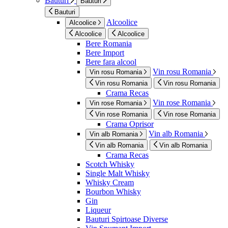
Bauturi
Bauturi
Bauturi
Alcoolice
Alcoolice
Alcoolice
Alcoolice
Bere Romania
Bere Import
Bere fara alcool
Vin rosu Romania
Vin rosu Romania
Vin rosu Romania
Vin rosu Romania
Crama Recas
Vin rose Romania
Vin rose Romania
Vin rose Romania
Vin rose Romania
Crama Oprisor
Vin alb Romania
Vin alb Romania
Vin alb Romania
Vin alb Romania
Crama Recas
Scotch Whisky
Single Malt Whisky
Whisky Cream
Bourbon Whisky
Gin
Liqueur
Bauturi Spirtoase Diverse