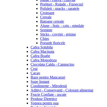
Prajituri - Rulade - Fursecuri
Pufuleti - snacks - saratele
Croissant
Cereale
Batoane cereale
Alune - fistic - caju - migdale
Seminte
Sticks - covrigi - grisine
Chips
Porumb floricele
Cafea Solubila
Cafea Macinata
Cafea Boabe
Cafea Monodoza
Ciocolata Calda - Cappucino
Ceai
Cacao
Baze pentru Mancaruri
Supe Instant
Condimente - Mirodenii
Aditivi - Conservanti - Colorant alimentar
Fructe Confiate - uscate
Produse Dietetice
Vopsea pentru oua