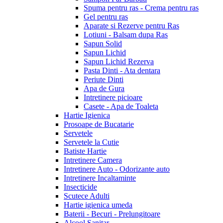
Spuma pentru ras - Crema pentru ras
Gel pentru ras
Aparate si Rezerve pentru Ras
Lotiuni - Balsam dupa Ras
Sapun Solid
Sapun Lichid
Sapun Lichid Rezerva
Pasta Dinti - Ata dentara
Periute Dinti
Apa de Gura
Intretinere picioare
Casete - Apa de Toaleta
Hartie Igienica
Prosoape de Bucatarie
Servetele
Servetele la Cutie
Batiste Hartie
Intretinere Camera
Intretinere Auto - Odorizante auto
Intretinere Incaltaminte
Insecticide
Scutece Adulti
Hartie igienica umeda
Baterii - Becuri - Prelungitoare
Alcool Sanitar