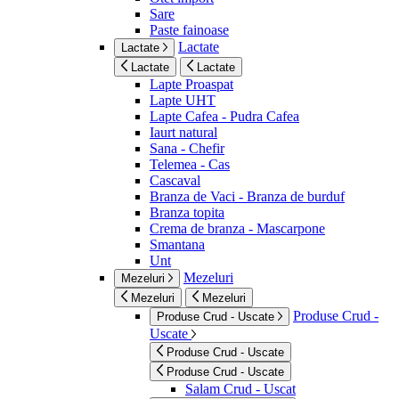
Sare
Paste fainoase
Lactate
Lactate
Lactate
Lactate
Lapte Proaspat
Lapte UHT
Lapte Cafea - Pudra Cafea
Iaurt natural
Sana - Chefir
Telemea - Cas
Cascaval
Branza de Vaci - Branza de burduf
Branza topita
Crema de branza - Mascarpone
Smantana
Unt
Mezeluri
Mezeluri
Mezeluri
Mezeluri
Produse Crud -
Produse Crud - Uscate
Uscate
Produse Crud - Uscate
Produse Crud - Uscate
Salam Crud - Uscat