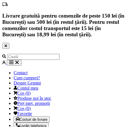
Livrare gratuită pentru comenzile de peste 150 lei (în
București) sau 500 lei (în restul țării). Pentru restul
comenzilor costul transportul este 15 lei (în
București) sau 18,99 lei (în restul țării).
Contact
Cum cumperi?
Despre Gemini
Contul meu
Coș
(
0
)
Produse noi în stoc
Preț isteț, promoții
Coș
(
0
)
Favorite
Costuri de livrare
Livrări telefonice