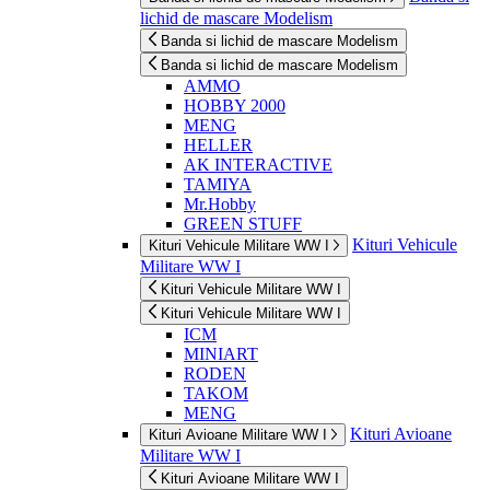
lichid de mascare Modelism
Banda si lichid de mascare Modelism
Banda si lichid de mascare Modelism
AMMO
HOBBY 2000
MENG
HELLER
AK INTERACTIVE
TAMIYA
Mr.Hobby
GREEN STUFF
Kituri Vehicule
Kituri Vehicule Militare WW I
Militare WW I
Kituri Vehicule Militare WW I
Kituri Vehicule Militare WW I
ICM
MINIART
RODEN
TAKOM
MENG
Kituri Avioane
Kituri Avioane Militare WW I
Militare WW I
Kituri Avioane Militare WW I