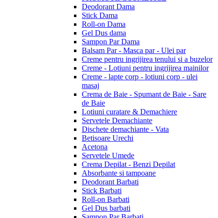
Deodorant Dama
Stick Dama
Roll-on Dama
Gel Dus dama
Sampon Par Dama
Balsam Par - Masca par - Ulei par
Creme pentru ingrijirea tenului si a buzelor
Creme - Lotiuni pentru ingrijirea mainilor
Creme - lapte corp - lotiuni corp - ulei
masaj
Crema de Baie - Spumant de Baie - Sare
de Baie
Lotiuni curatare & Demachiere
Servetele Demachiante
Dischete demachiante - Vata
Betisoare Urechi
Acetona
Servetele Umede
Crema Depilat - Benzi Depilat
Absorbante si tampoane
Deodorant Barbati
Stick Barbati
Roll-on Barbati
Gel Dus barbati
Sampon Par Barbati