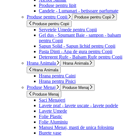
Produse pentru lipit
Candele - Lumanari - betisoare parfumate
Produse pentru Copii
Produse pentru Copii
Produse pentru Copii
Servetele Umede pentru Copii
Gel dus - Spumant Baie - sampon - balsam
pentru Copii
Sapun Solid - Sapun lichid pentru Copii
Pasta Dinti - Apa de gura pentru Copii
Detergent Rufe - Balsam Rufe pentru Copii
Hrana Animala
Hrana Animala
Hrana Animala
Hrana pentru Caini
Hrana pentru Pisici
Produse Menaj
Produse Menaj
Produse Menaj
Saci Menajeri
Lavete praf - lavete uscate - lavete podele
Lavete Umede
Folie Plastic
Folie Aluminiu
Manusi Menaj, masti de unica folosinta
Burete vase