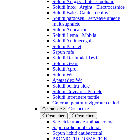
Solutii Aragaz - Plite -Cuptoare
Solutii Inox - Argint - Electrocasnice
Solutii Baie - Cabina de dus
Solutii pardoseli - servetele umede
multisuprafete
Solutii Anticalcar
Solutii Lemn - Mobila
Solutii Antimecegai
Solutii Parchet
Sapun rufe
Solutii Desfundat Tevi
Solutii Geam
Solutii Apret
Solutii Wc
Aparat deo Wc
Solutii pentru piele
Solutii Covoare - Perdele
Solutii intretinere textile
Colorant pentru revigorarea culorii
Cosmetice
Cosmetice
Cosmetice
Cosmetice
Servetele umede antibacteriene
Sapun solid antibacterial
Sapun lichid antibacterial
PROMOTII COSMETICE