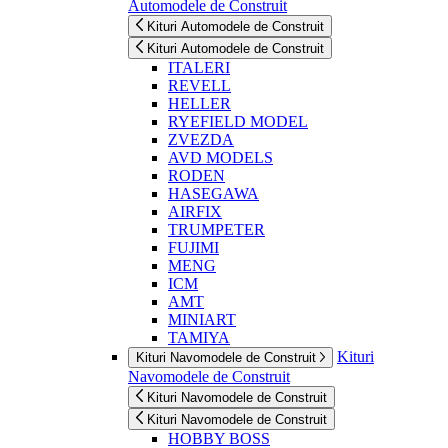
Automodele de Construit
Kituri Automodele de Construit
Kituri Automodele de Construit
ITALERI
REVELL
HELLER
RYEFIELD MODEL
ZVEZDA
AVD MODELS
RODEN
HASEGAWA
AIRFIX
TRUMPETER
FUJIMI
MENG
ICM
AMT
MINIART
TAMIYA
Kituri
Kituri Navomodele de Construit
Navomodele de Construit
Kituri Navomodele de Construit
Kituri Navomodele de Construit
HOBBY BOSS