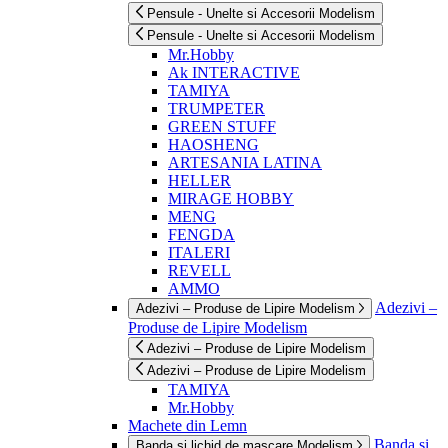
Pensule - Unelte si Accesorii Modelism
Pensule - Unelte si Accesorii Modelism
Mr.Hobby
Ak INTERACTIVE
TAMIYA
TRUMPETER
GREEN STUFF
HAOSHENG
ARTESANIA LATINA
HELLER
MIRAGE HOBBY
MENG
FENGDA
ITALERI
REVELL
AMMO
Adezivi –
Adezivi – Produse de Lipire Modelism
Produse de Lipire Modelism
Adezivi – Produse de Lipire Modelism
Adezivi – Produse de Lipire Modelism
TAMIYA
Mr.Hobby
Machete din Lemn
Banda si
Banda si lichid de mascare Modelism