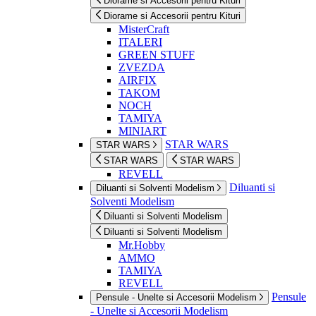
Diorame si Accesorii pentru Kituri
Diorame si Accesorii pentru Kituri
MisterCraft
ITALERI
GREEN STUFF
ZVEZDA
AIRFIX
TAKOM
NOCH
TAMIYA
MINIART
STAR WARS
STAR WARS
STAR WARS
STAR WARS
REVELL
Diluanti si
Diluanti si Solventi Modelism
Solventi Modelism
Diluanti si Solventi Modelism
Diluanti si Solventi Modelism
Mr.Hobby
AMMO
TAMIYA
REVELL
Pensule
Pensule - Unelte si Accesorii Modelism
- Unelte si Accesorii Modelism