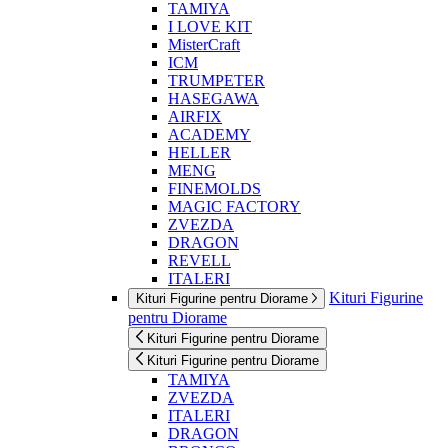
TAMIYA
I LOVE KIT
MisterCraft
ICM
TRUMPETER
HASEGAWA
AIRFIX
ACADEMY
HELLER
MENG
FINEMOLDS
MAGIC FACTORY
ZVEZDA
DRAGON
REVELL
ITALERI
Kituri Figurine
Kituri Figurine pentru Diorame
pentru Diorame
Kituri Figurine pentru Diorame
Kituri Figurine pentru Diorame
TAMIYA
ZVEZDA
ITALERI
DRAGON