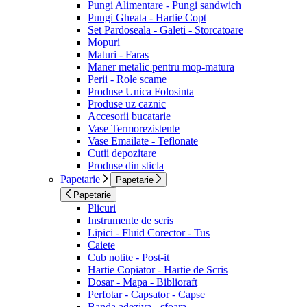
Pungi Alimentare - Pungi sandwich
Pungi Gheata - Hartie Copt
Set Pardoseala - Galeti - Storcatoare
Mopuri
Maturi - Faras
Maner metalic pentru mop-matura
Perii - Role scame
Produse Unica Folosinta
Produse uz caznic
Accesorii bucatarie
Vase Termorezistente
Vase Emailate - Teflonate
Cutii depozitare
Produse din sticla
Papetarie
Papetarie
Papetarie
Plicuri
Instrumente de scris
Lipici - Fluid Corector - Tus
Caiete
Cub notite - Post-it
Hartie Copiator - Hartie de Scris
Dosar - Mapa - Biblioraft
Perfotar - Capsator - Capse
Banda adeziva - sfoara