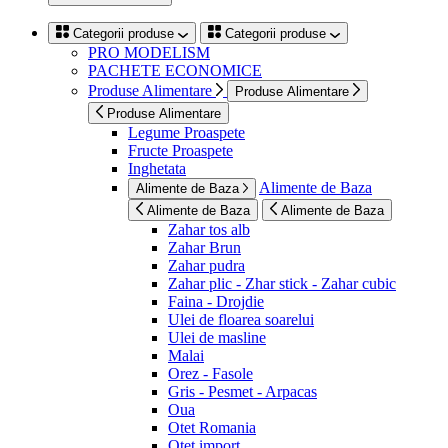
Categorii produse
Categorii produse
PRO MODELISM
PACHETE ECONOMICE
Produse Alimentare
Produse Alimentare
Produse Alimentare
Legume Proaspete
Fructe Proaspete
Inghetata
Alimente de Baza
Alimente de Baza
Alimente de Baza
Alimente de Baza
Zahar tos alb
Zahar Brun
Zahar pudra
Zahar plic - Zhar stick - Zahar cubic
Faina - Drojdie
Ulei de floarea soarelui
Ulei de masline
Malai
Orez - Fasole
Gris - Pesmet - Arpacas
Oua
Otet Romania
Otet import