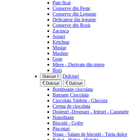
Pate ficat
Conserve din Peste
Conserve din Legume
Delicatese din legume
Conserve din Rosii
Zacusca
Sosuri
Ketchup
Mustar
Masline
Gem
Miere - Derivate din miere
Bors
Dulciuri
Dulciuri
Dulciuri
Dulciuri
Bomboane ciocolata
Batoane Ciocolata
Ciocolata Tableta - Glucoza
Crema de ciocolata
Drajeuri -Dropsuri - Jeleuri - Caramele
Napolitane
Biscuiti - Gofre
Piscoturi
Nuga - Salam de biscuiti - Turta dulce
Rahat - Halva - Halvita