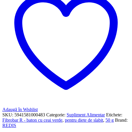
Adaugă în Wishlist
SKU:
5941581000483
Categorie:
Supliment Alimentar
Etichete:
Fibrobar R - baton cu ceai verde
,
pentru diete de slabit
,
50 g
Brand:
REDIS