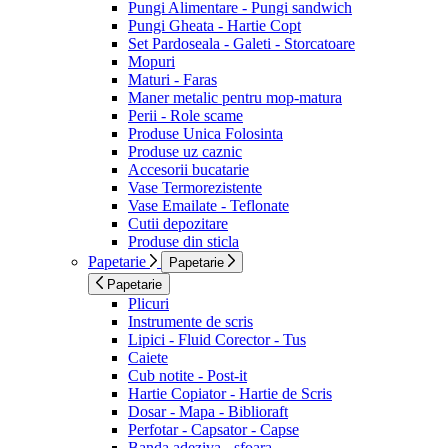
Pungi Alimentare - Pungi sandwich
Pungi Gheata - Hartie Copt
Set Pardoseala - Galeti - Storcatoare
Mopuri
Maturi - Faras
Maner metalic pentru mop-matura
Perii - Role scame
Produse Unica Folosinta
Produse uz caznic
Accesorii bucatarie
Vase Termorezistente
Vase Emailate - Teflonate
Cutii depozitare
Produse din sticla
Papetarie
Papetarie
Papetarie
Plicuri
Instrumente de scris
Lipici - Fluid Corector - Tus
Caiete
Cub notite - Post-it
Hartie Copiator - Hartie de Scris
Dosar - Mapa - Biblioraft
Perfotar - Capsator - Capse
Banda adeziva - sfoara