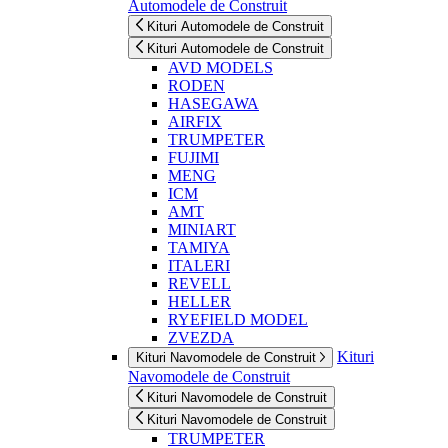
Automodele de Construit
Kituri Automodele de Construit
Kituri Automodele de Construit
AVD MODELS
RODEN
HASEGAWA
AIRFIX
TRUMPETER
FUJIMI
MENG
ICM
AMT
MINIART
TAMIYA
ITALERI
REVELL
HELLER
RYEFIELD MODEL
ZVEZDA
Kituri
Kituri Navomodele de Construit
Navomodele de Construit
Kituri Navomodele de Construit
Kituri Navomodele de Construit
TRUMPETER