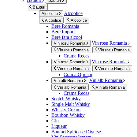
Bauturi
Bauturi
Bauturi
Alcoolice
Alcoolice
Alcoolice
Alcoolice
Bere Romania
Bere Import
Bere fara alcool
Vin rosu Romania
Vin rosu Romania
Vin rosu Romania
Vin rosu Romania
Crama Recas
Vin rose Romania
Vin rose Romania
Vin rose Romania
Vin rose Romania
Crama Oprisor
Vin alb Romania
Vin alb Romania
Vin alb Romania
Vin alb Romania
Crama Recas
Scotch Whisky
Single Malt Whisky
Whisky Cream
Bourbon Whisky
Gin
Liqueur
Bauturi Spirtoase Diverse