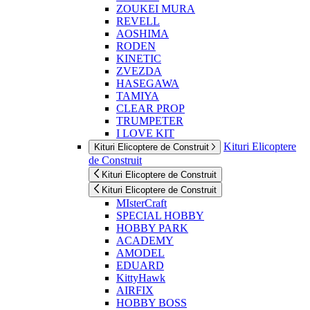
ZOUKEI MURA
REVELL
AOSHIMA
RODEN
KINETIC
ZVEZDA
HASEGAWA
TAMIYA
CLEAR PROP
TRUMPETER
I LOVE KIT
Kituri Elicoptere
Kituri Elicoptere de Construit
de Construit
Kituri Elicoptere de Construit
Kituri Elicoptere de Construit
MIsterCraft
SPECIAL HOBBY
HOBBY PARK
ACADEMY
AMODEL
EDUARD
KittyHawk
AIRFIX
HOBBY BOSS