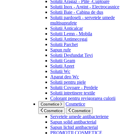
Solutii Aragaz - Plite -Cuptoare
Solutii Inox - Argint - Electrocasnice
Solutii Baie - Cabina de dus
Solutii pardoseli - servetele umede
multisuprafete
Solutii Anticalcar
Solutii Lemn - Mobila
Solutii Antimecegai
Solutii Parchet
Sapun rufe
Solutii Desfundat Tevi
Solutii Geam
Solutii Apret
Solutii Wc
Aparat deo Wc
Solutii pentru piele
Solutii Covoare - Perdele
Solutii intretinere textile
Colorant pentru revigorarea culorii
Cosmetice
Cosmetice
Cosmetice
Cosmetice
Servetele umede antibacteriene
Sapun solid antibacterial
Sapun lichid antibacterial
PROMOTII COSMETICE