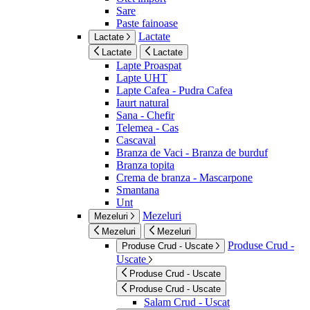
Sare
Paste fainoase
Lactate
Lactate
Lactate
Lactate
Lapte Proaspat
Lapte UHT
Lapte Cafea - Pudra Cafea
Iaurt natural
Sana - Chefir
Telemea - Cas
Cascaval
Branza de Vaci - Branza de burduf
Branza topita
Crema de branza - Mascarpone
Smantana
Unt
Mezeluri
Mezeluri
Mezeluri
Mezeluri
Produse Crud -
Produse Crud - Uscate
Uscate
Produse Crud - Uscate
Produse Crud - Uscate
Salam Crud - Uscat