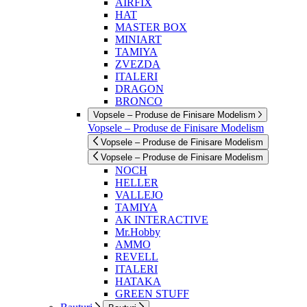
AIRFIX
HAT
MASTER BOX
MINIART
TAMIYA
ZVEZDA
ITALERI
DRAGON
BRONCO
Vopsele – Produse de Finisare Modelism
Vopsele – Produse de Finisare Modelism
Vopsele – Produse de Finisare Modelism
Vopsele – Produse de Finisare Modelism
NOCH
HELLER
VALLEJO
TAMIYA
AK INTERACTIVE
Mr.Hobby
AMMO
REVELL
ITALERI
HATAKA
GREEN STUFF