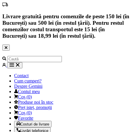
Livrare gratuită pentru comenzile de peste 150 lei (în
București) sau 500 lei (în restul țării). Pentru restul
comenzilor costul transportul este 15 lei (în
București) sau 18,99 lei (în restul țării).
Contact
Cum cumperi?
Despre Gemini
Contul meu
Coș
(
0
)
Produse noi în stoc
Preț isteț, promoții
Coș
(
0
)
Favorite
Costuri de livrare
Livrări telefonice