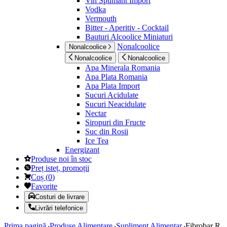
Vin Spumant Import
Vodka
Vermouth
Bitter - Aperitiv - Cocktail
Bauturi Alcoolice Miniaturi
Nonalcoolice
Nonalcoolice
Nonalcoolice
Nonalcoolice
Apa Minerala Romania
Apa Plata Romania
Apa Plata Import
Sucuri Acidulate
Sucuri Neacidulate
Nectar
Siropuri din Fructe
Suc din Rosii
Ice Tea
Energizant
Produse noi în stoc
Preț isteț, promoții
Coș
(
0
)
Favorite
Costuri de livrare
Livrări telefonice
Prima pagină
Produse Alimentare
Supliment Alimentar
Fibrobar R