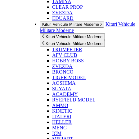
TAMIYA
CLEAR PROP
ZVEZDA
EDUARD
Kituri Vehicule
Kituri Vehicule Militare Moderne
Militare Moderne
Kituri Vehicule Militare Moderne
Kituri Vehicule Militare Moderne
TRUMPETER
AFV CLUB
HOBBY BOSS
ZVEZDA
BRONCO
TIGER MODEL
AOSHIMA
SUYATA
ACADEMY
RYEFIELD MODEL
AMMO
KINETIC
ITALERI
HELLER
MENG
ICM
MINIART