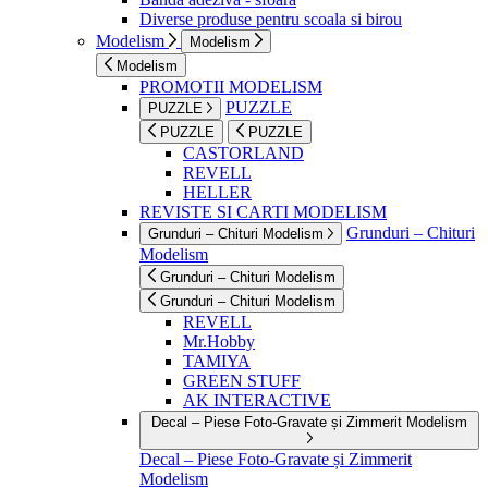
Diverse produse pentru scoala si birou
Modelism
Modelism
Modelism
PROMOTII MODELISM
PUZZLE
PUZZLE
PUZZLE
PUZZLE
CASTORLAND
REVELL
HELLER
REVISTE SI CARTI MODELISM
Grunduri – Chituri
Grunduri – Chituri Modelism
Modelism
Grunduri – Chituri Modelism
Grunduri – Chituri Modelism
REVELL
Mr.Hobby
TAMIYA
GREEN STUFF
AK INTERACTIVE
Decal – Piese Foto-Gravate și Zimmerit Modelism
Decal – Piese Foto-Gravate și Zimmerit
Modelism