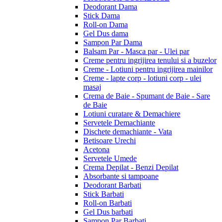
Deodorant Dama
Stick Dama
Roll-on Dama
Gel Dus dama
Sampon Par Dama
Balsam Par - Masca par - Ulei par
Creme pentru ingrijirea tenului si a buzelor
Creme - Lotiuni pentru ingrijirea mainilor
Creme - lapte corp - lotiuni corp - ulei
masaj
Crema de Baie - Spumant de Baie - Sare
de Baie
Lotiuni curatare & Demachiere
Servetele Demachiante
Dischete demachiante - Vata
Betisoare Urechi
Acetona
Servetele Umede
Crema Depilat - Benzi Depilat
Absorbante si tampoane
Deodorant Barbati
Stick Barbati
Roll-on Barbati
Gel Dus barbati
Sampon Par Barbati