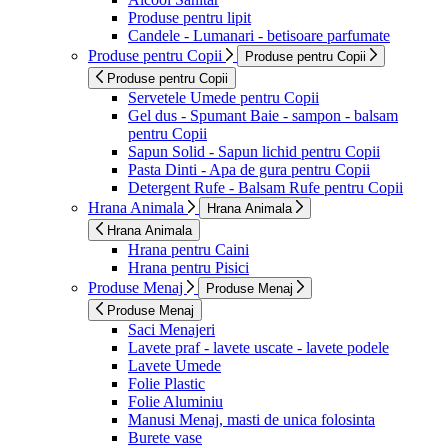
Produse pentru lipit
Candele - Lumanari - betisoare parfumate
Produse pentru Copii
Produse pentru Copii
Produse pentru Copii
Servetele Umede pentru Copii
Gel dus - Spumant Baie - sampon - balsam
pentru Copii
Sapun Solid - Sapun lichid pentru Copii
Pasta Dinti - Apa de gura pentru Copii
Detergent Rufe - Balsam Rufe pentru Copii
Hrana Animala
Hrana Animala
Hrana Animala
Hrana pentru Caini
Hrana pentru Pisici
Produse Menaj
Produse Menaj
Produse Menaj
Saci Menajeri
Lavete praf - lavete uscate - lavete podele
Lavete Umede
Folie Plastic
Folie Aluminiu
Manusi Menaj, masti de unica folosinta
Burete vase