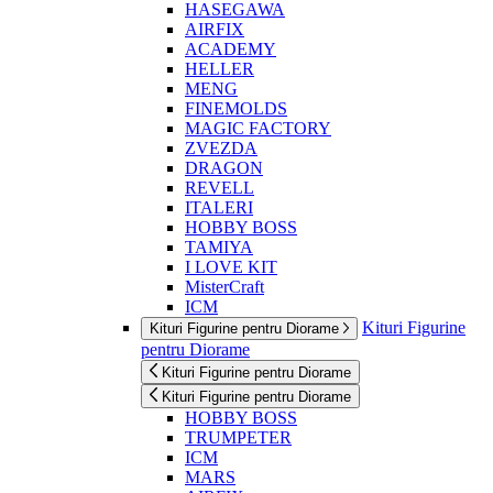
HASEGAWA
AIRFIX
ACADEMY
HELLER
MENG
FINEMOLDS
MAGIC FACTORY
ZVEZDA
DRAGON
REVELL
ITALERI
HOBBY BOSS
TAMIYA
I LOVE KIT
MisterCraft
ICM
Kituri Figurine
Kituri Figurine pentru Diorame
pentru Diorame
Kituri Figurine pentru Diorame
Kituri Figurine pentru Diorame
HOBBY BOSS
TRUMPETER
ICM
MARS