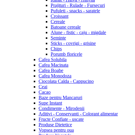
Prajituri - Rulade - Fursecuri
Pufuleti - snacks - saratele
Croissant
Cereale
Batoane cereale
Alune - fistic - caju - migdale
Seminte
Sticks - covrigi - grisine
Chips
Porumb floricele
Cafea Solubila
Cafea Macinata
Cafea Boabe
Cafea Monodoza
Ciocolata Calda - Cappucino
Ceai
Cacao
Baze pentru Mancaruri
Supe Instant
Condimente - Mirodenii
Aditivi - Conservanti - Colorant alimentar
Fructe Confiate - uscate
Produse Dietetice
Vopsea pentru oua