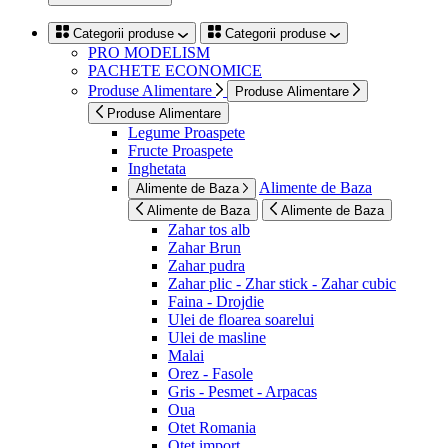
Categorii produse
Categorii produse
PRO MODELISM
PACHETE ECONOMICE
Produse Alimentare
Produse Alimentare
Produse Alimentare
Legume Proaspete
Fructe Proaspete
Inghetata
Alimente de Baza
Alimente de Baza
Alimente de Baza
Alimente de Baza
Zahar tos alb
Zahar Brun
Zahar pudra
Zahar plic - Zhar stick - Zahar cubic
Faina - Drojdie
Ulei de floarea soarelui
Ulei de masline
Malai
Orez - Fasole
Gris - Pesmet - Arpacas
Oua
Otet Romania
Otet import