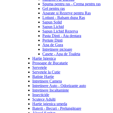
Spuma pentru ras - Crema pentru ras
Gel pentru ras
Aparate si Rezerve pentru Ras
Lotiuni - Balsam dupa Ras
Sapun Solid
Sapun Lichid
Sapun Lichid Rezerva
Pasta Dinti - Ata dentara
Periute Dinti
Apa de Gura
Intretinere picioare
Casete - Apa de Toaleta
Hartie Igienica
Prosoape de Bucatarie
Servetele
Servetele la Cutie
Batiste Hartie
Intretinere Camera
Intretinere Auto - Odorizante auto
Intretinere Incaltaminte
Insecticide
Scutece Adulti
Hartie igienica umeda
Baterii - Becuri - Prelungitoare
Alcool Sanitar