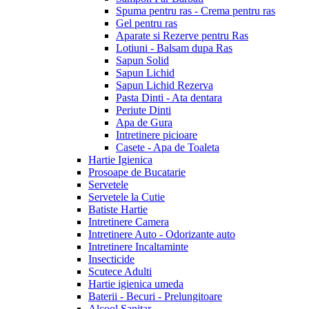
Spuma pentru ras - Crema pentru ras
Gel pentru ras
Aparate si Rezerve pentru Ras
Lotiuni - Balsam dupa Ras
Sapun Solid
Sapun Lichid
Sapun Lichid Rezerva
Pasta Dinti - Ata dentara
Periute Dinti
Apa de Gura
Intretinere picioare
Casete - Apa de Toaleta
Hartie Igienica
Prosoape de Bucatarie
Servetele
Servetele la Cutie
Batiste Hartie
Intretinere Camera
Intretinere Auto - Odorizante auto
Intretinere Incaltaminte
Insecticide
Scutece Adulti
Hartie igienica umeda
Baterii - Becuri - Prelungitoare
Alcool Sanitar