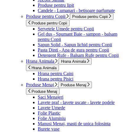
Produse pentru lipit
Candele - Lumanari - betisoare parfumate
Produse pentru Copii
Produse pentru Copii
Produse pentru Copii
Servetele Umede pentru Copii
Gel dus - Spumant Baie - sampon - balsam
pentru Copii
Sapun Solid - Sapun lichid pentru Copii
Pasta Dinti - Apa de gura pentru Copii
Detergent Rufe - Balsam Rufe pentru Copii
Hrana Animala
Hrana Animala
Hrana Animala
Hrana pentru Caini
Hrana pentru Pisici
Produse Menaj
Produse Menaj
Produse Menaj
Saci Menajeri
Lavete praf - lavete uscate - lavete podele
Lavete Umede
Folie Plastic
Folie Aluminiu
Manusi Menaj, masti de unica folosinta
Burete vase