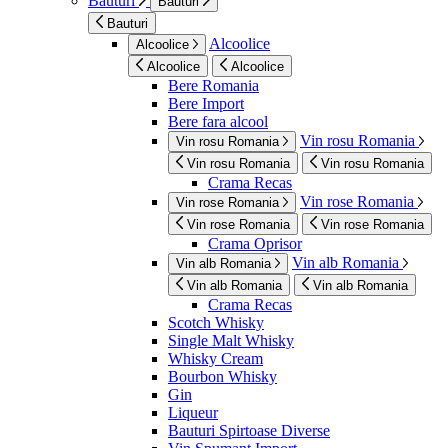
Bauturi
Bauturi
Bauturi
Alcoolice
Alcoolice
Alcoolice
Alcoolice
Bere Romania
Bere Import
Bere fara alcool
Vin rosu Romania
Vin rosu Romania
Vin rosu Romania
Vin rosu Romania
Crama Recas
Vin rose Romania
Vin rose Romania
Vin rose Romania
Vin rose Romania
Crama Oprisor
Vin alb Romania
Vin alb Romania
Vin alb Romania
Vin alb Romania
Crama Recas
Scotch Whisky
Single Malt Whisky
Whisky Cream
Bourbon Whisky
Gin
Liqueur
Bauturi Spirtoase Diverse