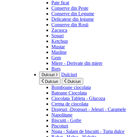
Pate ficat
Conserve din Peste
Conserve din Legume
Delicatese din legume
Conserve din Rosii
Zacusca
Sosuri
Ketchup
Mustar
Masline
Gem
Miere - Derivate din miere
Bors
Dulciuri
Dulciuri
Dulciuri
Dulciuri
Bomboane ciocolata
Batoane Ciocolata
Ciocolata Tableta - Glucoza
Crema de ciocolata
Drajeuri -Dropsuri - Jeleuri - Caramele
Napolitane
Biscuiti - Gofre
Piscoturi
Nuga - Salam de biscuiti - Turta dulce
Rahat - Halva - Halvita