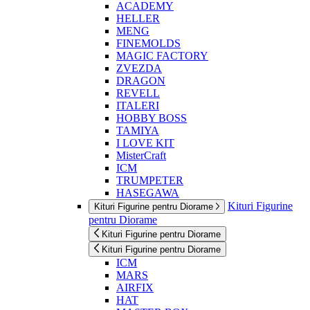
ACADEMY
HELLER
MENG
FINEMOLDS
MAGIC FACTORY
ZVEZDA
DRAGON
REVELL
ITALERI
HOBBY BOSS
TAMIYA
I LOVE KIT
MisterCraft
ICM
TRUMPETER
HASEGAWA
Kituri Figurine
Kituri Figurine pentru Diorame
pentru Diorame
Kituri Figurine pentru Diorame
Kituri Figurine pentru Diorame
ICM
MARS
AIRFIX
HAT