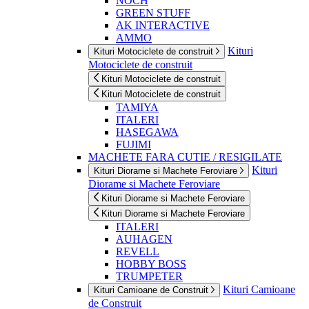
NOCH
GREEN STUFF
AK INTERACTIVE
AMMO
Kituri
Kituri Motociclete de construit
Motociclete de construit
Kituri Motociclete de construit
Kituri Motociclete de construit
TAMIYA
ITALERI
HASEGAWA
FUJIMI
MACHETE FARA CUTIE / RESIGILATE
Kituri
Kituri Diorame si Machete Feroviare
Diorame si Machete Feroviare
Kituri Diorame si Machete Feroviare
Kituri Diorame si Machete Feroviare
ITALERI
AUHAGEN
REVELL
HOBBY BOSS
TRUMPETER
Kituri Camioane
Kituri Camioane de Construit
de Construit