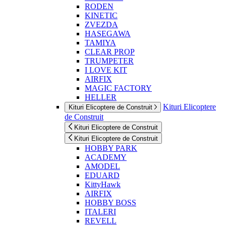
RODEN
KINETIC
ZVEZDA
HASEGAWA
TAMIYA
CLEAR PROP
TRUMPETER
I LOVE KIT
AIRFIX
MAGIC FACTORY
HELLER
Kituri Elicoptere
Kituri Elicoptere de Construit
de Construit
Kituri Elicoptere de Construit
Kituri Elicoptere de Construit
HOBBY PARK
ACADEMY
AMODEL
EDUARD
KittyHawk
AIRFIX
HOBBY BOSS
ITALERI
REVELL