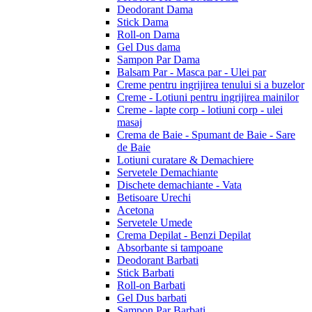
Deodorant Dama
Stick Dama
Roll-on Dama
Gel Dus dama
Sampon Par Dama
Balsam Par - Masca par - Ulei par
Creme pentru ingrijirea tenului si a buzelor
Creme - Lotiuni pentru ingrijirea mainilor
Creme - lapte corp - lotiuni corp - ulei
masaj
Crema de Baie - Spumant de Baie - Sare
de Baie
Lotiuni curatare & Demachiere
Servetele Demachiante
Dischete demachiante - Vata
Betisoare Urechi
Acetona
Servetele Umede
Crema Depilat - Benzi Depilat
Absorbante si tampoane
Deodorant Barbati
Stick Barbati
Roll-on Barbati
Gel Dus barbati
Sampon Par Barbati