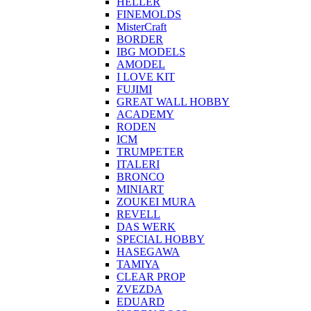
HELLER
FINEMOLDS
MisterCraft
BORDER
IBG MODELS
AMODEL
I LOVE KIT
FUJIMI
GREAT WALL HOBBY
ACADEMY
RODEN
ICM
TRUMPETER
ITALERI
BRONCO
MINIART
ZOUKEI MURA
REVELL
DAS WERK
SPECIAL HOBBY
HASEGAWA
TAMIYA
CLEAR PROP
ZVEZDA
EDUARD