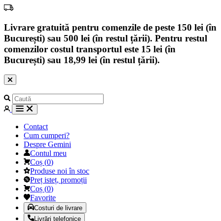
Livrare gratuită pentru comenzile de peste 150 lei (în
București) sau 500 lei (în restul țării). Pentru restul
comenzilor costul transportul este 15 lei (în
București) sau 18,99 lei (în restul țării).
Contact
Cum cumperi?
Despre Gemini
Contul meu
Coș
(
0
)
Produse noi în stoc
Preț isteț, promoții
Coș
(
0
)
Favorite
Costuri de livrare
Livrări telefonice