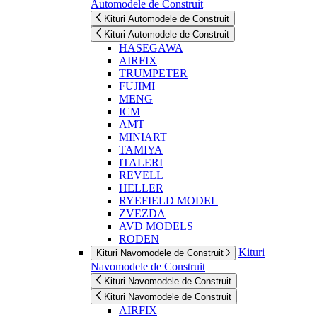
Automodele de Construit
Kituri Automodele de Construit
Kituri Automodele de Construit
HASEGAWA
AIRFIX
TRUMPETER
FUJIMI
MENG
ICM
AMT
MINIART
TAMIYA
ITALERI
REVELL
HELLER
RYEFIELD MODEL
ZVEZDA
AVD MODELS
RODEN
Kituri
Kituri Navomodele de Construit
Navomodele de Construit
Kituri Navomodele de Construit
Kituri Navomodele de Construit
AIRFIX