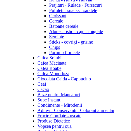
Prajituri - Rulade - Fursecuri
Pufuleti - snacks - saratele
Croissant
Cereale
Batoane cereale
Alune - fistic - caju - migdale
Seminte
Sticks - covrigi - grisine
Chips
Porumb floricele
Cafea Solubila
Cafea Macinata
Cafea Boabe
Cafea Monodoza
Ciocolata Calda - Cappucino
Ceai
Cacao
Baze pentru Mancaruri
Supe Instant
Condimente - Mirodenii
Aditivi - Conservanti - Colorant alimentar
Fructe Confiate - uscate
Produse Dietetice
Vopsea pentru oua