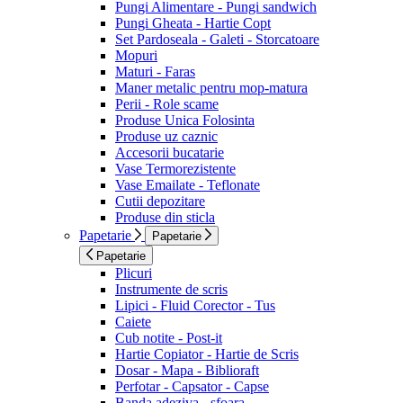
Pungi Alimentare - Pungi sandwich
Pungi Gheata - Hartie Copt
Set Pardoseala - Galeti - Storcatoare
Mopuri
Maturi - Faras
Maner metalic pentru mop-matura
Perii - Role scame
Produse Unica Folosinta
Produse uz caznic
Accesorii bucatarie
Vase Termorezistente
Vase Emailate - Teflonate
Cutii depozitare
Produse din sticla
Papetarie
Papetarie
Papetarie
Plicuri
Instrumente de scris
Lipici - Fluid Corector - Tus
Caiete
Cub notite - Post-it
Hartie Copiator - Hartie de Scris
Dosar - Mapa - Biblioraft
Perfotar - Capsator - Capse
Banda adeziva - sfoara