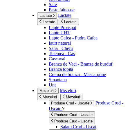
Sare
Paste fainoase
Lactate
Lactate
Lactate
Lactate
Lapte Proaspat
Lapte UHT
Lapte Cafea - Pudra Cafea
Iaurt natural
Sana - Chefir
Telemea - Cas
Cascaval
Branza de Vaci - Branza de burduf
Branza topita
Crema de branza - Mascarpone
Smantana
Unt
Mezeluri
Mezeluri
Mezeluri
Mezeluri
Produse Crud -
Produse Crud - Uscate
Uscate
Produse Crud - Uscate
Produse Crud - Uscate
Salam Crud - Uscat