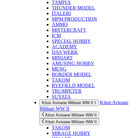
TAMIYA
THUNDER MODEL
ITALERI
MPM PRODUCTION
AMMO
MISTERCRAFT
ICM
SPECIAL HOBBY
ACADEMY
DAS WERK
MINIART
AMUSING HOBBY
MENG
BORDER MODEL
TAKOM
RYEFIELD MODEL
TRUMPETER
SUYATA
Kituri Avioane
Kituri Avioane Militare WW II
Militare WW II
Kituri Avioane Militare WW II
Kituri Avioane Militare WW II
TAKOM
MIRAGE HOBBY