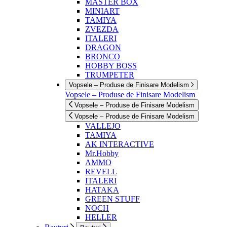
MASTER BOX
MINIART
TAMIYA
ZVEZDA
ITALERI
DRAGON
BRONCO
HOBBY BOSS
TRUMPETER
Vopsele – Produse de Finisare Modelism
Vopsele – Produse de Finisare Modelism
Vopsele – Produse de Finisare Modelism
Vopsele – Produse de Finisare Modelism
VALLEJO
TAMIYA
AK INTERACTIVE
Mr.Hobby
AMMO
REVELL
ITALERI
HATAKA
GREEN STUFF
NOCH
HELLER