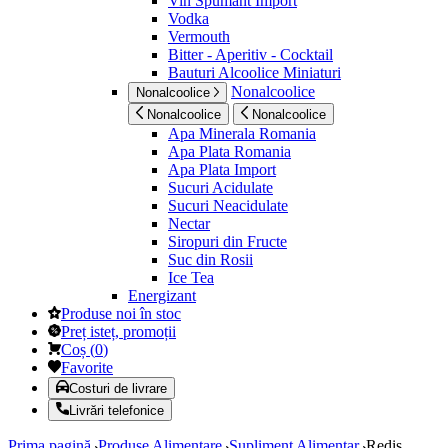
Vin Spumant Import
Vodka
Vermouth
Bitter - Aperitiv - Cocktail
Bauturi Alcoolice Miniaturi
Nonalcoolice
Nonalcoolice
Nonalcoolice
Nonalcoolice
Apa Minerala Romania
Apa Plata Romania
Apa Plata Import
Sucuri Acidulate
Sucuri Neacidulate
Nectar
Siropuri din Fructe
Suc din Rosii
Ice Tea
Energizant
Produse noi în stoc
Preț isteț, promoții
Coș
(
0
)
Favorite
Costuri de livrare
Livrări telefonice
Prima pagină
Produse Alimentare
Supliment Alimentar
Redis