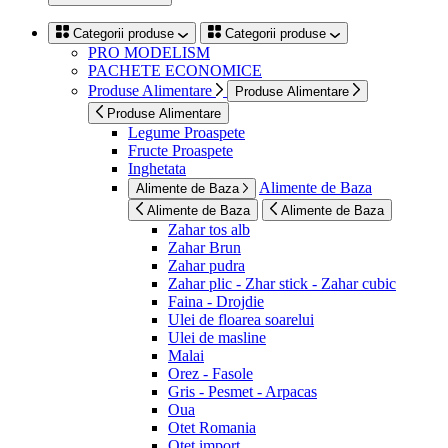
Categorii produse
Categorii produse
PRO MODELISM
PACHETE ECONOMICE
Produse Alimentare
Produse Alimentare
Produse Alimentare
Legume Proaspete
Fructe Proaspete
Inghetata
Alimente de Baza
Alimente de Baza
Alimente de Baza
Alimente de Baza
Zahar tos alb
Zahar Brun
Zahar pudra
Zahar plic - Zhar stick - Zahar cubic
Faina - Drojdie
Ulei de floarea soarelui
Ulei de masline
Malai
Orez - Fasole
Gris - Pesmet - Arpacas
Oua
Otet Romania
Otet import