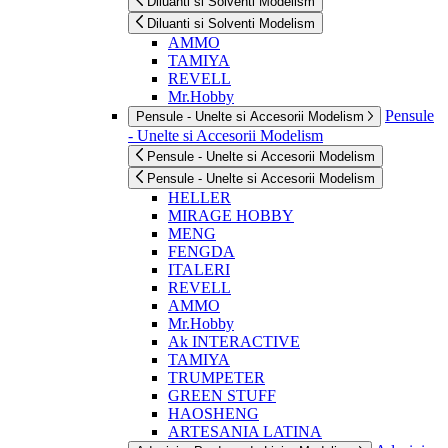
Diluanti si Solventi Modelism
Diluanti si Solventi Modelism
AMMO
TAMIYA
REVELL
Mr.Hobby
Pensule
Pensule - Unelte si Accesorii Modelism
- Unelte si Accesorii Modelism
Pensule - Unelte si Accesorii Modelism
Pensule - Unelte si Accesorii Modelism
HELLER
MIRAGE HOBBY
MENG
FENGDA
ITALERI
REVELL
AMMO
Mr.Hobby
Ak INTERACTIVE
TAMIYA
TRUMPETER
GREEN STUFF
HAOSHENG
ARTESANIA LATINA