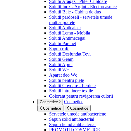
Solutii Aragaz - Plite -Cuptoare
Solutii Inox - Argint - Electrocasnice
Solutii Baie - Cabina de dus
Solutii pardoseli - servetele umede
multisuprafete
Solutii Anticalcar
Solutii Lemn - Mobila
Solutii Antimecegai
Solutii Parchet
Sapun rufe
Solutii Desfundat Tevi
Solutii Geam
Solutii Apret
Solutii Wc
Aparat deo Wc
Solutii pentru piele
Solutii Covoare - Perdele
Solutii intretinere textile
Colorant pentru revigorarea culorii
Cosmetice
Cosmetice
Cosmetice
Cosmetice
Servetele umede antibacteriene
Sapun solid antibacterial
Sapun lichid antibacterial
PROMOTII COSMETICE