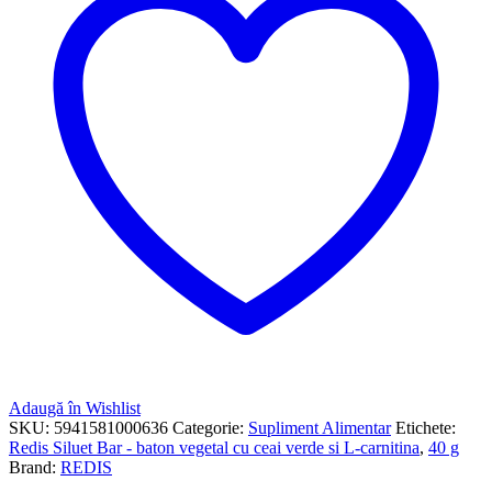
Adaugă în Wishlist
SKU:
5941581000636
Categorie:
Supliment Alimentar
Etichete:
Redis Siluet Bar - baton vegetal cu ceai verde si L-carnitina
,
40 g
Brand:
REDIS