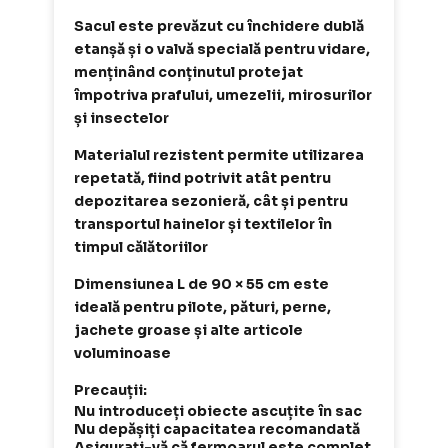
Sacul este prevăzut cu închidere dublă
etanșă și o valvă specială pentru vidare,
menținând conținutul protejat
împotriva prafului, umezelii, mirosurilor
și insectelor
Materialul rezistent permite utilizarea
repetată, fiind potrivit atât pentru
depozitarea sezonieră, cât și pentru
transportul hainelor și textilelor în
timpul călătoriilor
Dimensiunea L de 90 × 55 cm este
ideală pentru pilote, pături, perne,
jachete groase și alte articole
voluminoase
Precauții:
Nu introduceți obiecte ascuțite în sac
Nu depășiți capacitatea recomandată
Asigurați-vă că fermoarul este complet