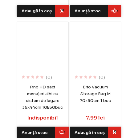
Adaugă în coș
Anunță stoc
(0)
(0)
Fino HD saci
Brio Vacuum
menajeri albi cu
Storage Bag M
sistem de legare
70x50cm 1 buc
36x44cm 10l/50buc
Indisponibil
7.99 lei
Anunță stoc
Adaugă în coș