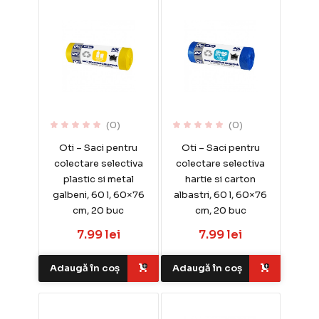
(0)
(0)
Oti – Saci pentru
Oti – Saci pentru
colectare selectiva
colectare selectiva
plastic si metal
hartie si carton
galbeni, 60 l, 60×76
albastri, 60 l, 60×76
cm, 20 buc
cm, 20 buc
7.99 lei
7.99 lei
Adaugă în coș
Adaugă în coș