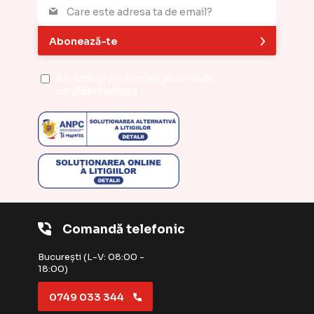
Abonează-te
Am citit și am înțeles
politica de
confidențialitate
Comandă telefonic
București (L-V: 08:00 -
18:00)
0749 033 344