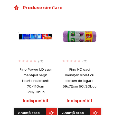
Produse similare
(0)
(0)
Fino Power LD saci
Fino HD saci
menajeri negri
menajeri violet cu
foarte rezistenti
sistem de legare
70x110cm
59x72cm 60l/20buc
120l/10buc
Indisponibil
Indisponibil
Anunță stoc
Anunță stoc