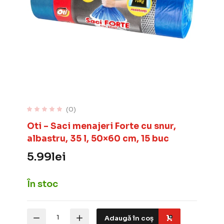
(0)
Oti – Saci menajeri Forte cu snur,
albastru, 35 l, 50×60 cm, 15 buc
5.99
lei
În stoc
Cantitate
Adaugă în coș
Oti