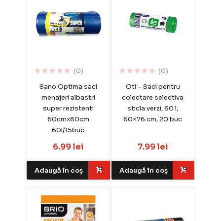
(0)
(0)
Sano Optima saci
Oti – Saci pentru
menajeri albastri
colectare selectiva
super rezistenti
sticla verzi, 60 l,
60cmx80cm
60×76 cm, 20 buc
60l/15buc
6.99 lei
7.99 lei
Adaugă în coș
Adaugă în coș