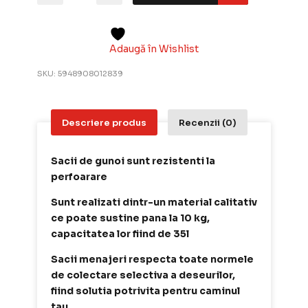
–
Saci
menajeri
Forte
Adaugă în Wishlist
cu
snur,
SKU:
5948908012839
albastru,
35
l,
50x60
Descriere produs
Recenzii (0)
cm,
15
buc
Sacii de gunoi sunt rezistenti la
perfoarare
Sunt realizati dintr-un material calitativ
ce poate sustine pana la 10 kg,
capacitatea lor fiind de 35l
Sacii menajeri respecta toate normele
de colectare selectiva a deseurilor,
fiind solutia potrivita pentru caminul
tau