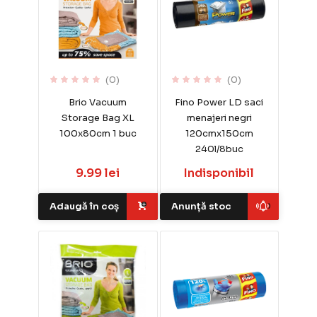
(0)
(0)
Brio Vacuum
Fino Power LD saci
Storage Bag XL
menajeri negri
100x80cm 1 buc
120cmx150cm
240l/8buc
9.99 lei
Indisponibil
Adaugă în coș
Anunță stoc