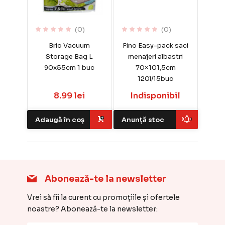
(0)
(0)
Brio Vacuum
Fino Easy-pack saci
Storage Bag L
menajeri albastri
90x55cm 1 buc
70×101,5cm
120l/15buc
8.99 lei
Indisponibil
Adaugă în coș
Anunță stoc
Abonează-te la newsletter
Vrei să fii la curent cu promoțiile și ofertele
noastre? Abonează-te la newsletter: