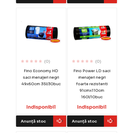
(0)
(0)
Fino Economy HD
Fino Power LD saci
saci menajeri negri
menajeri negri
49x60cm 35l/30buc
foarte rezistenti
91cmx110cm
160l/10buc
Indisponibil
Indisponibil
Anunță stoc
Anunță stoc