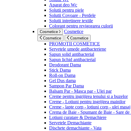
Aparat deo Wc
Solutii pentru piele
Solutii Covoare - Perdele
Solutii intretinere textile
Colorant pentru revigorarea culorii
Cosmetice
Cosmetice
Cosmetice
Cosmetice
PROMOTII COSMETICE
Servetele umede antibacteriene
Sapun solid antibacterial
Sapun lichid antibacterial
Deodorant Dama
Stick Dama
Roll-on Dama
Gel Dus dama
Sampon Par Dama
Balsam Par - Masca par - Ulei par
Creme pentru ingrijirea tenului si a buzelor
Creme - Lotiuni pentru ingrijirea mainilor
Creme - lapte corp - lotiuni corp - ulei masaj
Crema de Baie - Spumant de Baie - Sare de
Lotiuni curatare & Demachiere
Servetele Demachiante
Dischete demachiante - Vata