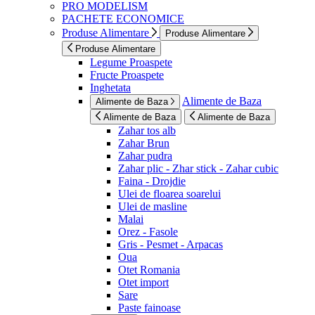
PRO MODELISM
PACHETE ECONOMICE
Produse Alimentare
Produse Alimentare
Produse Alimentare
Legume Proaspete
Fructe Proaspete
Inghetata
Alimente de Baza
Alimente de Baza
Alimente de Baza
Alimente de Baza
Zahar tos alb
Zahar Brun
Zahar pudra
Zahar plic - Zhar stick - Zahar cubic
Faina - Drojdie
Ulei de floarea soarelui
Ulei de masline
Malai
Orez - Fasole
Gris - Pesmet - Arpacas
Oua
Otet Romania
Otet import
Sare
Paste fainoase