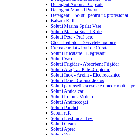
Detergent Automat Capsule
Detergent Manual Pudra
Detergenti - Solutii pentru uz profesional
Balsam Rufe
Solutii Masina Spalat Vase
Solutii Masina Spalat Rufe
Solutii Pete - Praf pete
Clor - Inalbitor - Servetele inalbire
Crema curatat - Praf de Curatat
Solutii Bucatarie - Degresant
Solutii Vase
Solutii Frigider - Absorbant Frigider
Solutii Aragaz - Plite -Cuptoare
Solutii Inox - Argint - Electrocasnice
Solutii Baie - Cabina de dus
Solutii pardoseli - servetele umede multisupr
Solutii Anticalcar
Solutii Lemn - Mobila
Solutii Antimecegai
Solutii Parchet
Sapun rufe
Solutii Desfundat Tevi
Solutii Geam
Solutii Apret
Solutii Wc