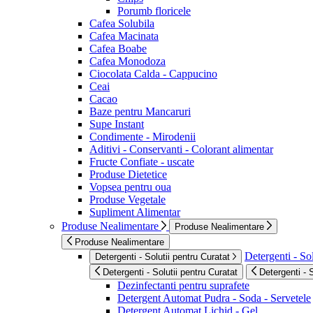
Porumb floricele
Cafea Solubila
Cafea Macinata
Cafea Boabe
Cafea Monodoza
Ciocolata Calda - Cappucino
Ceai
Cacao
Baze pentru Mancaruri
Supe Instant
Condimente - Mirodenii
Aditivi - Conservanti - Colorant alimentar
Fructe Confiate - uscate
Produse Dietetice
Vopsea pentru oua
Produse Vegetale
Supliment Alimentar
Produse Nealimentare
Produse Nealimentare
Produse Nealimentare
Detergenti - Sol
Detergenti - Solutii pentru Curatat
Detergenti - Solutii pentru Curatat
Detergenti - 
Dezinfectanti pentru suprafete
Detergent Automat Pudra - Soda - Servetele
Detergent Automat Lichid - Gel