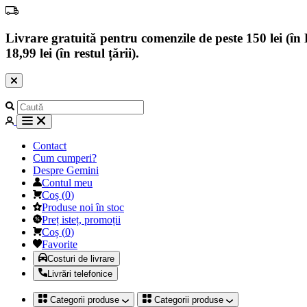
Livrare gratuită pentru comenzile de peste 150 lei (în B
18,99 lei (în restul țării).
Contact
Cum cumperi?
Despre Gemini
Contul meu
Coș
(
0
)
Produse noi în stoc
Preț isteț, promoții
Coș
(
0
)
Favorite
Costuri de livrare
Livrări telefonice
Categorii produse
Categorii produse