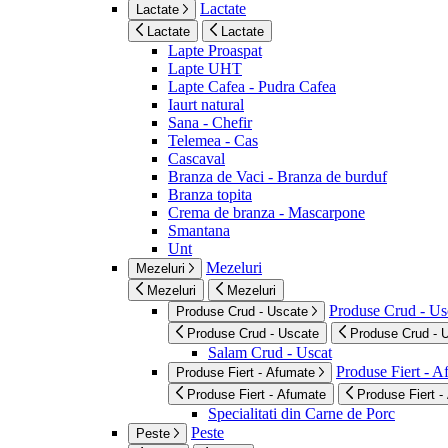
Lactate
Lactate
Lactate
Lactate
Lapte Proaspat
Lapte UHT
Lapte Cafea - Pudra Cafea
Iaurt natural
Sana - Chefir
Telemea - Cas
Cascaval
Branza de Vaci - Branza de burduf
Branza topita
Crema de branza - Mascarpone
Smantana
Unt
Mezeluri
Mezeluri
Mezeluri
Mezeluri
Produse Crud - Us
Produse Crud - Uscate
Produse Crud - Uscate
Produse Crud - 
Salam Crud - Uscat
Produse Fiert - 
Produse Fiert - Afumate
Produse Fiert - Afumate
Produse Fiert -
Specialitati din Carne de Porc
Peste
Peste