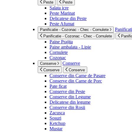
Peste
Peste
Salata icre
Peste Marinat
Delicatese din Peste
Peste Afumat
Panificat
Panificatie - Cozonac - Chec - Cornulete
Panificatie - Cozonac - Chec - Cornulete
Panifi
Paine Prajita
Paine ambalata - Lipie
Cornulete
Cozonac
Conserve
Conserve
Conserve
Conserve
Conserve din Carne de Pasare
Conserve din Carne de Porc
Pate ficat
Conserve din Peste
Conserve din Legume
Delicatese din legume
Conserve din Rosii
Zacusca
Sosuri
Ketchup
Mustar