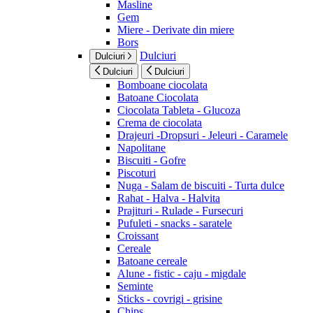
Masline
Gem
Miere - Derivate din miere
Bors
Dulciuri
Dulciuri
Dulciuri
Dulciuri
Bomboane ciocolata
Batoane Ciocolata
Ciocolata Tableta - Glucoza
Crema de ciocolata
Drajeuri -Dropsuri - Jeleuri - Caramele
Napolitane
Biscuiti - Gofre
Piscoturi
Nuga - Salam de biscuiti - Turta dulce
Rahat - Halva - Halvita
Prajituri - Rulade - Fursecuri
Pufuleti - snacks - saratele
Croissant
Cereale
Batoane cereale
Alune - fistic - caju - migdale
Seminte
Sticks - covrigi - grisine
Chips