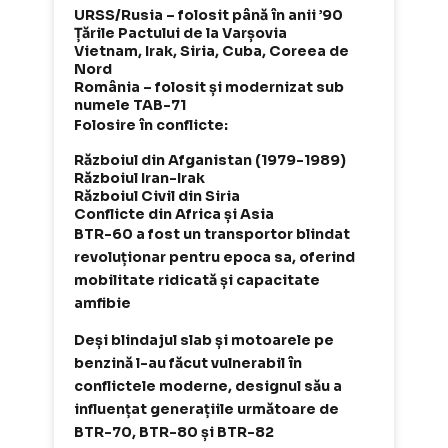
URSS/Rusia – folosit până în anii ’90
Țările Pactului de la Varșovia
Vietnam, Irak, Siria, Cuba, Coreea de
Nord
România – folosit și modernizat sub
numele TAB-71
Folosire în conflicte:
Războiul din Afganistan (1979-1989)
Războiul Iran-Irak
Războiul Civil din Siria
Conflicte din Africa și Asia
BTR-60 a fost un transportor blindat
revoluționar pentru epoca sa, oferind
mobilitate ridicată și capacitate
amfibie
Deși blindajul slab și motoarele pe
benzină l-au făcut vulnerabil în
conflictele moderne, designul său a
influențat generațiile următoare de
BTR-70, BTR-80 și BTR-82