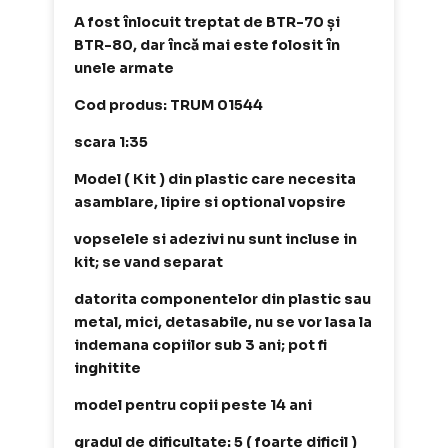
A fost înlocuit treptat de BTR-70 și
BTR-80, dar încă mai este folosit în
unele armate
Cod produs: TRUM 01544
scara 1:35
Model ( Kit ) din plastic care necesita
asamblare, lipire si optional vopsire
vopselele si adezivi nu sunt incluse in
kit; se vand separat
datorita componentelor din plastic sau
metal, mici, detasabile, nu se vor lasa la
indemana copiilor sub 3 ani; pot fi
inghitite
model pentru copii peste 14 ani
gradul de dificultate: 5 ( foarte dificil )