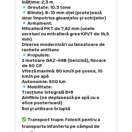
Înălțime: 2,3 m
Greutate: 10.3 tone
Blindaj: 8-10 mm oțel (protejează
doar împotriva gloanțelor și schijelor)
Armament:
Mitralieră PKT de 7,62 mm (unele
versiuni cu mitralieră grea KPVT de 14,5
mm)
Diverse modernizări cu lansatoare de
rachete antitanc
Propulsie:
2 motoare GAZ-49B (benzină), fiecare
de 90 CP
Viteză maximă: 80 km/h pe șosea, 10
km/h pe apă
Autonomie: 500 km
Mobilitate:
Tracțiune integrală 8×8
Amfibiu (se deplasează pe apă cu o
elice posterioară)
Rol și utilizare în luptă
Transport trupe: Folosit pentru a
transporta infanteria pe câmpul de