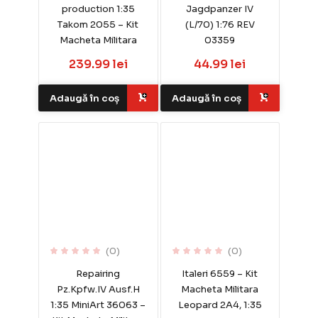
production 1:35
Jagdpanzer IV
Takom 2055 – Kit
(L/70) 1:76 REV
Macheta Militara
03359
239.99 lei
44.99 lei
Adaugă în coș
Adaugă în coș
(0)
(0)
Repairing
Italeri 6559 – Kit
Pz.Kpfw.IV Ausf.H
Macheta Militara
1:35 MiniArt 36063 –
Leopard 2A4, 1:35