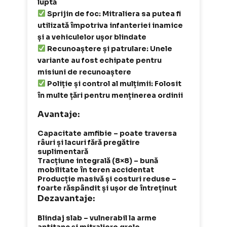
luptă
Sprijin de foc: Mitraliera sa putea fi
utilizată împotriva infanteriei inamice
și a vehiculelor ușor blindate
Recunoaștere și patrulare: Unele
variante au fost echipate pentru
misiuni de recunoaștere
Poliție și control al mulțimii: Folosit
în multe țări pentru menținerea ordinii
Avantaje:
Capacitate amfibie – poate traversa
râuri și lacuri fără pregătire
suplimentară
Tracțiune integrală (8×8) – bună
mobilitate în teren accidentat
Producție masivă și costuri reduse –
foarte răspândit și ușor de întreținut
Dezavantaje:
Blindaj slab – vulnerabil la arme
antitanc și mitraliere grele