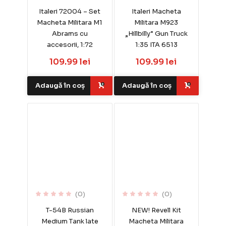
Italeri 72004 – Set
Italeri Macheta
Macheta Militara M1
Militara M923
Abrams cu
„Hillbilly” Gun Truck
accesorii, 1:72
1:35 ITA 6513
109.99 lei
109.99 lei
Adaugă în coș
Adaugă în coș
(0)
(0)
T-54B Russian
NEW! Revell Kit
Medium Tank late
Macheta Militara