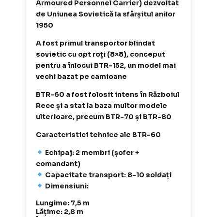
Armoured Personnel Carrier) dezvoltat
de Uniunea Sovietică la sfârșitul anilor
1950
A fost primul transportor blindat
sovietic cu opt roți (8×8), conceput
pentru a înlocui BTR-152, un model mai
vechi bazat pe camioane
BTR-60 a fost folosit intens în Războiul
Rece și a stat la baza multor modele
ulterioare, precum BTR-70 și BTR-80
Caracteristici tehnice ale BTR-60
Echipaj: 2 membri (șofer +
comandant)
Capacitate transport: 8-10 soldați
Dimensiuni:
Lungime: 7,5 m
Lățime: 2,8 m