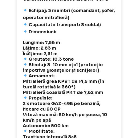
Echipaj: 3 membri (comandant, șofer,
operator mitralieră)
Capacitate transport: 8 soldați
Dimensiuni:
Lungime: 7,56 m
Lățime: 2,83 m
Înălțime: 2,31 m
Greutate: 10,3 tone
Blindaj: 8-10 mm oțel (protecție
împotriva gloanțelor și schijelor)
Armament:
Mitralieră grea KPVT de 14,5 mm (în
turelă rotativă la 360°)
Mitralieră coaxială PKT de 7,62 mm
Propulsie:
2 x motoare GAZ-49B pe benzină,
fiecare cu 90 CP
Viteză maximă: 80 km/h pe șosea, 10
km/h pe apă
Autonomie: 500 km
Mobilitate:
Tracțiune integrală 8×8