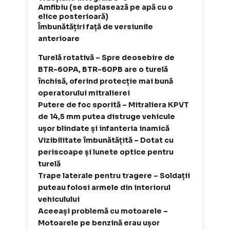
Amfibiu (se deplasează pe apă cu o
elice posterioară)
Îmbunătățiri față de versiunile
anterioare
Turelă rotativă – Spre deosebire de
BTR-60PA, BTR-60PB are o turelă
închisă, oferind protecție mai bună
operatorului mitralierei
Putere de foc sporită – Mitraliera KPVT
de 14,5 mm putea distruge vehicule
ușor blindate și infanteria inamică
Vizibilitate îmbunătățită – Dotat cu
periscoape și lunete optice pentru
turelă
Trape laterale pentru tragere – Soldații
puteau folosi armele din interiorul
vehiculului
Aceeași problemă cu motoarele –
Motoarele pe benzină erau ușor