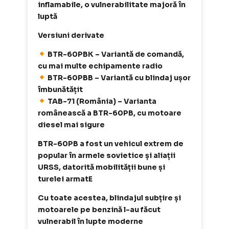
inflamabile, o vulnerabilitate majoră în
luptă
Versiuni derivate
BTR-60PBK – Variantă de comandă,
cu mai multe echipamente radio
BTR-60PBB – Variantă cu blindaj ușor
îmbunătățit
TAB-71 (România) – Varianta
românească a BTR-60PB, cu motoare
diesel mai sigure
BTR-60PB a fost un vehicul extrem de
popular în armele sovietice și aliații
URSS, datorită mobilității bune și
turelei armatE
Cu toate acestea, blindajul subțire și
motoarele pe benzină l-au făcut
vulnerabil în lupte moderne