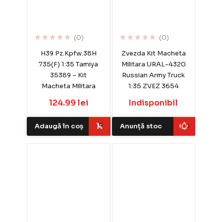
(0)
(0)
H39 Pz.Kpfw.38H
Zvezda Kit Macheta
735(F) 1:35 Tamiya
Militara URAL-4320
35389 – Kit
Russian Army Truck
Macheta Militara
1:35 ZVEZ 3654
124.99 lei
Indisponibil
Adaugă în coș
Anunță stoc