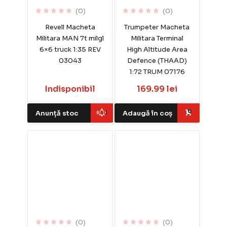
(0)
(0)
Revell Macheta
Trumpeter Macheta
Militara MAN 7t milgl
Militara Terminal
6×6 truck 1:35 REV
High Altitude Area
03043
Defence (THAAD)
1:72 TRUM 07176
Indisponibil
169.99 lei
Anunță stoc
Adaugă în coș
(0)
(0)