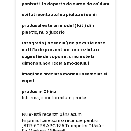
pastrati-le departe de surse de caldura
evitati contactul cu pielea si ochii
produsul este un model ( kit ) din
plastic, nu o jucarie
fotografia ( desenul ) de pe cutie este
cu titlu de prezentare, reprezinta o
sugestie de vopsire, si nu este la
dimensiunea reala a modelului
imaginea prezinta modelul asamblat si
vopsit
produs in China
Informații conformitate produs
Nu există recenzii până acum.
Fii primul care scrii o recenzie pentru
„BTR-60PB APC 1:35 Trumpeter 01544 –
Kit Macheta Militara”