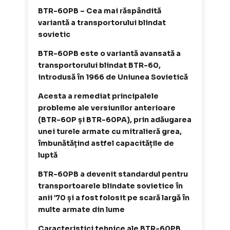
BTR-60PB – Cea mai răspândită
variantă a transportorului blindat
sovietic
BTR-60PB este o variantă avansată a
transportorului blindat BTR-60,
introdusă în 1966 de Uniunea Sovietică
Acesta a remediat principalele
probleme ale versiunilor anterioare
(BTR-60P și BTR-60PA), prin adăugarea
unei turele armate cu mitralieră grea,
îmbunătățind astfel capacitățile de
luptă
BTR-60PB a devenit standardul pentru
transportoarele blindate sovietice în
anii ’70 și a fost folosit pe scară largă în
multe armate din lume
Caracteristici tehnice ale BTR-60PB