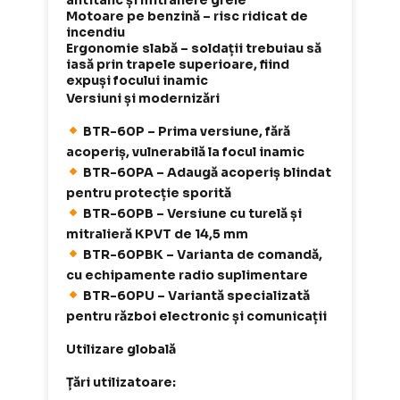
Motoare pe benzină – risc ridicat de
incendiu
Ergonomie slabă – soldații trebuiau să
iasă prin trapele superioare, fiind
expuși focului inamic
Versiuni și modernizări
BTR-60P – Prima versiune, fără
acoperiș, vulnerabilă la focul inamic
BTR-60PA – Adaugă acoperiș blindat
pentru protecție sporită
BTR-60PB – Versiune cu turelă și
mitralieră KPVT de 14,5 mm
BTR-60PBK – Varianta de comandă,
cu echipamente radio suplimentare
BTR-60PU – Variantă specializată
pentru război electronic și comunicații
Utilizare globală
Țări utilizatoare: