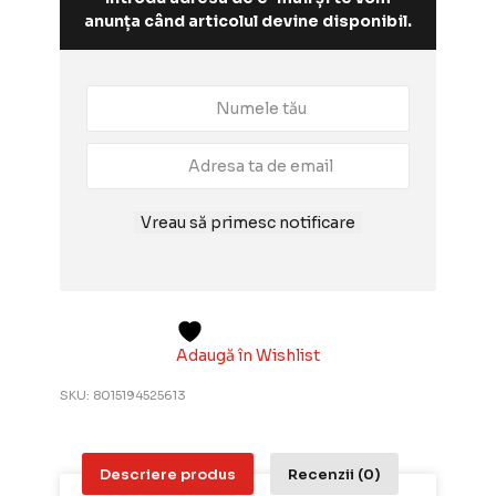
anunța când articolul devine disponibil.
Vreau să primesc notificare
Adaugă în Wishlist
SKU:
8015194525613
Descriere produs
Recenzii (0)