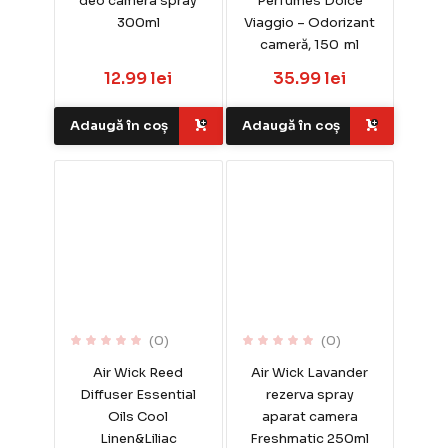
deo camera spray
Perfumes Dolce
300ml
Viaggio – Odorizant
cameră, 150 ml
12.99 lei
35.99 lei
Adaugă în coș
Adaugă în coș
(0)
(0)
Air Wick Reed
Air Wick Lavander
Diffuser Essential
rezerva spray
Oils Cool
aparat camera
Linen&Liliac
Freshmatic 250ml