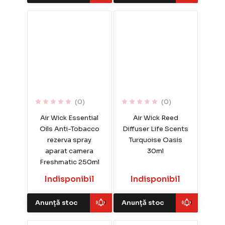
(0)
(0)
Air Wick Essential
Air Wick Reed
Oils Anti-Tobacco
Diffuser Life Scents
rezerva spray
Turquoise Oasis
aparat camera
30ml
Freshmatic 250ml
Indisponibil
Indisponibil
Anunță stoc
Anunță stoc