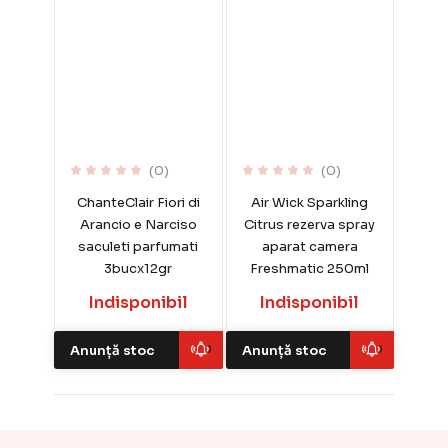
(0)
(0)
ChanteClair Fiori di
Air Wick Sparkling
Arancio e Narciso
Citrus rezerva spray
saculeti parfumati
aparat camera
3bucx12gr
Freshmatic 250ml
Indisponibil
Indisponibil
Anunță stoc
Anunță stoc