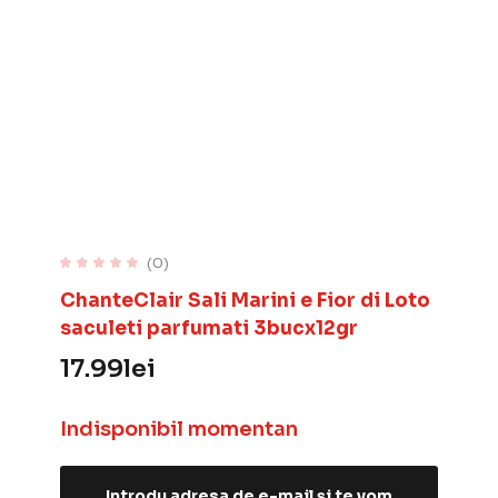
(0)
ChanteClair Sali Marini e Fior di Loto
saculeti parfumati 3bucx12gr
17.99
lei
Indisponibil momentan
Introdu adresa de e-mail și te vom