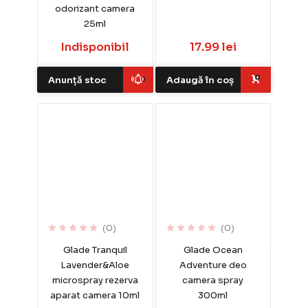
odorizant camera
25ml
Indisponibil
17.99 lei
Anunță stoc
Adaugă în coș
(0)
(0)
Glade Tranquil
Glade Ocean
Lavender&Aloe
Adventure deo
microspray rezerva
camera spray
aparat camera 10ml
300ml