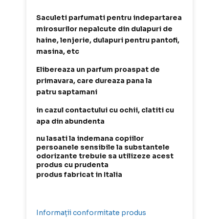
Saculeti parfumati pentru indepartarea
mirosurilor nepalcute din dulapuri de
haine, lenjerie, dulapuri pentru pantofi,
masina, etc
Elibereaza un parfum proaspat de
primavara, care dureaza pana la
patru saptamani
in cazul contactului cu ochii, clatiti cu
apa din abundenta
nu lasati la indemana copiilor
persoanele sensibile la substantele
odorizante trebuie sa utilizeze acest
produs cu prudenta
produs fabricat in Italia
Informații conformitate produs