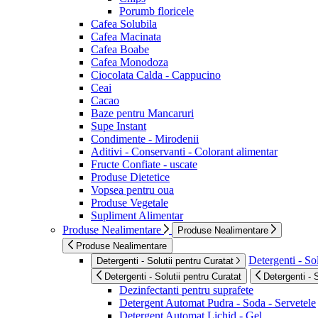
Porumb floricele
Cafea Solubila
Cafea Macinata
Cafea Boabe
Cafea Monodoza
Ciocolata Calda - Cappucino
Ceai
Cacao
Baze pentru Mancaruri
Supe Instant
Condimente - Mirodenii
Aditivi - Conservanti - Colorant alimentar
Fructe Confiate - uscate
Produse Dietetice
Vopsea pentru oua
Produse Vegetale
Supliment Alimentar
Produse Nealimentare
Produse Nealimentare
Produse Nealimentare
Detergenti - Sol
Detergenti - Solutii pentru Curatat
Detergenti - Solutii pentru Curatat
Detergenti - 
Dezinfectanti pentru suprafete
Detergent Automat Pudra - Soda - Servetele
Detergent Automat Lichid - Gel