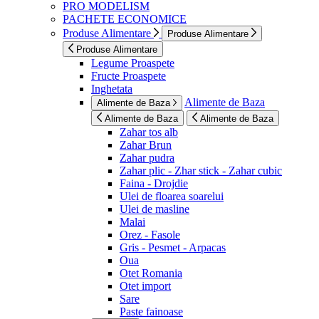
PRO MODELISM
PACHETE ECONOMICE
Produse Alimentare
Produse Alimentare
Produse Alimentare
Legume Proaspete
Fructe Proaspete
Inghetata
Alimente de Baza
Alimente de Baza
Alimente de Baza
Alimente de Baza
Zahar tos alb
Zahar Brun
Zahar pudra
Zahar plic - Zhar stick - Zahar cubic
Faina - Drojdie
Ulei de floarea soarelui
Ulei de masline
Malai
Orez - Fasole
Gris - Pesmet - Arpacas
Oua
Otet Romania
Otet import
Sare
Paste fainoase