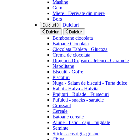
Masline
Gem
Miere - Derivate din miere
Bors
Dulciuri
Dulciuri
Dulciuri
Dulciuri
Bomboane ciocolata
Batoane Ciocolata
Ciocolata Tableta - Glucoza
Crema de ciocolata
Drajeuri -Dropsuri - Jeleuri - Caramele
Napolitane
Biscuiti - Gofre
Piscoturi
Nuga - Salam de biscuiti - Turta dulce
Rahat - Halva - Halvita
Prajituri - Rulade - Fursecuri
Pufuleti - snacks - saratele
Croissant
Cereale
Batoane cereale
Alune - fistic - caju - migdale
Seminte
Sticks - covrigi - grisine
Chips