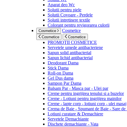
Aparat deo Wc
Solutii pentru piele
Solutii Covoare - Perdele
Solutii intretinere textile
Colorant pentru revigorarea culorii
Cosmetice
Cosmetice
Cosmetice
Cosmetice
PROMOTII COSMETICE
Servetele umede antibacteriene
Sapun solid antibacterial
Sapun lichid antibacterial
Deodorant Dama
Stick Dama
Roll-on Dama
Gel Dus dama
Sampon Par Dama
Balsam Par - Masca par - Ulei par
Creme pentru ingrijirea tenului si a buzelor
Creme - Lotiuni pentru ingrijirea mainilor
Creme - lapte corp - lotiuni corp - ulei masaj
Crema de Baie - Spumant de Baie - Sare de
Lotiuni curatare & Demachiere
Servetele Demachiante
Dischete demachiante - Vata