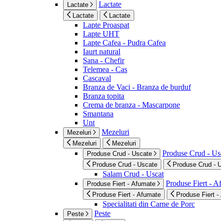
Lactate
Lactate
Lactate
Lactate
Lapte Proaspat
Lapte UHT
Lapte Cafea - Pudra Cafea
Iaurt natural
Sana - Chefir
Telemea - Cas
Cascaval
Branza de Vaci - Branza de burduf
Branza topita
Crema de branza - Mascarpone
Smantana
Unt
Mezeluri
Mezeluri
Mezeluri
Mezeluri
Produse Crud - Us
Produse Crud - Uscate
Produse Crud - Uscate
Produse Crud - 
Salam Crud - Uscat
Produse Fiert - 
Produse Fiert - Afumate
Produse Fiert - Afumate
Produse Fiert -
Specialitati din Carne de Porc
Peste
Peste