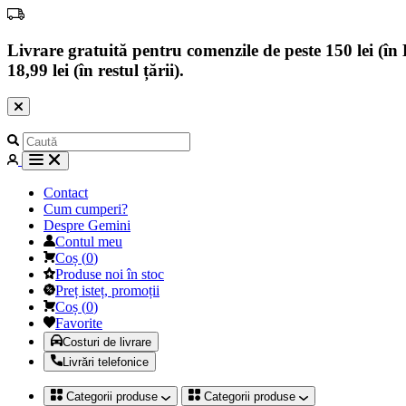
Livrare gratuită pentru comenzile de peste 150 lei (în B
18,99 lei (în restul țării).
Contact
Cum cumperi?
Despre Gemini
Contul meu
Coș
(
0
)
Produse noi în stoc
Preț isteț, promoții
Coș
(
0
)
Favorite
Costuri de livrare
Livrări telefonice
Categorii produse
Categorii produse