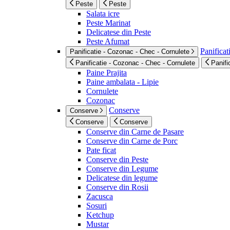
Peste
Peste
Salata icre
Peste Marinat
Delicatese din Peste
Peste Afumat
Panificat
Panificatie - Cozonac - Chec - Cornulete
Panificatie - Cozonac - Chec - Cornulete
Panifi
Paine Prajita
Paine ambalata - Lipie
Cornulete
Cozonac
Conserve
Conserve
Conserve
Conserve
Conserve din Carne de Pasare
Conserve din Carne de Porc
Pate ficat
Conserve din Peste
Conserve din Legume
Delicatese din legume
Conserve din Rosii
Zacusca
Sosuri
Ketchup
Mustar