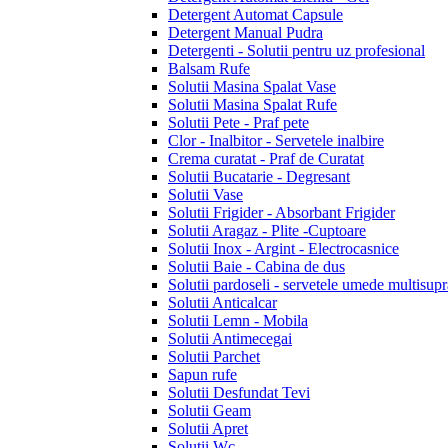
Detergent Automat Capsule
Detergent Manual Pudra
Detergenti - Solutii pentru uz profesional
Balsam Rufe
Solutii Masina Spalat Vase
Solutii Masina Spalat Rufe
Solutii Pete - Praf pete
Clor - Inalbitor - Servetele inalbire
Crema curatat - Praf de Curatat
Solutii Bucatarie - Degresant
Solutii Vase
Solutii Frigider - Absorbant Frigider
Solutii Aragaz - Plite -Cuptoare
Solutii Inox - Argint - Electrocasnice
Solutii Baie - Cabina de dus
Solutii pardoseli - servetele umede multisupr
Solutii Anticalcar
Solutii Lemn - Mobila
Solutii Antimecegai
Solutii Parchet
Sapun rufe
Solutii Desfundat Tevi
Solutii Geam
Solutii Apret
Solutii Wc