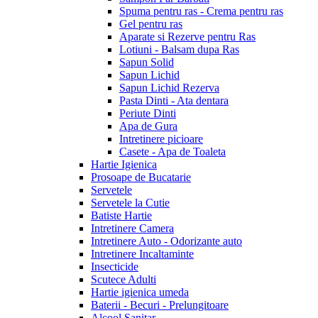
Spuma pentru ras - Crema pentru ras
Gel pentru ras
Aparate si Rezerve pentru Ras
Lotiuni - Balsam dupa Ras
Sapun Solid
Sapun Lichid
Sapun Lichid Rezerva
Pasta Dinti - Ata dentara
Periute Dinti
Apa de Gura
Intretinere picioare
Casete - Apa de Toaleta
Hartie Igienica
Prosoape de Bucatarie
Servetele
Servetele la Cutie
Batiste Hartie
Intretinere Camera
Intretinere Auto - Odorizante auto
Intretinere Incaltaminte
Insecticide
Scutece Adulti
Hartie igienica umeda
Baterii - Becuri - Prelungitoare
Alcool Sanitar