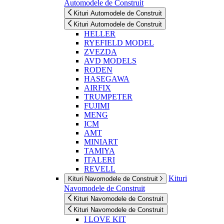
Automodele de Construit
Kituri Automodele de Construit
Kituri Automodele de Construit
HELLER
RYEFIELD MODEL
ZVEZDA
AVD MODELS
RODEN
HASEGAWA
AIRFIX
TRUMPETER
FUJIMI
MENG
ICM
AMT
MINIART
TAMIYA
ITALERI
REVELL
Kituri
Kituri Navomodele de Construit
Navomodele de Construit
Kituri Navomodele de Construit
Kituri Navomodele de Construit
I LOVE KIT