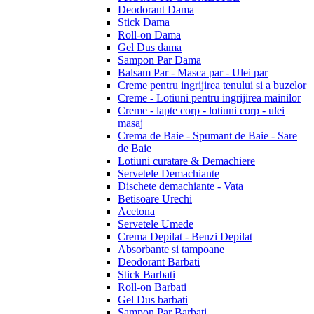
Deodorant Dama
Stick Dama
Roll-on Dama
Gel Dus dama
Sampon Par Dama
Balsam Par - Masca par - Ulei par
Creme pentru ingrijirea tenului si a buzelor
Creme - Lotiuni pentru ingrijirea mainilor
Creme - lapte corp - lotiuni corp - ulei
masaj
Crema de Baie - Spumant de Baie - Sare
de Baie
Lotiuni curatare & Demachiere
Servetele Demachiante
Dischete demachiante - Vata
Betisoare Urechi
Acetona
Servetele Umede
Crema Depilat - Benzi Depilat
Absorbante si tampoane
Deodorant Barbati
Stick Barbati
Roll-on Barbati
Gel Dus barbati
Sampon Par Barbati