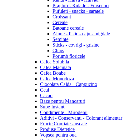
Prajituri - Rulade - Fursecuri
Pufuleti - snacks - saratele
Croissant
Cereale
Batoane cereale
Alune - fistic - caju - migdale
Seminte
Sticks - covrigi - grisine
Chips
Porumb floricele
Cafea Solubila
Cafea Macinata
Cafea Boabe
Cafea Monodoza
Ciocolata Calda - Cappucino
Ceai
Cacao
Baze pentru Mancaruri
Supe Instant
Condimente - Mirodenii
Aditivi - Conservanti - Colorant alimentar
Fructe Confiate - uscate
Produse Dietetice
Vopsea pentru oua