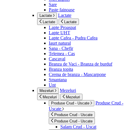
Sare
Paste fainoase
Lactate
Lactate
Lactate
Lactate
Lapte Proaspat
Lapte UHT
Lapte Cafea - Pudra Cafea
Iaurt natural
Sana - Chefir
Telemea - Cas
Cascaval
Branza de Vaci - Branza de burduf
Branza topita
Crema de branza - Mascarpone
Smantana
Unt
Mezeluri
Mezeluri
Mezeluri
Mezeluri
Produse Crud -
Produse Crud - Uscate
Uscate
Produse Crud - Uscate
Produse Crud - Uscate
Salam Crud - Uscat