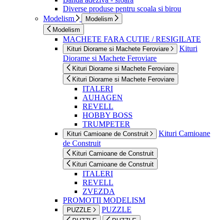
Diverse produse pentru scoala si birou
Modelism
Modelism
Modelism
MACHETE FARA CUTIE / RESIGILATE
Kituri
Kituri Diorame si Machete Feroviare
Diorame si Machete Feroviare
Kituri Diorame si Machete Feroviare
Kituri Diorame si Machete Feroviare
ITALERI
AUHAGEN
REVELL
HOBBY BOSS
TRUMPETER
Kituri Camioane
Kituri Camioane de Construit
de Construit
Kituri Camioane de Construit
Kituri Camioane de Construit
ITALERI
REVELL
ZVEZDA
PROMOTII MODELISM
PUZZLE
PUZZLE