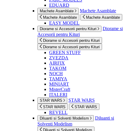
EDUARD
Machete Asamblate
Machete Asamblate
Machete Asamblate
Machete Asamblate
EASY MODEL
Diorame si
Diorame si Accesorii pentru Kituri
Accesorii pentru Kituri
Diorame si Accesorii pentru Kituri
Diorame si Accesorii pentru Kituri
GREEN STUFF
ZVEZDA
AIRFIX
TAKOM
NOCH
TAMIYA
MINIART
MisterCraft
ITALERI
STAR WARS
STAR WARS
STAR WARS
STAR WARS
REVELL
Diluanti si
Diluanti si Solventi Modelism
Solventi Modelism
Diluanti si Solventi Modelism