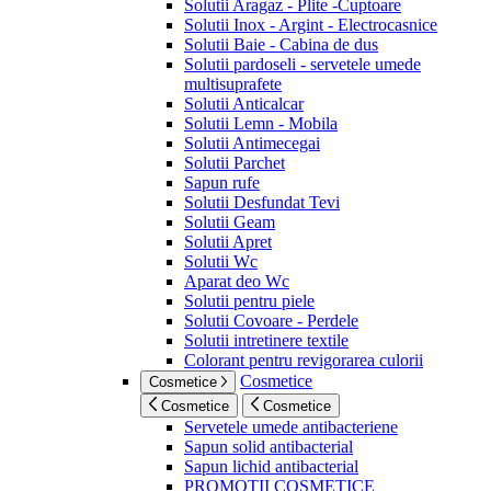
Solutii Aragaz - Plite -Cuptoare
Solutii Inox - Argint - Electrocasnice
Solutii Baie - Cabina de dus
Solutii pardoseli - servetele umede
multisuprafete
Solutii Anticalcar
Solutii Lemn - Mobila
Solutii Antimecegai
Solutii Parchet
Sapun rufe
Solutii Desfundat Tevi
Solutii Geam
Solutii Apret
Solutii Wc
Aparat deo Wc
Solutii pentru piele
Solutii Covoare - Perdele
Solutii intretinere textile
Colorant pentru revigorarea culorii
Cosmetice
Cosmetice
Cosmetice
Cosmetice
Servetele umede antibacteriene
Sapun solid antibacterial
Sapun lichid antibacterial
PROMOTII COSMETICE