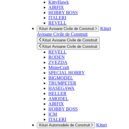
KittyHawk
AIRFIX
HOBBY BOSS
ITALERI
REVELL
Kituri
Kituri Avioane Civile de Construit
Avioane Civile de Construit
Kituri Avioane Civile de Construit
Kituri Avioane Civile de Construit
REVELL
RODEN
ZVEZDA
MisterCraft
SPECIAL HOBBY
BIGMODEL
TRUMPETER
HASEGAWA
HELLER
AMODEL
AIRFIX
HOBBY BOSS
ICM
ITALERI
Kituri
Kituri Automodele de Construit