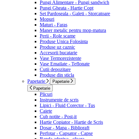
Pungi Alimentare - Pungi sandwich
Pungi Gheata - Hartie Copt
Set Pardoseala - Galeti - Storcatoare
Mopuri
Maturi - Faras
Maner metalic pentru mop-matura
Perii - Role scame
Produse Unica Folosinta
Produse uz caznic
Accesorii bucatarie
Vase Termorezistente
Vase Emailate - Teflonate
Cutii depozitare
Produse din sticla
Papetarie
Papetarie
Papetarie
Plicuri
Instrumente de scris
Lipici - Fluid Corector - Tus
Caiete
Cub notite - Post-it
Hartie Copiator - Hartie de Scris
Dosar - Mapa - Biblioraft
Perfotar - Capsator - Capse
Banda adeziva - sfoara