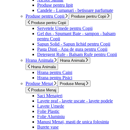
Produse pentru lipit
Candele - Lumanari - betisoare parfumate
Produse pentru Copii
Produse pentru Copii
Produse pentru Copii
Servetele Umede pentru Copii
Gel dus - Spumant Baie - sampon - balsam
pentru Copii
Sapun Solid - Sapun lichid pentru Copii
Pasta Dinti - Apa de gura pentru Copii
Detergent Rufe - Balsam Rufe pentru Copii
Hrana Animala
Hrana Animala
Hrana Animala
Hrana pentru Caini
Hrana pentru Pisici
Produse Menaj
Produse Menaj
Produse Menaj
Saci Menajeri
Lavete praf - lavete uscate - lavete podele
Lavete Umede
Folie Plastic
Folie Aluminiu
Manusi Menaj, masti de unica folosinta
Burete vase