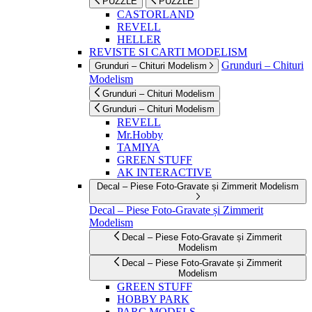
PUZZLE
PUZZLE
CASTORLAND
REVELL
HELLER
REVISTE SI CARTI MODELISM
Grunduri – Chituri
Grunduri – Chituri Modelism
Modelism
Grunduri – Chituri Modelism
Grunduri – Chituri Modelism
REVELL
Mr.Hobby
TAMIYA
GREEN STUFF
AK INTERACTIVE
Decal – Piese Foto-Gravate și Zimmerit Modelism
Decal – Piese Foto-Gravate și Zimmerit
Modelism
Decal – Piese Foto-Gravate și Zimmerit
Modelism
Decal – Piese Foto-Gravate și Zimmerit
Modelism
GREEN STUFF
HOBBY PARK
PARC MODELS