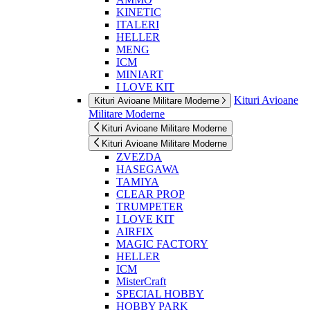
KINETIC
ITALERI
HELLER
MENG
ICM
MINIART
I LOVE KIT
Kituri Avioane
Kituri Avioane Militare Moderne
Militare Moderne
Kituri Avioane Militare Moderne
Kituri Avioane Militare Moderne
ZVEZDA
HASEGAWA
TAMIYA
CLEAR PROP
TRUMPETER
I LOVE KIT
AIRFIX
MAGIC FACTORY
HELLER
ICM
MisterCraft
SPECIAL HOBBY
HOBBY PARK