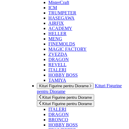
MisterCraft
ICM
TRUMPETER
HASEGAWA
AIRFIX
ACADEMY
HELLER
MENG
FINEMOLDS
MAGIC FACTORY
ZVEZDA
DRAGON
REVELL
ITALERI
HOBBY BOSS
TAMIYA
Kituri Figurine
Kituri Figurine pentru Diorame
pentru Diorame
Kituri Figurine pentru Diorame
Kituri Figurine pentru Diorame
ITALERI
DRAGON
BRONCO
HOBBY BOSS