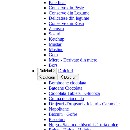
Pate ficat
Conserve din Peste
Conserve din Legume
Delicatese din legume
Conserve din Rosii
Zacusca
Sosuri
Ketchup
Mustar
Masline
Gem
Miere - Derivate din miere
Bors
Dulciuri
Dulciuri
Dulciuri
Dulciuri
Bomboane ciocolata
Batoane Ciocolata
Ciocolata Tableta - Glucoza
Crema de ciocolata
Drajeuri -Dropsuri - Jeleuri - Caramele
Napolitane
Biscuiti - Gofre
Piscoturi
Nuga - Salam de biscuiti - Turta dulce
Rahat - Halva - Halvita