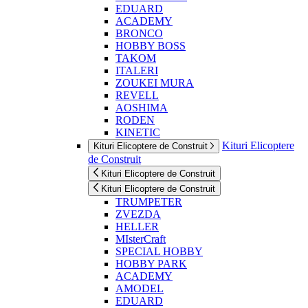
EDUARD
ACADEMY
BRONCO
HOBBY BOSS
TAKOM
ITALERI
ZOUKEI MURA
REVELL
AOSHIMA
RODEN
KINETIC
Kituri Elicoptere
Kituri Elicoptere de Construit
de Construit
Kituri Elicoptere de Construit
Kituri Elicoptere de Construit
TRUMPETER
ZVEZDA
HELLER
MIsterCraft
SPECIAL HOBBY
HOBBY PARK
ACADEMY
AMODEL
EDUARD