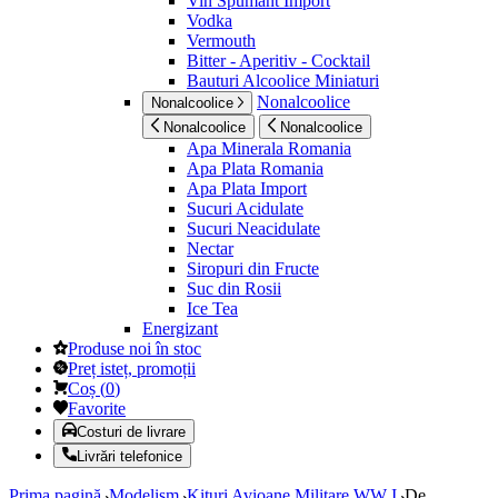
Vin Spumant Import
Vodka
Vermouth
Bitter - Aperitiv - Cocktail
Bauturi Alcoolice Miniaturi
Nonalcoolice
Nonalcoolice
Nonalcoolice
Nonalcoolice
Apa Minerala Romania
Apa Plata Romania
Apa Plata Import
Sucuri Acidulate
Sucuri Neacidulate
Nectar
Siropuri din Fructe
Suc din Rosii
Ice Tea
Energizant
Produse noi în stoc
Preț isteț, promoții
Coș
(
0
)
Favorite
Costuri de livrare
Livrări telefonice
Prima pagină
Modelism
Kituri Avioane Militare WW I
De