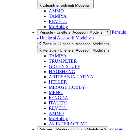
Diluanti si Solventi Modelism
AMMO
TAMIYA
REVELL
Mr.Hobby
Pensule
Pensule - Unelte si Accesorii Modelism
- Unelte si Accesorii Modelism
Pensule - Unelte si Accesorii Modelism
Pensule - Unelte si Accesorii Modelism
TAMIYA
TRUMPETER
GREEN STUFF
HAOSHENG
ARTESANIA LATINA
HELLER
MIRAGE HOBBY
MENG
FENGDA
ITALERI
REVELL
AMMO
Mr.Hobby
Ak INTERACTIVE
Adezivi –
Adezivi – Produse de Lipire Modelism