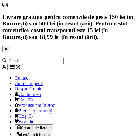
Livrare gratuită pentru comenzile de peste 150 lei (în
București) sau 500 lei (în restul țării). Pentru restul
comenzilor costul transportul este 15 lei (în
București) sau 18,99 lei (în restul țării).
Contact
Cum cumperi?
Despre Gemini
Contul meu
Coș
(
0
)
Produse noi în stoc
Preț isteț, promoții
Coș
(
0
)
Favorite
Costuri de livrare
Livrări telefonice