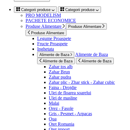
Categorii produse
Categorii produse
PRO MODELISM
PACHETE ECONOMICE
Produse Alimentare
Produse Alimentare
Produse Alimentare
Legume Proaspete
Fructe Proaspete
Inghetata
Alimente de Baza
Alimente de Baza
Alimente de Baza
Alimente de Baza
Zahar tos alb
Zahar Brun
Zahar pudra
Zahar plic - Zhar stick - Zahar cubic
Faina - Drojdie
Ulei de floarea soarelui
Ulei de masline
Malai
Orez - Fasole
Gris - Pesmet - Arpacas
Oua
Otet Romania
Otet import