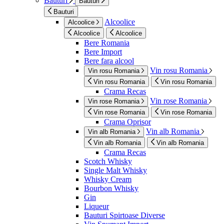
Bauturi
Bauturi
Bauturi
Alcoolice
Alcoolice
Alcoolice
Alcoolice
Bere Romania
Bere Import
Bere fara alcool
Vin rosu Romania
Vin rosu Romania
Vin rosu Romania
Vin rosu Romania
Crama Recas
Vin rose Romania
Vin rose Romania
Vin rose Romania
Vin rose Romania
Crama Oprisor
Vin alb Romania
Vin alb Romania
Vin alb Romania
Vin alb Romania
Crama Recas
Scotch Whisky
Single Malt Whisky
Whisky Cream
Bourbon Whisky
Gin
Liqueur
Bauturi Spirtoase Diverse