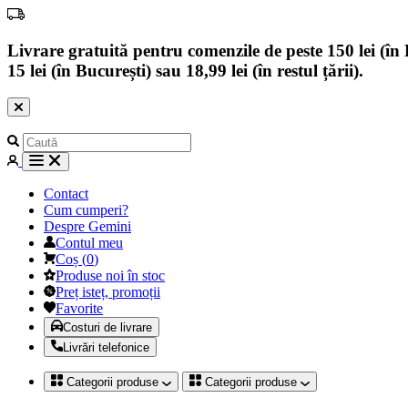
Livrare gratuită pentru comenzile de peste 150 lei (în B
15 lei (în București) sau 18,99 lei (în restul țării).
Contact
Cum cumperi?
Despre Gemini
Contul meu
Coș
(
0
)
Produse noi în stoc
Preț isteț, promoții
Favorite
Costuri de livrare
Livrări telefonice
Categorii produse
Categorii produse