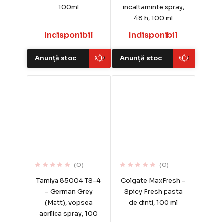
100ml
incaltaminte spray,
48 h, 100 ml
Indisponibil
Indisponibil
Anunță stoc
Anunță stoc
(0)
(0)
Tamiya 85004 TS-4
Colgate MaxFresh –
– German Grey
Spicy Fresh pasta
(Matt), vopsea
de dinti, 100 ml
acrilica spray, 100