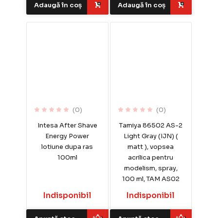
Adaugă în coș
Adaugă în coș
(0)
(0)
Intesa After Shave
Tamiya 86502 AS-2
Energy Power
Light Gray (IJN) (
lotiune dupa ras
matt ), vopsea
100ml
acrilica pentru
modelism, spray,
100 ml, TAM AS02
Indisponibil
Indisponibil