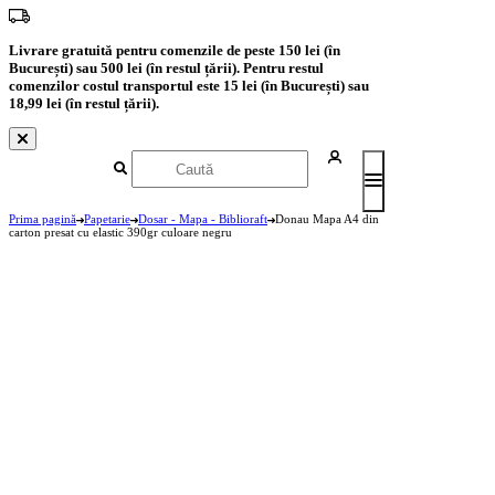
Livrare gratuită pentru comenzile de peste 150 lei (în
București) sau 500 lei (în restul țării). Pentru restul
comenzilor costul transportul este 15 lei (în București) sau
18,99 lei (în restul țării).
Prima pagină
Papetarie
Dosar - Mapa - Biblioraft
Donau Mapa A4 din
carton presat cu elastic 390gr culoare negru