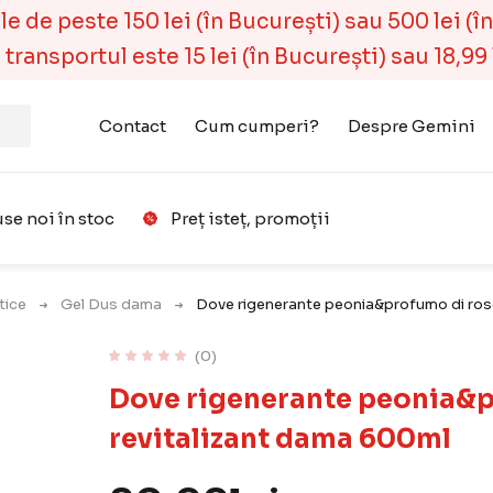
 de peste 150 lei (în București) sau 500 lei (în r
ransportul este 15 lei (în București) sau 18,99 l
Contact
Cum cumperi?
Despre Gemini
se noi în stoc
Preț isteț, promoții
Favorit
ice
Gel Dus dama
Dove rigenerante peonia&profumo di rose
(0)
Dove rigenerante peonia&p
revitalizant dama 600ml