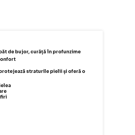
păt de bujor, curăță în profunzime
confort
rotejează straturile pielii și oferă o
ielea
are
firi