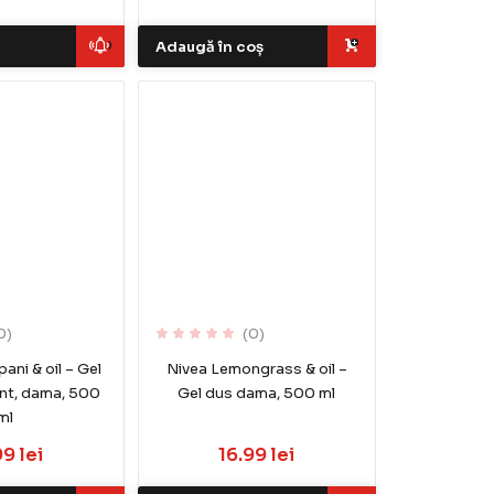
Adaugă în coș
0)
(0)
ani & oil – Gel
Nivea Lemongrass & oil –
ant, dama, 500
Gel dus dama, 500 ml
ml
99 lei
16.99 lei