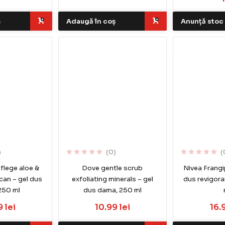
ș
Adaugă în coș
Anunță stoc
)
(0)
(
flege aloe &
Dove gentle scrub
Nivea Frangip
an – gel dus
exfoliating minerals – gel
dus revigor
250 ml
dus dama, 250 ml
 lei
10.99 lei
16.