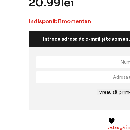
20.99
lei
Indisponibil momentan
Introdu adresa de e-mail și te vom anu
Vreau să prime
Adaugă în