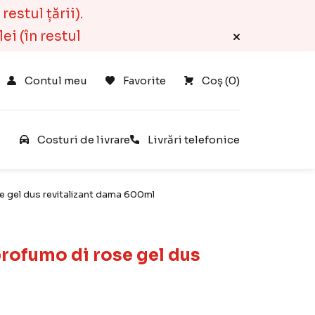
estul țării).
ei (în restul
Contul meu
Favorite
Coș 
(
0
)
e
Costuri de livrare
Livrări telefonice
 gel dus revitalizant dama 600ml
rofumo di rose gel dus