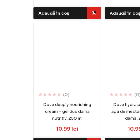
Adaugă în coș
Adaugă în co
(0)
(0
Dove deeply nourishing
Dove hydra p
cream – gel dus dama
apa de mestac
nutritiv, 250 ml
dama, 
10.99 lei
10.99