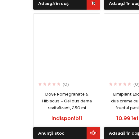
Adaugă în coș
Adaugă în co
(0)
(0
Dove Pomegranate &
Elmiplant Exot
Hibiscus – Gel dus dama
dus crema cu 
revitalizant, 250 ml
fructul pas
Indisponibil
10.99 le
Anunță stoc
Adaugă în co