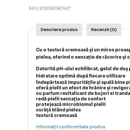
SKU:
8720181367427
Descriere produs
Recenzii (0)
Cu o textură cremoasă și un miros proas
pielea, oferind o senzație de răcorire și 
Datorită pH-ului echilibrat, gelul de duș p
hidratare optimă după fiecare utilizare
îndepărtează impuritățile și spală bine p
oferă pielii un efect de hrănire și revigor
cu parfum revitalizant de bujori si tranda
redă pielii senzația de confort
protejează microbiomul pielii
curăță blând pielea
textură cremoasă
Informații conformitate produs