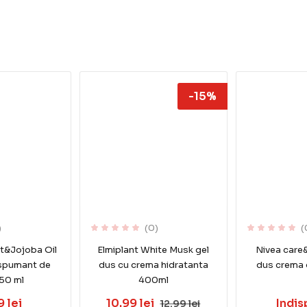
-15%
)
(0)
(
t&Jojoba Oil
Elmiplant White Musk gel
Nivea care
 spumant de
dus cu crema hidratanta
dus crema
750 ml
400ml
 lei
10.99 lei
Indis
12.99 lei