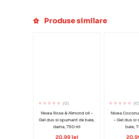
Produse similare
(0)
(0
Nivea Rose & Almond oil –
Nivea Coconu
Gel dus si spumant de baie,
– Gel dus si
dama, 750 ml
baie, 
20.99 lei
20.99