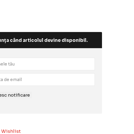
nța când articolul devine disponibil.
sc notificare
 Wishlist