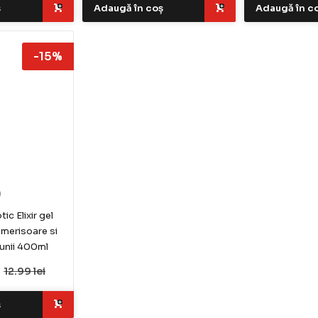
ș
Adaugă în coș
Adaugă în c
-15%
)
ic Elixir gel
merisoare si
iunii 400ml
i
12.99 lei
ș