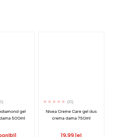
0)
(0)
&diamond gel
Nivea Creme Care gel dus
 dama 500ml
crema dama 750ml
ponibil
19.99 lei