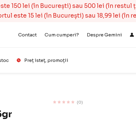
e 150 lei (în București) sau 500 lei (în restul ță
ul este 15 lei (în București) sau 18,99 lei (în r
Contact
Cum cumperi?
Despre Gemini
stoc
Preț isteț, promoții
Coș
(
0
)
(0)
5gr