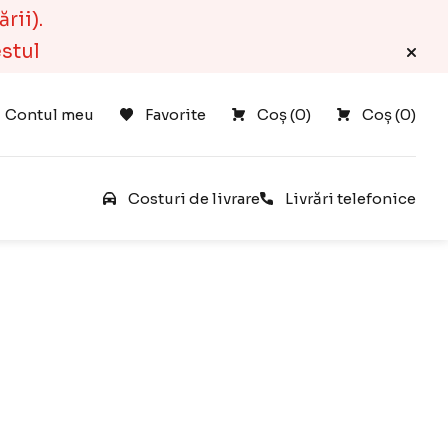
rii).
estul
Contul meu
Favorite
Coș 
(
0
)
Coș 
(
0
)
Favorite
Costuri de livrare
Livrări telefonice