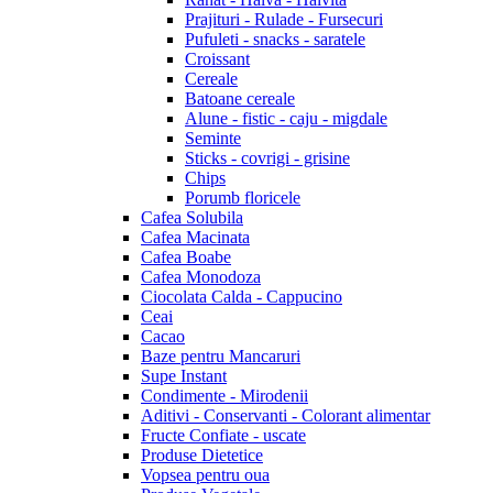
Prajituri - Rulade - Fursecuri
Pufuleti - snacks - saratele
Croissant
Cereale
Batoane cereale
Alune - fistic - caju - migdale
Seminte
Sticks - covrigi - grisine
Chips
Porumb floricele
Cafea Solubila
Cafea Macinata
Cafea Boabe
Cafea Monodoza
Ciocolata Calda - Cappucino
Ceai
Cacao
Baze pentru Mancaruri
Supe Instant
Condimente - Mirodenii
Aditivi - Conservanti - Colorant alimentar
Fructe Confiate - uscate
Produse Dietetice
Vopsea pentru oua