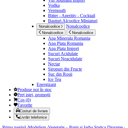
Vin Spumant Import
Vodka
Vermouth
Bitter - Aperitiv - Cocktail
Bauturi Alcoolice Miniaturi
Nonalcoolice
Nonalcoolice
Nonalcoolice
Nonalcoolice
Apa Minerala Romania
Apa Plata Romania
Apa Plata Import
Sucuri Acidulate
Sucuri Neacidulate
Nectar
Siropuri din Fructe
Suc din Rosii
Ice Tea
Energizant
Produse noi în stoc
Preț isteț, promoții
Coș
(
0
)
Favorite
Costuri de livrare
Livrări telefonice
Prima pagină
Modelism
Vegetatie – Pomi si Iarba Statica Diorame