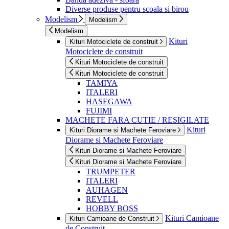
Diverse produse pentru scoala si birou
Modelism
Modelism
Modelism
Kituri
Kituri Motociclete de construit
Motociclete de construit
Kituri Motociclete de construit
Kituri Motociclete de construit
TAMIYA
ITALERI
HASEGAWA
FUJIMI
MACHETE FARA CUTIE / RESIGILATE
Kituri
Kituri Diorame si Machete Feroviare
Diorame si Machete Feroviare
Kituri Diorame si Machete Feroviare
Kituri Diorame si Machete Feroviare
TRUMPETER
ITALERI
AUHAGEN
REVELL
HOBBY BOSS
Kituri Camioane
Kituri Camioane de Construit
de Construit