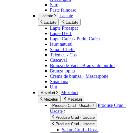
Sare
Paste fainoase
Lactate
Lactate
Lactate
Lactate
Lapte Proaspat
Lapte UHT
Lapte Cafea - Pudra Cafea
Iaurt natural
Sana - Chefir
Telemea - Cas
Cascaval
Branza de Vaci - Branza de burduf
Branza topita
Crema de branza - Mascarpone
Smantana
Unt
Mezeluri
Mezeluri
Mezeluri
Mezeluri
Produse Crud -
Produse Crud - Uscate
Uscate
Produse Crud - Uscate
Produse Crud - Uscate
Salam Crud - Uscat