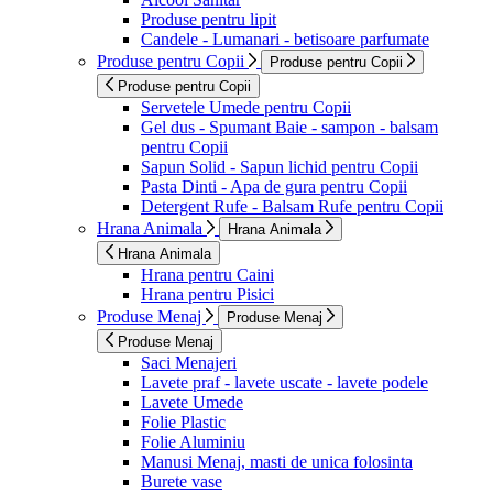
Produse pentru lipit
Candele - Lumanari - betisoare parfumate
Produse pentru Copii
Produse pentru Copii
Produse pentru Copii
Servetele Umede pentru Copii
Gel dus - Spumant Baie - sampon - balsam
pentru Copii
Sapun Solid - Sapun lichid pentru Copii
Pasta Dinti - Apa de gura pentru Copii
Detergent Rufe - Balsam Rufe pentru Copii
Hrana Animala
Hrana Animala
Hrana Animala
Hrana pentru Caini
Hrana pentru Pisici
Produse Menaj
Produse Menaj
Produse Menaj
Saci Menajeri
Lavete praf - lavete uscate - lavete podele
Lavete Umede
Folie Plastic
Folie Aluminiu
Manusi Menaj, masti de unica folosinta
Burete vase