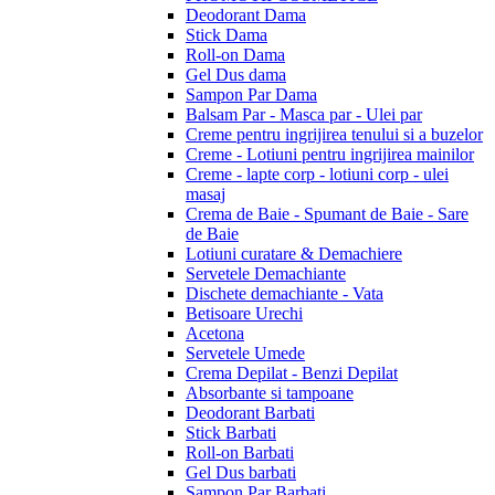
Deodorant Dama
Stick Dama
Roll-on Dama
Gel Dus dama
Sampon Par Dama
Balsam Par - Masca par - Ulei par
Creme pentru ingrijirea tenului si a buzelor
Creme - Lotiuni pentru ingrijirea mainilor
Creme - lapte corp - lotiuni corp - ulei
masaj
Crema de Baie - Spumant de Baie - Sare
de Baie
Lotiuni curatare & Demachiere
Servetele Demachiante
Dischete demachiante - Vata
Betisoare Urechi
Acetona
Servetele Umede
Crema Depilat - Benzi Depilat
Absorbante si tampoane
Deodorant Barbati
Stick Barbati
Roll-on Barbati
Gel Dus barbati
Sampon Par Barbati