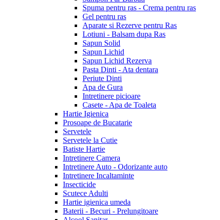
Spuma pentru ras - Crema pentru ras
Gel pentru ras
Aparate si Rezerve pentru Ras
Lotiuni - Balsam dupa Ras
Sapun Solid
Sapun Lichid
Sapun Lichid Rezerva
Pasta Dinti - Ata dentara
Periute Dinti
Apa de Gura
Intretinere picioare
Casete - Apa de Toaleta
Hartie Igienica
Prosoape de Bucatarie
Servetele
Servetele la Cutie
Batiste Hartie
Intretinere Camera
Intretinere Auto - Odorizante auto
Intretinere Incaltaminte
Insecticide
Scutece Adulti
Hartie igienica umeda
Baterii - Becuri - Prelungitoare
Alcool Sanitar