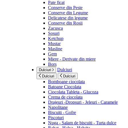
Pate ficat
Conserve din Peste
Conserve din Legume
Delicatese din legume
Conserve din Rosii
Zacusca
Sosuri
Ketchup
Mustar
Masline
Gem
Miere - Derivate din miere
Bors
Dulciuri
Dulciuri
Dulciuri
Dulciuri
Bomboane ciocolata
Batoane Ciocolata
Ciocolata Tableta - Glucoza
Crema de ciocolata
Drajeuri -Dropsuri - Jeleuri - Caramele
Napolitane
Biscuiti - Gofre
Piscoturi
Nuga - Salam de biscuiti - Turta dulce
Rahat - Halva - Halvita