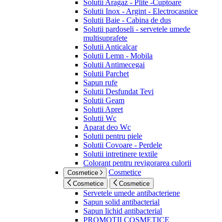
Solutii Aragaz - Plite -Cuptoare
Solutii Inox - Argint - Electrocasnice
Solutii Baie - Cabina de dus
Solutii pardoseli - servetele umede
multisuprafete
Solutii Anticalcar
Solutii Lemn - Mobila
Solutii Antimecegai
Solutii Parchet
Sapun rufe
Solutii Desfundat Tevi
Solutii Geam
Solutii Apret
Solutii Wc
Aparat deo Wc
Solutii pentru piele
Solutii Covoare - Perdele
Solutii intretinere textile
Colorant pentru revigorarea culorii
Cosmetice
Cosmetice
Cosmetice
Cosmetice
Servetele umede antibacteriene
Sapun solid antibacterial
Sapun lichid antibacterial
PROMOTII COSMETICE