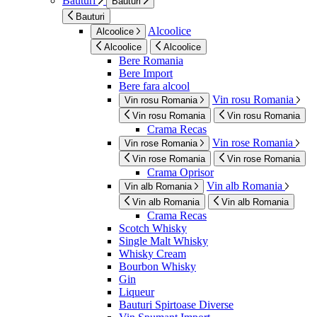
Bauturi
Bauturi
Bauturi
Alcoolice
Alcoolice
Alcoolice
Alcoolice
Bere Romania
Bere Import
Bere fara alcool
Vin rosu Romania
Vin rosu Romania
Vin rosu Romania
Vin rosu Romania
Crama Recas
Vin rose Romania
Vin rose Romania
Vin rose Romania
Vin rose Romania
Crama Oprisor
Vin alb Romania
Vin alb Romania
Vin alb Romania
Vin alb Romania
Crama Recas
Scotch Whisky
Single Malt Whisky
Whisky Cream
Bourbon Whisky
Gin
Liqueur
Bauturi Spirtoase Diverse