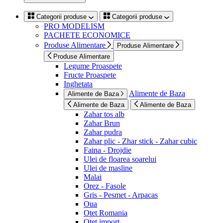
Categorii produse
Categorii produse
PRO MODELISM
PACHETE ECONOMICE
Produse Alimentare
Produse Alimentare
Produse Alimentare
Legume Proaspete
Fructe Proaspete
Inghetata
Alimente de Baza
Alimente de Baza
Alimente de Baza
Alimente de Baza
Zahar tos alb
Zahar Brun
Zahar pudra
Zahar plic - Zhar stick - Zahar cubic
Faina - Drojdie
Ulei de floarea soarelui
Ulei de masline
Malai
Orez - Fasole
Gris - Pesmet - Arpacas
Oua
Otet Romania
Otet import