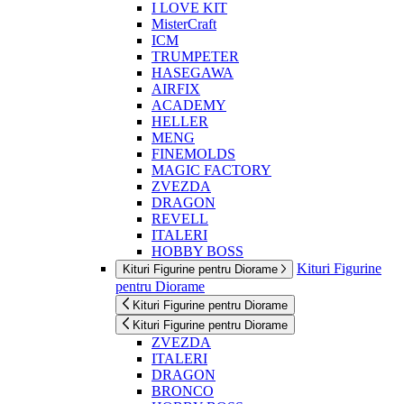
I LOVE KIT
MisterCraft
ICM
TRUMPETER
HASEGAWA
AIRFIX
ACADEMY
HELLER
MENG
FINEMOLDS
MAGIC FACTORY
ZVEZDA
DRAGON
REVELL
ITALERI
HOBBY BOSS
Kituri Figurine
Kituri Figurine pentru Diorame
pentru Diorame
Kituri Figurine pentru Diorame
Kituri Figurine pentru Diorame
ZVEZDA
ITALERI
DRAGON
BRONCO