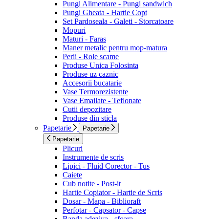
Pungi Alimentare - Pungi sandwich
Pungi Gheata - Hartie Copt
Set Pardoseala - Galeti - Storcatoare
Mopuri
Maturi - Faras
Maner metalic pentru mop-matura
Perii - Role scame
Produse Unica Folosinta
Produse uz caznic
Accesorii bucatarie
Vase Termorezistente
Vase Emailate - Teflonate
Cutii depozitare
Produse din sticla
Papetarie
Papetarie
Papetarie
Plicuri
Instrumente de scris
Lipici - Fluid Corector - Tus
Caiete
Cub notite - Post-it
Hartie Copiator - Hartie de Scris
Dosar - Mapa - Biblioraft
Perfotar - Capsator - Capse
Banda adeziva - sfoara