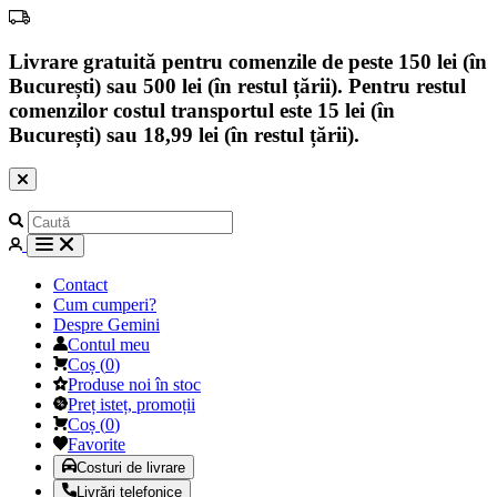
Livrare gratuită pentru comenzile de peste 150 lei (în
București) sau 500 lei (în restul țării). Pentru restul
comenzilor costul transportul este 15 lei (în
București) sau 18,99 lei (în restul țării).
Contact
Cum cumperi?
Despre Gemini
Contul meu
Coș
(
0
)
Produse noi în stoc
Preț isteț, promoții
Coș
(
0
)
Favorite
Costuri de livrare
Livrări telefonice