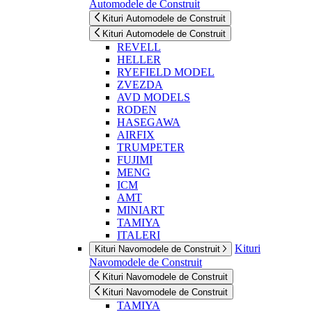
Automodele de Construit
Kituri Automodele de Construit
Kituri Automodele de Construit
REVELL
HELLER
RYEFIELD MODEL
ZVEZDA
AVD MODELS
RODEN
HASEGAWA
AIRFIX
TRUMPETER
FUJIMI
MENG
ICM
AMT
MINIART
TAMIYA
ITALERI
Kituri
Kituri Navomodele de Construit
Navomodele de Construit
Kituri Navomodele de Construit
Kituri Navomodele de Construit
TAMIYA