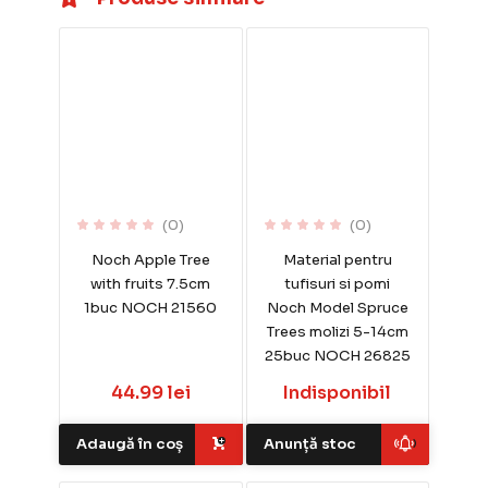
(0)
(0)
Noch Apple Tree
Material pentru
with fruits 7.5cm
tufisuri si pomi
1buc NOCH 21560
Noch Model Spruce
Trees molizi 5-14cm
25buc NOCH 26825
44.99 lei
Indisponibil
Adaugă în coș
Anunță stoc