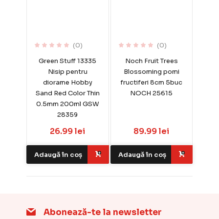
(0)
(0)
Green Stuff 13335
Noch Fruit Trees
Nisip pentru
Blossoming pomi
diorame Hobby
fructiferi 8cm 5buc
Sand Red Color Thin
NOCH 25615
0.5mm 200ml GSW
28359
26.99 lei
89.99 lei
Adaugă în coș
Adaugă în coș
Abonează-te la newsletter