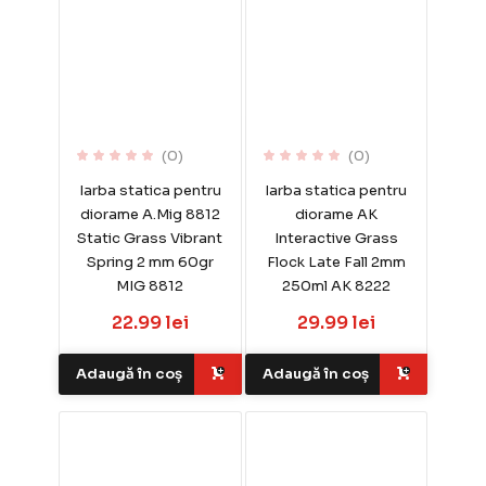
(0)
(0)
Iarba statica pentru
Iarba statica pentru
diorame A.Mig 8812
diorame AK
Static Grass Vibrant
Interactive Grass
Spring 2 mm 60gr
Flock Late Fall 2mm
MIG 8812
250ml AK 8222
22.99 lei
29.99 lei
Adaugă în coș
Adaugă în coș