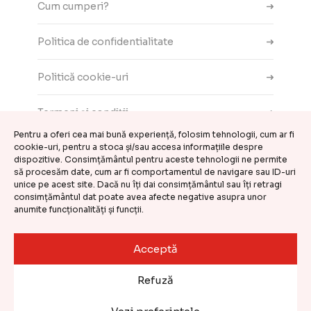
Cum cumperi?
Politica de confidentialitate
Politică cookie-uri
Termeni și condiții
Pentru a oferi cea mai bună experiență, folosim tehnologii, cum ar fi
cookie-uri, pentru a stoca și/sau accesa informațiile despre
Contact
dispozitive. Consimțământul pentru aceste tehnologii ne permite
să procesăm date, cum ar fi comportamentul de navigare sau ID-uri
ANPC
unice pe acest site. Dacă nu îți dai consimțământul sau îți retragi
consimțământul dat poate avea afecte negative asupra unor
anumite funcționalități și funcții.
Setări cookie-uri
Acceptă
©
CASA DE COMENZI GEMINI S.R.L.
2026
Refuză
Website realizat și întreținut de
Kooperativa