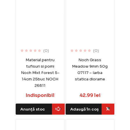
(0)
(0)
Material pentru
Noch Grass
tufisuri si pomi
Meadow 9mm 50g
Noch Mixt Forest 5-
07117 – Iarba
14cm 25buc NOCH
statica diorame
26811
Indisponibil
42.99 lei
Anunță stoc
Adaugă în coș