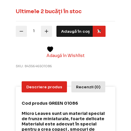
Ultimele 2 bucăți în stoc
Cantitate
Adaugă în coș
Frunze
statice
pentru
diorame
Green
Adaugă în Wishlist
Stuff
Micro
SKU:
8435646501086
Leaves
Light
Purple
60ml
Descriere produs
Recenzii (0)
GREEN
01086
Cod produs GREEN 01086
Micro Leaves sunt un material special
de frunze miniaturale, foarte delicate
Materialul este adecvat în special
pentru a crea copaci , smocuri de