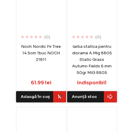
(0)
(0)
Noch Nordic Fir Tree
Iarba statica pentru
14.5cm 1buc NOCH
diorame A.Mig 8805
21811
Static Grass
Autumn Fields 6 mm
50gr MIG 8805
61.99 lei
Indisponibil
Adaugă în coș
Anunță stoc