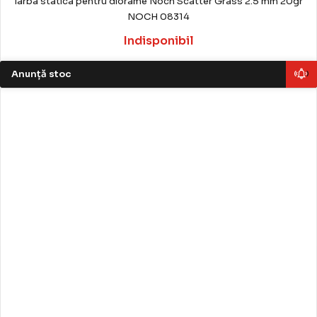
Iarba statica pentru diorame Noch Scatter Grass 2.5 mm 20gr
NOCH 08314
Indisponibil
Anunță stoc