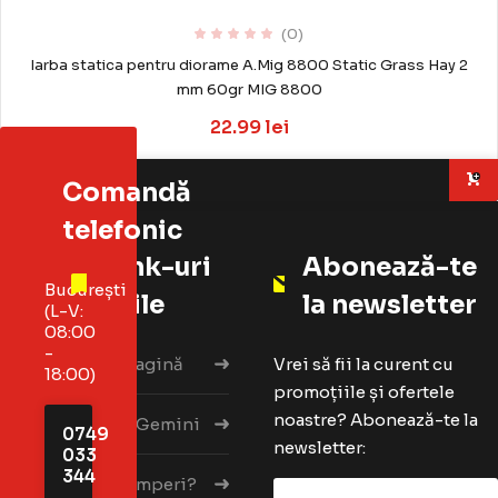
(0)
Iarba statica pentru diorame A.Mig 8800 Static Grass Hay 2
mm 60gr MIG 8800
22.99 lei
Adaugă în coș
Comandă
telefonic
Link-uri
Abonează-te
București
utile
la newsletter
(L-V:
08:00
-
Prima pagină
Vrei să fii la curent cu
18:00)
promoțiile și ofertele
noastre? Abonează-te la
Despre Gemini
0749
newsletter:
033
344
Cum cumperi?