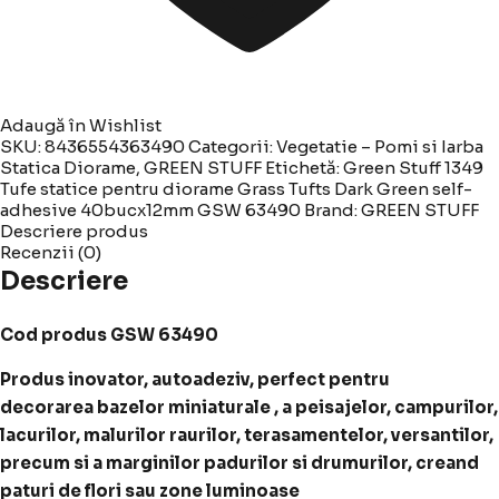
Adaugă în Wishlist
SKU:
8436554363490
Categorii:
Vegetatie – Pomi si Iarba
Statica Diorame
,
GREEN STUFF
Etichetă:
Green Stuff 1349
Tufe statice pentru diorame Grass Tufts Dark Green self-
adhesive 40bucx12mm GSW 63490
Brand:
GREEN STUFF
Descriere produs
Recenzii (0)
Descriere
Cod produs GSW 63490
Produs inovator, autoadeziv, perfect pentru
decorarea bazelor miniaturale , a peisajelor, campurilor,
lacurilor, malurilor raurilor, terasamentelor, versantilor,
precum si a marginilor padurilor si drumurilor, creand
paturi de flori sau zone luminoase