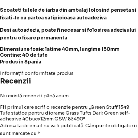
Scoateti tufele de iarba din ambalaj folosind penseta si
fixati-le cu partea sa lipicioasa autoadeziva
Desi autoadeziv, poate fi necesar si folosirea adezivului
pentru o fixare permanenta
Dimensiune foaie: latime 40mm, lungime 150mm
Contine: 40 de tufe
Produs in Spania
Informații conformitate produs
Recenzii
Nu există recenzii până acum.
Fii primul care scrii o recenzie pentru „Green Stuff 1349
Tufe statice pentru diorame Grass Tufts Dark Green self-
adhesive 40bucx12mm GSW 63490”
Adresa ta de email nu va fi publicată.
Câmpurile obligatorii
sunt marcate cu
*