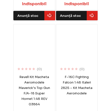
Indisponibil
Indisponibil
Anunță stoc
Anunță stoc
(0)
(0)
Revell Kit Macheta
F-16C Fighting
Aeromodele
Falcon 1:48 Italeri
Maverick’s Top Gun
2825 – Kit Macheta
F/A-18 Super
Aeromodele
Hornet 1:48 REV
03864