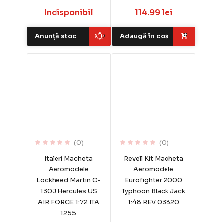
Indisponibil
114.99 lei
Anunță stoc
Adaugă în coș
(0)
(0)
Italeri Macheta
Revell Kit Macheta
Aeromodele
Aeromodele
Lockheed Martin C-
Eurofighter 2000
130J Hercules US
Typhoon Black Jack
AIR FORCE 1:72 ITA
1:48 REV 03820
1255