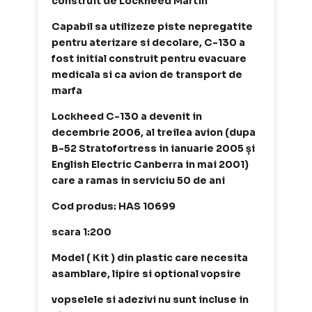
construit de Lockheed Martin
Capabil sa utilizeze piste nepregatite
pentru aterizare si decolare, C-130 a
fost initial construit pentru evacuare
medicala si ca avion de transport de
marfa
Lockheed C-130 a devenit in
decembrie 2006, al treilea avion (dupa
B-52 Stratofortress in ianuarie 2005 și
English Electric Canberra in mai 2001)
care a ramas in serviciu 50 de ani
Cod produs: HAS 10699
scara 1:200
Model ( Kit ) din plastic care necesita
asamblare, lipire si optional vopsire
vopselele si adezivi nu sunt incluse in