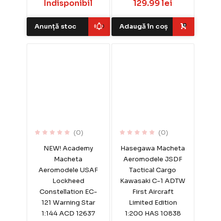
Indisponibil
129.99 lei
Anunță stoc
Adaugă în coș
(0)
(0)
NEW! Academy
Hasegawa Macheta
Macheta
Aeromodele JSDF
Aeromodele USAF
Tactical Cargo
Lockheed
Kawasaki C-1 ADTW
Constellation EC-
First Aircraft
121 Warning Star
Limited Edition
1:144 ACD 12637
1:200 HAS 10838