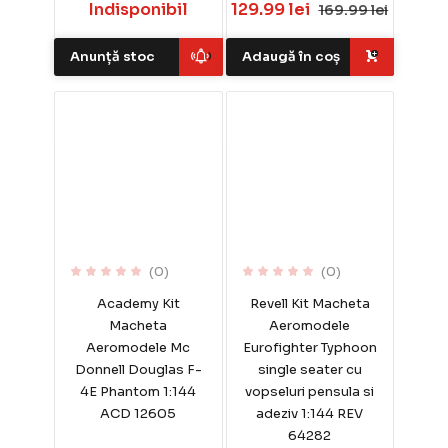
Indisponibil
129.99 lei
169.99 lei
Anunță stoc
Adaugă în coș
(0)
(0)
Academy Kit
Revell Kit Macheta
Macheta
Aeromodele
Aeromodele Mc
Eurofighter Typhoon
Donnell Douglas F-
single seater cu
4E Phantom 1:144
vopseluri pensula si
ACD 12605
adeziv 1:144 REV
64282