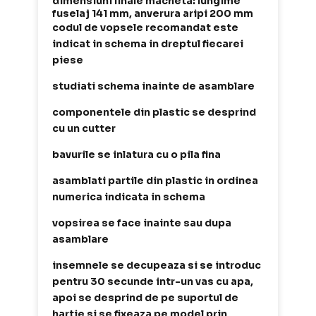
dimensiuni finale macheta: lungime
fuselaj 141 mm, anverura aripi 200 mm
codul de vopsele recomandat este
indicat in schema in dreptul fiecarei
piese
studiati schema inainte de asamblare
componentele din plastic se desprind
cu un cutter
bavurile se inlatura cu o pila fina
asamblati partile din plastic in ordinea
numerica indicata in schema
vopsirea se face inainte sau dupa
asamblare
insemnele se decupeaza si se introduc
pentru 30 secunde intr-un vas cu apa,
apoi se desprind de pe suportul de
hartie si se fixeaza pe model prin