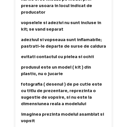
presare usoara in locul indicat de
producator
vopselele si adezivi nu sunt incluse in
kit; se vand separat
adezivul si vopseaua sunt inflamabile;
pastrati-le departe de surse de caldura
evitati contactul cu pielea si ochii
produsul este un model ( kit ) din
plastic, nu o jucarie
fotografia ( desenul ) de pe cutie este
cu titlu de prezentare, reprezinta o
sugestie de vopsire, si nu este la
dimensiunea reala a modelului
imaginea prezinta modelul asamblat si
vopsit