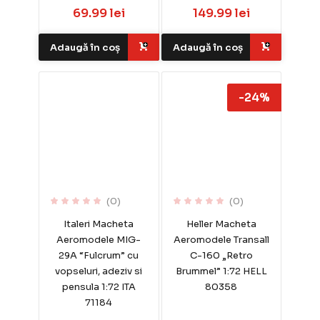
69.99 lei
149.99 lei
Adaugă în coș
Adaugă în coș
-24%
(0)
(0)
Italeri Macheta
Heller Macheta
Aeromodele MIG-
Aeromodele Transall
29A “Fulcrum” cu
C-160 „Retro
vopseluri, adeziv si
Brummel” 1:72 HELL
pensula 1:72 ITA
80358
71184