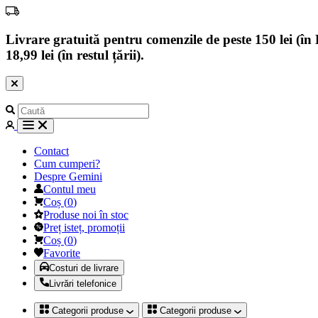
Livrare gratuită pentru comenzile de peste 150 lei (în B
18,99 lei (în restul țării).
Contact
Cum cumperi?
Despre Gemini
Contul meu
Coș
(
0
)
Produse noi în stoc
Preț isteț, promoții
Coș
(
0
)
Favorite
Costuri de livrare
Livrări telefonice
Categorii produse
Categorii produse