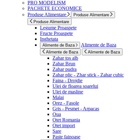
PRO MODELISM
PACHETE ECONOMICE
Produse Alimentare
Produse Alimentare
Produse Alimentare
Legume Proaspete
Fructe Proaspete
Inghetata
Alimente de Baza
Alimente de Baza
Alimente de Baza
Alimente de Baza
Zahar tos alb
Zahar Brun
Zahar pudra
Zahar plic - Zhar stick - Zahar cubic
Faina - Drojdie
Ulei de floarea soarelui
Ulei de masline
Malai
Orez - Fasole
Gris - Pesmet - Arpacas
Oua
Otet Romania
Otet import
Sare
Paste fainoase