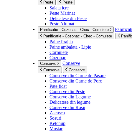
Peste
Peste
Salata icre
Peste Marinat
Delicatese din Peste
Peste Afumat
Panificat
Panificatie - Cozonac - Chec - Cornulete
Panificatie - Cozonac - Chec - Cornulete
Panifi
Paine Prajita
Paine ambalata - Lipie
Cornulete
Cozonac
Conserve
Conserve
Conserve
Conserve
Conserve din Carne de Pasare
Conserve din Carne de Porc
Pate ficat
Conserve din Peste
Conserve din Legume
Delicatese din legume
Conserve din Rosii
Zacusca
Sosuri
Ketchup
Mustar