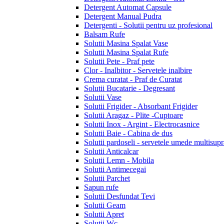
Detergent Automat Capsule
Detergent Manual Pudra
Detergenti - Solutii pentru uz profesional
Balsam Rufe
Solutii Masina Spalat Vase
Solutii Masina Spalat Rufe
Solutii Pete - Praf pete
Clor - Inalbitor - Servetele inalbire
Crema curatat - Praf de Curatat
Solutii Bucatarie - Degresant
Solutii Vase
Solutii Frigider - Absorbant Frigider
Solutii Aragaz - Plite -Cuptoare
Solutii Inox - Argint - Electrocasnice
Solutii Baie - Cabina de dus
Solutii pardoseli - servetele umede multisupr
Solutii Anticalcar
Solutii Lemn - Mobila
Solutii Antimecegai
Solutii Parchet
Sapun rufe
Solutii Desfundat Tevi
Solutii Geam
Solutii Apret
Solutii Wc