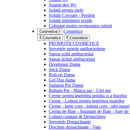
Aparat deo Wc
Solutii pentru piele
Solutii Covoare - Perdele
Solutii intretinere textile
Colorant pentru revigorarea culorii
Cosmetice
Cosmetice
Cosmetice
Cosmetice
PROMOTII COSMETICE
Servetele umede antibacteriene
Sapun solid antibacterial
Sapun lichid antibacterial
Deodorant Dama
Stick Dama
Roll-on Dama
Gel Dus dama
Sampon Par Dama
Balsam Par - Masca par - Ulei par
Creme pentru ingrijirea tenului si a buzelor
Creme - Lotiuni pentru ingrijirea mainilor
Creme - lapte corp - lotiuni corp - ulei masaj
Crema de Baie - Spumant de Baie - Sare de
Lotiuni curatare & Demachiere
Servetele Demachiante
Dischete demachiante - Vata