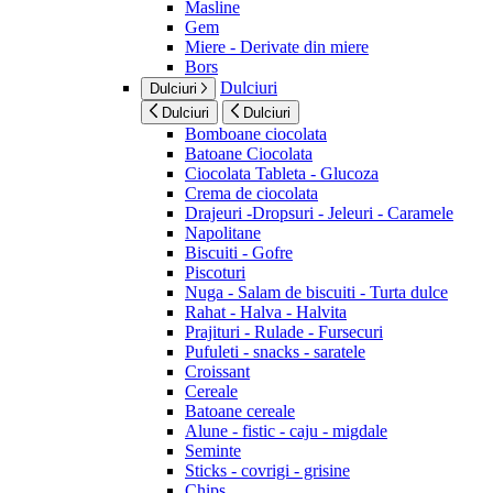
Masline
Gem
Miere - Derivate din miere
Bors
Dulciuri
Dulciuri
Dulciuri
Dulciuri
Bomboane ciocolata
Batoane Ciocolata
Ciocolata Tableta - Glucoza
Crema de ciocolata
Drajeuri -Dropsuri - Jeleuri - Caramele
Napolitane
Biscuiti - Gofre
Piscoturi
Nuga - Salam de biscuiti - Turta dulce
Rahat - Halva - Halvita
Prajituri - Rulade - Fursecuri
Pufuleti - snacks - saratele
Croissant
Cereale
Batoane cereale
Alune - fistic - caju - migdale
Seminte
Sticks - covrigi - grisine
Chips