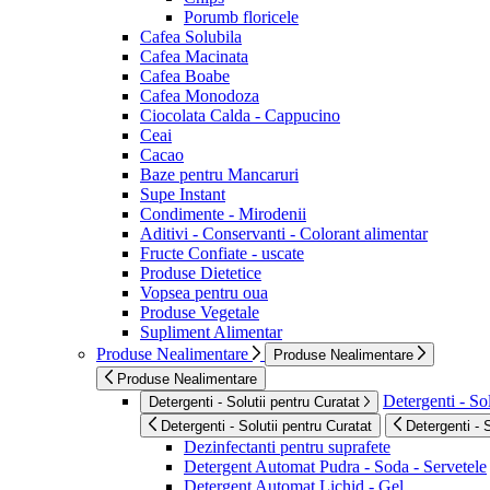
Porumb floricele
Cafea Solubila
Cafea Macinata
Cafea Boabe
Cafea Monodoza
Ciocolata Calda - Cappucino
Ceai
Cacao
Baze pentru Mancaruri
Supe Instant
Condimente - Mirodenii
Aditivi - Conservanti - Colorant alimentar
Fructe Confiate - uscate
Produse Dietetice
Vopsea pentru oua
Produse Vegetale
Supliment Alimentar
Produse Nealimentare
Produse Nealimentare
Produse Nealimentare
Detergenti - Sol
Detergenti - Solutii pentru Curatat
Detergenti - Solutii pentru Curatat
Detergenti - 
Dezinfectanti pentru suprafete
Detergent Automat Pudra - Soda - Servetele
Detergent Automat Lichid - Gel