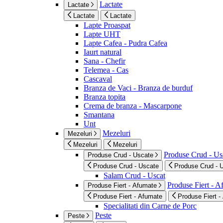
Lactate
Lactate
Lactate
Lactate
Lapte Proaspat
Lapte UHT
Lapte Cafea - Pudra Cafea
Iaurt natural
Sana - Chefir
Telemea - Cas
Cascaval
Branza de Vaci - Branza de burduf
Branza topita
Crema de branza - Mascarpone
Smantana
Unt
Mezeluri
Mezeluri
Mezeluri
Mezeluri
Produse Crud - Us
Produse Crud - Uscate
Produse Crud - Uscate
Produse Crud - 
Salam Crud - Uscat
Produse Fiert - 
Produse Fiert - Afumate
Produse Fiert - Afumate
Produse Fiert -
Specialitati din Carne de Porc
Peste
Peste