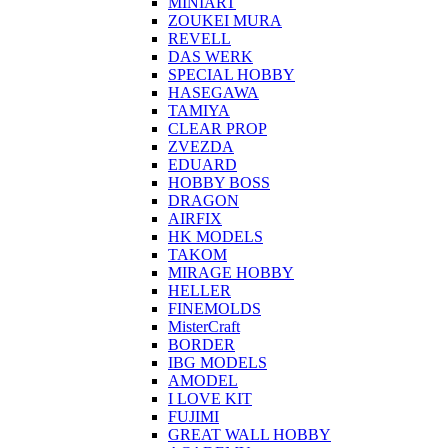
MINIART
ZOUKEI MURA
REVELL
DAS WERK
SPECIAL HOBBY
HASEGAWA
TAMIYA
CLEAR PROP
ZVEZDA
EDUARD
HOBBY BOSS
DRAGON
AIRFIX
HK MODELS
TAKOM
MIRAGE HOBBY
HELLER
FINEMOLDS
MisterCraft
BORDER
IBG MODELS
AMODEL
I LOVE KIT
FUJIMI
GREAT WALL HOBBY