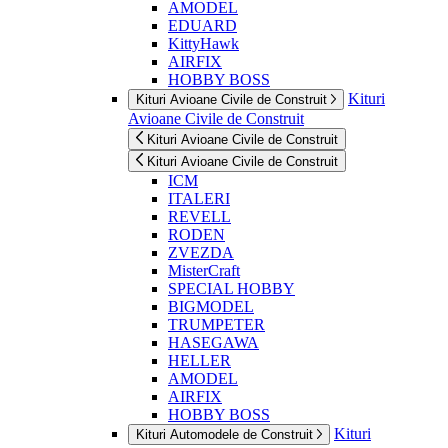
AMODEL
EDUARD
KittyHawk
AIRFIX
HOBBY BOSS
Kituri
Kituri Avioane Civile de Construit
Avioane Civile de Construit
Kituri Avioane Civile de Construit
Kituri Avioane Civile de Construit
ICM
ITALERI
REVELL
RODEN
ZVEZDA
MisterCraft
SPECIAL HOBBY
BIGMODEL
TRUMPETER
HASEGAWA
HELLER
AMODEL
AIRFIX
HOBBY BOSS
Kituri
Kituri Automodele de Construit