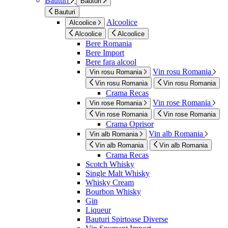
Bauturi
Bauturi
Bauturi
Alcoolice
Alcoolice
Alcoolice
Alcoolice
Bere Romania
Bere Import
Bere fara alcool
Vin rosu Romania
Vin rosu Romania
Vin rosu Romania
Vin rosu Romania
Crama Recas
Vin rose Romania
Vin rose Romania
Vin rose Romania
Vin rose Romania
Crama Oprisor
Vin alb Romania
Vin alb Romania
Vin alb Romania
Vin alb Romania
Crama Recas
Scotch Whisky
Single Malt Whisky
Whisky Cream
Bourbon Whisky
Gin
Liqueur
Bauturi Spirtoase Diverse