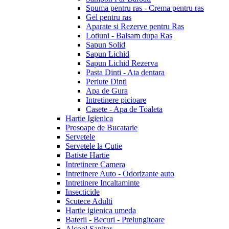
Spuma pentru ras - Crema pentru ras
Gel pentru ras
Aparate si Rezerve pentru Ras
Lotiuni - Balsam dupa Ras
Sapun Solid
Sapun Lichid
Sapun Lichid Rezerva
Pasta Dinti - Ata dentara
Periute Dinti
Apa de Gura
Intretinere picioare
Casete - Apa de Toaleta
Hartie Igienica
Prosoape de Bucatarie
Servetele
Servetele la Cutie
Batiste Hartie
Intretinere Camera
Intretinere Auto - Odorizante auto
Intretinere Incaltaminte
Insecticide
Scutece Adulti
Hartie igienica umeda
Baterii - Becuri - Prelungitoare
Alcool Sanitar