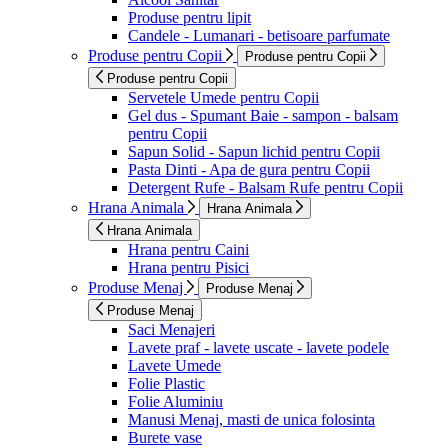
Produse pentru lipit
Candele - Lumanari - betisoare parfumate
Produse pentru Copii
Produse pentru Copii
Produse pentru Copii
Servetele Umede pentru Copii
Gel dus - Spumant Baie - sampon - balsam
pentru Copii
Sapun Solid - Sapun lichid pentru Copii
Pasta Dinti - Apa de gura pentru Copii
Detergent Rufe - Balsam Rufe pentru Copii
Hrana Animala
Hrana Animala
Hrana Animala
Hrana pentru Caini
Hrana pentru Pisici
Produse Menaj
Produse Menaj
Produse Menaj
Saci Menajeri
Lavete praf - lavete uscate - lavete podele
Lavete Umede
Folie Plastic
Folie Aluminiu
Manusi Menaj, masti de unica folosinta
Burete vase