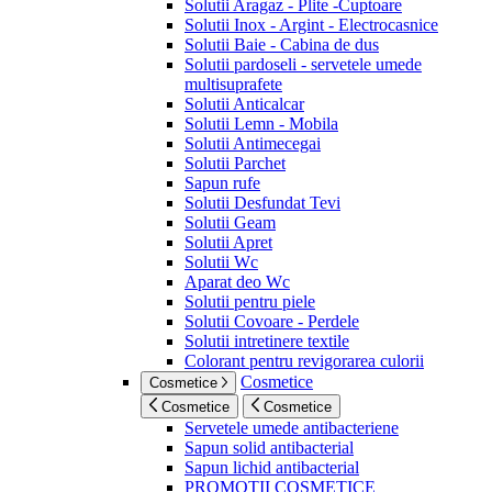
Solutii Aragaz - Plite -Cuptoare
Solutii Inox - Argint - Electrocasnice
Solutii Baie - Cabina de dus
Solutii pardoseli - servetele umede
multisuprafete
Solutii Anticalcar
Solutii Lemn - Mobila
Solutii Antimecegai
Solutii Parchet
Sapun rufe
Solutii Desfundat Tevi
Solutii Geam
Solutii Apret
Solutii Wc
Aparat deo Wc
Solutii pentru piele
Solutii Covoare - Perdele
Solutii intretinere textile
Colorant pentru revigorarea culorii
Cosmetice
Cosmetice
Cosmetice
Cosmetice
Servetele umede antibacteriene
Sapun solid antibacterial
Sapun lichid antibacterial
PROMOTII COSMETICE