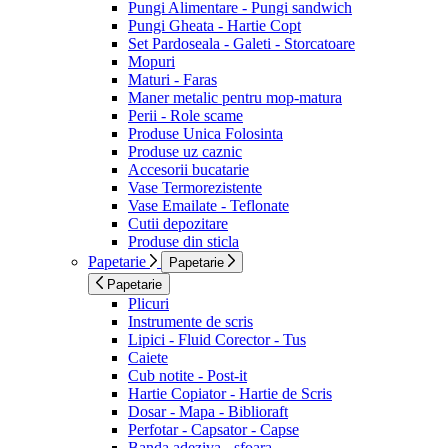
Pungi Alimentare - Pungi sandwich
Pungi Gheata - Hartie Copt
Set Pardoseala - Galeti - Storcatoare
Mopuri
Maturi - Faras
Maner metalic pentru mop-matura
Perii - Role scame
Produse Unica Folosinta
Produse uz caznic
Accesorii bucatarie
Vase Termorezistente
Vase Emailate - Teflonate
Cutii depozitare
Produse din sticla
Papetarie
Papetarie
Papetarie
Plicuri
Instrumente de scris
Lipici - Fluid Corector - Tus
Caiete
Cub notite - Post-it
Hartie Copiator - Hartie de Scris
Dosar - Mapa - Biblioraft
Perfotar - Capsator - Capse
Banda adeziva - sfoara