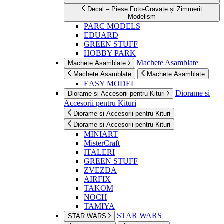
Decal – Piese Foto-Gravate și Zimmerit
Modelism
PARC MODELS
EDUARD
GREEN STUFF
HOBBY PARK
Machete Asamblate
Machete Asamblate
Machete Asamblate
Machete Asamblate
EASY MODEL
Diorame si
Diorame si Accesorii pentru Kituri
Accesorii pentru Kituri
Diorame si Accesorii pentru Kituri
Diorame si Accesorii pentru Kituri
MINIART
MisterCraft
ITALERI
GREEN STUFF
ZVEZDA
AIRFIX
TAKOM
NOCH
TAMIYA
STAR WARS
STAR WARS