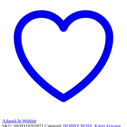
Adaugă în Wishlist
SKU:
6939319202871
Categorii:
HOBBY BOSS
,
Kituri Avioane