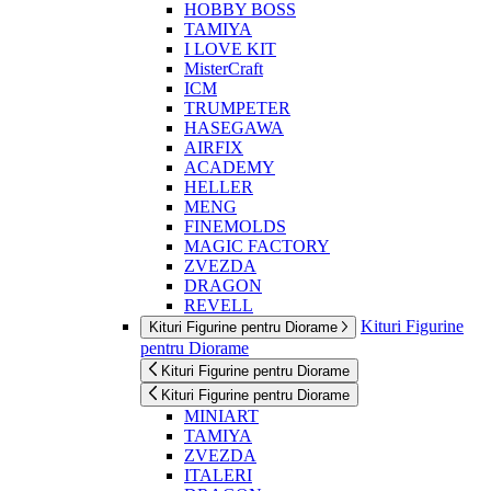
HOBBY BOSS
TAMIYA
I LOVE KIT
MisterCraft
ICM
TRUMPETER
HASEGAWA
AIRFIX
ACADEMY
HELLER
MENG
FINEMOLDS
MAGIC FACTORY
ZVEZDA
DRAGON
REVELL
Kituri Figurine
Kituri Figurine pentru Diorame
pentru Diorame
Kituri Figurine pentru Diorame
Kituri Figurine pentru Diorame
MINIART
TAMIYA
ZVEZDA
ITALERI