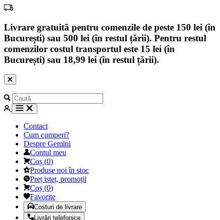
Livrare gratuită pentru comenzile de peste 150 lei (în
București) sau 500 lei (în restul țării). Pentru restul
comenzilor costul transportul este 15 lei (în
București) sau 18,99 lei (în restul țării).
Contact
Cum cumperi?
Despre Gemini
Contul meu
Coș
(
0
)
Produse noi în stoc
Preț isteț, promoții
Coș
(
0
)
Favorite
Costuri de livrare
Livrări telefonice