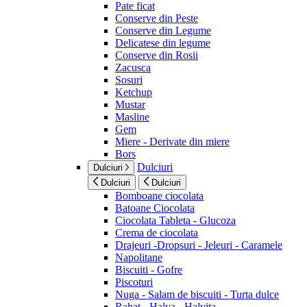
Pate ficat
Conserve din Peste
Conserve din Legume
Delicatese din legume
Conserve din Rosii
Zacusca
Sosuri
Ketchup
Mustar
Masline
Gem
Miere - Derivate din miere
Bors
Dulciuri
Dulciuri
Dulciuri
Dulciuri
Bomboane ciocolata
Batoane Ciocolata
Ciocolata Tableta - Glucoza
Crema de ciocolata
Drajeuri -Dropsuri - Jeleuri - Caramele
Napolitane
Biscuiti - Gofre
Piscoturi
Nuga - Salam de biscuiti - Turta dulce
Rahat - Halva - Halvita