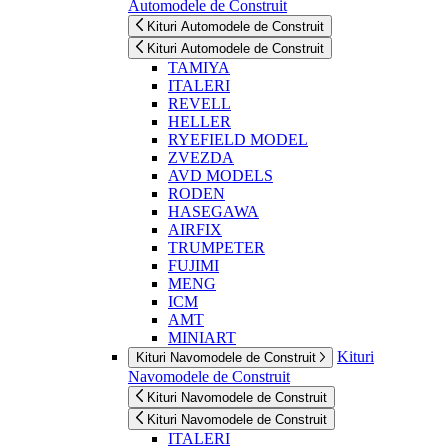
Automodele de Construit
Kituri Automodele de Construit
Kituri Automodele de Construit
TAMIYA
ITALERI
REVELL
HELLER
RYEFIELD MODEL
ZVEZDA
AVD MODELS
RODEN
HASEGAWA
AIRFIX
TRUMPETER
FUJIMI
MENG
ICM
AMT
MINIART
Kituri
Kituri Navomodele de Construit
Navomodele de Construit
Kituri Navomodele de Construit
Kituri Navomodele de Construit
ITALERI