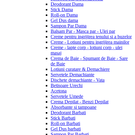
Deodorant Dama
Stick Dama
Roll-on Dama
Gel Dus dama
Sampon Par Dama
Balsam Par - Masca par - Ulei par
Creme pentru ingrijirea tenului si a buzelor
Creme - Lotiuni pentru ingrijirea mainilor
Creme - lapte corp - lotiuni corp - ulei
masaj
Crema de Baie - Spumant de Baie - Sare
de Baie
Lotiuni curatare & Demachiere
Servetele Demachiante
Dischete demachiante - Vata
Betisoare Urechi
Acetona
Servetele Umede
Crema Depilat - Benzi Depilat
Absorbante si tampoane
Deodorant Barbati
Stick Barbati
Roll-on Barbati
Gel Dus barbati
Sampon Par Barbati