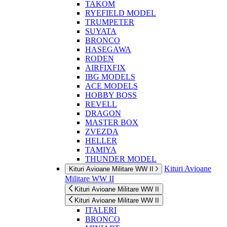
TAKOM
RYEFIELD MODEL
TRUMPETER
SUYATA
BRONCO
HASEGAWA
RODEN
AIRFIXFIX
IBG MODELS
ACE MODELS
HOBBY BOSS
REVELL
DRAGON
MASTER BOX
ZVEZDA
HELLER
TAMIYA
THUNDER MODEL
Kituri Avioane
Kituri Avioane Militare WW II
Militare WW II
Kituri Avioane Militare WW II
Kituri Avioane Militare WW II
ITALERI
BRONCO