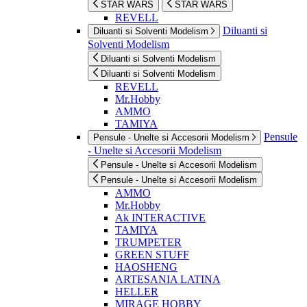
STAR WARS
STAR WARS
REVELL
Diluanti si
Diluanti si Solventi Modelism
Solventi Modelism
Diluanti si Solventi Modelism
Diluanti si Solventi Modelism
REVELL
Mr.Hobby
AMMO
TAMIYA
Pensule
Pensule - Unelte si Accesorii Modelism
- Unelte si Accesorii Modelism
Pensule - Unelte si Accesorii Modelism
Pensule - Unelte si Accesorii Modelism
AMMO
Mr.Hobby
Ak INTERACTIVE
TAMIYA
TRUMPETER
GREEN STUFF
HAOSHENG
ARTESANIA LATINA
HELLER
MIRAGE HOBBY