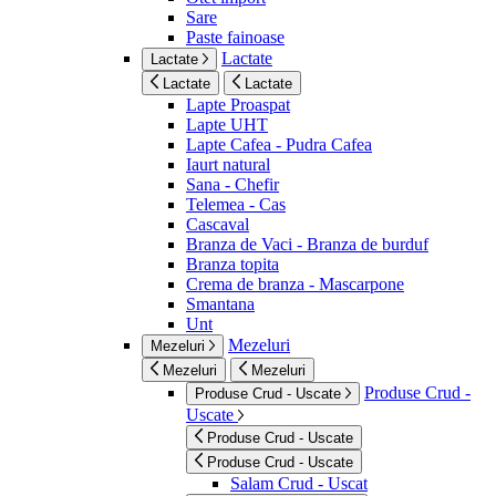
Sare
Paste fainoase
Lactate
Lactate
Lactate
Lactate
Lapte Proaspat
Lapte UHT
Lapte Cafea - Pudra Cafea
Iaurt natural
Sana - Chefir
Telemea - Cas
Cascaval
Branza de Vaci - Branza de burduf
Branza topita
Crema de branza - Mascarpone
Smantana
Unt
Mezeluri
Mezeluri
Mezeluri
Mezeluri
Produse Crud -
Produse Crud - Uscate
Uscate
Produse Crud - Uscate
Produse Crud - Uscate
Salam Crud - Uscat