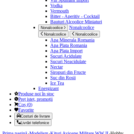
Vin Spumant Import
Vodka
Vermouth
Bitter - Aperitiv - Cocktail
Bauturi Alcoolice Miniaturi
Nonalcoolice
Nonalcoolice
Nonalcoolice
Nonalcoolice
Apa Minerala Romania
Apa Plata Romania
Apa Plata Import
Sucuri Acidulate
Sucuri Neacidulate
Nectar
Siropuri din Fructe
Suc din Rosii
Ice Tea
Energizant
Produse noi în stoc
Preț isteț, promoții
Coș
(
0
)
Favorite
Costuri de livrare
Livrări telefonice
Prima pagină
Modelism
Kituri Avioane Militare WW II
Hobby