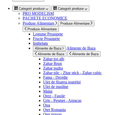
Categorii produse
Categorii produse
PRO MODELISM
PACHETE ECONOMICE
Produse Alimentare
Produse Alimentare
Produse Alimentare
Legume Proaspete
Fructe Proaspete
Inghetata
Alimente de Baza
Alimente de Baza
Alimente de Baza
Alimente de Baza
Zahar tos alb
Zahar Brun
Zahar pudra
Zahar plic - Zhar stick - Zahar cubic
Faina - Drojdie
Ulei de floarea soarelui
Ulei de masline
Malai
Orez - Fasole
Gris - Pesmet - Arpacas
Oua
Otet Romania
Otet import