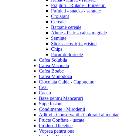
Prajituri - Rulade - Fursecuri
Pufuleti - snacks - saratele
Croissant
Cereale
Batoane cereale
Alune - fistic - caju - migdale
Seminte
Sticks - covrigi - grisine
Chips
Porumb floricele
Cafea Solubila
Cafea Macinata
Cafea Boabe
Cafea Monodoza
Ciocolata Calda - Cappucino
Ceai
Cacao
Baze pentru Mancaruri
Supe Instant
Condimente - Mirodenii
Aditivi - Conservanti - Colorant alimentar
Fructe Confiate - uscate
Produse Dietetice
Vopsea pentru oua