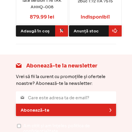
late version 1:16 TAK
2buc 1:72 ITA 7515
AHHQ-008
879.99 lei
Indisponibil
Adaugă în coș
Anunță stoc
Abonează-te la newsletter
Vrei să fii la curent cu promoțiile și ofertele
noastre? Abonează-te la newsletter:
Abonează-te
Am citit și am înțeles
politica de
confidențialitate