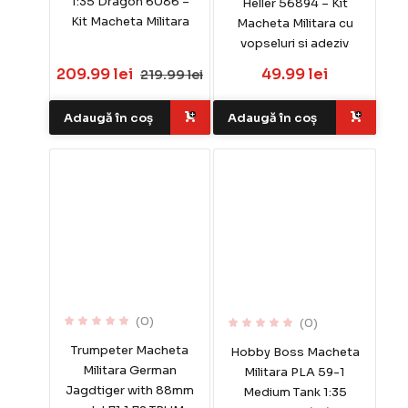
1:35 Dragon 6086 –
Heller 56894 – Kit
Kit Macheta Militara
Macheta Militara cu
vopseluri si adeziv
209.99 lei
49.99 lei
219.99 lei
Adaugă în coș
Adaugă în coș
(0)
(0)
Trumpeter Macheta
Hobby Boss Macheta
Militara German
Militara PLA 59-1
Jagdtiger with 88mm
Medium Tank 1:35