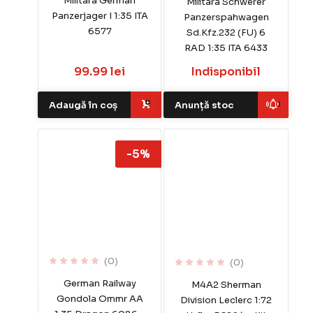
Militara German
Militara Schwerer
Panzerjager I 1:35 ITA
Panzerspahwagen
6577
Sd.Kfz.232 (FU) 6
RAD 1:35 ITA 6433
99.99 lei
Indisponibil
Adaugă în coș
Anunță stoc
-5%
(0)
(0)
German Railway
M4A2 Sherman
Gondola Ommr AA
Division Leclerc 1:72