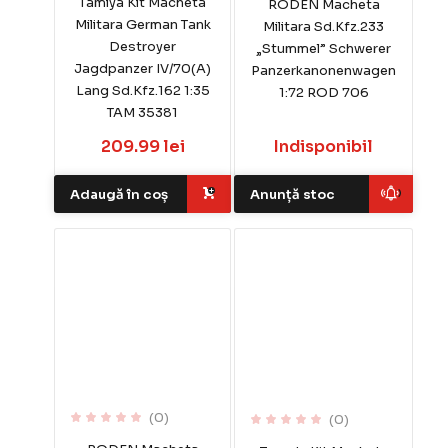
Tamiya Kit Macheta
RODEN Macheta
Militara German Tank
Militara Sd.Kfz.233
Destroyer
„Stummel” Schwerer
Jagdpanzer IV/70(A)
Panzerkanonenwagen
Lang Sd.Kfz.162 1:35
1:72 ROD 706
TAM 35381
209.99 lei
Indisponibil
Adaugă în coș
Anunță stoc
(0)
(0)