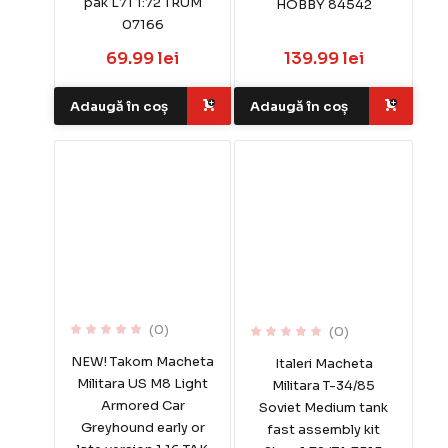
pak L71 1:72 TRUM
HOBBY 84542
07166
69.99 lei
139.99 lei
Adaugă în coș
Adaugă în coș
(0)
(0)
NEW! Takom Macheta
Italeri Macheta
Militara US M8 Light
Militara T-34/85
Armored Car
Soviet Medium tank
Greyhound early or
fast assembly kit