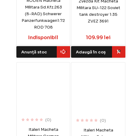
RODEN Macheta
Zvezda Kit Macheta
Militara Sd.Kfz.263
Militara SU-122 Soviet
(8-RAD) Schwerer
tank destroyer 1:35
Panzerfunkwagen1:72
ZVEZ 3691
ROD 708
Indisponibil
109.99 lei
Anunță stoc
Adaugă în coș
(0)
(0)
Italeri Macheta
Italeri Macheta