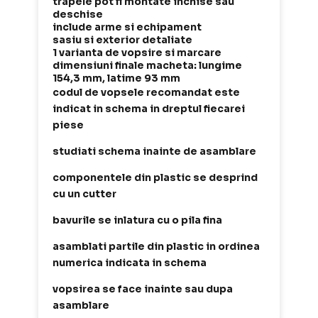
trapele pot fi montate inchise sau
deschise
include arme si echipament
sasiu si exterior detaliate
1 varianta de vopsire si marcare
dimensiuni finale macheta: lungime
154,3 mm, latime 93 mm
codul de vopsele recomandat este
indicat in schema in dreptul fiecarei
piese
studiati schema inainte de asamblare
componentele din plastic se desprind
cu un cutter
bavurile se inlatura cu o pila fina
asamblati partile din plastic in ordinea
numerica indicata in schema
vopsirea se face inainte sau dupa
asamblare