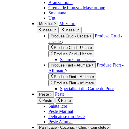
Branza topita
Crema de branza - Mascarpone
Smantana
Unt
Mezeluri
Mezeluri
Mezeluri
Mezeluri
Produse Crud -
Produse Crud - Uscate
Uscate
Produse Crud - Uscate
Produse Crud - Uscate
Salam Crud - Uscat
Produse Fiert -
Produse Fiert - Afumate
Afumate
Produse Fiert - Afumate
Produse Fiert - Afumate
Specialitati din Carne de Porc
Peste
Peste
Peste
Peste
Salata icre
Peste Marinat
Delicatese din Peste
Peste Afumat
Panificatie - Cozonac - Chec - Cornulete