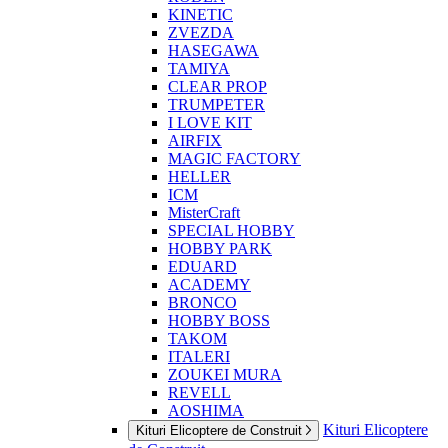
KINETIC
ZVEZDA
HASEGAWA
TAMIYA
CLEAR PROP
TRUMPETER
I LOVE KIT
AIRFIX
MAGIC FACTORY
HELLER
ICM
MisterCraft
SPECIAL HOBBY
HOBBY PARK
EDUARD
ACADEMY
BRONCO
HOBBY BOSS
TAKOM
ITALERI
ZOUKEI MURA
REVELL
AOSHIMA
Kituri Elicoptere
Kituri Elicoptere de Construit