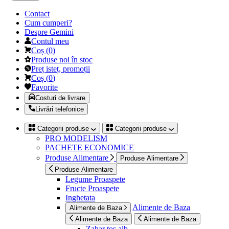
Contact
Cum cumperi?
Despre Gemini
Contul meu
Coș
(
0
)
Produse noi în stoc
Preț isteț, promoții
Coș
(
0
)
Favorite
Costuri de livrare
Livrări telefonice
Categorii produse
Categorii produse
PRO MODELISM
PACHETE ECONOMICE
Produse Alimentare
Produse Alimentare
Produse Alimentare
Legume Proaspete
Fructe Proaspete
Inghetata
Alimente de Baza
Alimente de Baza
Alimente de Baza
Alimente de Baza
Zahar tos alb