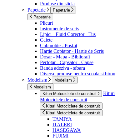
Produse din sticla
Papetarie
Papetarie
Papetarie
Plicuri
Instrumente de scris
Lipici - Fluid Corector - Tus
Caiete
Cub notite - Post-it
Hartie Copiator - Hartie de Scris
Dosar - Mapa - Biblioraft
Perfotar - Capsator - Capse
Banda adeziva - sfoara
Diverse produse pentru scoala si birou
Modelism
Modelism
Modelism
Kituri
Kituri Motociclete de construit
Motociclete de construit
Kituri Motociclete de construit
Kituri Motociclete de construit
TAMIYA
ITALERI
HASEGAWA
FUJIMI