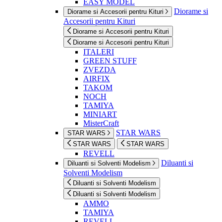
EASY MODEL
Diorame si
Diorame si Accesorii pentru Kituri
Accesorii pentru Kituri
Diorame si Accesorii pentru Kituri
Diorame si Accesorii pentru Kituri
ITALERI
GREEN STUFF
ZVEZDA
AIRFIX
TAKOM
NOCH
TAMIYA
MINIART
MisterCraft
STAR WARS
STAR WARS
STAR WARS
STAR WARS
REVELL
Diluanti si
Diluanti si Solventi Modelism
Solventi Modelism
Diluanti si Solventi Modelism
Diluanti si Solventi Modelism
AMMO
TAMIYA
REVELL