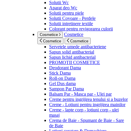
Solutii Wc
Aparat deo Wc
Solutii pentru piele
Solutii Covoare - Perdele
Solutii intretinere textile
Colorant pentru revigorarea culorii
Cosmetice
Cosmetice
Cosmetice
Cosmetice
Servetele umede antibacteriene
Sapun solid antibacterial
Sapun lichid antibacterial
PROMOTII COSMETICE
Deodorant Dama
Stick Dama
Roll-on Dama
Gel Dus dama
Sampon Par Dama
Balsam Par - Masca par - Ulei par
Creme pentru ingrijirea tenului si a buzelor
Creme - Lotiuni pentru ingrijirea mainilor
Creme - lapte corp - lotiuni corp - ulei
masaj
Crema de Baie - Spumant de Baie - Sare
de Baie
Lotiuni curatare & Demachiere