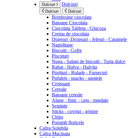
Dulciuri
Dulciuri
Dulciuri
Dulciuri
Bomboane ciocolata
Batoane Ciocolata
Ciocolata Tableta - Glucoza
Crema de ciocolata
Drajeuri -Dropsuri - Jeleuri - Caramele
Napolitane
Biscuiti - Gofre
Piscoturi
Nuga - Salam de biscuiti - Turta dulce
Rahat - Halva - Halvita
Prajituri - Rulade - Fursecuri
Pufuleti - snacks - saratele
Croissant
Cereale
Batoane cereale
Alune - fistic - caju - migdale
Seminte
Sticks - covrigi - grisine
Chips
Porumb floricele
Cafea Solubila
Cafea Macinata