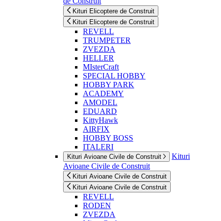
de Construit
Kituri Elicoptere de Construit
Kituri Elicoptere de Construit
REVELL
TRUMPETER
ZVEZDA
HELLER
MIsterCraft
SPECIAL HOBBY
HOBBY PARK
ACADEMY
AMODEL
EDUARD
KittyHawk
AIRFIX
HOBBY BOSS
ITALERI
Kituri
Kituri Avioane Civile de Construit
Avioane Civile de Construit
Kituri Avioane Civile de Construit
Kituri Avioane Civile de Construit
REVELL
RODEN
ZVEZDA