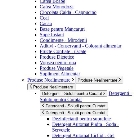
Cafea Boabe
Cafea Monodoza
Ciocolata Calda - Cappucino
Ceai
Cacao
Baze pentru Mancaruri
Supe Instant
Condimente - Mirodenii
Aditivi - Conservanti - Colorant alimentar
Fructe Confiate - uscate
Produse Dietetice
Vopsea pentru oua
Produse Vegetale
Supliment Alimentar
Produse Nealimentare
Produse Nealimentare
Produse Nealimentare
Detergenti -
Detergenti - Solutii pentru Curatat
Solutii pentru Curatat
Detergenti - Solutii pentru Curatat
Detergenti - Solutii pentru Curatat
Dezinfectanti pentru suprafete
Detergent Automat Pudra - Soda -
Servetele
Detergent Automat Lichid - Gel