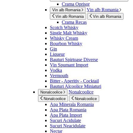
Crama Oprisor
Vin alb Romania
Vin alb Romania
Vin alb Romania
Vin alb Romania
Crama Recas
Scotch Whisky
Single Malt Whisky
Whisky Cream
Bourbon Whisky
Gin
Liqueur
Bauturi Spirtoase Diverse
Vin Spumant Import
Vodka
Vermouth
Bitter - Aperitiv - Cocktail
Bauturi Alcoolice Miniaturi
Nonalcoolice
Nonalcoolice
Nonalcoolice
Nonalcoolice
Apa Minerala Romania
Apa Plata Romania
Apa Plata Import
Sucuri Acidulate
Sucuri Neacidulate
Nectar