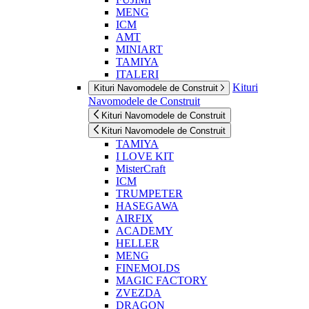
MENG
ICM
AMT
MINIART
TAMIYA
ITALERI
Kituri
Kituri Navomodele de Construit
Navomodele de Construit
Kituri Navomodele de Construit
Kituri Navomodele de Construit
TAMIYA
I LOVE KIT
MisterCraft
ICM
TRUMPETER
HASEGAWA
AIRFIX
ACADEMY
HELLER
MENG
FINEMOLDS
MAGIC FACTORY
ZVEZDA
DRAGON