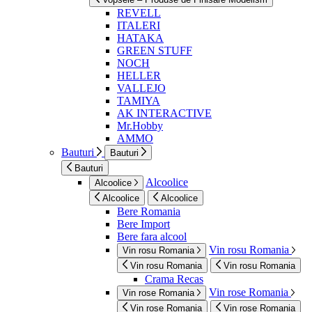
REVELL
ITALERI
HATAKA
GREEN STUFF
NOCH
HELLER
VALLEJO
TAMIYA
AK INTERACTIVE
Mr.Hobby
AMMO
Bauturi
Bauturi
Bauturi
Alcoolice
Alcoolice
Alcoolice
Alcoolice
Bere Romania
Bere Import
Bere fara alcool
Vin rosu Romania
Vin rosu Romania
Vin rosu Romania
Vin rosu Romania
Crama Recas
Vin rose Romania
Vin rose Romania
Vin rose Romania
Vin rose Romania