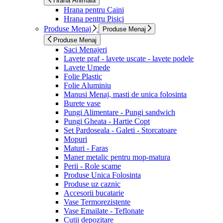
Hrana Animala
Hrana pentru Caini
Hrana pentru Pisici
Produse Menaj
Produse Menaj
Produse Menaj
Saci Menajeri
Lavete praf - lavete uscate - lavete podele
Lavete Umede
Folie Plastic
Folie Aluminiu
Manusi Menaj, masti de unica folosinta
Burete vase
Pungi Alimentare - Pungi sandwich
Pungi Gheata - Hartie Copt
Set Pardoseala - Galeti - Storcatoare
Mopuri
Maturi - Faras
Maner metalic pentru mop-matura
Perii - Role scame
Produse Unica Folosinta
Produse uz caznic
Accesorii bucatarie
Vase Termorezistente
Vase Emailate - Teflonate
Cutii depozitare