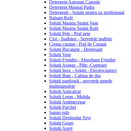
Detergent Automat Capsule
Detergent Manual Pudra
Detergenti - Solutii pentru uz profesional
Balsam Rufe
Solutii Masina Spalat Vase
Solutii Masina Spalat Rufe
Solutii Pete - Praf pete
Clor - Inalbitor - Servetele inalbire
Crema curatat - Praf de Curatat
Solutii Bucatarie - Degresant
Solutii Vase
Solutii Frigider - Absorbant Frigider
Solutii Aragaz - Plite -Cuptoare
Solutii Inox - Argint - Electrocasnice
Solutii Baie - Cabina de dus
Solutii pardoseli - servetele umede
multisuprafete
Solutii Anticalcar
Solutii Lemn - Mobila
Solutii Antimecegai
Solutii Parchet
Sapun rufe
Solutii Desfundat Tevi
Solutii Geam
Solutii Apret