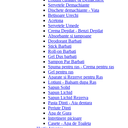
Servetele Demachiante
Dischete demachiante - Vata
Betisoare Urechi
Acetona
Servetele Umede
Crema Depilat - Benzi Depilat
Absorbante si tampoane
Deodorant Barbati
Stick Barbati
Roll-on Barbati
Gel Dus barbati
Sampon Par Barbati
Spuma pentru ras - Crema pentru ras
Gel pentru ras
Aparate si Rezerve pentru Ras
Lotiuni - Balsam dupa Ras
Sapun Solid
Sapun Lichid
Sapun Lichid Rezerva
Pasta Dinti - Ata dentara
Periute Dinti
Apa de Gura
Intretinere picioare
Casete - Apa de Toaleta