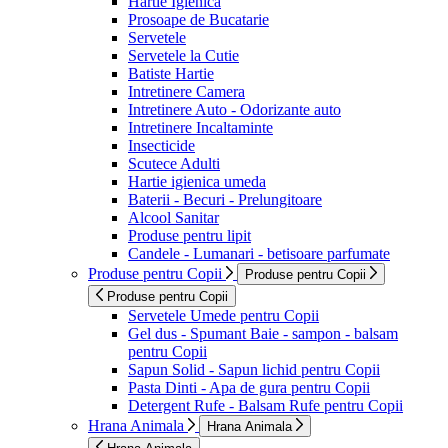
Hartie Igienica
Prosoape de Bucatarie
Servetele
Servetele la Cutie
Batiste Hartie
Intretinere Camera
Intretinere Auto - Odorizante auto
Intretinere Incaltaminte
Insecticide
Scutece Adulti
Hartie igienica umeda
Baterii - Becuri - Prelungitoare
Alcool Sanitar
Produse pentru lipit
Candele - Lumanari - betisoare parfumate
Produse pentru Copii
Produse pentru Copii
Produse pentru Copii
Servetele Umede pentru Copii
Gel dus - Spumant Baie - sampon - balsam
pentru Copii
Sapun Solid - Sapun lichid pentru Copii
Pasta Dinti - Apa de gura pentru Copii
Detergent Rufe - Balsam Rufe pentru Copii
Hrana Animala
Hrana Animala