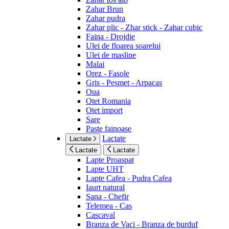
Zahar Brun
Zahar pudra
Zahar plic - Zhar stick - Zahar cubic
Faina - Drojdie
Ulei de floarea soarelui
Ulei de masline
Malai
Orez - Fasole
Gris - Pesmet - Arpacas
Oua
Otet Romania
Otet import
Sare
Paste fainoase
Lactate
Lactate
Lactate
Lactate
Lapte Proaspat
Lapte UHT
Lapte Cafea - Pudra Cafea
Iaurt natural
Sana - Chefir
Telemea - Cas
Cascaval
Branza de Vaci - Branza de burduf