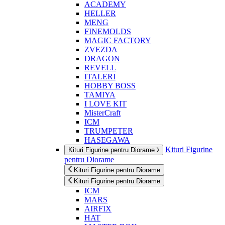
ACADEMY
HELLER
MENG
FINEMOLDS
MAGIC FACTORY
ZVEZDA
DRAGON
REVELL
ITALERI
HOBBY BOSS
TAMIYA
I LOVE KIT
MisterCraft
ICM
TRUMPETER
HASEGAWA
Kituri Figurine
Kituri Figurine pentru Diorame
pentru Diorame
Kituri Figurine pentru Diorame
Kituri Figurine pentru Diorame
ICM
MARS
AIRFIX
HAT