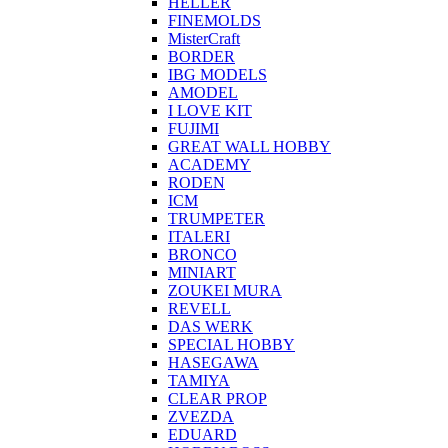
HELLER
FINEMOLDS
MisterCraft
BORDER
IBG MODELS
AMODEL
I LOVE KIT
FUJIMI
GREAT WALL HOBBY
ACADEMY
RODEN
ICM
TRUMPETER
ITALERI
BRONCO
MINIART
ZOUKEI MURA
REVELL
DAS WERK
SPECIAL HOBBY
HASEGAWA
TAMIYA
CLEAR PROP
ZVEZDA
EDUARD