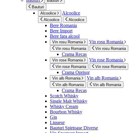
Bauturi
Bauturi
Bauturi
Alcoolice
Alcoolice
Alcoolice
Alcoolice
Bere Romania
Bere Import
Bere fara alcool
Vin rosu Romania
Vin rosu Romania
Vin rosu Romania
Vin rosu Romania
Crama Recas
Vin rose Romania
Vin rose Romania
Vin rose Romania
Vin rose Romania
Crama Oprisor
Vin alb Romania
Vin alb Romania
Vin alb Romania
Vin alb Romania
Crama Recas
Scotch Whisky
Single Malt Whisky
Whisky Cream
Bourbon Whisky
Gin
Liqueur
Bauturi Spirtoase Diverse