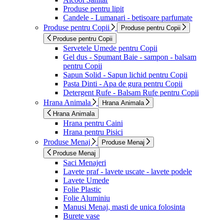
Produse pentru lipit
Candele - Lumanari - betisoare parfumate
Produse pentru Copii
Produse pentru Copii
Produse pentru Copii
Servetele Umede pentru Copii
Gel dus - Spumant Baie - sampon - balsam
pentru Copii
Sapun Solid - Sapun lichid pentru Copii
Pasta Dinti - Apa de gura pentru Copii
Detergent Rufe - Balsam Rufe pentru Copii
Hrana Animala
Hrana Animala
Hrana Animala
Hrana pentru Caini
Hrana pentru Pisici
Produse Menaj
Produse Menaj
Produse Menaj
Saci Menajeri
Lavete praf - lavete uscate - lavete podele
Lavete Umede
Folie Plastic
Folie Aluminiu
Manusi Menaj, masti de unica folosinta
Burete vase