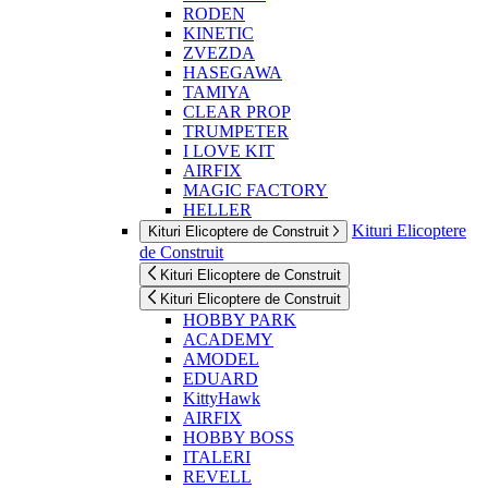
RODEN
KINETIC
ZVEZDA
HASEGAWA
TAMIYA
CLEAR PROP
TRUMPETER
I LOVE KIT
AIRFIX
MAGIC FACTORY
HELLER
Kituri Elicoptere
Kituri Elicoptere de Construit
de Construit
Kituri Elicoptere de Construit
Kituri Elicoptere de Construit
HOBBY PARK
ACADEMY
AMODEL
EDUARD
KittyHawk
AIRFIX
HOBBY BOSS
ITALERI
REVELL