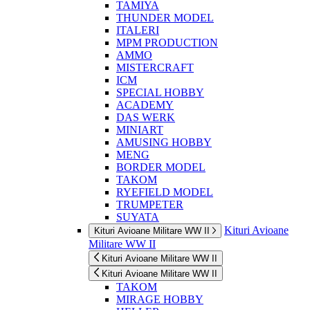
TAMIYA
THUNDER MODEL
ITALERI
MPM PRODUCTION
AMMO
MISTERCRAFT
ICM
SPECIAL HOBBY
ACADEMY
DAS WERK
MINIART
AMUSING HOBBY
MENG
BORDER MODEL
TAKOM
RYEFIELD MODEL
TRUMPETER
SUYATA
Kituri Avioane
Kituri Avioane Militare WW II
Militare WW II
Kituri Avioane Militare WW II
Kituri Avioane Militare WW II
TAKOM
MIRAGE HOBBY