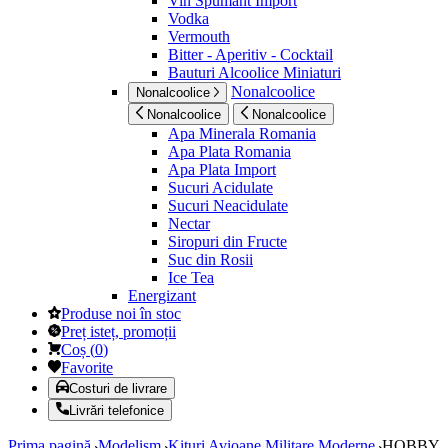
Vin Spumant Import
Vodka
Vermouth
Bitter - Aperitiv - Cocktail
Bauturi Alcoolice Miniaturi
Nonalcoolice
Nonalcoolice
Nonalcoolice
Nonalcoolice
Apa Minerala Romania
Apa Plata Romania
Apa Plata Import
Sucuri Acidulate
Sucuri Neacidulate
Nectar
Siropuri din Fructe
Suc din Rosii
Ice Tea
Energizant
Produse noi în stoc
Preț isteț, promoții
Coș
(
0
)
Favorite
Costuri de livrare
Livrări telefonice
Prima pagină
Modelism
Kituri Avioane Militare Moderne
HOBBY