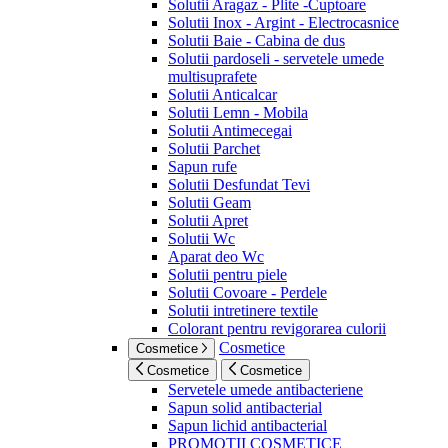
Solutii Aragaz - Plite -Cuptoare
Solutii Inox - Argint - Electrocasnice
Solutii Baie - Cabina de dus
Solutii pardoseli - servetele umede
multisuprafete
Solutii Anticalcar
Solutii Lemn - Mobila
Solutii Antimecegai
Solutii Parchet
Sapun rufe
Solutii Desfundat Tevi
Solutii Geam
Solutii Apret
Solutii Wc
Aparat deo Wc
Solutii pentru piele
Solutii Covoare - Perdele
Solutii intretinere textile
Colorant pentru revigorarea culorii
Cosmetice
Cosmetice
Cosmetice
Cosmetice
Servetele umede antibacteriene
Sapun solid antibacterial
Sapun lichid antibacterial
PROMOTII COSMETICE