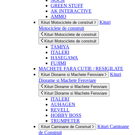
NOCH
GREEN STUFF
AK INTERACTIVE
AMMO
Kituri
Kituri Motociclete de construit
Motociclete de construit
Kituri Motociclete de construit
Kituri Motociclete de construit
TAMIYA
ITALERI
HASEGAWA
FUJIMI
MACHETE FARA CUTIE / RESIGILATE
Kituri
Kituri Diorame si Machete Feroviare
Diorame si Machete Feroviare
Kituri Diorame si Machete Feroviare
Kituri Diorame si Machete Feroviare
ITALERI
AUHAGEN
REVELL
HOBBY BOSS
TRUMPETER
Kituri Camioane
Kituri Camioane de Construit
de Construit