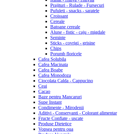
Prajituri - Rulade - Fursecuri
Pufuleti - snacks - saratele
Croissant
Cereale
Batoane cereale
Alune - fistic - caju - migdale
Seminte
Sticks - covrigi - grisine
Chips
Porumb floricele
Cafea Solubila
Cafea Macinata
Cafea Boabe
Cafea Monodoza
Ciocolata Calda - Cappucino
Ceai
Cacao
Baze pentru Mancaruri
Supe Instant
Condimente - Mirodenii
Aditivi - Conservanti - Colorant alimentar
Fructe Confiate - uscate
Produse Dietetice
Vopsea pentru oua