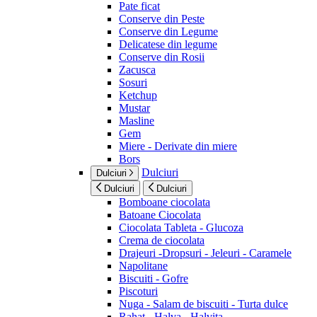
Pate ficat
Conserve din Peste
Conserve din Legume
Delicatese din legume
Conserve din Rosii
Zacusca
Sosuri
Ketchup
Mustar
Masline
Gem
Miere - Derivate din miere
Bors
Dulciuri
Dulciuri
Dulciuri
Dulciuri
Bomboane ciocolata
Batoane Ciocolata
Ciocolata Tableta - Glucoza
Crema de ciocolata
Drajeuri -Dropsuri - Jeleuri - Caramele
Napolitane
Biscuiti - Gofre
Piscoturi
Nuga - Salam de biscuiti - Turta dulce
Rahat - Halva - Halvita