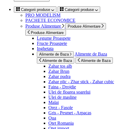
Categorii produse
Categorii produse
PRO MODELISM
PACHETE ECONOMICE
Produse Alimentare
Produse Alimentare
Produse Alimentare
Legume Proaspete
Fructe Proaspete
Inghetata
Alimente de Baza
Alimente de Baza
Alimente de Baza
Alimente de Baza
Zahar tos alb
Zahar Brun
Zahar pudra
Zahar plic - Zhar stick - Zahar cubic
Faina - Drojdie
Ulei de floarea soarelui
Ulei de masline
Malai
Orez - Fasole
Gris - Pesmet - Arpacas
Oua
Otet Romania
Otet import