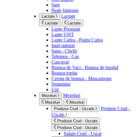
Sare
Paste fainoase
Lactate
Lactate
Lactate
Lactate
Lapte Proaspat
Lapte UHT
Lapte Cafea - Pudra Cafea
Iaurt natural
Sana - Chefir
Telemea - Cas
Cascaval
Branza de Vaci - Branza de burduf
Branza topita
Crema de branza - Mascarpone
Smantana
Unt
Mezeluri
Mezeluri
Mezeluri
Mezeluri
Produse Crud -
Produse Crud - Uscate
Uscate
Produse Crud - Uscate
Produse Crud - Uscate
Salam Crud - Uscat