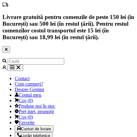
Livrare gratuită pentru comenzile de peste 150 lei (în
București) sau 500 lei (în restul țării). Pentru restul
comenzilor costul transportul este 15 lei (în
București) sau 18,99 lei (în restul țării).
Contact
Cum cumperi?
Despre Gemini
Contul meu
Coș
(
0
)
Produse noi în stoc
Preț isteț, promoții
Coș
(
0
)
Favorite
Costuri de livrare
Livrări telefonice