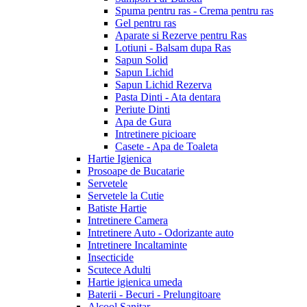
Spuma pentru ras - Crema pentru ras
Gel pentru ras
Aparate si Rezerve pentru Ras
Lotiuni - Balsam dupa Ras
Sapun Solid
Sapun Lichid
Sapun Lichid Rezerva
Pasta Dinti - Ata dentara
Periute Dinti
Apa de Gura
Intretinere picioare
Casete - Apa de Toaleta
Hartie Igienica
Prosoape de Bucatarie
Servetele
Servetele la Cutie
Batiste Hartie
Intretinere Camera
Intretinere Auto - Odorizante auto
Intretinere Incaltaminte
Insecticide
Scutece Adulti
Hartie igienica umeda
Baterii - Becuri - Prelungitoare
Alcool Sanitar