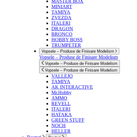
MASTER BOX
MINIART
TAMIYA
ZVEZDA
ITALERI
DRAGON
BRONCO
HOBBY BOSS
TRUMPETER
Vopsele – Produse de Finisare Modelism
Vopsele – Produse de Finisare Modelism
Vopsele – Produse de Finisare Modelism
Vopsele – Produse de Finisare Modelism
VALLEJO
TAMIYA
AK INTERACTIVE
Mr.Hobby
AMMO
REVELL
ITALERI
HATAKA
GREEN STUFF
NOCH
HELLER