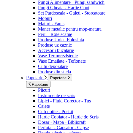
Pungi Alimentare - Pungi sandwich
Pungi Gheata - Hartie Copt
Set Pardoseala - Galeti - Storcatoare
Mopuri
Maturi - Faras
Maner metalic pentru mop-matura
Perii - Role scame
Produse Unica Folosinta
Produse uz caznic
Accesorii bucatarie
Vase Termorezistente
Vase Emailate - Teflonate
Cutii depozitare
Produse din sticla
Papetarie
Papetarie
Papetarie
Plicuri
Instrumente de scris
Lipici - Fluid Corector - Tus
Caiete
Cub notite - Post-it
Hartie Copiator - Hartie de Scris
Dosar - Mapa - Biblioraft
Perfotar - Capsator - Capse
Banda adeziva - sfoara