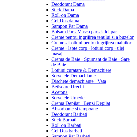
Deodorant Dama
Stick Dama
Roll-on Dama
Gel Dus dama
Sampon Par Dama
Balsam Par - Masca par - Ulei par
Creme pentru ingrijirea tenului si a buzelor
Creme - Lotiuni pentru ingrijirea mainilor
Creme - lapte corp - lotiuni corp - ulei
masaj
Crema de Baie - Spumant de Baie - Sare
de Baie
Lotiuni curatare & Demachiere
Servetele Demachiante
Dischete demachiante - Vata
Betisoare Urechi
Acetona
Servetele Umede
Crema Depilat - Benzi Depilat
Absorbante si tampoane
Deodorant Barbati
Stick Barbati
Roll-on Barbati
Gel Dus barbati
Sampon Par Barbati