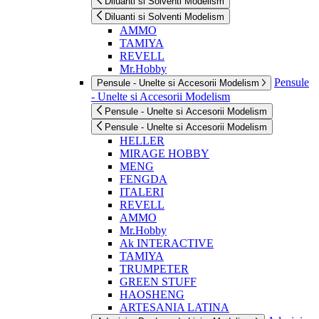
Diluanti si Solventi Modelism
Diluanti si Solventi Modelism
AMMO
TAMIYA
REVELL
Mr.Hobby
Pensule
Pensule - Unelte si Accesorii Modelism
- Unelte si Accesorii Modelism
Pensule - Unelte si Accesorii Modelism
Pensule - Unelte si Accesorii Modelism
HELLER
MIRAGE HOBBY
MENG
FENGDA
ITALERI
REVELL
AMMO
Mr.Hobby
Ak INTERACTIVE
TAMIYA
TRUMPETER
GREEN STUFF
HAOSHENG
ARTESANIA LATINA