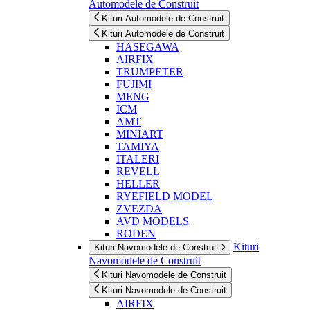
Automodele de Construit
Kituri Automodele de Construit
Kituri Automodele de Construit
HASEGAWA
AIRFIX
TRUMPETER
FUJIMI
MENG
ICM
AMT
MINIART
TAMIYA
ITALERI
REVELL
HELLER
RYEFIELD MODEL
ZVEZDA
AVD MODELS
RODEN
Kituri
Kituri Navomodele de Construit
Navomodele de Construit
Kituri Navomodele de Construit
Kituri Navomodele de Construit
AIRFIX