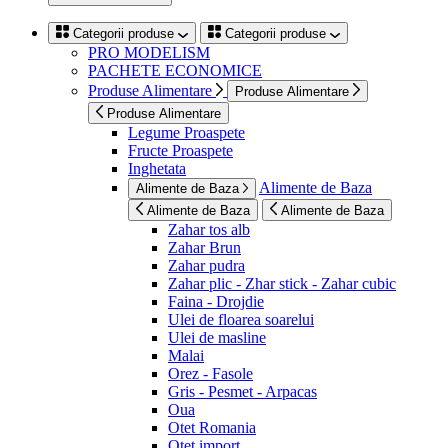
Categorii produse
Categorii produse
PRO MODELISM
PACHETE ECONOMICE
Produse Alimentare
Produse Alimentare
Produse Alimentare
Legume Proaspete
Fructe Proaspete
Inghetata
Alimente de Baza
Alimente de Baza
Alimente de Baza
Alimente de Baza
Zahar tos alb
Zahar Brun
Zahar pudra
Zahar plic - Zhar stick - Zahar cubic
Faina - Drojdie
Ulei de floarea soarelui
Ulei de masline
Malai
Orez - Fasole
Gris - Pesmet - Arpacas
Oua
Otet Romania
Otet import