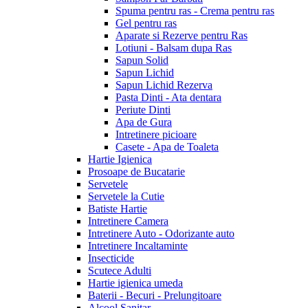
Spuma pentru ras - Crema pentru ras
Gel pentru ras
Aparate si Rezerve pentru Ras
Lotiuni - Balsam dupa Ras
Sapun Solid
Sapun Lichid
Sapun Lichid Rezerva
Pasta Dinti - Ata dentara
Periute Dinti
Apa de Gura
Intretinere picioare
Casete - Apa de Toaleta
Hartie Igienica
Prosoape de Bucatarie
Servetele
Servetele la Cutie
Batiste Hartie
Intretinere Camera
Intretinere Auto - Odorizante auto
Intretinere Incaltaminte
Insecticide
Scutece Adulti
Hartie igienica umeda
Baterii - Becuri - Prelungitoare
Alcool Sanitar