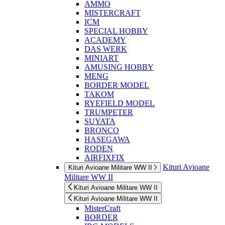
AMMO
MISTERCRAFT
ICM
SPECIAL HOBBY
ACADEMY
DAS WERK
MINIART
AMUSING HOBBY
MENG
BORDER MODEL
TAKOM
RYEFIELD MODEL
TRUMPETER
SUYATA
BRONCO
HASEGAWA
RODEN
AIRFIXFIX
Kituri Avioane
Kituri Avioane Militare WW II
Militare WW II
Kituri Avioane Militare WW II
Kituri Avioane Militare WW II
MisterCraft
BORDER