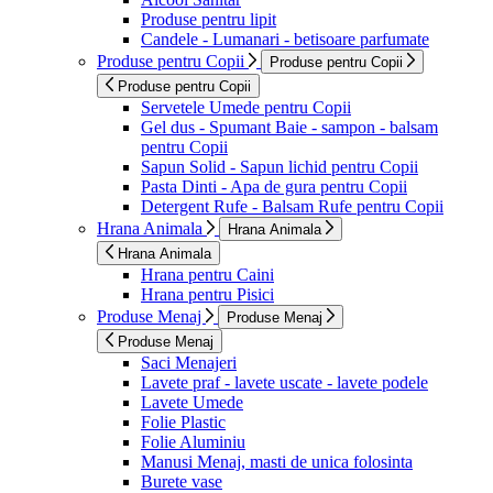
Produse pentru lipit
Candele - Lumanari - betisoare parfumate
Produse pentru Copii
Produse pentru Copii
Produse pentru Copii
Servetele Umede pentru Copii
Gel dus - Spumant Baie - sampon - balsam
pentru Copii
Sapun Solid - Sapun lichid pentru Copii
Pasta Dinti - Apa de gura pentru Copii
Detergent Rufe - Balsam Rufe pentru Copii
Hrana Animala
Hrana Animala
Hrana Animala
Hrana pentru Caini
Hrana pentru Pisici
Produse Menaj
Produse Menaj
Produse Menaj
Saci Menajeri
Lavete praf - lavete uscate - lavete podele
Lavete Umede
Folie Plastic
Folie Aluminiu
Manusi Menaj, masti de unica folosinta
Burete vase