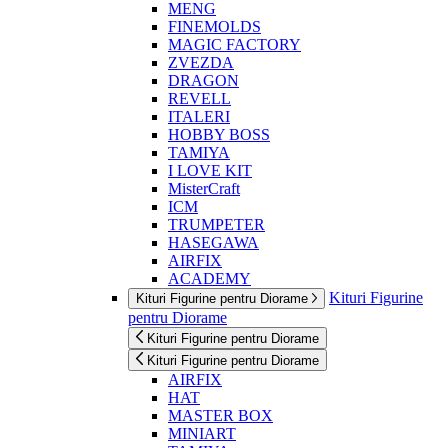
MENG
FINEMOLDS
MAGIC FACTORY
ZVEZDA
DRAGON
REVELL
ITALERI
HOBBY BOSS
TAMIYA
I LOVE KIT
MisterCraft
ICM
TRUMPETER
HASEGAWA
AIRFIX
ACADEMY
Kituri Figurine
Kituri Figurine pentru Diorame
pentru Diorame
Kituri Figurine pentru Diorame
Kituri Figurine pentru Diorame
AIRFIX
HAT
MASTER BOX
MINIART