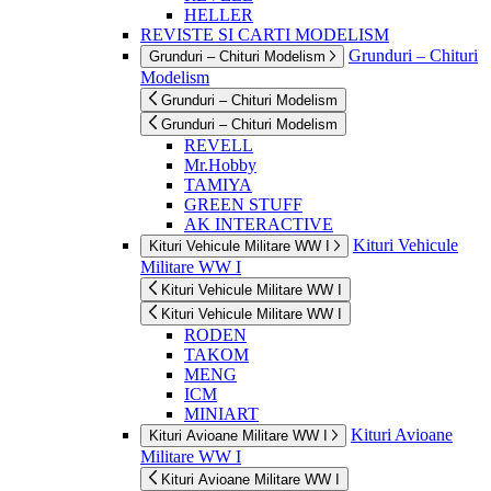
HELLER
REVISTE SI CARTI MODELISM
Grunduri – Chituri
Grunduri – Chituri Modelism
Modelism
Grunduri – Chituri Modelism
Grunduri – Chituri Modelism
REVELL
Mr.Hobby
TAMIYA
GREEN STUFF
AK INTERACTIVE
Kituri Vehicule
Kituri Vehicule Militare WW I
Militare WW I
Kituri Vehicule Militare WW I
Kituri Vehicule Militare WW I
RODEN
TAKOM
MENG
ICM
MINIART
Kituri Avioane
Kituri Avioane Militare WW I
Militare WW I
Kituri Avioane Militare WW I