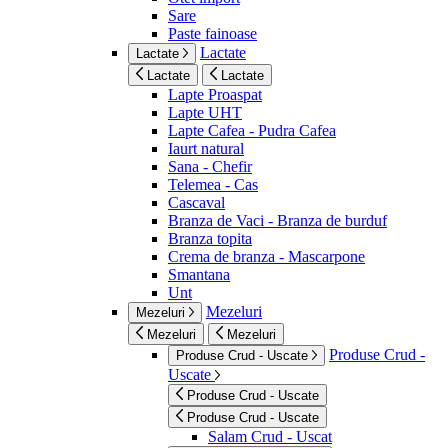
Sare
Paste fainoase
Lactate
Lactate
Lactate
Lactate
Lapte Proaspat
Lapte UHT
Lapte Cafea - Pudra Cafea
Iaurt natural
Sana - Chefir
Telemea - Cas
Cascaval
Branza de Vaci - Branza de burduf
Branza topita
Crema de branza - Mascarpone
Smantana
Unt
Mezeluri
Mezeluri
Mezeluri
Mezeluri
Produse Crud -
Produse Crud - Uscate
Uscate
Produse Crud - Uscate
Produse Crud - Uscate
Salam Crud - Uscat