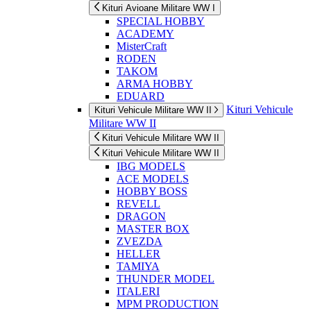
Kituri Avioane Militare WW I
SPECIAL HOBBY
ACADEMY
MisterCraft
RODEN
TAKOM
ARMA HOBBY
EDUARD
Kituri Vehicule
Kituri Vehicule Militare WW II
Militare WW II
Kituri Vehicule Militare WW II
Kituri Vehicule Militare WW II
IBG MODELS
ACE MODELS
HOBBY BOSS
REVELL
DRAGON
MASTER BOX
ZVEZDA
HELLER
TAMIYA
THUNDER MODEL
ITALERI
MPM PRODUCTION