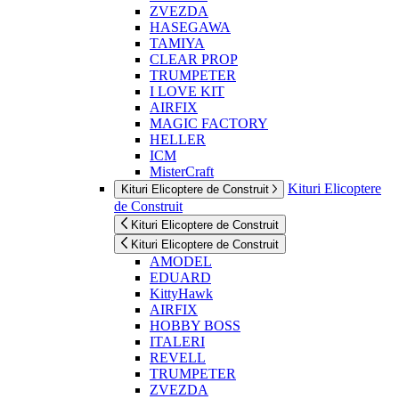
ZVEZDA
HASEGAWA
TAMIYA
CLEAR PROP
TRUMPETER
I LOVE KIT
AIRFIX
MAGIC FACTORY
HELLER
ICM
MisterCraft
Kituri Elicoptere
Kituri Elicoptere de Construit
de Construit
Kituri Elicoptere de Construit
Kituri Elicoptere de Construit
AMODEL
EDUARD
KittyHawk
AIRFIX
HOBBY BOSS
ITALERI
REVELL
TRUMPETER
ZVEZDA