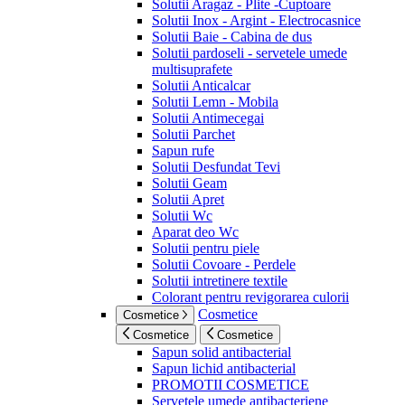
Solutii Aragaz - Plite -Cuptoare
Solutii Inox - Argint - Electrocasnice
Solutii Baie - Cabina de dus
Solutii pardoseli - servetele umede
multisuprafete
Solutii Anticalcar
Solutii Lemn - Mobila
Solutii Antimecegai
Solutii Parchet
Sapun rufe
Solutii Desfundat Tevi
Solutii Geam
Solutii Apret
Solutii Wc
Aparat deo Wc
Solutii pentru piele
Solutii Covoare - Perdele
Solutii intretinere textile
Colorant pentru revigorarea culorii
Cosmetice
Cosmetice
Cosmetice
Cosmetice
Sapun solid antibacterial
Sapun lichid antibacterial
PROMOTII COSMETICE
Servetele umede antibacteriene