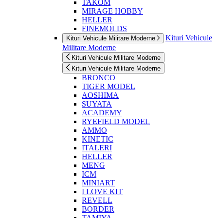
TAKOM
MIRAGE HOBBY
HELLER
FINEMOLDS
Kituri Vehicule
Kituri Vehicule Militare Moderne
Militare Moderne
Kituri Vehicule Militare Moderne
Kituri Vehicule Militare Moderne
BRONCO
TIGER MODEL
AOSHIMA
SUYATA
ACADEMY
RYEFIELD MODEL
AMMO
KINETIC
ITALERI
HELLER
MENG
ICM
MINIART
I LOVE KIT
REVELL
BORDER
TAMIYA