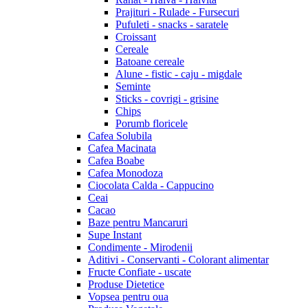
Prajituri - Rulade - Fursecuri
Pufuleti - snacks - saratele
Croissant
Cereale
Batoane cereale
Alune - fistic - caju - migdale
Seminte
Sticks - covrigi - grisine
Chips
Porumb floricele
Cafea Solubila
Cafea Macinata
Cafea Boabe
Cafea Monodoza
Ciocolata Calda - Cappucino
Ceai
Cacao
Baze pentru Mancaruri
Supe Instant
Condimente - Mirodenii
Aditivi - Conservanti - Colorant alimentar
Fructe Confiate - uscate
Produse Dietetice
Vopsea pentru oua