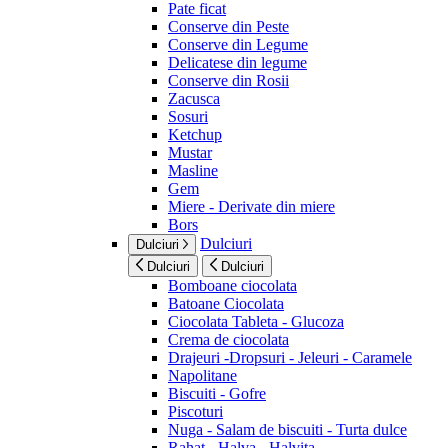
Pate ficat
Conserve din Peste
Conserve din Legume
Delicatese din legume
Conserve din Rosii
Zacusca
Sosuri
Ketchup
Mustar
Masline
Gem
Miere - Derivate din miere
Bors
Dulciuri
Dulciuri
Dulciuri
Dulciuri
Bomboane ciocolata
Batoane Ciocolata
Ciocolata Tableta - Glucoza
Crema de ciocolata
Drajeuri -Dropsuri - Jeleuri - Caramele
Napolitane
Biscuiti - Gofre
Piscoturi
Nuga - Salam de biscuiti - Turta dulce
Rahat - Halva - Halvita