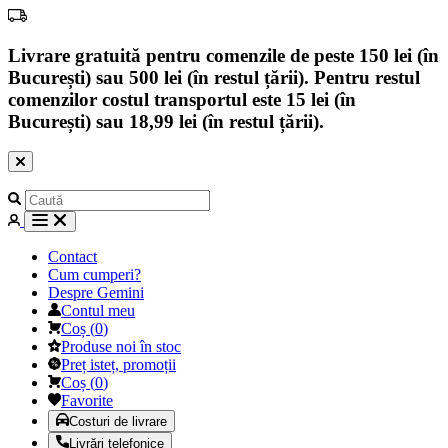
Livrare gratuită pentru comenzile de peste 150 lei (în
București) sau 500 lei (în restul țării). Pentru restul
comenzilor costul transportul este 15 lei (în
București) sau 18,99 lei (în restul țării).
Contact
Cum cumperi?
Despre Gemini
Contul meu
Coș
(
0
)
Produse noi în stoc
Preț isteț, promoții
Coș
(
0
)
Favorite
Costuri de livrare
Livrări telefonice