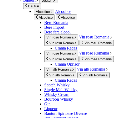
Bauturi
Bauturi
Bauturi
Alcoolice
Alcoolice
Alcoolice
Alcoolice
Bere Romania
Bere Import
Bere fara alcool
Vin rosu Romania
Vin rosu Romania
Vin rosu Romania
Vin rosu Romania
Crama Recas
Vin rose Romania
Vin rose Romania
Vin rose Romania
Vin rose Romania
Crama Oprisor
Vin alb Romania
Vin alb Romania
Vin alb Romania
Vin alb Romania
Crama Recas
Scotch Whisky
Single Malt Whisky
Whisky Cream
Bourbon Whisky
Gin
Liqueur
Bauturi Spirtoase Diverse