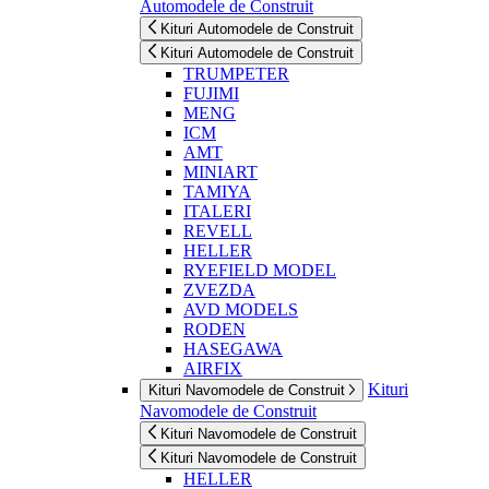
Automodele de Construit
Kituri Automodele de Construit
Kituri Automodele de Construit
TRUMPETER
FUJIMI
MENG
ICM
AMT
MINIART
TAMIYA
ITALERI
REVELL
HELLER
RYEFIELD MODEL
ZVEZDA
AVD MODELS
RODEN
HASEGAWA
AIRFIX
Kituri
Kituri Navomodele de Construit
Navomodele de Construit
Kituri Navomodele de Construit
Kituri Navomodele de Construit
HELLER