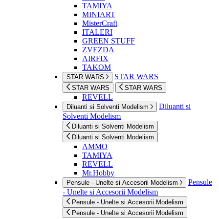
TAMIYA
MINIART
MisterCraft
ITALERI
GREEN STUFF
ZVEZDA
AIRFIX
TAKOM
STAR WARS
STAR WARS
STAR WARS
STAR WARS
REVELL
Diluanti si
Diluanti si Solventi Modelism
Solventi Modelism
Diluanti si Solventi Modelism
Diluanti si Solventi Modelism
AMMO
TAMIYA
REVELL
Mr.Hobby
Pensule
Pensule - Unelte si Accesorii Modelism
- Unelte si Accesorii Modelism
Pensule - Unelte si Accesorii Modelism
Pensule - Unelte si Accesorii Modelism