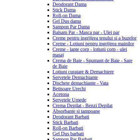
Deodorant Dama
Stick Dama
Roll-on Dama
Gel Dus dama
Sampon Par Dama
Balsam Par - Masca par - Ulei par
Creme pentru ingrijirea tenului si a buzelor
Creme - Lotiuni pentru ingrijirea mainilor
Creme - lapte corp - lotiuni corp - ulei
masaj
Crema de Baie - Spumant de Baie - Sare
de Baie
Lotiuni curatare & Demachiere
Servetele Demachiante
Dischete demachiante - Vata
Betisoare Urechi
Acetona
Servetele Umede
Crema Depilat - Benzi Depilat
Absorbante si tampoane
Deodorant Barbati
Stick Barbati
Roll-on Barbati
Gel Dus barbati
Sampon Par Barbati