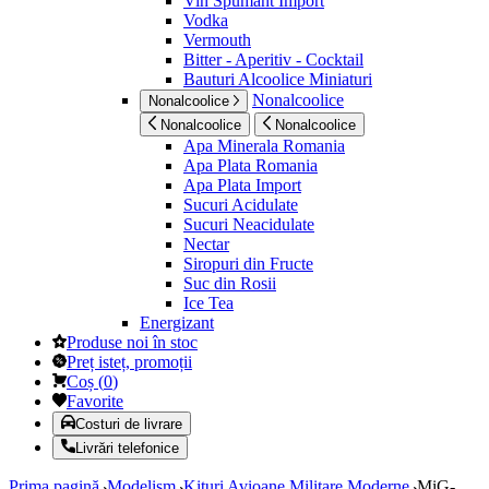
Vin Spumant Import
Vodka
Vermouth
Bitter - Aperitiv - Cocktail
Bauturi Alcoolice Miniaturi
Nonalcoolice
Nonalcoolice
Nonalcoolice
Nonalcoolice
Apa Minerala Romania
Apa Plata Romania
Apa Plata Import
Sucuri Acidulate
Sucuri Neacidulate
Nectar
Siropuri din Fructe
Suc din Rosii
Ice Tea
Energizant
Produse noi în stoc
Preț isteț, promoții
Coș
(
0
)
Favorite
Costuri de livrare
Livrări telefonice
Prima pagină
Modelism
Kituri Avioane Militare Moderne
MiG-