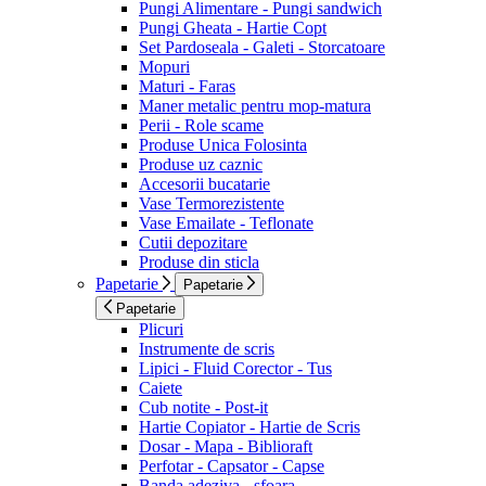
Pungi Alimentare - Pungi sandwich
Pungi Gheata - Hartie Copt
Set Pardoseala - Galeti - Storcatoare
Mopuri
Maturi - Faras
Maner metalic pentru mop-matura
Perii - Role scame
Produse Unica Folosinta
Produse uz caznic
Accesorii bucatarie
Vase Termorezistente
Vase Emailate - Teflonate
Cutii depozitare
Produse din sticla
Papetarie
Papetarie
Papetarie
Plicuri
Instrumente de scris
Lipici - Fluid Corector - Tus
Caiete
Cub notite - Post-it
Hartie Copiator - Hartie de Scris
Dosar - Mapa - Biblioraft
Perfotar - Capsator - Capse
Banda adeziva - sfoara