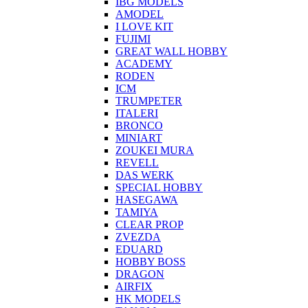
IBG MODELS
AMODEL
I LOVE KIT
FUJIMI
GREAT WALL HOBBY
ACADEMY
RODEN
ICM
TRUMPETER
ITALERI
BRONCO
MINIART
ZOUKEI MURA
REVELL
DAS WERK
SPECIAL HOBBY
HASEGAWA
TAMIYA
CLEAR PROP
ZVEZDA
EDUARD
HOBBY BOSS
DRAGON
AIRFIX
HK MODELS