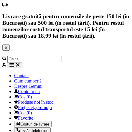
Livrare gratuită pentru comenzile de peste 150 lei (în
București) sau 500 lei (în restul țării). Pentru restul
comenzilor costul transportul este 15 lei (în
București) sau 18,99 lei (în restul țării).
Contact
Cum cumperi?
Despre Gemini
Contul meu
Coș
(
0
)
Produse noi în stoc
Preț isteț, promoții
Coș
(
0
)
Favorite
Costuri de livrare
Livrări telefonice