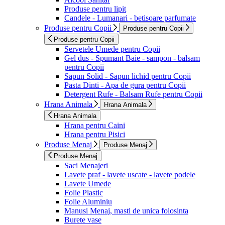
Produse pentru lipit
Candele - Lumanari - betisoare parfumate
Produse pentru Copii
Produse pentru Copii
Produse pentru Copii
Servetele Umede pentru Copii
Gel dus - Spumant Baie - sampon - balsam
pentru Copii
Sapun Solid - Sapun lichid pentru Copii
Pasta Dinti - Apa de gura pentru Copii
Detergent Rufe - Balsam Rufe pentru Copii
Hrana Animala
Hrana Animala
Hrana Animala
Hrana pentru Caini
Hrana pentru Pisici
Produse Menaj
Produse Menaj
Produse Menaj
Saci Menajeri
Lavete praf - lavete uscate - lavete podele
Lavete Umede
Folie Plastic
Folie Aluminiu
Manusi Menaj, masti de unica folosinta
Burete vase