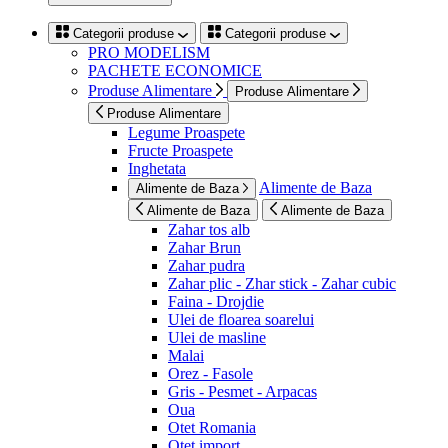
Categorii produse
Categorii produse
PRO MODELISM
PACHETE ECONOMICE
Produse Alimentare
Produse Alimentare
Produse Alimentare
Legume Proaspete
Fructe Proaspete
Inghetata
Alimente de Baza
Alimente de Baza
Alimente de Baza
Alimente de Baza
Zahar tos alb
Zahar Brun
Zahar pudra
Zahar plic - Zhar stick - Zahar cubic
Faina - Drojdie
Ulei de floarea soarelui
Ulei de masline
Malai
Orez - Fasole
Gris - Pesmet - Arpacas
Oua
Otet Romania
Otet import