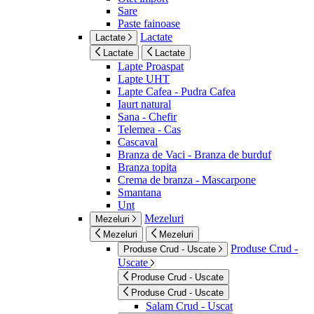
Sare
Paste fainoase
Lactate
Lactate
Lactate
Lactate
Lapte Proaspat
Lapte UHT
Lapte Cafea - Pudra Cafea
Iaurt natural
Sana - Chefir
Telemea - Cas
Cascaval
Branza de Vaci - Branza de burduf
Branza topita
Crema de branza - Mascarpone
Smantana
Unt
Mezeluri
Mezeluri
Mezeluri
Mezeluri
Produse Crud -
Produse Crud - Uscate
Uscate
Produse Crud - Uscate
Produse Crud - Uscate
Salam Crud - Uscat