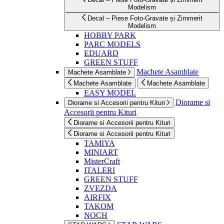
Modelism
Decal – Piese Foto-Gravate și Zimmerit
Modelism
HOBBY PARK
PARC MODELS
EDUARD
GREEN STUFF
Machete Asamblate
Machete Asamblate
Machete Asamblate
Machete Asamblate
EASY MODEL
Diorame si
Diorame si Accesorii pentru Kituri
Accesorii pentru Kituri
Diorame si Accesorii pentru Kituri
Diorame si Accesorii pentru Kituri
TAMIYA
MINIART
MisterCraft
ITALERI
GREEN STUFF
ZVEZDA
AIRFIX
TAKOM
NOCH