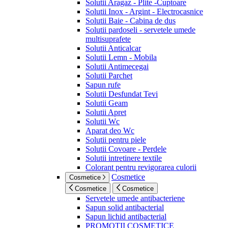
Solutii Aragaz - Plite -Cuptoare
Solutii Inox - Argint - Electrocasnice
Solutii Baie - Cabina de dus
Solutii pardoseli - servetele umede
multisuprafete
Solutii Anticalcar
Solutii Lemn - Mobila
Solutii Antimecegai
Solutii Parchet
Sapun rufe
Solutii Desfundat Tevi
Solutii Geam
Solutii Apret
Solutii Wc
Aparat deo Wc
Solutii pentru piele
Solutii Covoare - Perdele
Solutii intretinere textile
Colorant pentru revigorarea culorii
Cosmetice
Cosmetice
Cosmetice
Cosmetice
Servetele umede antibacteriene
Sapun solid antibacterial
Sapun lichid antibacterial
PROMOTII COSMETICE