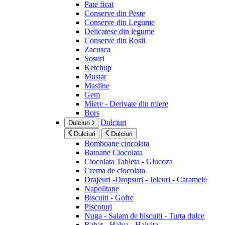
Pate ficat
Conserve din Peste
Conserve din Legume
Delicatese din legume
Conserve din Rosii
Zacusca
Sosuri
Ketchup
Mustar
Masline
Gem
Miere - Derivate din miere
Bors
Dulciuri
Dulciuri
Dulciuri
Dulciuri
Bomboane ciocolata
Batoane Ciocolata
Ciocolata Tableta - Glucoza
Crema de ciocolata
Drajeuri -Dropsuri - Jeleuri - Caramele
Napolitane
Biscuiti - Gofre
Piscoturi
Nuga - Salam de biscuiti - Turta dulce
Rahat - Halva - Halvita