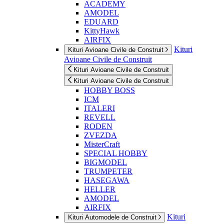
ACADEMY
AMODEL
EDUARD
KittyHawk
AIRFIX
Kituri
Kituri Avioane Civile de Construit
Avioane Civile de Construit
Kituri Avioane Civile de Construit
Kituri Avioane Civile de Construit
HOBBY BOSS
ICM
ITALERI
REVELL
RODEN
ZVEZDA
MisterCraft
SPECIAL HOBBY
BIGMODEL
TRUMPETER
HASEGAWA
HELLER
AMODEL
AIRFIX
Kituri
Kituri Automodele de Construit