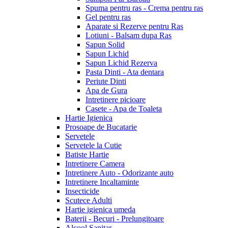
Spuma pentru ras - Crema pentru ras
Gel pentru ras
Aparate si Rezerve pentru Ras
Lotiuni - Balsam dupa Ras
Sapun Solid
Sapun Lichid
Sapun Lichid Rezerva
Pasta Dinti - Ata dentara
Periute Dinti
Apa de Gura
Intretinere picioare
Casete - Apa de Toaleta
Hartie Igienica
Prosoape de Bucatarie
Servetele
Servetele la Cutie
Batiste Hartie
Intretinere Camera
Intretinere Auto - Odorizante auto
Intretinere Incaltaminte
Insecticide
Scutece Adulti
Hartie igienica umeda
Baterii - Becuri - Prelungitoare
Alcool Sanitar