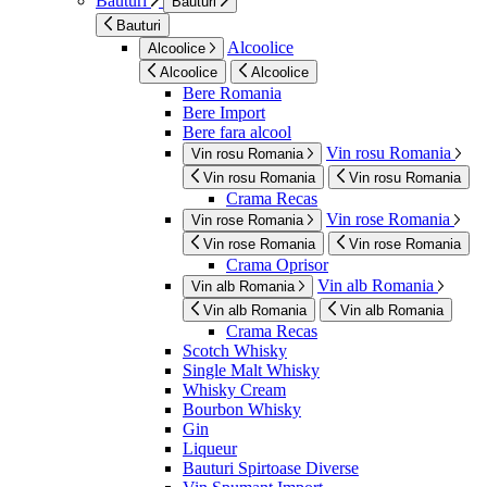
Bauturi
Bauturi
Bauturi
Alcoolice
Alcoolice
Alcoolice
Alcoolice
Bere Romania
Bere Import
Bere fara alcool
Vin rosu Romania
Vin rosu Romania
Vin rosu Romania
Vin rosu Romania
Crama Recas
Vin rose Romania
Vin rose Romania
Vin rose Romania
Vin rose Romania
Crama Oprisor
Vin alb Romania
Vin alb Romania
Vin alb Romania
Vin alb Romania
Crama Recas
Scotch Whisky
Single Malt Whisky
Whisky Cream
Bourbon Whisky
Gin
Liqueur
Bauturi Spirtoase Diverse