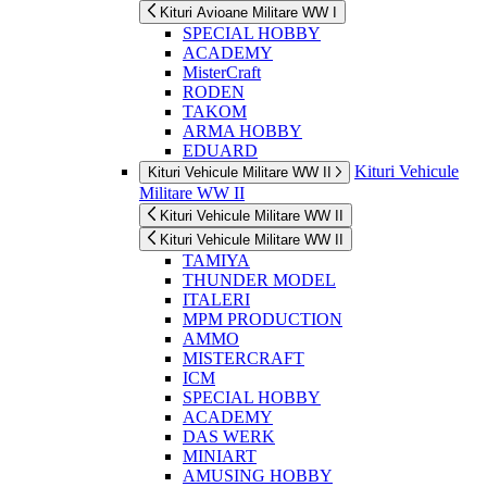
Kituri Avioane Militare WW I
SPECIAL HOBBY
ACADEMY
MisterCraft
RODEN
TAKOM
ARMA HOBBY
EDUARD
Kituri Vehicule
Kituri Vehicule Militare WW II
Militare WW II
Kituri Vehicule Militare WW II
Kituri Vehicule Militare WW II
TAMIYA
THUNDER MODEL
ITALERI
MPM PRODUCTION
AMMO
MISTERCRAFT
ICM
SPECIAL HOBBY
ACADEMY
DAS WERK
MINIART
AMUSING HOBBY