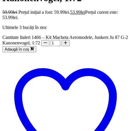
59.99
lei
Prețul inițial a fost: 59.99lei.
53.99
lei
Prețul curent este:
53.99lei.
Ultimele 3 bucăți în stoc
Cantitate Italeri 1466 – Kit Macheta Aeromodele, Junkers Ju 87 G-2
Kanonenvogel, 1:72
Adaugă în coș