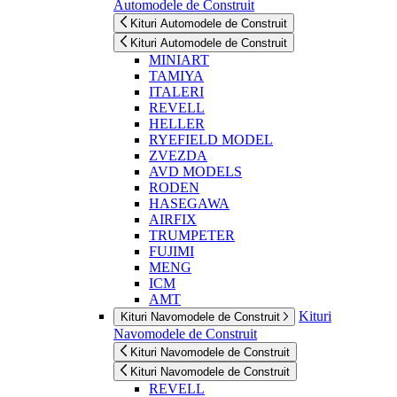
Automodele de Construit
Kituri Automodele de Construit
Kituri Automodele de Construit
MINIART
TAMIYA
ITALERI
REVELL
HELLER
RYEFIELD MODEL
ZVEZDA
AVD MODELS
RODEN
HASEGAWA
AIRFIX
TRUMPETER
FUJIMI
MENG
ICM
AMT
Kituri
Kituri Navomodele de Construit
Navomodele de Construit
Kituri Navomodele de Construit
Kituri Navomodele de Construit
REVELL