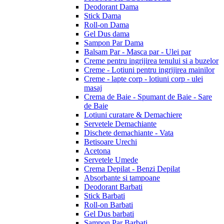
Deodorant Dama
Stick Dama
Roll-on Dama
Gel Dus dama
Sampon Par Dama
Balsam Par - Masca par - Ulei par
Creme pentru ingrijirea tenului si a buzelor
Creme - Lotiuni pentru ingrijirea mainilor
Creme - lapte corp - lotiuni corp - ulei
masaj
Crema de Baie - Spumant de Baie - Sare
de Baie
Lotiuni curatare & Demachiere
Servetele Demachiante
Dischete demachiante - Vata
Betisoare Urechi
Acetona
Servetele Umede
Crema Depilat - Benzi Depilat
Absorbante si tampoane
Deodorant Barbati
Stick Barbati
Roll-on Barbati
Gel Dus barbati
Sampon Par Barbati