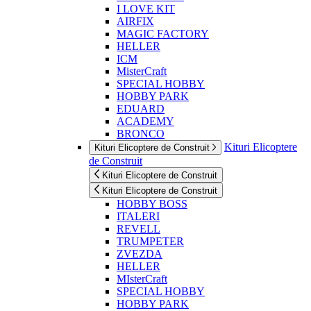
I LOVE KIT
AIRFIX
MAGIC FACTORY
HELLER
ICM
MisterCraft
SPECIAL HOBBY
HOBBY PARK
EDUARD
ACADEMY
BRONCO
Kituri Elicoptere
Kituri Elicoptere de Construit
de Construit
Kituri Elicoptere de Construit
Kituri Elicoptere de Construit
HOBBY BOSS
ITALERI
REVELL
TRUMPETER
ZVEZDA
HELLER
MIsterCraft
SPECIAL HOBBY
HOBBY PARK