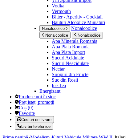
Vin Spumant Import
Vodka
Vermouth
Bitter - Aperitiv - Cocktail
Bauturi Alcoolice Miniaturi
Nonalcoolice
Nonalcoolice
Nonalcoolice
Nonalcoolice
Apa Minerala Romania
Apa Plata Romania
Apa Plata Import
Sucuri Acidulate
Sucuri Neacidulate
Nectar
Siropuri din Fructe
Suc din Rosii
Ice Tea
Energizant
Produse noi în stoc
Preț isteț, promoții
Coș
(
0
)
Favorite
Costuri de livrare
Livrări telefonice
Prima pagină
Modelism
Kituri Vehicule Militare WW II
Italeri