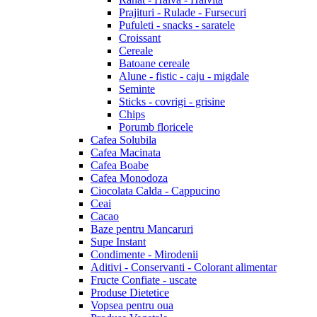
Prajituri - Rulade - Fursecuri
Pufuleti - snacks - saratele
Croissant
Cereale
Batoane cereale
Alune - fistic - caju - migdale
Seminte
Sticks - covrigi - grisine
Chips
Porumb floricele
Cafea Solubila
Cafea Macinata
Cafea Boabe
Cafea Monodoza
Ciocolata Calda - Cappucino
Ceai
Cacao
Baze pentru Mancaruri
Supe Instant
Condimente - Mirodenii
Aditivi - Conservanti - Colorant alimentar
Fructe Confiate - uscate
Produse Dietetice
Vopsea pentru oua