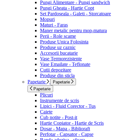
Pungi Alimentare - Pungi sandwich
Pungi Gheata - Hartie Copt
Set Pardoseala - Galeti - Storcatoare
Mopuri
Maturi - Faras
Maner metalic pentru mop-matura
Perii - Role scame
Produse Unica Folosinta
Produse uz caznic
Accesorii bucatarie
Vase Termorezistente
Vase Emailate - Teflonate
Cutii depozitare
Produse din sticla
Papetarie
Papetarie
Papetarie
Plicuri
Instrumente de scris
Lipici - Fluid Corector - Tus
Caiete
Cub notite - Post-it
Hartie Copiator - Hartie de Scris
Dosar - Mapa - Biblioraft
Perfotar - Capsator - Capse
Banda adeziva - sfoara