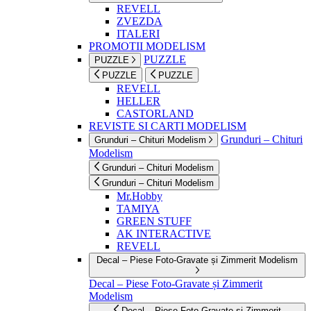
REVELL
ZVEZDA
ITALERI
PROMOTII MODELISM
PUZZLE
PUZZLE
PUZZLE
PUZZLE
REVELL
HELLER
CASTORLAND
REVISTE SI CARTI MODELISM
Grunduri – Chituri
Grunduri – Chituri Modelism
Modelism
Grunduri – Chituri Modelism
Grunduri – Chituri Modelism
Mr.Hobby
TAMIYA
GREEN STUFF
AK INTERACTIVE
REVELL
Decal – Piese Foto-Gravate și Zimmerit Modelism
Decal – Piese Foto-Gravate și Zimmerit
Modelism
Decal – Piese Foto-Gravate și Zimmerit