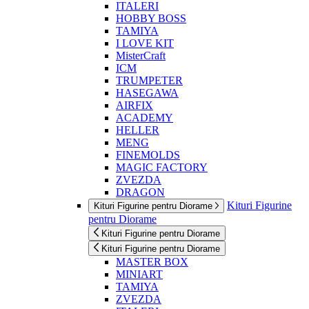
ITALERI
HOBBY BOSS
TAMIYA
I LOVE KIT
MisterCraft
ICM
TRUMPETER
HASEGAWA
AIRFIX
ACADEMY
HELLER
MENG
FINEMOLDS
MAGIC FACTORY
ZVEZDA
DRAGON
Kituri Figurine
Kituri Figurine pentru Diorame
pentru Diorame
Kituri Figurine pentru Diorame
Kituri Figurine pentru Diorame
MASTER BOX
MINIART
TAMIYA
ZVEZDA